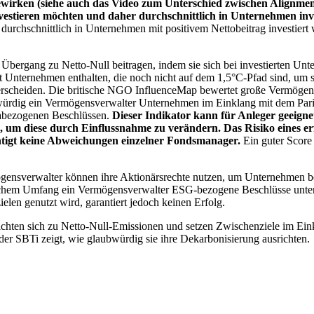
wirken (siehe auch das Video zum Unterschied zwischen Alignment
nvestieren möchten und daher durchschnittlich in Unternehmen inve
chschnittlich in Unternehmen mit positivem Nettobeitrag investiert wird
 Übergang zu Netto-Null beitragen, indem sie sich bei investierten Unt
 Unternehmen enthalten, die noch nicht auf dem 1,5°C-Pfad sind, um s
erscheiden. Die britische NGO InfluenceMap bewertet große Vermögensv
ubwürdig ein Vermögensverwalter Unternehmen im Einklang mit dem Pari
mabezogenen Beschlüssen.
Dieser Indikator kann für Anleger geeignet
n, um diese durch Einflussnahme zu verändern. Das Risiko eines er
ichtigt keine Abweichungen einzelner Fondsmanager.
Ein guter Score 
gensverwalter können ihre Aktionärsrechte nutzen, um Unternehmen
lchem Umfang ein Vermögensverwalter ESG-bezogene Beschlüsse unterstü
elen genutzt wird, garantiert jedoch keinen Erfolg.
chten sich zu Netto-Null-Emissionen und setzen Zwischenziele im Eink
der SBTi zeigt, wie glaubwürdig sie ihre Dekarbonisierung ausrichten.