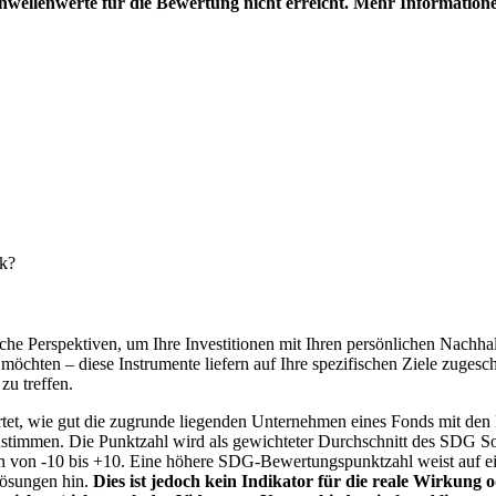
hwellenwerte für die Bewertung nicht erreicht. Mehr Information
nk?
e Perspektiven, um Ihre Investitionen mit Ihren persönlichen Nachhalt
chten – diese Instrumente liefern auf Ihre spezifischen Ziele zugesch
zu treffen.
t, wie gut die zugrunde liegenden Unternehmen eines Fonds mit den 
timmen. Die Punktzahl wird als gewichteter Durchschnitt des SDG Solut
n von -10 bis +10. Eine höhere SDG-Bewertungspunktzahl weist auf eine
Lösungen hin.
Dies ist jedoch kein Indikator für die reale Wirkung