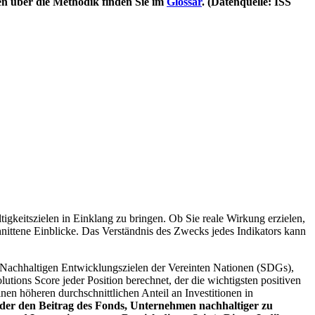
en über die Methodik finden Sie im
Glossar
. (Datenquelle: ISS
igkeitszielen in Einklang zu bringen. Ob Sie reale Wirkung erzielen,
nittene Einblicke. Das Verständnis des Zwecks jedes Indikators kann
Nachhaltigen Entwicklungszielen der Vereinten Nationen (SDGs),
ions Score jeder Position berechnet, der die wichtigsten positiven
n höheren durchschnittlichen Anteil an Investitionen in
 oder den Beitrag des Fonds, Unternehmen nachhaltiger zu