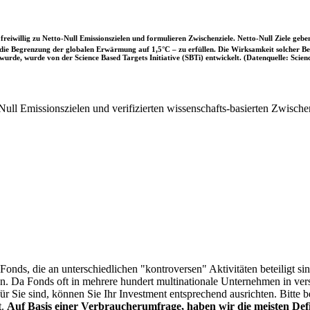
iwillig zu Netto-Null Emissionszielen und formulieren Zwischenziele. Netto-Null Ziele geben
ie Begrenzung der globalen Erwärmung auf 1,5°C – zu erfüllen. Die Wirksamkeit solcher Beke
wurde, wurde von der Science Based Targets Initiative (SBTi) entwickelt. (Datenquelle: Scienc
ull Emissionszielen und verifizierten wissenschafts-basierten Zwische
onds, die an unterschiedlichen "kontroversen" Aktivitäten beteiligt sind
sen. Da Fonds oft in mehrere hundert multinationale Unternehmen in ver
 für Sie sind, können Sie Ihr Investment entsprechend ausrichten. Bitt
t.
Auf Basis einer Verbraucherumfrage, haben wir die meisten Defin