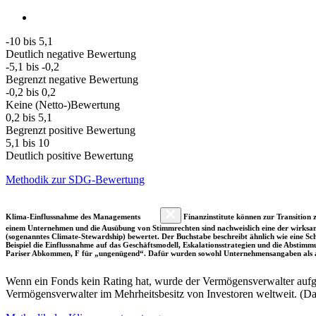
-10 bis 5,1
Deutlich negative Bewertung
-5,1 bis -0,2
Begrenzt negative Bewertung
-0,2 bis 0,2
Keine (Netto-)Bewertung
0,2 bis 5,1
Begrenzt positive Bewertung
5,1 bis 10
Deutlich positive Bewertung
Methodik zur SDG-Bewertung
Klima-Einflussnahme des Managements
Finanzinstitute können zur Transition z
einem Unternehmen und die Ausübung von Stimmrechten sind nachweislich eine der wirksam
(sogenanntes Climate-Stewardship) bewertet. Der Buchstabe beschreibt ähnlich wie eine S
Beispiel die Einflussnahme auf das Geschäftsmodell, Eskalationsstrategien und die Abst
Pariser Abkommen, F für „ungenügend“. Dafür wurden sowohl Unternehmensangaben als a
Wenn ein Fonds kein Rating hat, wurde der Vermögensverwalter aufgru
Vermögensverwalter im Mehrheitsbesitz von Investoren weltweit. (D