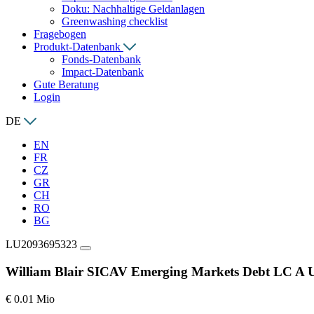
Doku: Nachhaltige Geldanlagen
Greenwashing checklist
Fragebogen
Produkt-Datenbank
Fonds-Datenbank
Impact-Datenbank
Gute Beratung
Login
DE
EN
FR
CZ
GR
CH
RO
BG
LU2093695323
William Blair SICAV Emerging Markets Debt LC A
€ 0.01 Mio