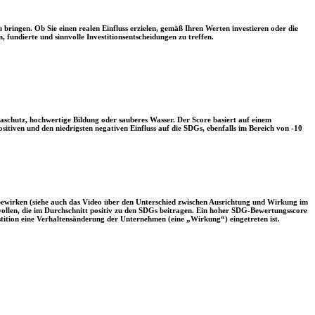
 bringen. Ob Sie einen realen Einfluss erzielen, gemäß Ihren Werten investieren oder die
, fundierte und sinnvolle Investitionsentscheidungen zu treffen.
aschutz, hochwertige Bildung oder sauberes Wasser. Der Score basiert auf einem
tiven und den niedrigsten negativen Einfluss auf die SDGs, ebenfalls im Bereich von -10
 bewirken (siehe auch das Video über den Unterschied zwischen Ausrichtung und Wirkung im
 wollen, die im Durchschnitt positiv zu den SDGs beitragen. Ein hoher SDG-Bewertungsscore
vestition eine Verhaltensänderung der Unternehmen (eine „Wirkung“) eingetreten ist.