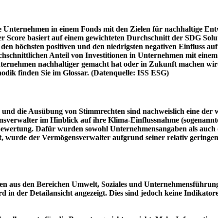
e Unternehmen in einem Fonds mit den Zielen für nachhaltige En
er Score basiert auf einem gewichteten Durchschnitt der SDG Solu
n höchsten positiven und den niedrigsten negativen Einfluss auf 
schnittlichen Anteil von Investitionen in Unternehmen mit einem n
 Unternehmen nachhaltiger gemacht hat oder in Zukunft machen 
hodik finden Sie im Glossar. (Datenquelle: ISS ESG)
und die Ausübung von Stimmrechten sind nachweislich eine der w
sverwalter im Hinblick auf ihre Klima-Einflussnahme (sogenanntes
ie Bewertung. Dafür wurden sowohl Unternehmensangaben als auch e
t, wurde der Vermögensverwalter aufgrund seiner relativ geringe
n aus den Bereichen Umwelt, Soziales und Unternehmensführung mi
d in der Detailansicht angezeigt. Dies sind jedoch keine Indikat