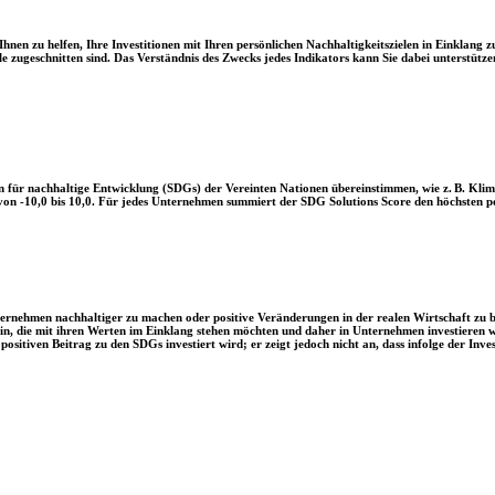
en zu helfen, Ihre Investitionen mit Ihren persönlichen Nachhaltigkeitszielen in Einklang zu
le zugeschnitten sind. Das Verständnis des Zwecks jedes Indikators kann Sie dabei unterstützen
 für nachhaltige Entwicklung (SDGs) der Vereinten Nationen übereinstimmen, wie z. B. Klim
n -10,0 bis 10,0. Für jedes Unternehmen summiert der SDG Solutions Score den höchsten posi
Unternehmen nachhaltiger zu machen oder positive Veränderungen in der realen Wirtschaft zu
 sein, die mit ihren Werten im Einklang stehen möchten und daher in Unternehmen investieren
positiven Beitrag zu den SDGs investiert wird; er zeigt jedoch nicht an, dass infolge der In