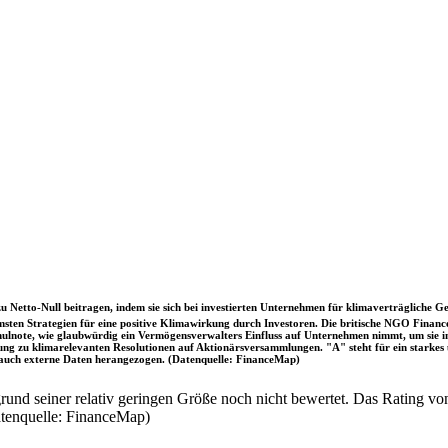
u Netto-Null beitragen, indem sie sich bei investierten Unternehmen für klimaverträgliche Ge
sten Strategien für eine positive Klimawirkung durch Investoren. Die britische NGO Fina
chulnote, wie glaubwürdig ein Vermögensverwalters Einfluss auf Unternehmen nimmt, um sie
immung zu klimarelevanten Resolutionen auf Aktionärsversammlungen. "A" steht für ein sta
uch externe Daten herangezogen. (Datenquelle: FinanceMap)
nd seiner relativ geringen Größe noch nicht bewertet. Das Rating von
atenquelle: FinanceMap)