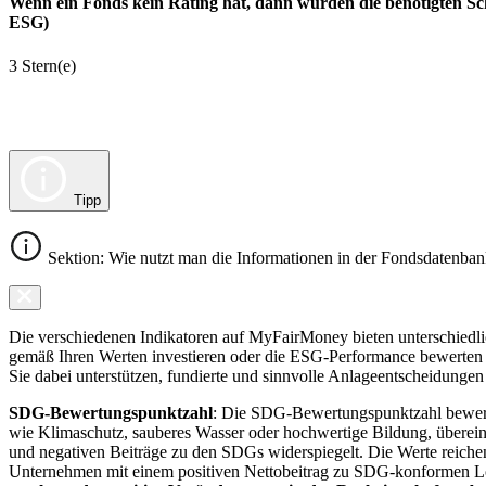
Wenn ein Fonds kein Rating hat, dann wurden die benötigten Sc
ESG)
3 Stern(e)
Tipp
Sektion: Wie nutzt man die Informationen in der Fondsdatenba
Die verschiedenen Indikatoren auf MyFairMoney bieten unterschiedlich
gemäß Ihren Werten investieren oder die ESG-Performance bewerten mö
Sie dabei unterstützen, fundierte und sinnvolle Anlageentscheidungen 
SDG-Bewertungspunktzahl
: Die SDG-Bewertungspunktzahl bewerte
wie Klimaschutz, sauberes Wasser oder hochwertige Bildung, übereins
und negativen Beiträge zu den SDGs widerspiegelt. Die Werte reiche
Unternehmen mit einem positiven Nettobeitrag zu SDG-konformen 