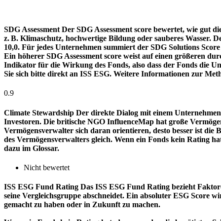
SDG Assessment
Der SDG Assessment score bewertet, wie gut di
z. B. Klimaschutz, hochwertige Bildung oder sauberes Wasser. D
10,0. Für jedes Unternehmen summiert der SDG Solutions Score de
Ein höherer SDG Assessment score weist auf einen größeren durch
Indikator für die Wirkung des Fonds, also dass der Fonds die
Sie sich bitte direkt an ISS ESG. Weitere Informationen zur Met
0.9
Climate Stewardship
Der direkte Dialog mit einem Unternehmen 
Investoren. Die britische NGO InfluenceMap hat große Vermögen
Vermögensverwalter sich daran orientieren, desto besser ist d
des Vermögensverwalters gleich. Wenn ein Fonds kein Rating ha
dazu im Glossar.
Nicht bewertet
ISS ESG Fund Rating
Das ISS ESG Fund Rating bezieht Faktore
seine Vergleichsgruppe abschneidet. Ein absoluter ESG Score wir
gemacht zu haben oder in Zukunft zu machen.