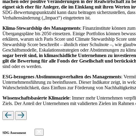
machen oder positive Veränderungen in der Realwirtschaft zu be
eignet sich eher für Anleger, die im Einklang mit ihren Werten i
SDG-Bewertungspunktzahl kann dazu beitragen sicherzustellen, dass dur
Verhaltensänderung („Impact“) eingetreten ist.
Klima-Stewardship des Managements
: Finanzinstitute können zum
Übergangspläne bis 2050 einsetzen. Einige Portfolios können bewusst
erklären, warum sich Paris Score und Climate Stewardship Score unt
Stewardship Score beschreibt – ähnlich einer Schulnote –, wie gla
Geschäftsmodelle, Eskalationsstrategien oder Abstimmungen zu kli
sogar bereit sind, in klimaschädliche Unternehmen zu investiere
gilt die Bewertung für alle Fonds der Gesellschaft und berücks
sind oder es werden.
ESG-bezogenes Abstimmungsverhalten des Managements
: Vermö
Unternehmensführung zu beeinflussen. Dieser Indikator zeigt, in we
Wahrscheinlichkeit, dass Einfluss zur Förderung von Nachhaltigkeitszi
Wissenschaftsbasierte Klimaziele
: Immer mehr Unternehmen verpfli
Ziels. Der Anteil der Unternehmen mit validierten Zielen im Rahmen 
SDG Assessment