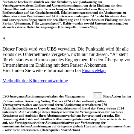
Buchstabe beschreibt ähnlich wie eine Schulnote, wie glaubwürdig ein
Vermögensverwalters Einfluss auf Unternehmen nimmt, um sie in Einklang mit dem
Klima-Übereinkommen von Paris zu bringen. Dies beinhaltet zum Beispiel die
Einflussnahme auf das Geschäftsmodell, Eskalationsstrategien und die Abstimmung zu
klimarelevanten Resolutionen auf Aktionärsversammlungen. "A" steht für ein starkes
und konsequentes Engagement für den Übergang von Unternehmen im Einklang mit dem
Pariser Abkommen, F für „ungenügend“. Dafür wurden sowohl Unternehmensangaben
als auch externe Daten herangezogen. (Datenquelle: FinanceMap)
A
Dieser Fonds wird von
UBS
verwaltet. Die Punktzahl wird für alle
Fonds des Unternehmens vergeben, nicht nur für diesen. "A" steht
für ein starkes und konsequentes Engagement für den Übergang von
Unternehmen im Einklang mit dem Pariser Abkommen.
Hier finden Sie weitere Informationen bei
FinanceMap
Methodik der Klimaverantwortung
ESG-bezogenes Abstimmungsverhalten des Managements
ShareAction hat im
Rahmen seiner Bewertung Voting Matters 2024 70 der weltweit größten
Vermögensverwalter analysiert und deren Abstimmungsverhalten zu 279
Aktionärsbeschlüssen zu Umwelt- und Sozialthemen während der Proxy-Saison 2024
untersucht. Auf Grundlage dieser Analyse wurden die Vermögensverwalter nach der
Konsistenz und Ambition ihres Abstimmungsverhaltens bewertet und gerankt. Die
Bewertung stützt sich auf detaillierte Abstimmungsdaten und zeigt Unterschiede darin
auf, wie Vermögensverwalter Aktionärsinitiativen zur Verbesserung der
unternehmerischen Auswirkungen auf dringende globale Herausforderungen unterstützen
– oder nicht unterstützen. (Datenquelle: ShareAction)