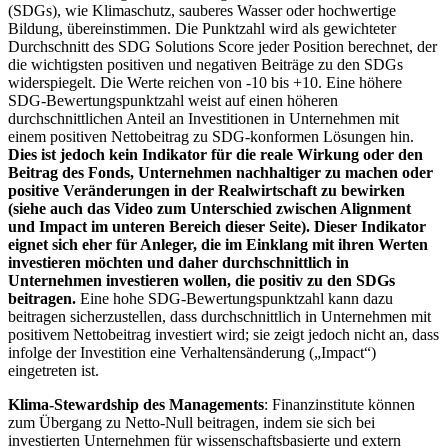
(SDGs), wie Klimaschutz, sauberes Wasser oder hochwertige
Bildung, übereinstimmen. Die Punktzahl wird als gewichteter
Durchschnitt des SDG Solutions Score jeder Position berechnet, der
die wichtigsten positiven und negativen Beiträge zu den SDGs
widerspiegelt. Die Werte reichen von -10 bis +10. Eine höhere
SDG-Bewertungspunktzahl weist auf einen höheren
durchschnittlichen Anteil an Investitionen in Unternehmen mit
einem positiven Nettobeitrag zu SDG-konformen Lösungen hin.
Dies ist jedoch kein Indikator für die reale Wirkung oder den
Beitrag des Fonds, Unternehmen nachhaltiger zu machen oder
positive Veränderungen in der Realwirtschaft zu bewirken
(siehe auch das Video zum Unterschied zwischen Alignment
und Impact im unteren Bereich dieser Seite). Dieser Indikator
eignet sich eher für Anleger, die im Einklang mit ihren Werten
investieren möchten und daher durchschnittlich in
Unternehmen investieren wollen, die positiv zu den SDGs
beitragen.
Eine hohe SDG-Bewertungspunktzahl kann dazu
beitragen sicherzustellen, dass durchschnittlich in Unternehmen mit
positivem Nettobeitrag investiert wird; sie zeigt jedoch nicht an, dass
infolge der Investition eine Verhaltensänderung („Impact“)
eingetreten ist.
Klima-Stewardship des Managements
: Finanzinstitute können
zum Übergang zu Netto-Null beitragen, indem sie sich bei
investierten Unternehmen für wissenschaftsbasierte und extern