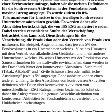
einer Verbraucherumfrage, haben wir die meisten Definitionen
für die kontroversen Aktivitäten in der Fondsdatenbank
maximal streng ausgelegt. Es wurde zudem ein 0%
Toleranzniveau für Umsätze in den jeweiligen kontroversen
Unternehmensaktivitäten gewählt. Es werden daher alle
Aktivitäten berücksichtigt, die von ISS ESG analysiert werden.
Dabei werden verschiedene Stufen der Wertschöpfung
betrachtet, dies kann z.B. Dienstleistungen für die
Verarbeitung, die Produktion oder den Vertrieb von Produkten
umfassen.
Ein Beispiel: Angenommen, dass jeweils 5% des
Fondsvolumens in ein Unternehmen welches 1% seines Umsatzes
mit dem Vertrieb von alkoholischen Getränken und in ein anderes
Unternehmen welches 1% seines Umsatzes mit der Produktion von
Sauerstoffmasken für die Luftwaffe erwirtschaften, dann werden in
der Datenbank hinter den kontroversen Aktivitäten "Suchtmittel
(Tabak, Alkohol)" und "Zivile Schusswaffen oder militärische
Ausrüstung" jeweils 5% angezeigt. Fondsanbieter können einen
anderen Umfang für den Ausschluss von kontroversen Aktiviäten
definieren oder Daten über kontroverse Aktivitäten von
unterschiedlichen ESG Ratinganbietern beziehen. Es lohnt sich
daher für Anleger*innen die genaue Ausschlussdefinition von
kontroversen Aktiviäten bei Fondsanbietern zu verstehen und bei
Unklarheiten nachzufragen.
Diese Indikatoren können unter anderem für Anleger*innen