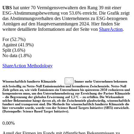
UBS
hat unter 70 Vermögensverwaltern den Rang 39 mit einer
ESG-Abstimmungsbewertung von 53.6% erreicht. Die Grafik zeigt
das Abstimmungsverhalten des Unternehmens zu ESG-bezogenen
Anträgen auf den Hauptversammlungen 2024. Hier finden Sie
weitere detaillierte Informationen auf der Seite von
ShareAction
.
For (52.7%)
Against (41.9%)
Split (3.6%)
No data (1.8%)
ShareAction Methodology
Wissenschaftlich fundierte Klimaziele
Immer mehr Unternehmen bekennen
sich freiwillig zu Netto-Null Emissionszielen und formulieren Zwischenziele. Netto-Null
Ziele geben an, wie viele Emissionen ein Unternehmen bis spätestens 2050 reduzieren und
kompensieren muss, um den Unternehmensbeitrag zur Erreichung der Pariser Klimaziele
– die Begrenzung der globalen Erwärmung auf 1,5°C – zu erfüllen. Die Wirksamkeit
solcher Bekenntnisse hängt davon ab, ob die Zwischenziele glaubwürdig, wissenschaftlich
fundiert und transparent sind. Die Methode für wissenschaftlich fundierte Klimaziele die
hier verwendet wurde, wurde von der Science Based Targets Initiative (SBTi) entwickelt.
(Datenquelle: Science Based Target Initiative).
0.00%
Anteil der Firmen im Fonds mit öffentlichen Bekenntnissen zu