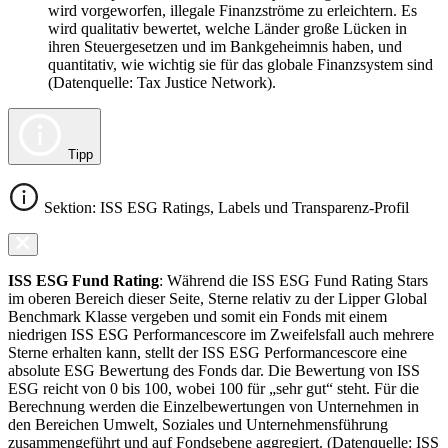
wird vorgeworfen, illegale Finanzströme zu erleichtern. Es
wird qualitativ bewertet, welche Länder große Lücken in
ihren Steuergesetzen und im Bankgeheimnis haben, und
quantitativ, wie wichtig sie für das globale Finanzsystem sind
(Datenquelle: Tax Justice Network).
Tipp
Sektion: ISS ESG Ratings, Labels und Transparenz-Profil
ISS ESG Fund Rating
: Während die ISS ESG Fund Rating Stars
im oberen Bereich dieser Seite, Sterne relativ zu der Lipper Global
Benchmark Klasse vergeben und somit ein Fonds mit einem
niedrigen ISS ESG Performancescore im Zweifelsfall auch mehrere
Sterne erhalten kann, stellt der ISS ESG Performancescore eine
absolute ESG Bewertung des Fonds dar. Die Bewertung von ISS
ESG reicht von 0 bis 100, wobei 100 für „sehr gut“ steht. Für die
Berechnung werden die Einzelbewertungen von Unternehmen in
den Bereichen Umwelt, Soziales und Unternehmensführung
zusammengeführt und auf Fondsebene aggregiert. (Datenquelle: ISS