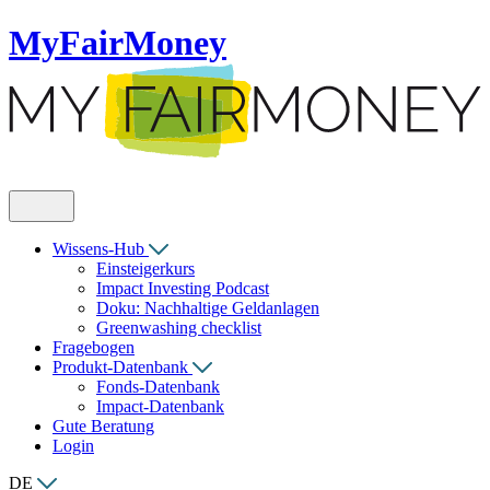
MyFairMoney
Wissens-Hub
Einsteigerkurs
Impact Investing Podcast
Doku: Nachhaltige Geldanlagen
Greenwashing checklist
Fragebogen
Produkt-Datenbank
Fonds-Datenbank
Impact-Datenbank
Gute Beratung
Login
DE