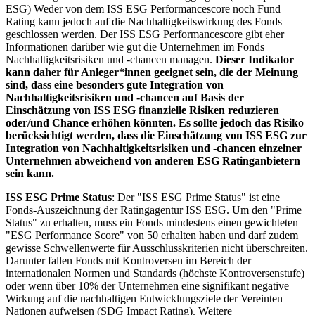
ESG) Weder von dem ISS ESG Performancescore noch Fund
Rating kann jedoch auf die Nachhaltigkeitswirkung des Fonds
geschlossen werden. Der ISS ESG Performancescore gibt eher
Informationen darüber wie gut die Unternehmen im Fonds
Nachhaltigkeitsrisiken und -chancen managen.
Dieser Indikator
kann daher für Anleger*innen geeignet sein, die der Meinung
sind, dass eine besonders gute Integration von
Nachhaltigkeitsrisiken und -chancen auf Basis der
Einschätzung von ISS ESG finanzielle Risiken reduzieren
oder/und Chance erhöhen könnten. Es sollte jedoch das Risiko
berücksichtigt werden, dass die Einschätzung von ISS ESG zur
Integration von Nachhaltigkeitsrisiken und -chancen einzelner
Unternehmen abweichend von anderen ESG Ratinganbietern
sein kann.
ISS ESG Prime Status
: Der "ISS ESG Prime Status" ist eine
Fonds-Auszeichnung der Ratingagentur ISS ESG. Um den "Prime
Status" zu erhalten, muss ein Fonds mindestens einen gewichteten
"ESG Performance Score" von 50 erhalten haben und darf zudem
gewisse Schwellenwerte für Ausschlusskriterien nicht überschreiten.
Darunter fallen Fonds mit Kontroversen im Bereich der
internationalen Normen und Standards (höchste Kontroversenstufe)
oder wenn über 10% der Unternehmen eine signifikant negative
Wirkung auf die nachhaltigen Entwicklungsziele der Vereinten
Nationen aufweisen (SDG Impact Rating). Weitere