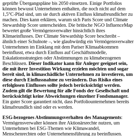
geprüfte Übergangspläne bis 2050 einsetzen. Einige Portfolios
können bewusst Unternehmen enthalten, die noch nicht auf dem
1,5°C-Pfad sind, um sie durch aktiven Einfluss klimafreundlicher zu
machen. Dies kann erklären, warum sich Paris Score und Climate
Stewardship Score unterscheiden. Die britische NGO InfluenceMap
bewertet große Vermögensverwalter hinsichtlich ihres
Klimaeinflusses. Der Climate Stewardship Score beschreibt –
ähnlich einer Schulnote –, wie glaubwürdig ein Vermögensverwalter
Unternehmen im Einklang mit dem Pariser Klimaabkommen
beeinflusst, etwa durch Einfluss auf Geschäftsmodelle,
Eskalationsstrategien oder Abstimmungen zu klimabezogenen
Beschlüssen.
Dieser Indikator kann für Anleger geeignet sein,
die mit ihrer Investition Wirkung erzielen möchten und sogar
bereit sind, in klimaschädliche Unternehmen zu investieren, um
diese durch Einflussnahme zu verändern. Das Risiko eines
erfolglosen Einflusses sollte jedoch berücksichtigt werden.
Zudem gilt die Bewertung für alle Fonds der Gesellschaft und
berücksichtigt keine Abweichungen einzelner Fondsmanager.
Ein guter Score garantiert nicht, dass Portfoliounternehmen bereits
klimafreundlich sind oder es werden.
ESG-bezogenes Abstimmungsverhalten des Managements
:
Vermögensverwalter können ihre Aktionärsrechte nutzen, um
Unternehmen bei ESG-Themen wie Klimawandel,
Menschenrechten oder Unternehmensführung zu beeinflussen.