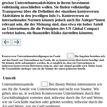
gewisse Unternehmensaktivitäten in ihrem Investment
vollständig ausschließen wollen. Sie finden vollständige
Transparenz über die Definition der einzelnen kontroversen
Aktivitäten in den jeweiligen Info i's. Kontroversen zu
internationalen Normen können jedoch auch für Anleger*innen
relevant sein, die der Meinung sind, dass etwa ein hoher Anteil
an Unternehmen die die Prinzipien des UN Global Compact
verletzt haben, ein finanzielles Risiko darstellen könnten.
Kontroverse Unternehmensbeteiligungen im Fonds
Die Angaben beziehen sich
auf den Anteil von Unternehmen im Fonds, die an kontroversen Aktivitäten beteiligt sind.
Sie können nicht aufsummiert werden, da es möglich ist, dass ein Unternehmen in
mehreren kontroversen Aktivitäten tätig ist, aber nur einmal gezählt wird. Daher kann
die Gesamthöhe niedriger sein als die Summe der unten gelisteten Anteile.
Umwelt
Unternehmensanteile
Bei diesen Werten interessieren wir
uns für die Anteile von Unternehmen und nicht von Staaten. Wir
geben also an, in welchen Kontroversen Unternehmen durch ihre
Geschäftstätigkeit vertreten sind, teilweise durch die Art und Weise,
wie sie Geschäfte machen oder geleitet werden, teilweise durch die
Art und Weise, wie sie Geld verdienen.