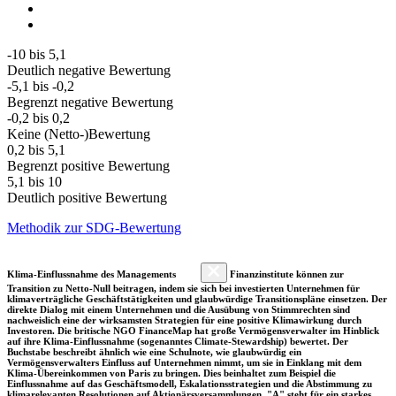
-10 bis 5,1
Deutlich negative Bewertung
-5,1 bis -0,2
Begrenzt negative Bewertung
-0,2 bis 0,2
Keine (Netto-)Bewertung
0,2 bis 5,1
Begrenzt positive Bewertung
5,1 bis 10
Deutlich positive Bewertung
Methodik zur SDG-Bewertung
Klima-Einflussnahme des Managements
Finanzinstitute können zur
Transition zu Netto-Null beitragen, indem sie sich bei investierten Unternehmen für
klimaverträgliche Geschäftstätigkeiten und glaubwürdige Transitionspläne einsetzen. Der
direkte Dialog mit einem Unternehmen und die Ausübung von Stimmrechten sind
nachweislich eine der wirksamsten Strategien für eine positive Klimawirkung durch
Investoren. Die britische NGO FinanceMap hat große Vermögensverwalter im Hinblick
auf ihre Klima-Einflussnahme (sogenanntes Climate-Stewardship) bewertet. Der
Buchstabe beschreibt ähnlich wie eine Schulnote, wie glaubwürdig ein
Vermögensverwalters Einfluss auf Unternehmen nimmt, um sie in Einklang mit dem
Klima-Übereinkommen von Paris zu bringen. Dies beinhaltet zum Beispiel die
Einflussnahme auf das Geschäftsmodell, Eskalationsstrategien und die Abstimmung zu
klimarelevanten Resolutionen auf Aktionärsversammlungen. "A" steht für ein starkes