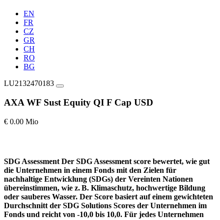
EN
FR
CZ
GR
CH
RO
BG
LU2132470183
AXA WF Sust Equity QI F Cap USD
€ 0.00 Mio
SDG Assessment
Der SDG Assessment score bewertet, wie gut
die Unternehmen in einem Fonds mit den Zielen für
nachhaltige Entwicklung (SDGs) der Vereinten Nationen
übereinstimmen, wie z. B. Klimaschutz, hochwertige Bildung
oder sauberes Wasser. Der Score basiert auf einem gewichteten
Durchschnitt der SDG Solutions Scores der Unternehmen im
Fonds und reicht von -10,0 bis 10,0. Für jedes Unternehmen