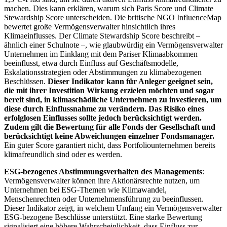
machen. Dies kann erklären, warum sich Paris Score und Climate
Stewardship Score unterscheiden. Die britische NGO InfluenceMap
bewertet große Vermögensverwalter hinsichtlich ihres
Klimaeinflusses. Der Climate Stewardship Score beschreibt –
ähnlich einer Schulnote –, wie glaubwürdig ein Vermögensverwalter
Unternehmen im Einklang mit dem Pariser Klimaabkommen
beeinflusst, etwa durch Einfluss auf Geschäftsmodelle,
Eskalationsstrategien oder Abstimmungen zu klimabezogenen
Beschlüssen.
Dieser Indikator kann für Anleger geeignet sein,
die mit ihrer Investition Wirkung erzielen möchten und sogar
bereit sind, in klimaschädliche Unternehmen zu investieren, um
diese durch Einflussnahme zu verändern. Das Risiko eines
erfolglosen Einflusses sollte jedoch berücksichtigt werden.
Zudem gilt die Bewertung für alle Fonds der Gesellschaft und
berücksichtigt keine Abweichungen einzelner Fondsmanager.
Ein guter Score garantiert nicht, dass Portfoliounternehmen bereits
klimafreundlich sind oder es werden.
ESG-bezogenes Abstimmungsverhalten des Managements
:
Vermögensverwalter können ihre Aktionärsrechte nutzen, um
Unternehmen bei ESG-Themen wie Klimawandel,
Menschenrechten oder Unternehmensführung zu beeinflussen.
Dieser Indikator zeigt, in welchem Umfang ein Vermögensverwalter
ESG-bezogene Beschlüsse unterstützt. Eine starke Bewertung
signalisiert eine höhere Wahrscheinlichkeit, dass Einfluss zur