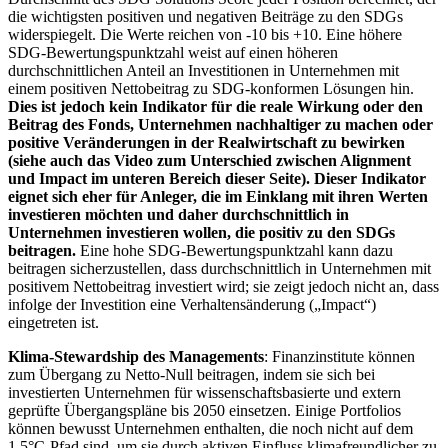
die wichtigsten positiven und negativen Beiträge zu den SDGs
widerspiegelt. Die Werte reichen von -10 bis +10. Eine höhere
SDG-Bewertungspunktzahl weist auf einen höheren
durchschnittlichen Anteil an Investitionen in Unternehmen mit
einem positiven Nettobeitrag zu SDG-konformen Lösungen hin.
Dies ist jedoch kein Indikator für die reale Wirkung oder den
Beitrag des Fonds, Unternehmen nachhaltiger zu machen oder
positive Veränderungen in der Realwirtschaft zu bewirken
(siehe auch das Video zum Unterschied zwischen Alignment
und Impact im unteren Bereich dieser Seite). Dieser Indikator
eignet sich eher für Anleger, die im Einklang mit ihren Werten
investieren möchten und daher durchschnittlich in
Unternehmen investieren wollen, die positiv zu den SDGs
beitragen.
Eine hohe SDG-Bewertungspunktzahl kann dazu
beitragen sicherzustellen, dass durchschnittlich in Unternehmen mit
positivem Nettobeitrag investiert wird; sie zeigt jedoch nicht an, dass
infolge der Investition eine Verhaltensänderung („Impact“)
eingetreten ist.
Klima-Stewardship des Managements
: Finanzinstitute können
zum Übergang zu Netto-Null beitragen, indem sie sich bei
investierten Unternehmen für wissenschaftsbasierte und extern
geprüfte Übergangspläne bis 2050 einsetzen. Einige Portfolios
können bewusst Unternehmen enthalten, die noch nicht auf dem
1,5°C-Pfad sind, um sie durch aktiven Einfluss klimafreundlicher zu