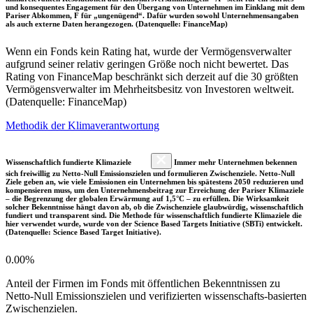
und konsequentes Engagement für den Übergang von Unternehmen im Einklang mit dem
Pariser Abkommen, F für „ungenügend“. Dafür wurden sowohl Unternehmensangaben
als auch externe Daten herangezogen. (Datenquelle: FinanceMap)
Wenn ein Fonds kein Rating hat, wurde der Vermögensverwalter
aufgrund seiner relativ geringen Größe noch nicht bewertet. Das
Rating von FinanceMap beschränkt sich derzeit auf die 30 größten
Vermögensverwalter im Mehrheitsbesitz von Investoren weltweit.
(Datenquelle: FinanceMap)
Methodik der Klimaverantwortung
Wissenschaftlich fundierte Klimaziele
Immer mehr Unternehmen bekennen
sich freiwillig zu Netto-Null Emissionszielen und formulieren Zwischenziele. Netto-Null
Ziele geben an, wie viele Emissionen ein Unternehmen bis spätestens 2050 reduzieren und
kompensieren muss, um den Unternehmensbeitrag zur Erreichung der Pariser Klimaziele
– die Begrenzung der globalen Erwärmung auf 1,5°C – zu erfüllen. Die Wirksamkeit
solcher Bekenntnisse hängt davon ab, ob die Zwischenziele glaubwürdig, wissenschaftlich
fundiert und transparent sind. Die Methode für wissenschaftlich fundierte Klimaziele die
hier verwendet wurde, wurde von der Science Based Targets Initiative (SBTi) entwickelt.
(Datenquelle: Science Based Target Initiative).
0.00%
Anteil der Firmen im Fonds mit öffentlichen Bekenntnissen zu
Netto-Null Emissionszielen und verifizierten wissenschafts-basierten
Zwischenzielen.