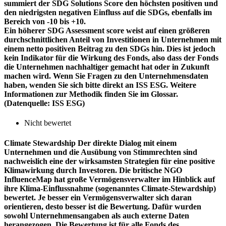
summiert der SDG Solutions Score den höchsten positiven und
den niedrigsten negativen Einfluss auf die SDGs, ebenfalls im
Bereich von -10 bis +10.
Ein höherer SDG Assessment score weist auf einen größeren
durchschnittlichen Anteil von Investitionen in Unternehmen mit
einem netto positiven Beitrag zu den SDGs hin. Dies ist jedoch
kein Indikator für die Wirkung des Fonds, also dass der Fonds
die Unternehmen nachhaltiger gemacht hat oder in Zukunft
machen wird. Wenn Sie Fragen zu den Unternehmensdaten
haben, wenden Sie sich bitte direkt an ISS ESG. Weitere
Informationen zur Methodik finden Sie im Glossar.
(Datenquelle: ISS ESG)
Nicht bewertet
Climate Stewardship
Der direkte Dialog mit einem
Unternehmen und die Ausübung von Stimmrechten sind
nachweislich eine der wirksamsten Strategien für eine positive
Klimawirkung durch Investoren. Die britische NGO
InfluenceMap hat große Vermögensverwalter im Hinblick auf
ihre Klima-Einflussnahme (sogenanntes Climate-Stewardship)
bewertet. Je besser ein Vermögensverwalter sich daran
orientieren, desto besser ist die Bewertung. Dafür wurden
sowohl Unternehmensangaben als auch externe Daten
herangezogen. Die Bewertung ist für alle Fonds des