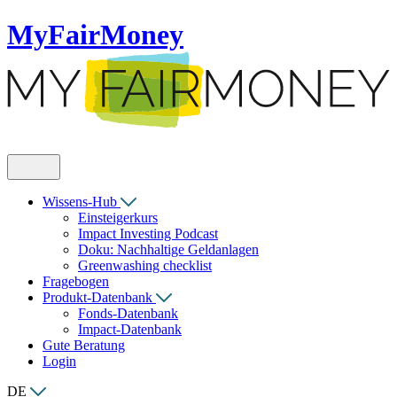
MyFairMoney
Wissens-Hub
Einsteigerkurs
Impact Investing Podcast
Doku: Nachhaltige Geldanlagen
Greenwashing checklist
Fragebogen
Produkt-Datenbank
Fonds-Datenbank
Impact-Datenbank
Gute Beratung
Login
DE