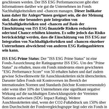
geschlossen werden. Der ISS ESG Performancescore gibt eher
Informationen darüber wie gut die Unternehmen im Fonds
Nachhaltigkeitsrisiken und -chancen managen.
Dieser Indikator
kann daher für Anleger*innen geeignet sein, die der Meinung
sind, dass eine besonders gute Integration von
Nachhaltigkeitsrisiken und -chancen auf Basis der
Einschätzung von ISS ESG finanzielle Risiken reduzieren
oder/und Chance erhöhen könnten. Es sollte jedoch das Risiko
berücksichtigt werden, dass die Einschätzung von ISS ESG zur
Integration von Nachhaltigkeitsrisiken und -chancen einzelner
Unternehmen abweichend von anderen ESG Ratinganbietern
sein kann.
ISS ESG Prime Status
: Der "ISS ESG Prime Status" ist eine
Fonds-Auszeichnung der Ratingagentur ISS ESG. Um den "Prime
Status" zu erhalten, muss ein Fonds mindestens einen gewichteten
"ESG Performance Score" von 50 erhalten haben und darf zudem
gewisse Schwellenwerte für Ausschlusskriterien nicht überschreiten.
Darunter fallen Fonds mit Kontroversen im Bereich der
internationalen Normen und Standards (höchste Kontroversenstufe)
oder wenn über 10% der Unternehmen eine signifikant negative
Wirkung auf die nachhaltigen Entwicklungsziele der Vereinten
Nationen aufweisen (SDG Impact Rating). Weitere
Auschlusskriterien sind, wenn der CO2-Fußabdruck um 150% über
dem Durchschnitt der Fondsvergleichsgruppe liegt oder ein Fonds in