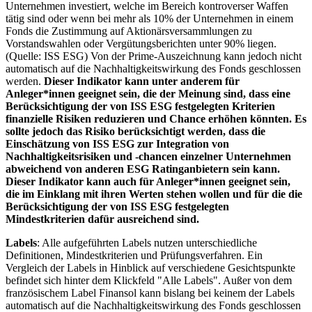
Unternehmen investiert, welche im Bereich kontroverser Waffen
tätig sind oder wenn bei mehr als 10% der Unternehmen in einem
Fonds die Zustimmung auf Aktionärsversammlungen zu
Vorstandswahlen oder Vergütungsberichten unter 90% liegen.
(Quelle: ISS ESG) Von der Prime-Auszeichnung kann jedoch nicht
automatisch auf die Nachhaltigkeitswirkung des Fonds geschlossen
werden.
Dieser Indikator kann unter anderem für
Anleger*innen geeignet sein, die der Meinung sind, dass eine
Berücksichtigung der von ISS ESG festgelegten Kriterien
finanzielle Risiken reduzieren und Chance erhöhen könnten. Es
sollte jedoch das Risiko berücksichtigt werden, dass die
Einschätzung von ISS ESG zur Integration von
Nachhaltigkeitsrisiken und -chancen einzelner Unternehmen
abweichend von anderen ESG Ratinganbietern sein kann.
Dieser Indikator kann auch für Anleger*innen geeignet sein,
die im Einklang mit ihren Werten stehen wollen und für die die
Berücksichtigung der von ISS ESG festgelegten
Mindestkriterien dafür ausreichend sind.
Labels
: Alle aufgeführten Labels nutzen unterschiedliche
Definitionen, Mindestkriterien und Prüfungsverfahren. Ein
Vergleich der Labels in Hinblick auf verschiedene Gesichtspunkte
befindet sich hinter dem Klickfeld "Alle Labels". Außer von dem
französischem Label Finansol kann bislang bei keinem der Labels
automatisch auf die Nachhaltigkeitswirkung des Fonds geschlossen