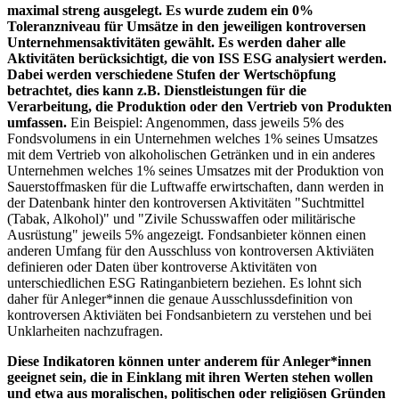
maximal streng ausgelegt. Es wurde zudem ein 0%
Toleranzniveau für Umsätze in den jeweiligen kontroversen
Unternehmensaktivitäten gewählt. Es werden daher alle
Aktivitäten berücksichtigt, die von ISS ESG analysiert werden.
Dabei werden verschiedene Stufen der Wertschöpfung
betrachtet, dies kann z.B. Dienstleistungen für die
Verarbeitung, die Produktion oder den Vertrieb von Produkten
umfassen.
Ein Beispiel: Angenommen, dass jeweils 5% des
Fondsvolumens in ein Unternehmen welches 1% seines Umsatzes
mit dem Vertrieb von alkoholischen Getränken und in ein anderes
Unternehmen welches 1% seines Umsatzes mit der Produktion von
Sauerstoffmasken für die Luftwaffe erwirtschaften, dann werden in
der Datenbank hinter den kontroversen Aktivitäten "Suchtmittel
(Tabak, Alkohol)" und "Zivile Schusswaffen oder militärische
Ausrüstung" jeweils 5% angezeigt. Fondsanbieter können einen
anderen Umfang für den Ausschluss von kontroversen Aktiviäten
definieren oder Daten über kontroverse Aktivitäten von
unterschiedlichen ESG Ratinganbietern beziehen. Es lohnt sich
daher für Anleger*innen die genaue Ausschlussdefinition von
kontroversen Aktiviäten bei Fondsanbietern zu verstehen und bei
Unklarheiten nachzufragen.
Diese Indikatoren können unter anderem für Anleger*innen
geeignet sein, die in Einklang mit ihren Werten stehen wollen
und etwa aus moralischen, politischen oder religiösen Gründen