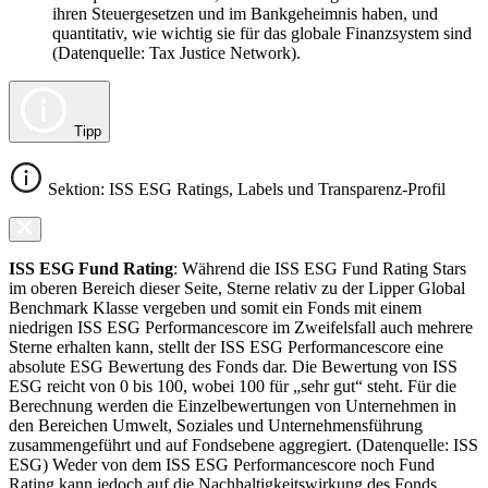
ihren Steuergesetzen und im Bankgeheimnis haben, und
quantitativ, wie wichtig sie für das globale Finanzsystem sind
(Datenquelle: Tax Justice Network).
Tipp
Sektion: ISS ESG Ratings, Labels und Transparenz-Profil
ISS ESG Fund Rating
: Während die ISS ESG Fund Rating Stars
im oberen Bereich dieser Seite, Sterne relativ zu der Lipper Global
Benchmark Klasse vergeben und somit ein Fonds mit einem
niedrigen ISS ESG Performancescore im Zweifelsfall auch mehrere
Sterne erhalten kann, stellt der ISS ESG Performancescore eine
absolute ESG Bewertung des Fonds dar. Die Bewertung von ISS
ESG reicht von 0 bis 100, wobei 100 für „sehr gut“ steht. Für die
Berechnung werden die Einzelbewertungen von Unternehmen in
den Bereichen Umwelt, Soziales und Unternehmensführung
zusammengeführt und auf Fondsebene aggregiert. (Datenquelle: ISS
ESG) Weder von dem ISS ESG Performancescore noch Fund
Rating kann jedoch auf die Nachhaltigkeitswirkung des Fonds