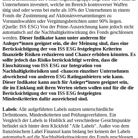
Unternehmen investiert, welche im Bereich kontroverser Waffen
tätig sind oder wenn bei mehr als 10% der Unternehmen in einem
Fonds die Zustimmung auf Aktionärsversammlungen zu
Vorstandswahlen oder Vergütungsberichten unter 90% liegen.
(Quelle: ISS ESG) Von der Prime-Auszeichnung kann jedoch nicht
automatisch auf die Nachhaltigkeitswirkung des Fonds geschlossen
werden.
Dieser Indikator kann unter anderem für
Anleger*innen geeignet sein, die der Meinung sind, dass eine
Berücksichtigung der von ISS ESG festgelegten Kriterien
finanzielle Risiken reduzieren und Chance erhöhen könnten. Es
sollte jedoch das Risiko berücksichtigt werden, dass die
Einschätzung von ISS ESG zur Integration von
Nachhaltigkeitsrisiken und -chancen einzelner Unternehmen
abweichend von anderen ESG Ratinganbietern sein kann.
Dieser Indikator kann auch für Anleger*innen geeignet sein,
die im Einklang mit ihren Werten stehen wollen und für die die
Berücksichtigung der von ISS ESG festgelegten
Mindestkriterien dafür ausreichend sind.
Labels
: Alle aufgeführten Labels nutzen unterschiedliche
Definitionen, Mindestkriterien und Prüfungsverfahren. Ein
Vergleich der Labels in Hinblick auf verschiedene Gesichtspunkte
befindet sich hinter dem Klickfeld "Alle Labels". Außer von dem
französischem Label Finansol kann bislang bei keinem der Labels
automatisch auf die Nachhaltigkeitswirkung des Fonds geschlossen