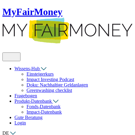
MyFairMoney
Wissens-Hub
Einsteigerkurs
Impact Investing Podcast
Doku: Nachhaltige Geldanlagen
Greenwashing checklist
Fragebogen
Produkt-Datenbank
Fonds-Datenbank
Impact-Datenbank
Gute Beratung
Login
DE