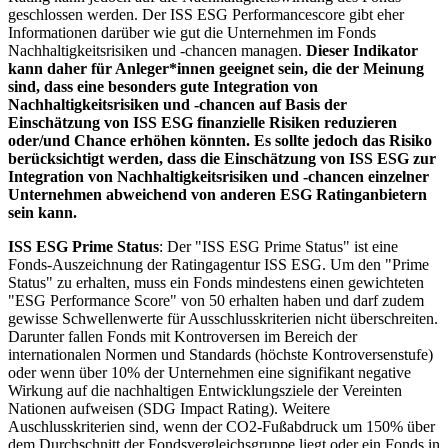
geschlossen werden. Der ISS ESG Performancescore gibt eher
Informationen darüber wie gut die Unternehmen im Fonds
Nachhaltigkeitsrisiken und -chancen managen.
Dieser Indikator
kann daher für Anleger*innen geeignet sein, die der Meinung
sind, dass eine besonders gute Integration von
Nachhaltigkeitsrisiken und -chancen auf Basis der
Einschätzung von ISS ESG finanzielle Risiken reduzieren
oder/und Chance erhöhen könnten. Es sollte jedoch das Risiko
berücksichtigt werden, dass die Einschätzung von ISS ESG zur
Integration von Nachhaltigkeitsrisiken und -chancen einzelner
Unternehmen abweichend von anderen ESG Ratinganbietern
sein kann.
ISS ESG Prime Status
: Der "ISS ESG Prime Status" ist eine
Fonds-Auszeichnung der Ratingagentur ISS ESG. Um den "Prime
Status" zu erhalten, muss ein Fonds mindestens einen gewichteten
"ESG Performance Score" von 50 erhalten haben und darf zudem
gewisse Schwellenwerte für Ausschlusskriterien nicht überschreiten.
Darunter fallen Fonds mit Kontroversen im Bereich der
internationalen Normen und Standards (höchste Kontroversenstufe)
oder wenn über 10% der Unternehmen eine signifikant negative
Wirkung auf die nachhaltigen Entwicklungsziele der Vereinten
Nationen aufweisen (SDG Impact Rating). Weitere
Auschlusskriterien sind, wenn der CO2-Fußabdruck um 150% über
dem Durchschnitt der Fondsvergleichsgruppe liegt oder ein Fonds in