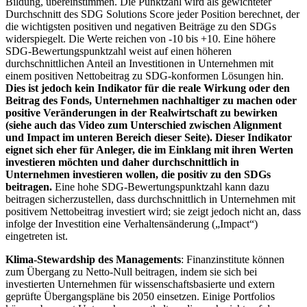
Bildung, übereinstimmen. Die Punktzahl wird als gewichteter
Durchschnitt des SDG Solutions Score jeder Position berechnet, der
die wichtigsten positiven und negativen Beiträge zu den SDGs
widerspiegelt. Die Werte reichen von -10 bis +10. Eine höhere
SDG-Bewertungspunktzahl weist auf einen höheren
durchschnittlichen Anteil an Investitionen in Unternehmen mit
einem positiven Nettobeitrag zu SDG-konformen Lösungen hin.
Dies ist jedoch kein Indikator für die reale Wirkung oder den
Beitrag des Fonds, Unternehmen nachhaltiger zu machen oder
positive Veränderungen in der Realwirtschaft zu bewirken
(siehe auch das Video zum Unterschied zwischen Alignment
und Impact im unteren Bereich dieser Seite). Dieser Indikator
eignet sich eher für Anleger, die im Einklang mit ihren Werten
investieren möchten und daher durchschnittlich in
Unternehmen investieren wollen, die positiv zu den SDGs
beitragen.
Eine hohe SDG-Bewertungspunktzahl kann dazu
beitragen sicherzustellen, dass durchschnittlich in Unternehmen mit
positivem Nettobeitrag investiert wird; sie zeigt jedoch nicht an, dass
infolge der Investition eine Verhaltensänderung („Impact“)
eingetreten ist.
Klima-Stewardship des Managements
: Finanzinstitute können
zum Übergang zu Netto-Null beitragen, indem sie sich bei
investierten Unternehmen für wissenschaftsbasierte und extern
geprüfte Übergangspläne bis 2050 einsetzen. Einige Portfolios