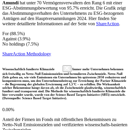
Amundi
hat unter 70 Vermögensverwaltern den Rang 6 mit einer
ESG-Abstimmungsbewertung von 95.7% erreicht. Die Grafik zeigt
das Abstimmungsverhalten des Unternehmens zu ESG-bezogenen
Anträgen auf den Hauptversammlungen 2024. Hier finden Sie
weitere detaillierte Informationen auf der Seite von
ShareAction
.
For (88.5%)
Against (3.9%)
No holdings (7.5%)
ShareAction Methodology
Wissenschaftlich fundierte Klimaziele
Immer mehr Unternehmen bekennen
sich freiwillig zu Netto-Null Emissionszielen und formulieren Zwischenziele. Netto-Null
Ziele geben an, wie viele Emissionen ein Unternehmen bis spätestens 2050 reduzieren und
kompensieren muss, um den Unternehmensbeitrag zur Erreichung der Pariser Klimaziele
– die Begrenzung der globalen Erwärmung auf 1,5°C – zu erfüllen. Die Wirksamkeit
solcher Bekenntnisse hängt davon ab, ob die Zwischenziele glaubwürdig, wissenschaftlich
fundiert und transparent sind. Die Methode für wissenschaftlich fundierte Klimaziele die
hier verwendet wurde, wurde von der Science Based Targets Initiative (SBTi) entwickelt.
(Datenquelle: Science Based Target Initiative).
0.00%
Anteil der Firmen im Fonds mit öffentlichen Bekenntnissen zu
Netto-Null Emissionszielen und verifizierten wissenschafts-basierten
Zwischenzielen.