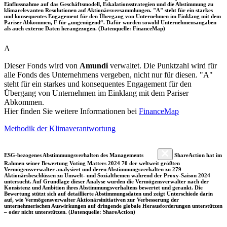
Einflussnahme auf das Geschäftsmodell, Eskalationsstrategien und die Abstimmung zu
klimarelevanten Resolutionen auf Aktionärsversammlungen. "A" steht für ein starkes
und konsequentes Engagement für den Übergang von Unternehmen im Einklang mit dem
Pariser Abkommen, F für „ungenügend“. Dafür wurden sowohl Unternehmensangaben
als auch externe Daten herangezogen. (Datenquelle: FinanceMap)
A
Dieser Fonds wird von
Amundi
verwaltet. Die Punktzahl wird für
alle Fonds des Unternehmens vergeben, nicht nur für diesen. "A"
steht für ein starkes und konsequentes Engagement für den
Übergang von Unternehmen im Einklang mit dem Pariser
Abkommen.
Hier finden Sie weitere Informationen bei
FinanceMap
Methodik der Klimaverantwortung
ESG-bezogenes Abstimmungsverhalten des Managements
ShareAction hat im
Rahmen seiner Bewertung Voting Matters 2024 70 der weltweit größten
Vermögensverwalter analysiert und deren Abstimmungsverhalten zu 279
Aktionärsbeschlüssen zu Umwelt- und Sozialthemen während der Proxy-Saison 2024
untersucht. Auf Grundlage dieser Analyse wurden die Vermögensverwalter nach der
Konsistenz und Ambition ihres Abstimmungsverhaltens bewertet und gerankt. Die
Bewertung stützt sich auf detaillierte Abstimmungsdaten und zeigt Unterschiede darin
auf, wie Vermögensverwalter Aktionärsinitiativen zur Verbesserung der
unternehmerischen Auswirkungen auf dringende globale Herausforderungen unterstützen
– oder nicht unterstützen. (Datenquelle: ShareAction)