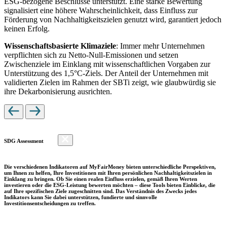
ESG-bezogene Beschlüsse unterstützt. Eine starke Bewertung
signalisiert eine höhere Wahrscheinlichkeit, dass Einfluss zur
Förderung von Nachhaltigkeitszielen genutzt wird, garantiert jedoch
keinen Erfolg.
Wissenschaftsbasierte Klimaziele
: Immer mehr Unternehmen
verpflichten sich zu Netto-Null-Emissionen und setzen
Zwischenziele im Einklang mit wissenschaftlichen Vorgaben zur
Unterstützung des 1,5°C-Ziels. Der Anteil der Unternehmen mit
validierten Zielen im Rahmen der SBTi zeigt, wie glaubwürdig sie
ihre Dekarbonisierung ausrichten.
SDG Assessment
Die verschiedenen Indikatoren auf MyFairMoney bieten unterschiedliche Perspektiven,
um Ihnen zu helfen, Ihre Investitionen mit Ihren persönlichen Nachhaltigkeitszielen in
Einklang zu bringen. Ob Sie einen realen Einfluss erzielen, gemäß Ihren Werten
investieren oder die ESG-Leistung bewerten möchten – diese Tools bieten Einblicke, die
auf Ihre spezifischen Ziele zugeschnitten sind. Das Verständnis des Zwecks jedes
Indikators kann Sie dabei unterstützen, fundierte und sinnvolle
Investitionsentscheidungen zu treffen.