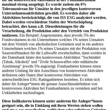
maximal streng ausgelegt. Es wurde zudem ein 0%
Toleranzniveau für Umsätze in den jeweiligen kontroversen
Unternehmensaktivitäten gewählt. Es werden daher alle
Aktivitäten berücksichtigt, die von ISS ESG analysiert werden.
Dabei werden verschiedene Stufen der Wertschöpfung
betrachtet, dies kann z.B. Dienstleistungen für die
Verarbeitung, die Produktion oder den Vertrieb von Produkten
umfassen.
Ein Beispiel: Angenommen, dass jeweils 5% des
Fondsvolumens in ein Unternehmen welches 1% seines Umsatzes
mit dem Vertrieb von alkoholischen Getränken und in ein anderes
Unternehmen welches 1% seines Umsatzes mit der Produktion von
Sauerstoffmasken für die Luftwaffe erwirtschaften, dann werden in
der Datenbank hinter den kontroversen Aktivitäten "Suchtmittel
(Tabak, Alkohol)" und "Zivile Schusswaffen oder militärische
Ausrüstung" jeweils 5% angezeigt. Fondsanbieter können einen
anderen Umfang für den Ausschluss von kontroversen Aktiviäten
definieren oder Daten über kontroverse Aktivitäten von
unterschiedlichen ESG Ratinganbietern beziehen. Es lohnt sich
daher für Anleger*innen die genaue Ausschlussdefinition von
kontroversen Aktiviäten bei Fondsanbietern zu verstehen und bei
Unklarheiten nachzufragen.
Diese Indikatoren können unter anderem für Anleger*innen
geeignet sein, die in Einklang mit ihren Werten stehen wollen
und etwa aus moralischen, politischen oder religiösen Gründen