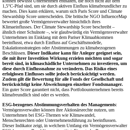
können bewusst Unternehmen enthalten, die noch nicht auf dem
1,5°C-Pfad sind, um sie durch aktiven Einfluss klimafreundlicher zu
machen. Dies kann erklären, warum sich Paris Score und Climate
Stewardship Score unterscheiden. Die britische NGO InfluenceMap
bewertet große Vermögensverwalter hinsichtlich ihres
Klimaeinflusses. Der Climate Stewardship Score beschreibt –
ähnlich einer Schulnote –, wie glaubwürdig ein Vermögensverwalter
Unternehmen im Einklang mit dem Pariser Klimaabkommen
beeinflusst, etwa durch Einfluss auf Geschäftsmodelle,
Eskalationsstrategien oder Abstimmungen zu klimabezogenen
Beschlüssen.
Dieser Indikator kann für Anleger geeignet sein,
die mit ihrer Investition Wirkung erzielen möchten und sogar
bereit sind, in klimaschädliche Unternehmen zu investieren, um
diese durch Einflussnahme zu verändern. Das Risiko eines
erfolglosen Einflusses sollte jedoch berücksichtigt werden.
Zudem gilt die Bewertung für alle Fonds der Gesellschaft und
berücksichtigt keine Abweichungen einzelner Fondsmanager.
Ein guter Score garantiert nicht, dass Portfoliounternehmen bereits
klimafreundlich sind oder es werden.
ESG-bezogenes Abstimmungsverhalten des Managements
:
Vermögensverwalter können ihre Aktionärsrechte nutzen, um
Unternehmen bei ESG-Themen wie Klimawandel,
Menschenrechten oder Unternehmensführung zu beeinflussen.
Dieser Indikator zeigt, in welchem Umfang ein Vermögensverwalter