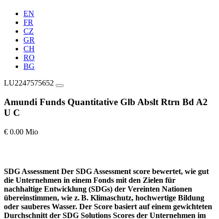
EN
FR
CZ
GR
CH
RO
BG
LU2247575652
Amundi Funds Quantitative Glb Abslt Rtrn Bd A2
U C
€ 0.00 Mio
SDG Assessment
Der SDG Assessment score bewertet, wie gut
die Unternehmen in einem Fonds mit den Zielen für
nachhaltige Entwicklung (SDGs) der Vereinten Nationen
übereinstimmen, wie z. B. Klimaschutz, hochwertige Bildung
oder sauberes Wasser. Der Score basiert auf einem gewichteten
Durchschnitt der SDG Solutions Scores der Unternehmen im