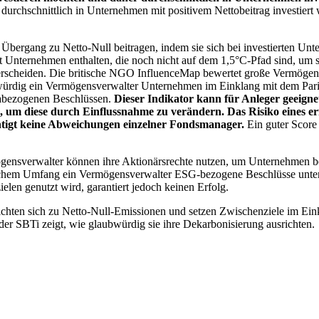
chschnittlich in Unternehmen mit positivem Nettobeitrag investiert wird
 Übergang zu Netto-Null beitragen, indem sie sich bei investierten Unt
 Unternehmen enthalten, die noch nicht auf dem 1,5°C-Pfad sind, um s
erscheiden. Die britische NGO InfluenceMap bewertet große Vermögensv
ubwürdig ein Vermögensverwalter Unternehmen im Einklang mit dem Pari
mabezogenen Beschlüssen.
Dieser Indikator kann für Anleger geeignet
n, um diese durch Einflussnahme zu verändern. Das Risiko eines er
ichtigt keine Abweichungen einzelner Fondsmanager.
Ein guter Score 
gensverwalter können ihre Aktionärsrechte nutzen, um Unternehmen
lchem Umfang ein Vermögensverwalter ESG-bezogene Beschlüsse unterstü
elen genutzt wird, garantiert jedoch keinen Erfolg.
chten sich zu Netto-Null-Emissionen und setzen Zwischenziele im Eink
der SBTi zeigt, wie glaubwürdig sie ihre Dekarbonisierung ausrichten.