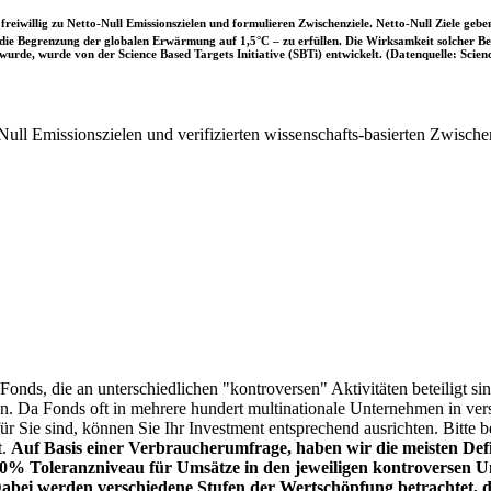
iwillig zu Netto-Null Emissionszielen und formulieren Zwischenziele. Netto-Null Ziele geben
ie Begrenzung der globalen Erwärmung auf 1,5°C – zu erfüllen. Die Wirksamkeit solcher Beke
wurde, wurde von der Science Based Targets Initiative (SBTi) entwickelt. (Datenquelle: Scienc
ull Emissionszielen und verifizierten wissenschafts-basierten Zwische
onds, die an unterschiedlichen "kontroversen" Aktivitäten beteiligt sind
sen. Da Fonds oft in mehrere hundert multinationale Unternehmen in ver
 für Sie sind, können Sie Ihr Investment entsprechend ausrichten. Bitt
t.
Auf Basis einer Verbraucherumfrage, haben wir die meisten Defin
% Toleranzniveau für Umsätze in den jeweiligen kontroversen Un
Dabei werden verschiedene Stufen der Wertschöpfung betrachtet, di