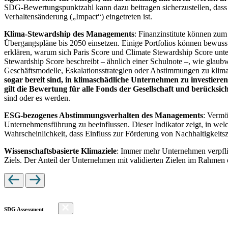
SDG-Bewertungspunktzahl kann dazu beitragen sicherzustellen, dass dur
Verhaltensänderung („Impact“) eingetreten ist.
Klima-Stewardship des Managements
: Finanzinstitute können zum
Übergangspläne bis 2050 einsetzen. Einige Portfolios können bewusst
erklären, warum sich Paris Score und Climate Stewardship Score unt
Stewardship Score beschreibt – ähnlich einer Schulnote –, wie gla
Geschäftsmodelle, Eskalationsstrategien oder Abstimmungen zu kli
sogar bereit sind, in klimaschädliche Unternehmen zu investiere
gilt die Bewertung für alle Fonds der Gesellschaft und berücks
sind oder es werden.
ESG-bezogenes Abstimmungsverhalten des Managements
: Vermö
Unternehmensführung zu beeinflussen. Dieser Indikator zeigt, in we
Wahrscheinlichkeit, dass Einfluss zur Förderung von Nachhaltigkeitszi
Wissenschaftsbasierte Klimaziele
: Immer mehr Unternehmen verpfli
Ziels. Der Anteil der Unternehmen mit validierten Zielen im Rahmen 
SDG Assessment