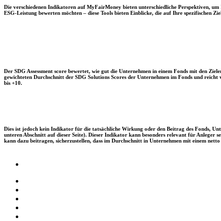
Die verschiedenen Indikatoren auf MyFairMoney bieten unterschiedliche Perspektiven, um Ihn
ESG-Leistung bewerten möchten – diese Tools bieten Einblicke, die auf Ihre spezifischen Zie
Der SDG Assessment score bewertet, wie gut die Unternehmen in einem Fonds mit den Zielen
gewichteten Durchschnitt der SDG Solutions Scores der Unternehmen im Fonds und reicht vo
bis +10.
Dies ist jedoch kein Indikator für die tatsächliche Wirkung oder den Beitrag des Fonds, 
unteren Abschnitt auf dieser Seite). Dieser Indikator kann besonders relevant für Anleger
kann dazu beitragen, sicherzustellen, dass im Durchschnitt in Unternehmen mit einem netto 