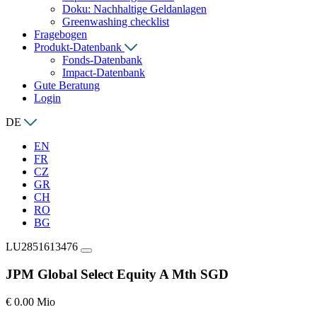
Doku: Nachhaltige Geldanlagen
Greenwashing checklist
Fragebogen
Produkt-Datenbank
Fonds-Datenbank
Impact-Datenbank
Gute Beratung
Login
DE
EN
FR
CZ
GR
CH
RO
BG
LU2851613476
JPM Global Select Equity A Mth SGD
€ 0.00 Mio