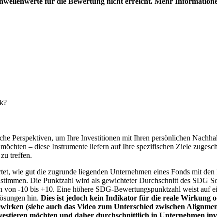
hwellenwerte für die Bewertung nicht erreicht. Mehr Information
nk?
e Perspektiven, um Ihre Investitionen mit Ihren persönlichen Nachhalt
chten – diese Instrumente liefern auf Ihre spezifischen Ziele zugesch
zu treffen.
t, wie gut die zugrunde liegenden Unternehmen eines Fonds mit den 
timmen. Die Punktzahl wird als gewichteter Durchschnitt des SDG Solut
n von -10 bis +10. Eine höhere SDG-Bewertungspunktzahl weist auf eine
Lösungen hin.
Dies ist jedoch kein Indikator für die reale Wirkung
wirken (siehe auch das Video zum Unterschied zwischen Alignment
nvestieren möchten und daher durchschnittlich in Unternehmen inve