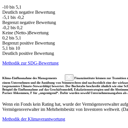
-10 bis 5,1
Deutlich negative Bewertung
-5,1 bis -0,2
Begrenzt negative Bewertung
-0,2 bis 0,2
Keine (Netto-)Bewertung
0,2 bis 5,1
Begrenzt positive Bewertung
5,1 bis 10
Deutlich positive Bewertung
Methodik zur SDG-Bewertung
Klima-Einflussnahme des Managements
Finanzinstitute können zur Transition z
einem Unternehmen und die Ausübung von Stimmrechten sind nachweislich eine der wirksam
(sogenanntes Climate-Stewardship) bewertet. Der Buchstabe beschreibt ähnlich wie eine S
Beispiel die Einflussnahme auf das Geschäftsmodell, Eskalationsstrategien und die Abst
Pariser Abkommen, F für „ungenügend“. Dafür wurden sowohl Unternehmensangaben als a
Wenn ein Fonds kein Rating hat, wurde der Vermögensverwalter aufgru
Vermögensverwalter im Mehrheitsbesitz von Investoren weltweit. (D
Methodik der Klimaverantwortung