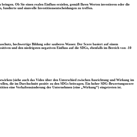
 bringen. Ob Sie einen realen Einfluss erzielen, gemäß Ihren Werten investieren oder die
, fundierte und sinnvolle Investitionsentscheidungen zu treffen.
aschutz, hochwertige Bildung oder sauberes Wasser. Der Score basiert auf einem
tiven und den niedrigsten negativen Einfluss auf die SDGs, ebenfalls im Bereich von -10
 bewirken (siehe auch das Video über den Unterschied zwischen Ausrichtung und Wirkung im
 wollen, die im Durchschnitt positiv zu den SDGs beitragen. Ein hoher SDG-Bewertungsscore
vestition eine Verhaltensänderung der Unternehmen (eine „Wirkung“) eingetreten ist.