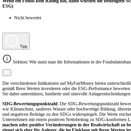
Wenn ein Fonds kein Rating hat, dann wurden die benötigten Sc
ESG)
Nicht bewertet
Tipp
Sektion: Wie nutzt man die Informationen in der Fondsdatenba
Die verschiedenen Indikatoren auf MyFairMoney bieten unterschiedlich
gemäß Ihren Werten investieren oder die ESG-Performance bewerten mö
Sie dabei unterstützen, fundierte und sinnvolle Anlageentscheidungen 
SDG-Bewertungspunktzahl
: Die SDG-Bewertungspunktzahl bewerte
wie Klimaschutz, sauberes Wasser oder hochwertige Bildung, übereins
und negativen Beiträge zu den SDGs widerspiegelt. Die Werte reiche
Unternehmen mit einem positiven Nettobeitrag zu SDG-konformen 
machen oder positive Veränderungen in der Realwirtschaft zu be
eignet sich eher für Anleger, die im Einklang mit ihren Werten i