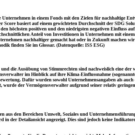
e Unternehmen in einem Fonds mit den Zielen für nachhaltige En
er Score basiert auf einem gewichteten Durchschnitt der SDG Solu
n höchsten positiven und den niedrigsten negativen Einfluss auf 
schnittlichen Anteil von Investitionen in Unternehmen mit einem n
 Unternehmen nachhaltiger gemacht hat oder in Zukunft machen 
hodik finden Sie im Glossar. (Datenquelle: ISS ESG)
und die Ausübung von Stimmrechten sind nachweislich eine der w
sverwalter im Hinblick auf ihre Klima-Einflussnahme (sogenanntes
ie Bewertung. Dafür wurden sowohl Unternehmensangaben als auch e
t, wurde der Vermögensverwalter aufgrund seiner relativ geringe
n aus den Bereichen Umwelt, Soziales und Unternehmensführung mi
d in der Detailansicht angezeigt. Dies sind jedoch keine Indikat