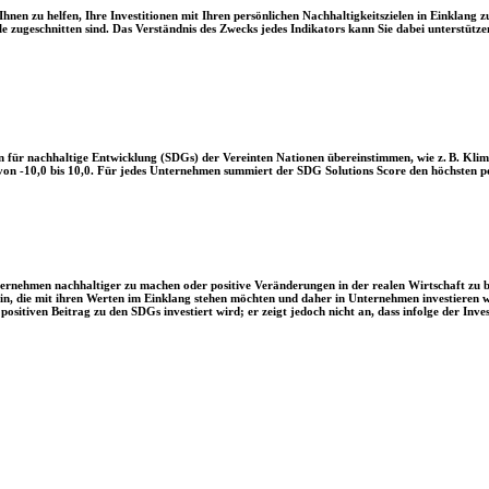
en zu helfen, Ihre Investitionen mit Ihren persönlichen Nachhaltigkeitszielen in Einklang zu
le zugeschnitten sind. Das Verständnis des Zwecks jedes Indikators kann Sie dabei unterstützen
 für nachhaltige Entwicklung (SDGs) der Vereinten Nationen übereinstimmen, wie z. B. Klim
n -10,0 bis 10,0. Für jedes Unternehmen summiert der SDG Solutions Score den höchsten posi
Unternehmen nachhaltiger zu machen oder positive Veränderungen in der realen Wirtschaft zu
 sein, die mit ihren Werten im Einklang stehen möchten und daher in Unternehmen investieren
positiven Beitrag zu den SDGs investiert wird; er zeigt jedoch nicht an, dass infolge der In