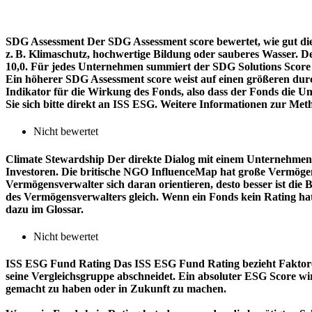
SDG Assessment
Der SDG Assessment score bewertet, wie gut di
z. B. Klimaschutz, hochwertige Bildung oder sauberes Wasser. D
10,0. Für jedes Unternehmen summiert der SDG Solutions Score de
Ein höherer SDG Assessment score weist auf einen größeren durch
Indikator für die Wirkung des Fonds, also dass der Fonds die
Sie sich bitte direkt an ISS ESG. Weitere Informationen zur Met
Nicht bewertet
Climate Stewardship
Der direkte Dialog mit einem Unternehmen 
Investoren. Die britische NGO InfluenceMap hat große Vermögen
Vermögensverwalter sich daran orientieren, desto besser ist d
des Vermögensverwalters gleich. Wenn ein Fonds kein Rating ha
dazu im Glossar.
Nicht bewertet
ISS ESG Fund Rating
Das ISS ESG Fund Rating bezieht Faktore
seine Vergleichsgruppe abschneidet. Ein absoluter ESG Score wir
gemacht zu haben oder in Zukunft zu machen.