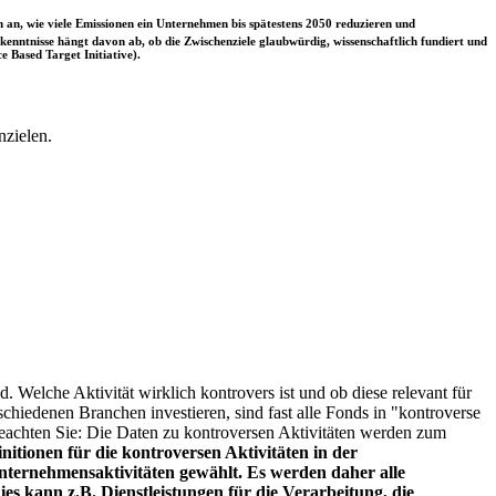
 an, wie viele Emissionen ein Unternehmen bis spätestens 2050 reduzieren und
nntnisse hängt davon ab, ob die Zwischenziele glaubwürdig, wissenschaftlich fundiert und
e Based Target Initiative).
nzielen.
. Welche Aktivität wirklich kontrovers ist und ob diese relevant für
schiedenen Branchen investieren, sind fast alle Fonds in "kontroverse
e beachten Sie: Die Daten zu kontroversen Aktivitäten werden zum
itionen für die kontroversen Aktivitäten in der
ternehmensaktivitäten gewählt. Es werden daher alle
es kann z.B. Dienstleistungen für die Verarbeitung, die