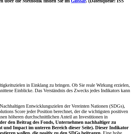
en über die Methodik finden Sie im
Glossar
. (Datenquelle: ISS
igkeitszielen in Einklang zu bringen. Ob Sie reale Wirkung erzielen,
nittene Einblicke. Das Verständnis des Zwecks jedes Indikators kann
Nachhaltigen Entwicklungszielen der Vereinten Nationen (SDGs),
ions Score jeder Position berechnet, der die wichtigsten positiven
n höheren durchschnittlichen Anteil an Investitionen in
 oder den Beitrag des Fonds, Unternehmen nachhaltiger zu
 und Impact im unteren Bereich dieser Seite). Dieser Indikator
stieren wollen, die positiv zu den SDGs beitragen.
Eine hohe