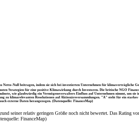
u Netto-Null beitragen, indem sie sich bei investierten Unternehmen für klimaverträgliche Ge
sten Strategien für eine positive Klimawirkung durch Investoren. Die britische NGO Fina
chulnote, wie glaubwürdig ein Vermögensverwalters Einfluss auf Unternehmen nimmt, um sie
immung zu klimarelevanten Resolutionen auf Aktionärsversammlungen. "A" steht für ein sta
uch externe Daten herangezogen. (Datenquelle: FinanceMap)
nd seiner relativ geringen Größe noch nicht bewertet. Das Rating von
atenquelle: FinanceMap)