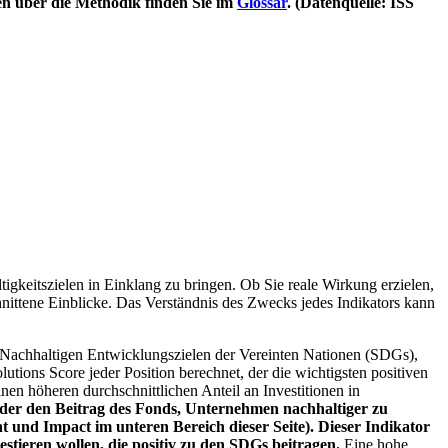
en über die Methodik finden Sie im
Glossar
. (Datenquelle: ISS
igkeitszielen in Einklang zu bringen. Ob Sie reale Wirkung erzielen,
nittene Einblicke. Das Verständnis des Zwecks jedes Indikators kann
Nachhaltigen Entwicklungszielen der Vereinten Nationen (SDGs),
ions Score jeder Position berechnet, der die wichtigsten positiven
n höheren durchschnittlichen Anteil an Investitionen in
 oder den Beitrag des Fonds, Unternehmen nachhaltiger zu
 und Impact im unteren Bereich dieser Seite). Dieser Indikator
stieren wollen, die positiv zu den SDGs beitragen.
Eine hohe