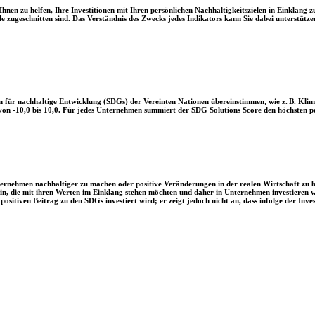
en zu helfen, Ihre Investitionen mit Ihren persönlichen Nachhaltigkeitszielen in Einklang zu
le zugeschnitten sind. Das Verständnis des Zwecks jedes Indikators kann Sie dabei unterstützen
 für nachhaltige Entwicklung (SDGs) der Vereinten Nationen übereinstimmen, wie z. B. Klim
n -10,0 bis 10,0. Für jedes Unternehmen summiert der SDG Solutions Score den höchsten posi
Unternehmen nachhaltiger zu machen oder positive Veränderungen in der realen Wirtschaft zu
 sein, die mit ihren Werten im Einklang stehen möchten und daher in Unternehmen investieren
positiven Beitrag zu den SDGs investiert wird; er zeigt jedoch nicht an, dass infolge der In