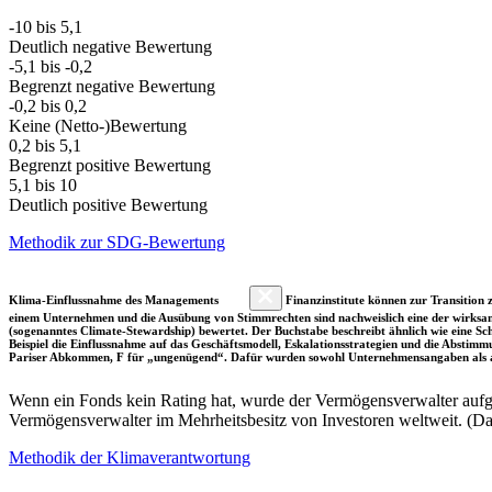
-10 bis 5,1
Deutlich negative Bewertung
-5,1 bis -0,2
Begrenzt negative Bewertung
-0,2 bis 0,2
Keine (Netto-)Bewertung
0,2 bis 5,1
Begrenzt positive Bewertung
5,1 bis 10
Deutlich positive Bewertung
Methodik zur SDG-Bewertung
Klima-Einflussnahme des Managements
Finanzinstitute können zur Transition z
einem Unternehmen und die Ausübung von Stimmrechten sind nachweislich eine der wirksam
(sogenanntes Climate-Stewardship) bewertet. Der Buchstabe beschreibt ähnlich wie eine S
Beispiel die Einflussnahme auf das Geschäftsmodell, Eskalationsstrategien und die Abst
Pariser Abkommen, F für „ungenügend“. Dafür wurden sowohl Unternehmensangaben als a
Wenn ein Fonds kein Rating hat, wurde der Vermögensverwalter aufgru
Vermögensverwalter im Mehrheitsbesitz von Investoren weltweit. (D
Methodik der Klimaverantwortung