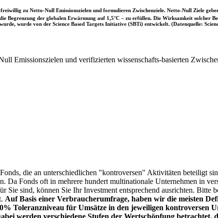
iwillig zu Netto-Null Emissionszielen und formulieren Zwischenziele. Netto-Null Ziele geben
ie Begrenzung der globalen Erwärmung auf 1,5°C – zu erfüllen. Die Wirksamkeit solcher Beke
wurde, wurde von der Science Based Targets Initiative (SBTi) entwickelt. (Datenquelle: Scienc
ull Emissionszielen und verifizierten wissenschafts-basierten Zwische
onds, die an unterschiedlichen "kontroversen" Aktivitäten beteiligt sind
sen. Da Fonds oft in mehrere hundert multinationale Unternehmen in ver
 für Sie sind, können Sie Ihr Investment entsprechend ausrichten. Bitt
t.
Auf Basis einer Verbraucherumfrage, haben wir die meisten Defin
% Toleranzniveau für Umsätze in den jeweiligen kontroversen Un
Dabei werden verschiedene Stufen der Wertschöpfung betrachtet, di