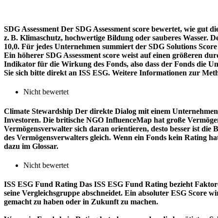
SDG Assessment
Der SDG Assessment score bewertet, wie gut di
z. B. Klimaschutz, hochwertige Bildung oder sauberes Wasser. D
10,0. Für jedes Unternehmen summiert der SDG Solutions Score de
Ein höherer SDG Assessment score weist auf einen größeren durch
Indikator für die Wirkung des Fonds, also dass der Fonds die
Sie sich bitte direkt an ISS ESG. Weitere Informationen zur Met
Nicht bewertet
Climate Stewardship
Der direkte Dialog mit einem Unternehmen 
Investoren. Die britische NGO InfluenceMap hat große Vermögen
Vermögensverwalter sich daran orientieren, desto besser ist d
des Vermögensverwalters gleich. Wenn ein Fonds kein Rating ha
dazu im Glossar.
Nicht bewertet
ISS ESG Fund Rating
Das ISS ESG Fund Rating bezieht Faktore
seine Vergleichsgruppe abschneidet. Ein absoluter ESG Score wir
gemacht zu haben oder in Zukunft zu machen.