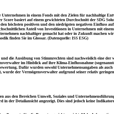
e Unternehmen in einem Fonds mit den Zielen für nachhaltige En
er Score basiert auf einem gewichteten Durchschnitt der SDG Solu
n höchsten positiven und den niedrigsten negativen Einfluss auf 
schnittlichen Anteil von Investitionen in Unternehmen mit einem n
 Unternehmen nachhaltiger gemacht hat oder in Zukunft machen 
hodik finden Sie im Glossar. (Datenquelle: ISS ESG)
und die Ausübung von Stimmrechten sind nachweislich eine der w
sverwalter im Hinblick auf ihre Klima-Einflussnahme (sogenanntes
ie Bewertung. Dafür wurden sowohl Unternehmensangaben als auch e
t, wurde der Vermögensverwalter aufgrund seiner relativ geringe
n aus den Bereichen Umwelt, Soziales und Unternehmensführung mi
d in der Detailansicht angezeigt. Dies sind jedoch keine Indikat