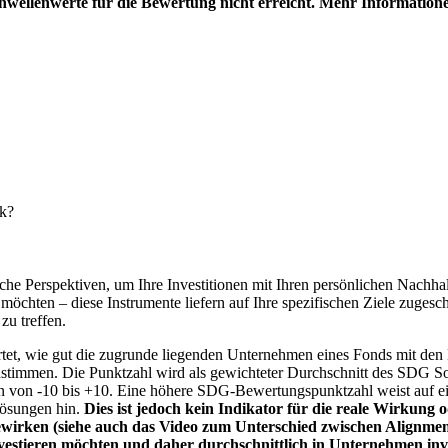
hwellenwerte für die Bewertung nicht erreicht. Mehr Information
nk?
e Perspektiven, um Ihre Investitionen mit Ihren persönlichen Nachhalt
chten – diese Instrumente liefern auf Ihre spezifischen Ziele zugesch
zu treffen.
t, wie gut die zugrunde liegenden Unternehmen eines Fonds mit den 
timmen. Die Punktzahl wird als gewichteter Durchschnitt des SDG Solut
n von -10 bis +10. Eine höhere SDG-Bewertungspunktzahl weist auf eine
Lösungen hin.
Dies ist jedoch kein Indikator für die reale Wirkung
wirken (siehe auch das Video zum Unterschied zwischen Alignment
nvestieren möchten und daher durchschnittlich in Unternehmen inve