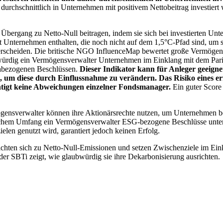
chschnittlich in Unternehmen mit positivem Nettobeitrag investiert wird
 Übergang zu Netto-Null beitragen, indem sie sich bei investierten Unt
 Unternehmen enthalten, die noch nicht auf dem 1,5°C-Pfad sind, um s
erscheiden. Die britische NGO InfluenceMap bewertet große Vermögensv
ubwürdig ein Vermögensverwalter Unternehmen im Einklang mit dem Pari
mabezogenen Beschlüssen.
Dieser Indikator kann für Anleger geeignet
n, um diese durch Einflussnahme zu verändern. Das Risiko eines er
ichtigt keine Abweichungen einzelner Fondsmanager.
Ein guter Score 
gensverwalter können ihre Aktionärsrechte nutzen, um Unternehmen
lchem Umfang ein Vermögensverwalter ESG-bezogene Beschlüsse unterstü
elen genutzt wird, garantiert jedoch keinen Erfolg.
chten sich zu Netto-Null-Emissionen und setzen Zwischenziele im Eink
der SBTi zeigt, wie glaubwürdig sie ihre Dekarbonisierung ausrichten.