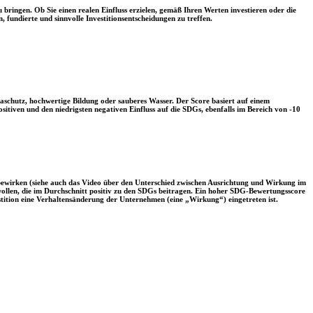
 bringen. Ob Sie einen realen Einfluss erzielen, gemäß Ihren Werten investieren oder die
, fundierte und sinnvolle Investitionsentscheidungen zu treffen.
aschutz, hochwertige Bildung oder sauberes Wasser. Der Score basiert auf einem
tiven und den niedrigsten negativen Einfluss auf die SDGs, ebenfalls im Bereich von -10
 bewirken (siehe auch das Video über den Unterschied zwischen Ausrichtung und Wirkung im
 wollen, die im Durchschnitt positiv zu den SDGs beitragen. Ein hoher SDG-Bewertungsscore
vestition eine Verhaltensänderung der Unternehmen (eine „Wirkung“) eingetreten ist.