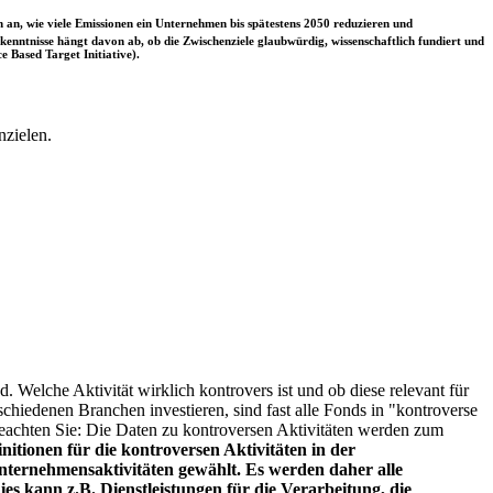
 an, wie viele Emissionen ein Unternehmen bis spätestens 2050 reduzieren und
nntnisse hängt davon ab, ob die Zwischenziele glaubwürdig, wissenschaftlich fundiert und
e Based Target Initiative).
nzielen.
. Welche Aktivität wirklich kontrovers ist und ob diese relevant für
schiedenen Branchen investieren, sind fast alle Fonds in "kontroverse
e beachten Sie: Die Daten zu kontroversen Aktivitäten werden zum
itionen für die kontroversen Aktivitäten in der
ternehmensaktivitäten gewählt. Es werden daher alle
es kann z.B. Dienstleistungen für die Verarbeitung, die