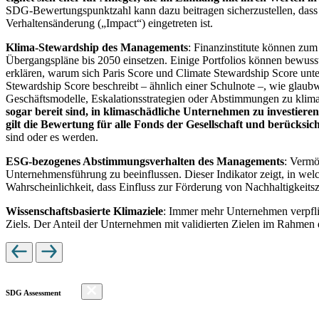
SDG-Bewertungspunktzahl kann dazu beitragen sicherzustellen, dass dur
Verhaltensänderung („Impact“) eingetreten ist.
Klima-Stewardship des Managements
: Finanzinstitute können zum
Übergangspläne bis 2050 einsetzen. Einige Portfolios können bewusst
erklären, warum sich Paris Score und Climate Stewardship Score unt
Stewardship Score beschreibt – ähnlich einer Schulnote –, wie gla
Geschäftsmodelle, Eskalationsstrategien oder Abstimmungen zu kli
sogar bereit sind, in klimaschädliche Unternehmen zu investiere
gilt die Bewertung für alle Fonds der Gesellschaft und berücks
sind oder es werden.
ESG-bezogenes Abstimmungsverhalten des Managements
: Vermö
Unternehmensführung zu beeinflussen. Dieser Indikator zeigt, in we
Wahrscheinlichkeit, dass Einfluss zur Förderung von Nachhaltigkeitszi
Wissenschaftsbasierte Klimaziele
: Immer mehr Unternehmen verpfli
Ziels. Der Anteil der Unternehmen mit validierten Zielen im Rahmen 
SDG Assessment