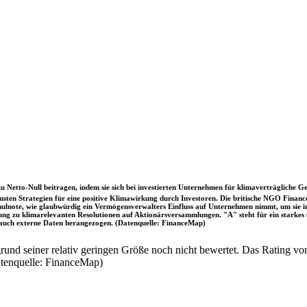
u Netto-Null beitragen, indem sie sich bei investierten Unternehmen für klimaverträgliche Ge
sten Strategien für eine positive Klimawirkung durch Investoren. Die britische NGO Fina
chulnote, wie glaubwürdig ein Vermögensverwalters Einfluss auf Unternehmen nimmt, um sie
immung zu klimarelevanten Resolutionen auf Aktionärsversammlungen. "A" steht für ein sta
uch externe Daten herangezogen. (Datenquelle: FinanceMap)
nd seiner relativ geringen Größe noch nicht bewertet. Das Rating von
atenquelle: FinanceMap)