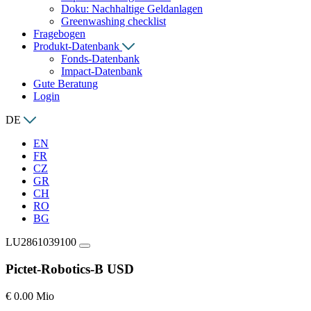
Doku: Nachhaltige Geldanlagen
Greenwashing checklist
Fragebogen
Produkt-Datenbank
Fonds-Datenbank
Impact-Datenbank
Gute Beratung
Login
DE
EN
FR
CZ
GR
CH
RO
BG
LU2861039100
Pictet-Robotics-B USD
€ 0.00 Mio