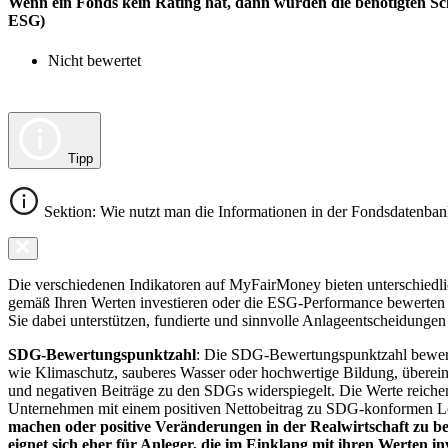
Wenn ein Fonds kein Rating hat, dann wurden die benötigten Sc
ESG)
Nicht bewertet
Tipp
Sektion: Wie nutzt man die Informationen in der Fondsdatenba
Die verschiedenen Indikatoren auf MyFairMoney bieten unterschiedlich
gemäß Ihren Werten investieren oder die ESG-Performance bewerten mö
Sie dabei unterstützen, fundierte und sinnvolle Anlageentscheidungen 
SDG-Bewertungspunktzahl
: Die SDG-Bewertungspunktzahl bewerte
wie Klimaschutz, sauberes Wasser oder hochwertige Bildung, übereins
und negativen Beiträge zu den SDGs widerspiegelt. Die Werte reiche
Unternehmen mit einem positiven Nettobeitrag zu SDG-konformen 
machen oder positive Veränderungen in der Realwirtschaft zu be
eignet sich eher für Anleger, die im Einklang mit ihren Werten i