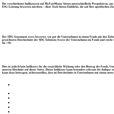
Die verschiedenen Indikatoren auf MyFairMoney bieten unterschiedliche Perspektiven, um Ihn
ESG-Leistung bewerten möchten – diese Tools bieten Einblicke, die auf Ihre spezifischen Zie
Der SDG Assessment score bewertet, wie gut die Unternehmen in einem Fonds mit den Zielen
gewichteten Durchschnitt der SDG Solutions Scores der Unternehmen im Fonds und reicht vo
bis +10.
Dies ist jedoch kein Indikator für die tatsächliche Wirkung oder den Beitrag des Fonds, 
unteren Abschnitt auf dieser Seite). Dieser Indikator kann besonders relevant für Anleger
kann dazu beitragen, sicherzustellen, dass im Durchschnitt in Unternehmen mit einem netto 