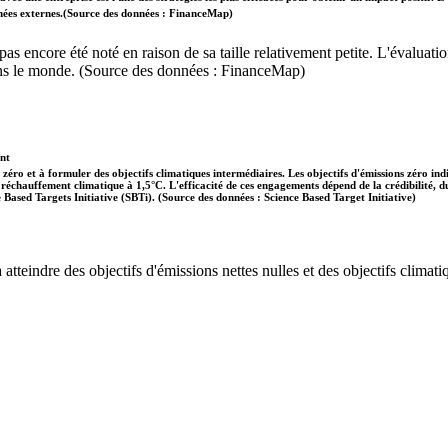
données externes.(Source des données : FinanceMap)
'a pas encore été noté en raison de sa taille relativement petite. L'évalu
dans le monde. (Source des données : FinanceMap)
ent
 zéro et à formuler des objectifs climatiques intermédiaires. Les objectifs d'émissions zéro in
 le réchauffement climatique à 1,5°C. L'efficacité de ces engagements dépend de la crédibilité,
ce Based Targets Initiative (SBTi). (Source des données : Science Based Target Initiative)
tteindre des objectifs d'émissions nettes nulles et des objectifs climatiq