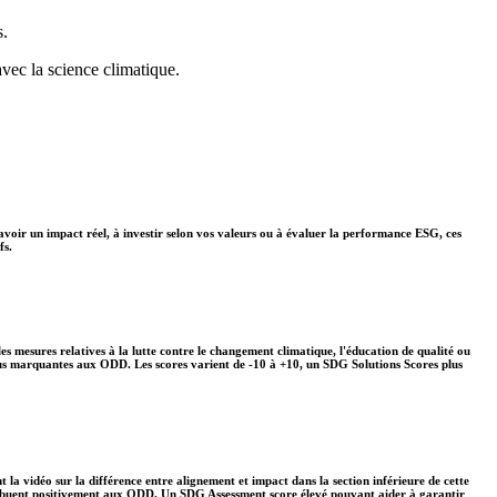
s.
avec la science climatique.
avoir un impact réel, à investir selon vos valeurs ou à évaluer la performance ESG, ces
fs.
s mesures relatives à la lutte contre le changement climatique, l'éducation de qualité ou
plus marquantes aux ODD. Les scores varient de -10 à +10, un SDG Solutions Scores plus
 la vidéo sur la différence entre alignement et impact dans la section inférieure de cette
ontribuent positivement aux ODD. Un SDG Assessment score élevé pouvant aider à garantir