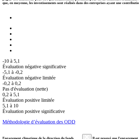
que, en moyenne, les investissements sont réalisés dans des entreprises ayant une contributi
-10 à 5,1
Évaluation négative significative
-5,1 à -0,2
Évaluation négative limitée
-0,2 à 0,2
Pas d'évaluation (nette)
0,2 à 5,1
Évaluation positive limitée
5,1 à 10
Évaluation positive significative
Méthodologie d’évaluation des ODD
Engagement climatique de la direction du fonds
Il est prouvé que l'engagement a