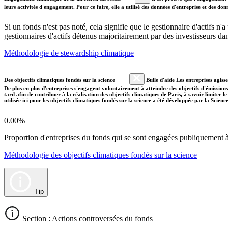
leurs activités d'engagement. Pour ce faire, elle a utilisé des données d'entreprise et des 
Si un fonds n'est pas noté, cela signifie que le gestionnaire d'actifs n
gestionnaires d'actifs détenus majoritairement par des investisseurs 
Méthodologie de stewardship climatique
Des objectifs climatiques fondés sur la science
Bulle d'aide Les entreprises agiss
De plus en plus d'entreprises s'engagent volontairement à atteindre des objectifs d'émissions
tard afin de contribuer à la réalisation des objectifs climatiques de Paris, à savoir limiter
utilisée ici pour les objectifs climatiques fondés sur la science a été développée par la Scien
0.00%
Proportion d'entreprises du fonds qui se sont engagées publiquement à a
Méthodologie des objectifs climatiques fondés sur la science
Tip
Section : Actions controversées du fonds