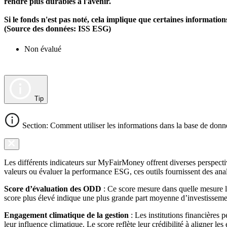
rendre plus durables à l'avenir.
Si le fonds n'est pas noté, cela implique que certaines informat
(Source des données: ISS ESG)
Non évalué
Tip
Section: Comment utiliser les informations dans la base de donn
Les différents indicateurs sur MyFairMoney offrent diverses perspectiv
valeurs ou évaluer la performance ESG, ces outils fournissent des anal
Score d’évaluation des ODD
: Ce score mesure dans quelle mesure l
score plus élevé indique une plus grande part moyenne d’investissemen
Engagement climatique de la gestion
: Les institutions financières 
leur influence climatique. Le score reflète leur crédibilité à aligner le