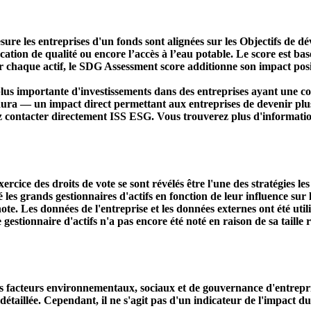
ure les entreprises d'un fonds sont alignées sur les Objectifs de 
ducation de qualité ou encore l’accès à l’eau potable. Le score est
r chaque actif, le SDG Assessment score additionne son impact positi
s importante d'investissements dans des entreprises ayant une co
aura — un impact direct permettant aux entreprises de devenir plu
ez contacter directement ISS ESG. Vous trouverez plus d'informatio
ercice des droits de vote se sont révélés être l'une des stratégies le
s grands gestionnaires d'actifs en fonction de leur influence sur le
ote. Les données de l'entreprise et les données externes ont été util
le gestionnaire d'actifs n'a pas encore été noté en raison de sa taille 
acteurs environnementaux, sociaux et de gouvernance d'entreprise. 
étaillée. Cependant, il ne s'agit pas d'un indicateur de l'impact d