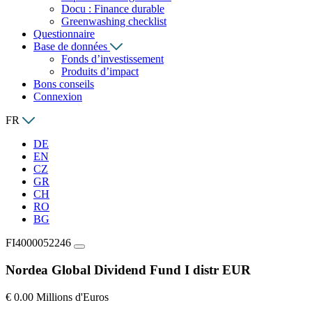
Docu : Finance durable
Greenwashing checklist
Questionnaire
Base de données
Fonds d’investissement
Produits d’impact
Bons conseils
Connexion
FR
DE
EN
CZ
GR
CH
RO
BG
FI4000052246
Nordea Global Dividend Fund I distr EUR
€ 0.00 Millions d'Euros