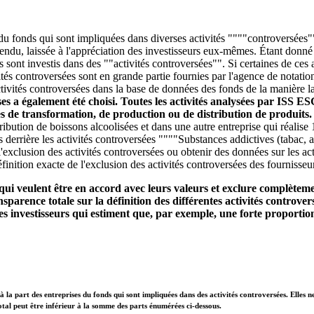
 du fonds qui sont impliquées dans diverses activités """"controversées""
entendu, laissée à l'appréciation des investisseurs eux-mêmes. Étant donn
ds sont investis dans des ""activités controversées"". Si certaines de ce
és controversées sont en grande partie fournies par l'agence de notatio
tivités controversées dans la base de données des fonds de la manière la 
ises a également été choisi. Toutes les activités analysées par ISS E
ces de transformation, de production ou de distribution de produits
stribution de boissons alcoolisées et dans une autre entreprise qui réali
s derrière les activités controversées """"Substances addictives (tabac, 
'exclusion des activités controversées ou obtenir des données sur les act
finition exacte de l'exclusion des activités controversées des fournisseu
qui veulent être en accord avec leurs valeurs et exclure complètemen
parence totale sur la définition des différentes activités controvers
s investisseurs qui estiment que, par exemple, une forte proportion
à la part des entreprises du fonds qui sont impliquées dans des activités controversées. Elles n
otal peut être inférieur à la somme des parts énumérées ci-dessous.