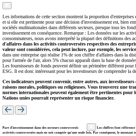
Les informations de cette section montrent la proportion d'entreprises
et si elle est pertinente pour une décision d'investissement est, bien 
sociétés multinationales dans différents secteurs, presque tous les fon
investissement en conséquence. Remarque : Les données sur les activit
consommateurs, nous avons interprété la plupart des définitions des ac
d'affaires dans les activités controversées respectives des entrepr
valeur sont considérées, cela peut inclure, par exemple, les servi
dans une entreprise qui réalise 1% de son chiffre d'affaires dans la di
pour l'armée de l'air, alors 5% chacun apparaît dans la base de donnée
Les fournisseurs de fonds peuvent définir un périmètre différent pour l
ESG. Il est donc intéressant pour les investisseurs de comprendre la dé
Ces indicateurs peuvent convenir, entre autres, aux investisseurs 
raisons morales, politiques ou religieuses. Vous trouverez une trans
normes internationales peuvent également être pertinentes pour le
Nations unies pourrait représenter un risque financier.
Part d'investissement dans des secteurs controversés
Les chiffres font référence 
activités controversées mais ne soit comptée qu'une seule fois. Par conséquent, le montant t