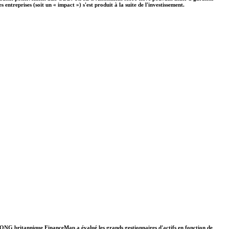
ntreprises (soit un « impact ») s'est produit à la suite de l'investissement.
. L'ONG britannique FinanceMap a évalué les grands gestionnaires d'actifs en fonction de