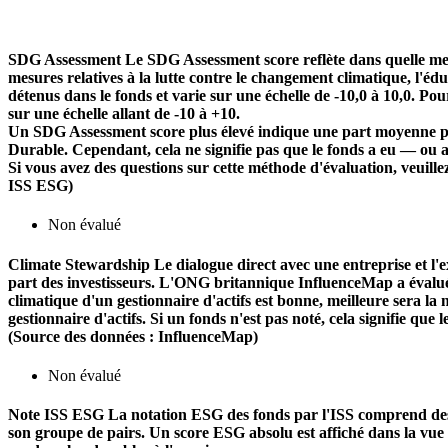
SDG Assessment
Le SDG Assessment score reflète dans quelle mes
mesures relatives à la lutte contre le changement climatique, l'é
détenus dans le fonds et varie sur une échelle de -10,0 à 10,0. Pou
sur une échelle allant de -10 à +10.
Un SDG Assessment score plus élevé indique une part moyenne plu
Durable. Cependant, cela ne signifie pas que le fonds a eu — ou 
Si vous avez des questions sur cette méthode d'évaluation, veuill
ISS ESG)
Non évalué
Climate Stewardship
Le dialogue direct avec une entreprise et l'ex
part des investisseurs. L'ONG britannique InfluenceMap a évalué le
climatique d'un gestionnaire d'actifs est bonne, meilleure sera la n
gestionnaire d'actifs. Si un fonds n'est pas noté, cela signifie que 
(Source des données : InfluenceMap)
Non évalué
Note ISS ESG
La notation ESG des fonds par l'ISS comprend des f
son groupe de pairs. Un score ESG absolu est affiché dans la vue d