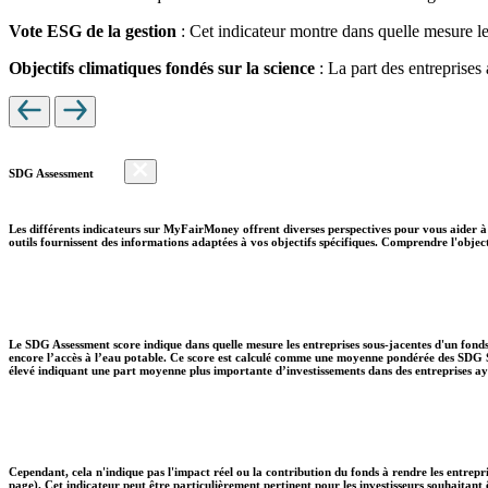
Vote ESG de la gestion
: Cet indicateur montre dans quelle mesure le
Objectifs climatiques fondés sur la science
: La part des entreprises
SDG Assessment
Les différents indicateurs sur MyFairMoney offrent diverses perspectives pour vous aider à 
outils fournissent des informations adaptées à vos objectifs spécifiques. Comprendre l'object
Le SDG Assessment score indique dans quelle mesure les entreprises sous-jacentes d'un fonds
encore l’accès à l’eau potable. Ce score est calculé comme une moyenne pondérée des SDG So
élevé indiquant une part moyenne plus importante d’investissements dans des entreprises aya
Cependant, cela n'indique pas l'impact réel ou la contribution du fonds à rendre les entrepr
page). Cet indicateur peut être particulièrement pertinent pour les investisseurs souhaita