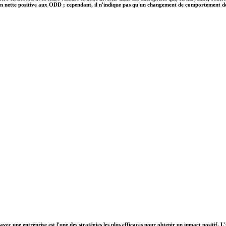
on nette positive aux ODD ; cependant, il n'indique pas qu'un changement de comportement des e
vec une entreprise est l'une des stratégies les plus efficaces pour obtenir un impact positif