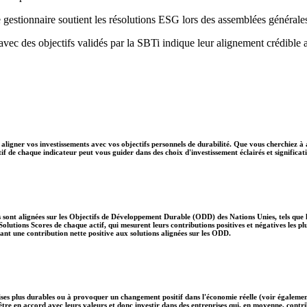
 gestionnaire soutient les résolutions ESG lors des assemblées générale
 avec des objectifs validés par la SBTi indique leur alignement crédible 
aligner vos investissements avec vos objectifs personnels de durabilité. Que vous cherchiez à 
if de chaque indicateur peut vous guider dans des choix d'investissement éclairés et significati
 sont alignées sur les Objectifs de Développement Durable (ODD) des Nations Unies, tels que le
lutions Scores de chaque actif, qui mesurent leurs contributions positives et négatives les 
nt une contribution nette positive aux solutions alignées sur les ODD.
ises plus durables ou à provoquer un changement positif dans l'économie réelle (voir également
nt être en accord avec leurs valeurs et donc investir dans des entreprises qui, en moyenne, c