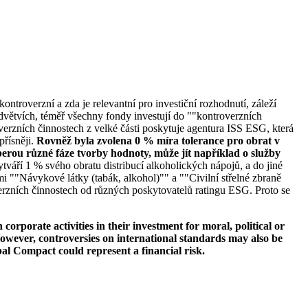
ontroverzní a zda je relevantní pro investiční rozhodnutí, záleží
větvích, téměř všechny fondy investují do ""kontroverzních
verzních činnostech z velké části poskytuje agentura ISS ESG, která
přísněji.
Rovněž byla zvolena 0 % míra tolerance pro obrat v
erou různé fáze tvorby hodnoty, může jít například o služby
tváří 1 % svého obratu distribucí alkoholických nápojů, a do jiné
i ""Návykové látky (tabák, alkohol)"" a ""Civilní střelné zbraně
erzních činnostech od různých poskytovatelů ratingu ESG. Proto se
orporate activities in their investment for moral, political or
s. However, controversies on international standards may also be
bal Compact could represent a financial risk.