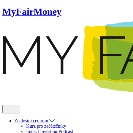
MyFairMoney
Znalostní centrum
Kurz pro začátečníky
Impact Investing Podcast