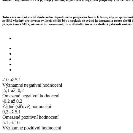
Toto však není ukazatel skutečného dopadu nebo příspěvku fondu k tomu, aby se společnosti
zvláště vhodný pro investory, kteří chtějí být v souladu se svými hodnotami a proto chtějí 
příspěvkem k SDG; nicméně to neznamená, že v důsledku investice došlo k jakékoli změně c
-10 až 5.1
Významné negativní hodnocení
-5,1 až -0,2
Omezené negativní hodnocení
-0,2 až 0,2
Žádné (síťové) hodnocení
0,2 až 5,1
Omezené pozitivní hodnocení
5.1 až 10
Významné pozitivní hodnocení