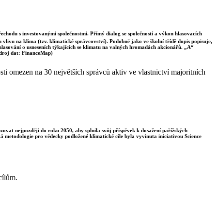
řechodu s investovanými společnostmi. Přímý dialog se společností a výkon hlasovacích
vlivu na klima (tzv. klimatické správcovství). Podobně jako ve školní třídě dopis popisuje,
 hlasování o usneseních týkajících se klimatu na valných hromadách akcionářů. „A“
Zdroj dat: FinanceMap)
i omezen na 30 největších správců aktiv ve vlastnictví majoritních
enzovat nejpozději do roku 2050, aby splnila svůj příspěvek k dosažení pařížských
á metodologie pro vědecky podložené klimatické cíle byla vyvinuta iniciativou Science
cílům.