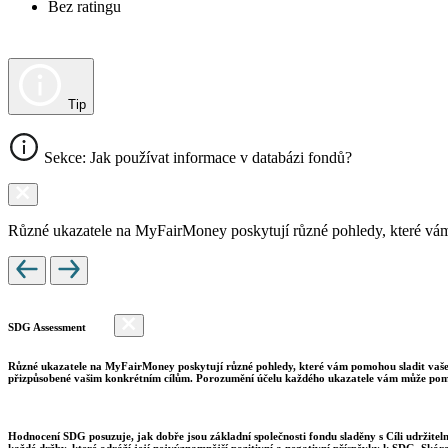
Bez ratingu
Tip
Sekce: Jak používat informace v databázi fondů?
Různé ukazatele na MyFairMoney poskytují různé pohledy, které vám pom
SDG Assessment
Různé ukazatele na MyFairMoney poskytují různé pohledy, které vám pomohou sladit vaše inv
přizpůsobené vašim konkrétním cílům. Porozumění účelu každého ukazatele vám může pomo
Hodnocení SDG posuzuje, jak dobře jsou základní společnosti fondu sladěny s Cíli udržite
každé držby, které odráží její nejvýznamnější pozitivní a negativní příspěvky k SDG. Skór