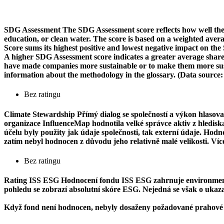
SDG Assessment
The SDG Assessment score reflects how well the
education, or clean water. The score is based on a weighted aver
Score sums its highest positive and lowest negative impact on th
A higher SDG Assessment score indicates a greater average share o
have made companies more sustainable or to make them more susta
information about the methodology in the glossary. (Data source
Bez ratingu
Climate Stewardship
Přímý dialog se společností a výkon hlasova
organizace InfluenceMap hodnotila velké správce aktiv z hlediska j
účelu byly použity jak údaje společnosti, tak externí údaje. Ho
zatím nebyl hodnocen z důvodu jeho relativně malé velikosti. Ví
Bez ratingu
Rating ISS ESG
Hodnocení fondu ISS ESG zahrnuje environmentál
pohledu se zobrazí absolutní skóre ESG. Nejedná se však o ukazate
Když fond není hodnocen, nebyly dosaženy požadované prahové 