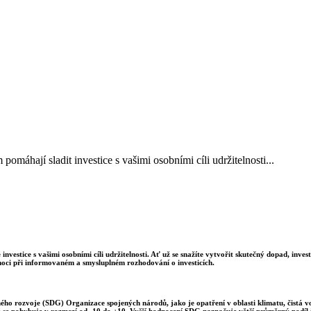
áhají sladit investice s vašimi osobními cíli udržitelnosti...
estice s vašimi osobními cíli udržitelnosti. Ať už se snažíte vytvořit skutečný dopad, inve
ci při informovaném a smysluplném rozhodování o investicích.
lného rozvoje (SDG) Organizace spojených národů, jako je opatření v oblasti klimatu, čistá 
e se pohybuje v rozmezí od -10 do +10. Vyšší hodnocení SDG naznačuje větší průměrný podíl i