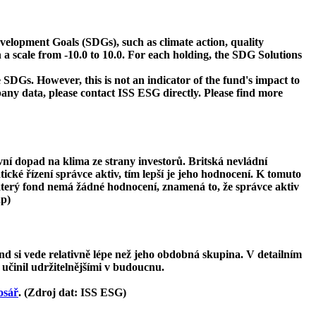
velopment Goals (SDGs), such as climate action, quality
 a scale from -10.0 to 10.0. For each holding, the SDG Solutions
 SDGs. However, this is not an indicator of the fund's impact to
ny data, please contact ISS ESG directly. Please find more
ivní dopad na klima ze strany investorů. Britská nevládní
tické řízení správce aktiv, tím lepší je jeho hodnocení. K tomuto
ěkterý fond nemá žádné hodnocení, znamená to, že správce aktiv
ap)
d si vede relativně lépe než jeho obdobná skupina. V detailním
 učinil udržitelnějšími v budoucnu.
osář
. (Zdroj dat: ISS ESG)