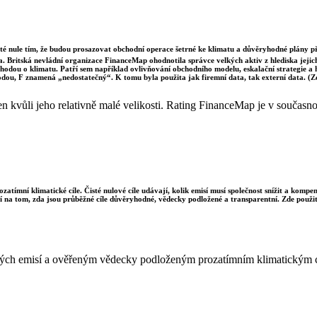
sté nule tím, že budou prosazovat obchodní operace šetrné ke klimatu a důvěryhodné plány p
a. Britská nevládní organizace FinanceMap ohodnotila správce velkých aktiv z hlediska jejich 
dohodou o klimatu. Patří sem například ovlivňování obchodního modelu, eskalační strategie a
odou, F znamená „nedostatečný“. K tomu byla použita jak firemní data, tak externí data. (
kvůli jeho relativně malé velikosti. Rating FinanceMap je v současnost
ozatímní klimatické cíle. Čisté nulové cíle udávají, kolik emisí musí společnost snížit a komp
sí na tom, zda jsou průběžné cíle důvěryhodné, vědecky podložené a transparentní. Zde použit
istých emisí a ověřeným vědecky podloženým prozatímním klimatickým 