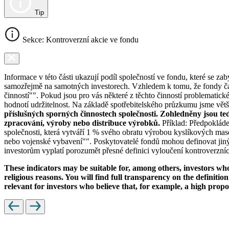
Tip
Sekce: Kontroverzní akcie ve fondu
Informace v této části ukazují podíl společností ve fondu, které se za
samozřejmě na samotných investorech. Vzhledem k tomu, že fondy čas
činností"". Pokud jsou pro vás některé z těchto činností problematic
hodnotí udržitelnost. Na základě spotřebitelského průzkumu jsme většin
příslušných sporných činnostech společnosti. Zohledněny jsou te
zpracování, výroby nebo distribuce výrobků.
Příklad: Předpokláde
společnosti, která vytváří 1 % svého obratu výrobou kyslíkových mase
nebo vojenské vybavení"". Poskytovatelé fondů mohou definovat jiný 
investorům vyplatí porozumět přesné definici vyloučení kontroverzních
These indicators may be suitable for, among others, investors who 
religious reasons. You will find full transparency on the definition
relevant for investors who believe that, for example, a high prop