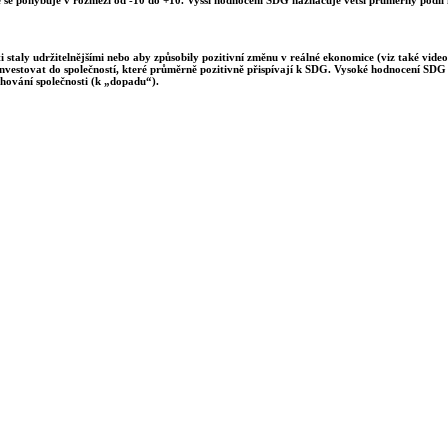
 staly udržitelnějšími nebo aby způsobily pozitivní změnu v reálné ekonomice (viz také video
investovat do společností, které průměrně pozitivně přispívají k SDG. Vysoké hodnocení SDG m
hování společnosti (k „dopadu“).