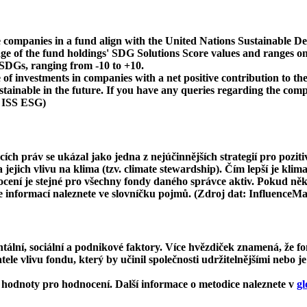
 companies in a fund align with the United Nations Sustainable De
age of the fund holdings' SDG Solutions Score values and ranges on
e SDGs, ranging from -10 to +10.
f investments in companies with a net positive contribution to the
inable in the future. If you have any queries regarding the compa
: ISS ESG)
cích práv se ukázal jako jedna z nejúčinnějších strategií pro pozit
ejich vlivu na klima (tzv. climate stewardship). Čím lepší je klima
dnocení je stejné pro všechny fondy daného správce aktiv. Pokud n
ce informací naleznete ve slovníčku pojmů. (Zdroj dat: InfluenceM
ní, sociální a podnikové faktory. Více hvězdiček znamená, že fon
le vlivu fondu, který by učinil společnosti udržitelnějšími nebo je
hodnoty pro hodnocení. Další informace o metodice naleznete v
gl