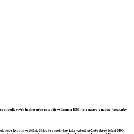
stovat podle svých hodnot nebo posoudit výkonnost ESG, tato nástroje nabízejí poznatky
voda nebo kvalitní vzdělání. Skóre je vypočítáno jako vážený průměr skóre řešení SDG
nvestic do společností s čistě pozitivním příspěvkem k řešením sladěným s SDG.