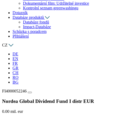
Dokumentární film: Udržitelné investice
Kontrolní seznam greenwashingu
Dotazník
Databáze produktů
Databáze fondů
Impact-Databáze
Schůzka s poradcem
Přihlášení
CZ
DE
EN
FR
GR
CH
RO
BG
FI4000052246
Nordea Global Dividend Fund I distr EUR
0.00 mil. eur