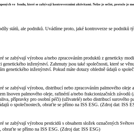
upených ve fondu, které se zabývají kontroverzními aktivitami. Nelze je sečíst, protože je mož
díly států, ale podniků. Uvádíme proto, jaké kontroverze se podniků týk
ré se zabývají výrobou a/nebo zpracováním produktů z geneticky modif
i genetického inženýrství. Zahrnuty jsou také společnosti, které se vě
itím genetického inženýrství. Pokud máte dotazy ohledně údajů o spole
ré se zabývají výrobou, distribucí nebo zpracováním palmového oleje a
zem lisoven palmového oleje, rafinérií a/nebo frakcionizačních závodů
liva, přípravky pro osobní péči) (uživatelé) nebo distribucí surového
 údajů o společnostech, obraťte se přímo na ISS ESG. (Zdroj dat: ISS 
teré se zabývají výrobou pesticidů s obsahem složek označených Svět
, obraťte se přímo na ISS ESG. (Zdroj dat: ISS ESG)