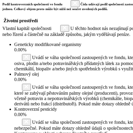
Podíl kontroverzních společností ve fondu
Čísla udávají podíl společností zasto
jednou. Celkový objem proto může být nižší než součet uvedených podílů.
Životní prostředí
Vlastní kapitál společnosti
U těchto hodnot nás nezajímají po
nebo řízení a částečně na základě způsobu, jakým vydělávají peníze.
Geneticky modifikované organismy
0.00%
Uvádí se váha společností zastoupených ve fondu, kte
osiva, plodin a/nebo potravinářských přídatných látek za pomoc
chemikálií, biopaliv a/nebo jiných spotřebních výrobků s využ
Palmový olej
0.00%
Uvádí se váha společností zastoupených ve fondu, kte
které se zabývají pěstováním palmy olejné (producenti), provo
včetně potravin a nepotravinářských výrobků (chemikálie, biopa
derivátů nebo frakcí (distributoři). Pokud máte dotazy ohledně
Kontroverzní pesticidy
0.00%
Uvádí se váha společností zastoupených ve fondu, k
nebezpečné. Pokud máte dotazy ohledně údajů o společnostech