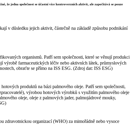
né, že jedna společnost se účastní více kontroverzních aktivit, ale započítává se pouze
ají v důsledku jejich aktivit, částečně na základě způsobu podnikání
ikovaných organismů. Patří sem společnosti, které se věnují produkci
nují výrobě farmaceutických léčiv nebo aktivních látek, průmyslových
čnostech, obraťte se přímo na ISS ESG. (Zdroj dat: ISS ESG)
 hotových produktů na bázi palmového oleje. Patří sem společnosti,
 (zpracovatelé), výrobou hotových výrobků s využitím palmového oleje
 palmového oleje, oleje z palmových jader, palmojádrové mouky,
ESG)
ovou zdravotnickou organizací (WHO) za mimořádně nebo vysoce