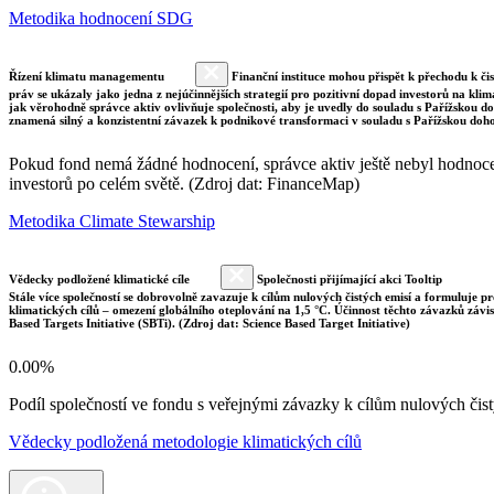
Metodika hodnocení SDG
Řízení klimatu managementu
Finanční instituce mohou přispět k přechodu k či
práv se ukázaly jako jedna z nejúčinnějších strategií pro pozitivní dopad investorů na klim
jak věrohodně správce aktiv ovlivňuje společnosti, aby je uvedly do souladu s Pařížskou 
znamená silný a konzistentní závazek k podnikové transformaci v souladu s Pařížskou doh
Pokud fond nemá žádné hodnocení, správce aktiv ještě nebyl hodnocen 
investorů po celém světě. (Zdroj dat: FinanceMap)
Metodika Climate Stewarship
Vědecky podložené klimatické cíle
Společnosti přijímající akci Tooltip
Stále více společností se dobrovolně zavazuje k cílům nulových čistých emisí a formuluje pr
klimatických cílů – omezení globálního oteplování na 1,5 °C. Účinnost těchto závazků závi
Based Targets Initiative (SBTi). (Zdroj dat: Science Based Target Initiative)
0.00%
Podíl společností ve fondu s veřejnými závazky k cílům nulových č
Vědecky podložená metodologie klimatických cílů