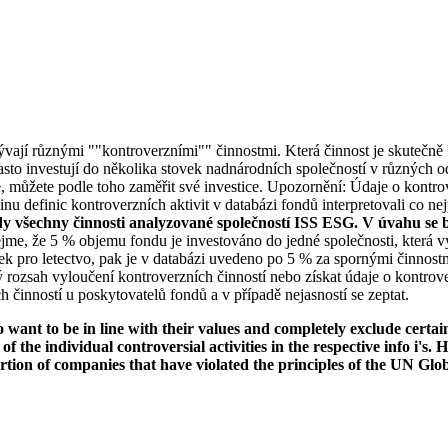
bývají různými ""kontroverzními"" činnostmi. Která činnost je skutečně k
to investují do několika stovek nadnárodních společností v různých od
ké, můžete podle toho zaměřit své investice. Upozornění: Údaje o kontro
u definic kontroverzních aktivit v databázi fondů interpretovali co nej
dy všechny činnosti analyzované společností ISS ESG. V úvahu se b
jme, že 5 % objemu fondu je investováno do jedné společnosti, která vy
k pro letectvo, pak je v databázi uvedeno po 5 % za spornými činnostm
rozsah vyloučení kontroverzních činností nebo získat údaje o kontrov
 činností u poskytovatelů fondů a v případě nejasností se zeptat.
want to be in line with their values and completely exclude certain c
 of the individual controversial activities in the respective info i'
ortion of companies that have violated the principles of the UN Glo