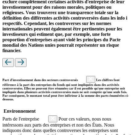
exclure complètement certaines activités d'entreprise de leur
investissement pour des raisons morales, politiques ou
religieuses. Vous trouverez une transparence totale sur la
définition des différentes activités controversées dans les info i
respectifs. Cependant, les controverses sur les normes
internationales peuvent également être pertinentes pour les
investisseurs qui estiment que, par exemple, une forte
proportion d'entreprises ayant violé les principes du Pacte
mondial des Nations unies pourrait représenter un risque
financier.
Part d'investissement dans des secteurs controversés
Les chiffres font
référence à la part des entreprises du fonds qui sont impliquées dans des activités
controversées. Elles ne peuvent être résumées car il est possible qu'une entreprise soit
impliquée dans plusieurs activités controversées mais ne soit comptée qu'une seule fois.
Par conséquent, le montant total peut être inférieur à la somme des parts énumérées ci-
dessous.
Environnement
Parts de l'entreprise
Pour ces valeurs, nous nous
intéressons aux parts des entreprises et non des États. Nous
indiquons donc dans quelles controverses les entreprises sont