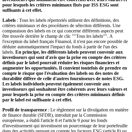
pour lesquels les critères minimaux fixés par ISS ESG sont
suffisants à cet effet.
Labels
: Tous les labels répertoriés utilisent des définitions, des
critères minimaux et des procédures de sélection différents. Une
comparaison des labels en ce qui concerne différents aspects peut
être trouvée derrière le champ de clic ""Tous les labels"". A
l'exception du label français Finansol, il n'est pas encore possible de
déduire automatiquement l'impact du fonds à partir de l'un des
labels.
En principe, les différents labels peuvent convenir aux
investisseurs qui sont d'avis que la prise en compte des critères
définis par le label pourrait réduire les risques financiers et
augmenter les opportunités. Il convient toutefois de prendre en
compte le risque que l'évaluation des labels ou des notes de
durabilité diffère de celle d'autres fournisseurs de notes ESG.
Les labels individuels peuvent également convenir aux
investisseurs qui souhaitent être cohérents avec leurs valeurs et
pour lesquels la prise en compte des critères minimaux définis
par le label est suffisante à cet effet.
Profil de transparence
: Le règlement sur la divulgation en matière
de finance durable (SFDR), introduit par la Commission
européenne, a établi l'article 8 et l'article 9 pour les fonds
d'investissement qui investissent un pourcentage de leur portefeuille
dans des activités prenant en compte les facteurs ESG (article 8) ou