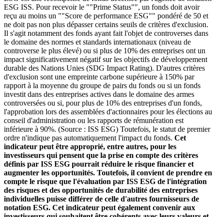
ESG ISS. Pour recevoir le ""Prime Status"", un fonds doit avoir
reçu au moins un ""Score de performance ESG"" pondéré de 50 et
ne doit pas non plus dépasser certains seuils de critères d'exclusion.
Il s'agit notamment des fonds ayant fait l'objet de controverses dans
le domaine des normes et standards internationaux (niveau de
controverse le plus élevé) ou si plus de 10% des entreprises ont un
impact significativement négatif sur les objectifs de développement
durable des Nations Unies (SDG Impact Rating). D'autres critères
d'exclusion sont une empreinte carbone supérieure à 150% par
rapport à la moyenne du groupe de pairs du fonds ou si un fonds
investit dans des entreprises actives dans le domaine des armes
controversées ou si, pour plus de 10% des entreprises d'un fonds,
l'approbation lors des assemblées d'actionnaires pour les élections au
conseil d'administration ou les rapports de rémunération est
inférieure à 90%. (Source : ISS ESG) Toutefois, le statut de premier
ordre n'indique pas automatiquement l'impact du fonds.
Cet
indicateur peut être approprié, entre autres, pour les
investisseurs qui pensent que la prise en compte des critères
définis par ISS ESG pourrait réduire le risque financier et
augmenter les opportunités. Toutefois, il convient de prendre en
compte le risque que l'évaluation par ISS ESG de l'intégration
des risques et des opportunités de durabilité des entreprises
individuelles puisse différer de celle d'autres fournisseurs de
notation ESG. Cet indicateur peut également convenir aux
investisseurs qui souhaitent être cohérents avec leurs valeurs et