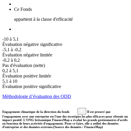
Ce Fonds
appartient à la classe d'efficacité
-10 à 5,1
Évaluation négative significative
-5,1 à -0,2
Évaluation négative limitée
-0,2 à 0,2
Pas d'évaluation (nette)
0,2 à 5,1
Évaluation positive limitée
5,1 à 10
Évaluation positive significative
Méthodologie d’évaluation des ODD
Engagement climatique de la direction du fonds
Il est prouvé que
l'engagement avec une entreprise est l'une des stratégies les plus efficaces pour obtenir un
impact positif. L'ONG britannique FinanceMap a évalué les grands gestionnaires d'actifs
en fonction de leurs activités d'engagement. Pour ce faire, elle a utilisé des données
d'entreprise et des données externes.(Source des données : FinanceMap)