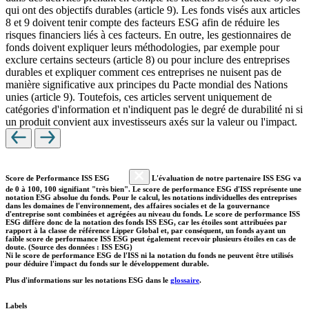
qui ont des objectifs durables (article 9). Les fonds visés aux articles
8 et 9 doivent tenir compte des facteurs ESG afin de réduire les
risques financiers liés à ces facteurs. En outre, les gestionnaires de
fonds doivent expliquer leurs méthodologies, par exemple pour
exclure certains secteurs (article 8) ou pour inclure des entreprises
durables et expliquer comment ces entreprises ne nuisent pas de
manière significative aux principes du Pacte mondial des Nations
unies (article 9). Toutefois, ces articles servent uniquement de
catégories d'information et n'indiquent pas le degré de durabilité ni si
un produit convient aux investisseurs axés sur la valeur ou l'impact.
Score de Performance ISS ESG
L'évaluation de notre partenaire ISS ESG va
de 0 à 100, 100 signifiant "très bien". Le score de performance ESG d'ISS représente une
notation ESG absolue du fonds. Pour le calcul, les notations individuelles des entreprises
dans les domaines de l'environnement, des affaires sociales et de la gouvernance
d'entreprise sont combinées et agrégées au niveau du fonds. Le score de performance ISS
ESG diffère donc de la notation des fonds ISS ESG, car les étoiles sont attribuées par
rapport à la classe de référence Lipper Global et, par conséquent, un fonds ayant un
faible score de performance ISS ESG peut également recevoir plusieurs étoiles en cas de
doute. (Source des données : ISS ESG)
Ni le score de performance ESG de l'ISS ni la notation du fonds ne peuvent être utilisés
pour déduire l'impact du fonds sur le développement durable.
Plus d'informations sur les notations ESG dans le
glossaire
.
Labels