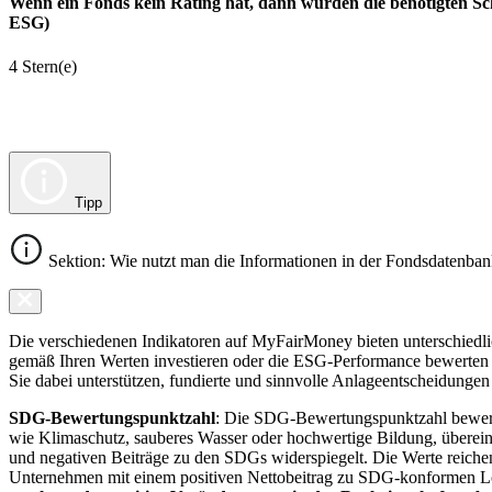
Wenn ein Fonds kein Rating hat, dann wurden die benötigten Sc
ESG)
4 Stern(e)
Tipp
Sektion: Wie nutzt man die Informationen in der Fondsdatenba
Die verschiedenen Indikatoren auf MyFairMoney bieten unterschiedlich
gemäß Ihren Werten investieren oder die ESG-Performance bewerten mö
Sie dabei unterstützen, fundierte und sinnvolle Anlageentscheidungen 
SDG-Bewertungspunktzahl
: Die SDG-Bewertungspunktzahl bewerte
wie Klimaschutz, sauberes Wasser oder hochwertige Bildung, übereins
und negativen Beiträge zu den SDGs widerspiegelt. Die Werte reiche
Unternehmen mit einem positiven Nettobeitrag zu SDG-konformen 