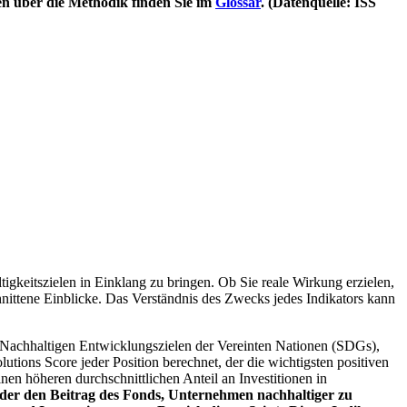
en über die Methodik finden Sie im
Glossar
. (Datenquelle: ISS
igkeitszielen in Einklang zu bringen. Ob Sie reale Wirkung erzielen,
nittene Einblicke. Das Verständnis des Zwecks jedes Indikators kann
Nachhaltigen Entwicklungszielen der Vereinten Nationen (SDGs),
ions Score jeder Position berechnet, der die wichtigsten positiven
n höheren durchschnittlichen Anteil an Investitionen in
 oder den Beitrag des Fonds, Unternehmen nachhaltiger zu