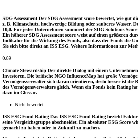
SDG Assessment
Der SDG Assessment score bewertet, wie gut di
z. B. Klimaschutz, hochwertige Bildung oder sauberes Wasser. D
10,0. Für jedes Unternehmen summiert der SDG Solutions Score de
Ein höherer SDG Assessment score weist auf einen größeren durch
Indikator für die Wirkung des Fonds, also dass der Fonds die
Sie sich bitte direkt an ISS ESG. Weitere Informationen zur Met
0.89
Climate Stewardship
Der direkte Dialog mit einem Unternehmen 
Investoren. Die britische NGO InfluenceMap hat große Vermögen
Vermögensverwalter sich daran orientieren, desto besser ist d
des Vermögensverwalters gleich. Wenn ein Fonds kein Rating ha
dazu im Glossar.
Nicht bewertet
ISS ESG Fund Rating
Das ISS ESG Fund Rating bezieht Faktore
seine Vergleichsgruppe abschneidet. Ein absoluter ESG Score wir
gemacht zu haben oder in Zukunft zu machen.