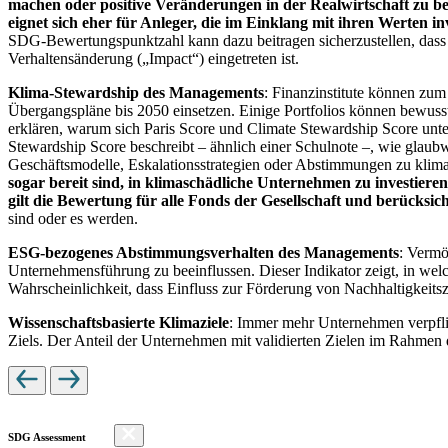
machen oder positive Veränderungen in der Realwirtschaft zu be
eignet sich eher für Anleger, die im Einklang mit ihren Werten i
SDG-Bewertungspunktzahl kann dazu beitragen sicherzustellen, dass dur
Verhaltensänderung („Impact“) eingetreten ist.
Klima-Stewardship des Managements
: Finanzinstitute können zum
Übergangspläne bis 2050 einsetzen. Einige Portfolios können bewusst
erklären, warum sich Paris Score und Climate Stewardship Score unt
Stewardship Score beschreibt – ähnlich einer Schulnote –, wie gla
Geschäftsmodelle, Eskalationsstrategien oder Abstimmungen zu kli
sogar bereit sind, in klimaschädliche Unternehmen zu investiere
gilt die Bewertung für alle Fonds der Gesellschaft und berücks
sind oder es werden.
ESG-bezogenes Abstimmungsverhalten des Managements
: Vermö
Unternehmensführung zu beeinflussen. Dieser Indikator zeigt, in we
Wahrscheinlichkeit, dass Einfluss zur Förderung von Nachhaltigkeitszi
Wissenschaftsbasierte Klimaziele
: Immer mehr Unternehmen verpfli
Ziels. Der Anteil der Unternehmen mit validierten Zielen im Rahmen 
SDG Assessment