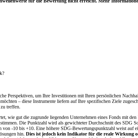
hwellenwerte für die Bewertung nicht erreicht. Mehr Information
nk?
e Perspektiven, um Ihre Investitionen mit Ihren persönlichen Nachhalt
chten – diese Instrumente liefern auf Ihre spezifischen Ziele zugesch
zu treffen.
t, wie gut die zugrunde liegenden Unternehmen eines Fonds mit den 
timmen. Die Punktzahl wird als gewichteter Durchschnitt des SDG Solut
n von -10 bis +10. Eine höhere SDG-Bewertungspunktzahl weist auf eine
Lösungen hin.
Dies ist jedoch kein Indikator für die reale Wirkung