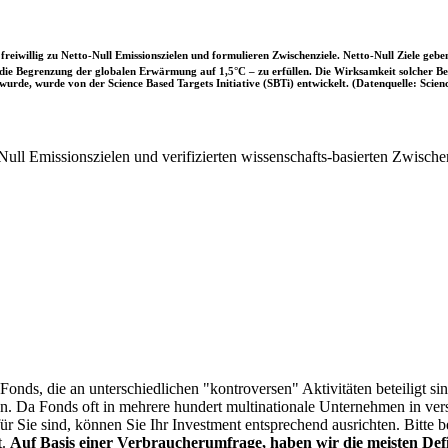
iwillig zu Netto-Null Emissionszielen und formulieren Zwischenziele. Netto-Null Ziele geben
ie Begrenzung der globalen Erwärmung auf 1,5°C – zu erfüllen. Die Wirksamkeit solcher Beke
wurde, wurde von der Science Based Targets Initiative (SBTi) entwickelt. (Datenquelle: Scienc
ull Emissionszielen und verifizierten wissenschafts-basierten Zwische
onds, die an unterschiedlichen "kontroversen" Aktivitäten beteiligt sind
sen. Da Fonds oft in mehrere hundert multinationale Unternehmen in ver
 für Sie sind, können Sie Ihr Investment entsprechend ausrichten. Bitt
t.
Auf Basis einer Verbraucherumfrage, haben wir die meisten Defin