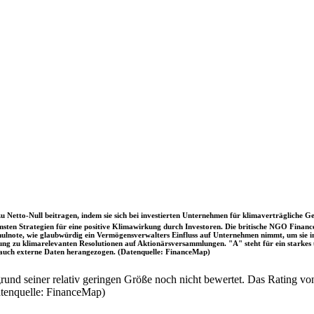
u Netto-Null beitragen, indem sie sich bei investierten Unternehmen für klimaverträgliche Ge
sten Strategien für eine positive Klimawirkung durch Investoren. Die britische NGO Fina
chulnote, wie glaubwürdig ein Vermögensverwalters Einfluss auf Unternehmen nimmt, um sie
immung zu klimarelevanten Resolutionen auf Aktionärsversammlungen. "A" steht für ein sta
uch externe Daten herangezogen. (Datenquelle: FinanceMap)
nd seiner relativ geringen Größe noch nicht bewertet. Das Rating von
atenquelle: FinanceMap)