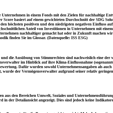
e Unternehmen in einem Fonds mit den Zielen für nachhaltige En
er Score basiert auf einem gewichteten Durchschnitt der SDG Solu
n höchsten positiven und den niedrigsten negativen Einfluss auf 
schnittlichen Anteil von Investitionen in Unternehmen mit einem n
 Unternehmen nachhaltiger gemacht hat oder in Zukunft machen 
hodik finden Sie im Glossar. (Datenquelle: ISS ESG)
und die Ausübung von Stimmrechten sind nachweislich eine der w
sverwalter im Hinblick auf ihre Klima-Einflussnahme (sogenanntes
ie Bewertung. Dafür wurden sowohl Unternehmensangaben als auch e
t, wurde der Vermögensverwalter aufgrund seiner relativ geringe
n aus den Bereichen Umwelt, Soziales und Unternehmensführung mi
d in der Detailansicht angezeigt. Dies sind jedoch keine Indikat