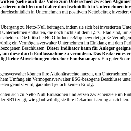
wirken (siehe auch das Video zum Unterschied zwischen Alignment
nvestieren möchten und daher durchschnittlich in Unternehmen inve
chschnittlich in Unternehmen mit positivem Nettobeitrag investiert wird
 Übergang zu Netto-Null beitragen, indem sie sich bei investierten Unt
 Unternehmen enthalten, die noch nicht auf dem 1,5°C-Pfad sind, um s
erscheiden. Die britische NGO InfluenceMap bewertet große Vermögensv
ubwürdig ein Vermögensverwalter Unternehmen im Einklang mit dem Pari
mabezogenen Beschlüssen.
Dieser Indikator kann für Anleger geeignet
n, um diese durch Einflussnahme zu verändern. Das Risiko eines er
ichtigt keine Abweichungen einzelner Fondsmanager.
Ein guter Score 
gensverwalter können ihre Aktionärsrechte nutzen, um Unternehmen
lchem Umfang ein Vermögensverwalter ESG-bezogene Beschlüsse unterstü
elen genutzt wird, garantiert jedoch keinen Erfolg.
chten sich zu Netto-Null-Emissionen und setzen Zwischenziele im Eink
der SBTi zeigt, wie glaubwürdig sie ihre Dekarbonisierung ausrichten.