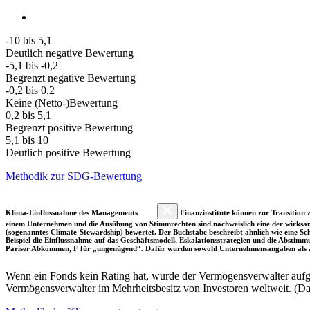
-10 bis 5,1
Deutlich negative Bewertung
-5,1 bis -0,2
Begrenzt negative Bewertung
-0,2 bis 0,2
Keine (Netto-)Bewertung
0,2 bis 5,1
Begrenzt positive Bewertung
5,1 bis 10
Deutlich positive Bewertung
Methodik zur SDG-Bewertung
Klima-Einflussnahme des Managements
Finanzinstitute können zur Transition z
einem Unternehmen und die Ausübung von Stimmrechten sind nachweislich eine der wirksam
(sogenanntes Climate-Stewardship) bewertet. Der Buchstabe beschreibt ähnlich wie eine S
Beispiel die Einflussnahme auf das Geschäftsmodell, Eskalationsstrategien und die Abst
Pariser Abkommen, F für „ungenügend“. Dafür wurden sowohl Unternehmensangaben als a
Wenn ein Fonds kein Rating hat, wurde der Vermögensverwalter aufgru
Vermögensverwalter im Mehrheitsbesitz von Investoren weltweit. (D