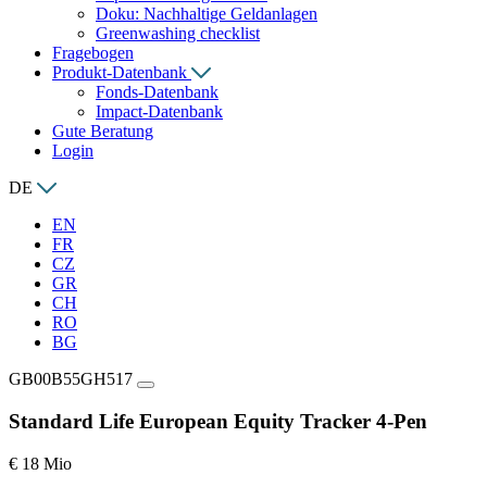
Doku: Nachhaltige Geldanlagen
Greenwashing checklist
Fragebogen
Produkt-Datenbank
Fonds-Datenbank
Impact-Datenbank
Gute Beratung
Login
DE
EN
FR
CZ
GR
CH
RO
BG
GB00B55GH517
Standard Life European Equity Tracker 4-Pen
€ 18 Mio