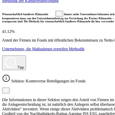
Methodik der Klimaverantwortung
Wissenschaftlich fundierte Klimaziele
Immer mehr Unternehmen bekennen sich fre
kompensieren muss, um den Unternehmensbeitrag zur Erreichung der Pariser Klimaziele – d
transparent sind. Die Methode für wissenschaftlich fundierte Klimaziele die hier verwendet 
41.12%
Anteil der Firmen im Fonds mit öffentlichen Bekenntnissen zu Netto-N
Unternehmen, die Maßnahmen ergreifen Methodik
Tipp
Sektion: Kontroverse Beteiligungen im Fonds
Die Informationen in dieser Sektion zeigen den Anteil von Firmen im F
die Anlageentscheidung ist, ist natürlich den Anlegern selbst überlas
Aktivitäten" investiert. Wenn einige dieser Aktivitäten problematisch
Großteil von der Nachhaltigkeits-Rating-Agentur ISS ESG zugeliefer