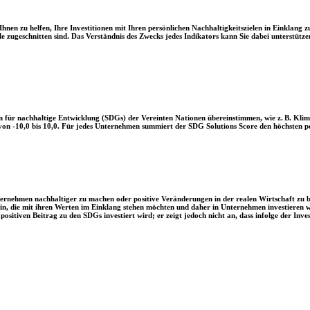
en zu helfen, Ihre Investitionen mit Ihren persönlichen Nachhaltigkeitszielen in Einklang zu
le zugeschnitten sind. Das Verständnis des Zwecks jedes Indikators kann Sie dabei unterstützen
 für nachhaltige Entwicklung (SDGs) der Vereinten Nationen übereinstimmen, wie z. B. Klim
n -10,0 bis 10,0. Für jedes Unternehmen summiert der SDG Solutions Score den höchsten posi
Unternehmen nachhaltiger zu machen oder positive Veränderungen in der realen Wirtschaft zu
 sein, die mit ihren Werten im Einklang stehen möchten und daher in Unternehmen investieren
positiven Beitrag zu den SDGs investiert wird; er zeigt jedoch nicht an, dass infolge der In