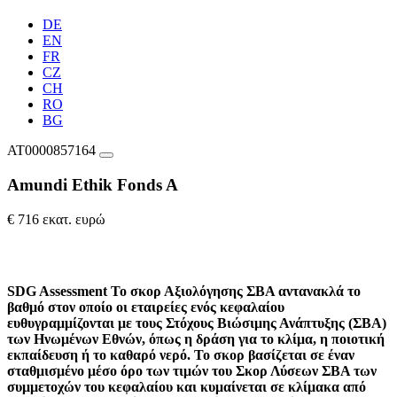
DE
EN
FR
CZ
CH
RO
BG
AT0000857164
Amundi Ethik Fonds A
€ 716 εκατ. ευρώ
SDG Assessment
Το σκορ Αξιολόγησης ΣΒΑ αντανακλά το
βαθμό στον οποίο οι εταιρείες ενός κεφαλαίου
ευθυγραμμίζονται με τους Στόχους Βιώσιμης Ανάπτυξης (ΣΒΑ)
των Ηνωμένων Εθνών, όπως η δράση για το κλίμα, η ποιοτική
εκπαίδευση ή το καθαρό νερό. Το σκορ βασίζεται σε έναν
σταθμισμένο μέσο όρο των τιμών του Σκορ Λύσεων ΣΒΑ των
συμμετοχών του κεφαλαίου και κυμαίνεται σε κλίμακα από