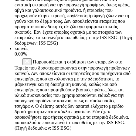
εντατική εκτροφή για την παραγωγή τροφίμων, όπως κρέας,
αβγά και γαλακτοκομικά προϊόντα, ή εταιρείες που
προχωρούν στην εκτροφή, παγίδευση ή σφαγή ζώων για τη
γούνα και το δέρμα τους. Δεν αποκλείονται εταιρείες που
πραγματοποιούν δοκιμές σε ζώα για φαρμακευτικούς
σκοπούς. Εάν έχετε απορίες σχετικά με τα στοιχεία των
εταιρειών, επικοινωνήστε απευθείας με την ISS ESG. (Πηγή
δεδομένων: ISS ESG)
καπνός
0.00%
Παρουσιάζεται η στάθμιση των εταιρειών στο
Ταμείο που δραστηριοποιούνται στην παραγωγή προϊόντων
καπνού. Δεν αποκλείονται οι υπηρεσίες που παρέχονται από
επιχειρήσεις που ασχολούνται με την αδειοδότηση, το
μάρκετινγκ και τη διαφήμιση καπνού, καθώς και από
επιχειρήσεις που προμηθεύουν βασικές πρώτες ύλες και
υλικά συσκευασίας που χρησιμοποιούνται ειδικά για την
παραγωγή προϊόντων καπνού, όπως οι συσκευασίες
τσιγάρων. Ο δείκτης αυτός δεν απαιτεί ελάχιστο μερίδιο
δραστηριοτήτων στον κύκλο εργασιών. Εάν έχετε
οποιεσδήποτε ερωτήσεις σχετικά με τα εταιρικά δεδομένα,
παρακαλούμε επικοινωνήστε απευθείας με την ISS ESG.
(Πηγή δεδομένων: ISS ESG)