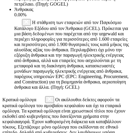
πετρέλαιο. (Πηγή: GOGEL)
Άνθρακας
0.00%
Η στάθμιση των εταιρειών από τον Παγκόσμιο
Κατάλογο Εξόδου από τον Άνθρακα (GCEL). Πρόκειται για
μια βάση δεδομένων που παρέχεται από την urgewald και
περιέχει πληροφορίες για περισσότερες από 1.600 εταιρείες
και περισσότερες από 1.900 θυγατρικές τους κατά μήκος της
αλυσίδας αξίας του άνθρακα. Περιλαμβάνει όχι μόνο την
εξόρυξη άνθρακα και την παραγωγή ηλεκτρικής ενέργειας
από άνθρακα, αλλά και εταιρείες που ασχολούνται με τη
μεταφορά και τη διακίνηση άνθρακα, κατασκευαστές
μονάδων παραγωγής ηλεκτρικής ενέργειας από άνθρακα,
παρόχους υπηρεσιών EPC (EPC: Engineering, Procurement,
and Construction) για τη βιομηχανία άνθρακα, αεριοποίηση
άνθρακα και άλλα. (Πηγή: GCEL)
Κρατικά ομόλογα
Οι ακόλουθοι δείκτες αφορούν τα
κρατικά ομόλογα του αμοιβαίου κεφαλαίου και όχι τα εταιρικά
ομόλογα. Τα κρατικά ομόλογα είναι χρεωστικοί τίτλοι που έχουν
εκδοθεί από κυβερνήσεις που δανείζονται χρήματα στην
κεφαλαιαγορά. Έχουν καθορισμένη διάρκεια και καταβάλλουν
τόκους. Εξετάζουμε μόνο ομόλογα που εκδίδονται σε εθνικό
επίπεδο, δηλαδή από κυβερνήσεις. Δεν λαμβάνουμε υπόψη