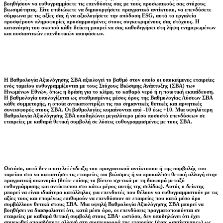
βοηθήσουν να ευθυγραμμίσετε τις επενδύσεις σας με τους προσωπικούς σας στόχους
βιωσιμότητας. Είτε επιδιώκετε να δημιουργήσετε πραγματικό αντίκτυπο, να επενδύσετε
σύμφωνα με τις αξίες σας ή να αξιολογήσετε την απόδοση ESG, αυτά τα εργαλεία
προσφέρουν πληροφορίες προσαρμοσμένες στους συγκεκριμένους σας στόχους. Η
κατανόηση του σκοπού κάθε δείκτη μπορεί να σας καθοδηγήσει στη λήψη ενημερωμένων
και ουσιαστικών επενδυτικών αποφάσεων.
Η Βαθμολογία Αξιολόγησης ΣΒΑ αξιολογεί το βαθμό στον οποίο οι υποκείμενες εταιρείες
ενός ταμείου ευθυγραμμίζονται με τους Στόχους Βιώσιμης Ανάπτυξης (ΣΒΑ) των
Ηνωμένων Εθνών, όπως η δράση για το κλίμα, το καθαρό νερό ή η ποιοτική εκπαίδευση.
Η βαθμολογία υπολογίζεται ως σταθμισμένος μέσος όρος της Βαθμολογίας Λύσεων ΣΒΑ
κάθε συμμετοχής, η οποία αντικατοπτρίζει τις πιο σημαντικές θετικές και αρνητικές
συνεισφορές στους ΣΒΑ. Οι βαθμολογίες κυμαίνονται από -10 έως +10. Μια υψηλότερη
Βαθμολογία Αξιολόγησης ΣΒΑ υποδηλώνει μεγαλύτερο μέσο ποσοστό επενδύσεων σε
εταιρείες με καθαρά θετική συμβολή σε λύσεις ευθυγραμμισμένες με τους ΣΒΑ.
Ωστόσο, αυτό δεν αποτελεί ένδειξη του πραγματικού αντίκτυπου ή της συμβολής του
ταμείου στο να καταστήσει τις εταιρείες πιο βιώσιμες ή να προκαλέσει θετική αλλαγή στην
πραγματική οικονομία (δείτε επίσης το βίντεο σχετικά με τη διαφορά μεταξύ
ευθυγράμμισης και αντίκτυπου στο κάτω μέρος αυτής της σελίδας). Αυτός ο δείκτης
μπορεί να είναι ιδιαίτερα κατάλληλος για επενδυτές που θέλουν να ευθυγραμμιστούν με τις
αξίες τους και επομένως επιθυμούν να επενδύσουν σε εταιρείες που κατά μέσο όρο
συμβάλλουν θετικά στους ΣΒΑ. Μια υψηλή Βαθμολογία Αξιολόγησης ΣΒΑ μπορεί να
βοηθήσει να διασφαλιστεί ότι, κατά μέσο όρο, οι επενδύσεις πραγματοποιούνται σε
εταιρείες με καθαρά θετική συμβολή στους ΣΒΑ· ωστόσο, δεν υποδηλώνει ότι έχει
σημειωθεί οποιαδήποτε αλλαγή στη συμπεριφορά της εταιρείας (ένας «αντίκτυπος») ως