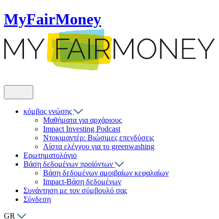
MyFairMoney
κόμβος γνώσης
Μαθήματα για αρχάριους
Impact Investing Podcast
Ντοκιμαντέρ: Βιώσιμες επενδύσεις
Λίστα ελέγχου για το greenwashing
Ερωτηματολόγιο
Βάση δεδομένων προϊόντων
Βάση δεδομένων αμοιβαίων κεφαλαίων
Impact-Βάση δεδομένων
Συνάντηση με τον σύμβουλό σας
Σύνδεση
GR