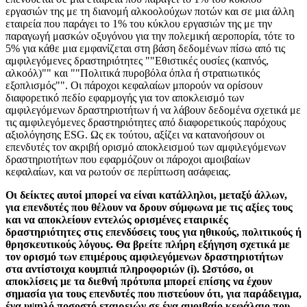
εργασιών της με τη διανομή αλκοολούχων ποτών και σε μια άλλη
εταιρεία που παράγει το 1% του κύκλου εργασιών της με την
παραγωγή μασκών οξυγόνου για την πολεμική αεροπορία, τότε το
5% για κάθε μια εμφανίζεται στη βάση δεδομένων πίσω από τις
αμφιλεγόμενες δραστηριότητες ""Εθιστικές ουσίες (καπνός,
αλκοόλ)"" και ""Πολιτικά πυροβόλα όπλα ή στρατιωτικός
εξοπλισμός"". Οι πάροχοι κεφαλαίων μπορούν να ορίσουν
διαφορετικό πεδίο εφαρμογής για τον αποκλεισμό των
αμφιλεγόμενων δραστηριοτήτων ή να λάβουν δεδομένα σχετικά με
τις αμφιλεγόμενες δραστηριότητες από διαφορετικούς παρόχους
αξιολόγησης ESG. Ως εκ τούτου, αξίζει να κατανοήσουν οι
επενδυτές τον ακριβή ορισμό αποκλεισμού των αμφιλεγόμενων
δραστηριοτήτων που εφαρμόζουν οι πάροχοι αμοιβαίων
κεφαλαίων, και να ρωτούν σε περίπτωση ασάφειας.
Οι δείκτες αυτοί μπορεί να είναι κατάλληλοι, μεταξύ άλλων,
για επενδυτές που θέλουν να δρουν σύμφωνα με τις αξίες τους
και να αποκλείουν εντελώς ορισμένες εταιρικές
δραστηριότητες στις επενδύσεις τους για ηθικούς, πολιτικούς ή
θρησκευτικούς λόγους. Θα βρείτε πλήρη εξήγηση σχετικά με
τον ορισμό των επιμέρους αμφιλεγόμενων δραστηριοτήτων
στα αντίστοιχα κουμπιά πληροφοριών (i). Ωστόσο, οι
αποκλίσεις με τα διεθνή πρότυπα μπορεί επίσης να έχουν
σημασία για τους επενδυτές που πιστεύουν ότι, για παράδειγμα,
ένα υψηλό ποσοστό εταιρειών σε ένα αμοιβαίο κεφάλαιο που