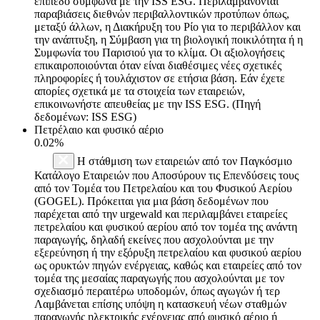
επίπεδο σύμφωνα με την ISS ESG. Περιλαμβάνονται
παραβιάσεις διεθνών περιβαλλοντικών προτύπων όπως,
μεταξύ άλλων, η Διακήρυξη του Ρίο για το περιβάλλον και
την ανάπτυξη, η Σύμβαση για τη βιολογική ποικιλότητα ή η
Συμφωνία του Παρισιού για το κλίμα. Οι αξιολογήσεις
επικαιροποιούνται όταν είναι διαθέσιμες νέες σχετικές
πληροφορίες ή τουλάχιστον σε ετήσια βάση. Εάν έχετε
απορίες σχετικά με τα στοιχεία των εταιρειών,
επικοινωνήστε απευθείας με την ISS ESG. (Πηγή
δεδομένων: ISS ESG)
Πετρέλαιο και φυσικό αέριο
0.02%
Η στάθμιση των εταιρειών από τον Παγκόσμιο
Κατάλογο Εταιρειών που Αποσύρουν τις Επενδύσεις τους
από τον Τομέα του Πετρελαίου και του Φυσικού Αερίου
(GOGEL). Πρόκειται για μια βάση δεδομένων που
παρέχεται από την urgewald και περιλαμβάνει εταιρείες
πετρελαίου και φυσικού αερίου από τον τομέα της ανάντη
παραγωγής, δηλαδή εκείνες που ασχολούνται με την
εξερεύνηση ή την εξόρυξη πετρελαίου και φυσικού αερίου
ως ορυκτών πηγών ενέργειας, καθώς και εταιρείες από τον
τομέα της μεσαίας παραγωγής που ασχολούνται με τον
σχεδιασμό περαιτέρω υποδομών, όπως αγωγών ή τερ
Λαμβάνεται επίσης υπόψη η κατασκευή νέων σταθμών
παραγωγής ηλεκτρικής ενέργειας από φυσικό αέριο ή