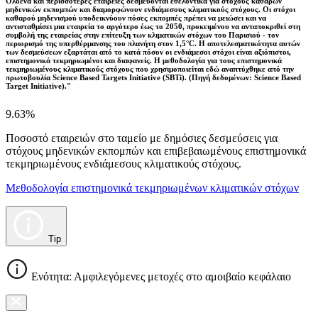
Ολοένα και περισσότερες εταιρείες δεσμεύονται εθελοντικά για στόχους καθαρών
μηδενικών εκπομπών και διαμορφώνουν ενδιάμεσους κλιματικούς στόχους. Οι στόχοι
καθαρού μηδενισμού υποδεικνύουν πόσες εκπομπές πρέπει να μειώσει και να
αντισταθμίσει μια εταιρεία το αργότερο έως το 2050, προκειμένου να ανταποκριθεί στη
συμβολή της εταιρείας στην επίτευξη των κλιματικών στόχων του Παρισιού - τον
περιορισμό της υπερθέρμανσης του πλανήτη στον 1,5°C. Η αποτελεσματικότητα αυτών
των δεσμεύσεων εξαρτάται από το κατά πόσον οι ενδιάμεσοι στόχοι είναι αξιόπιστοι,
επιστημονικά τεκμηριωμένοι και διαφανείς. Η μεθοδολογία για τους επιστημονικά
τεκμηριωμένους κλιματικούς στόχους που χρησιμοποιείται εδώ αναπτύχθηκε από την
πρωτοβουλία Science Based Targets Initiative (SBTi). (Πηγή δεδομένων: Science Based
Target Initiative)."
9.63%
Ποσοστό εταιρειών στο ταμείο με δημόσιες δεσμεύσεις για
στόχους μηδενικών εκπομπών και επιβεβαιωμένους επιστημονικά
τεκμηριωμένους ενδιάμεσους κλιματικούς στόχους.
Μεθοδολογία επιστημονικά τεκμηριωμένων κλιματικών στόχων
Tip
Ενότητα: Αμφιλεγόμενες μετοχές στο αμοιβαίο κεφάλαιο