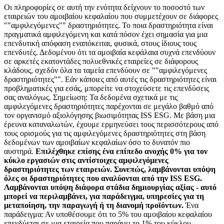
Οι πληροφορίες σε αυτή την ενότητα δείχνουν το ποσοστό των
εταιρειών του αμοιβαίου κεφαλαίου που συμμετέχουν σε διάφορες
""αμφιλεγόμενες"" δραστηριότητες. Το ποια δραστηριότητα είναι
πραγματικά αμφιλεγόμενη και κατά πόσον έχει σημασία για μια
επενδυτική απόφαση εναπόκειται, φυσικά, στους ίδιους τους
επενδυτές. Δεδομένου ότι τα αμοιβαία κεφάλαια συχνά επενδύουν
σε αρκετές εκατοντάδες πολυεθνικές εταιρείες σε διάφορους
κλάδους, σχεδόν όλα τα ταμεία επενδύουν σε ""αμφιλεγόμενες
δραστηριότητες"". Εάν κάποιες από αυτές τις δραστηριότητες είναι
προβληματικές για εσάς, μπορείτε να στοχεύσετε τις επενδύσεις
σας αναλόγως. Σημείωση: Τα δεδομένα σχετικά με τις
αμφιλεγόμενες δραστηριότητες παρέχονται σε μεγάλο βαθμό από
τον οργανισμό αξιολόγησης βιωσιμότητας ISS ESG. Με βάση μια
έρευνα καταναλωτών, έχουμε ερμηνεύσει τους περισσότερους από
τους ορισμούς για τις αμφιλεγόμενες δραστηριότητες στη βάση
δεδομένων των αμοιβαίων κεφαλαίων όσο το δυνατόν πιο
αυστηρά.
Επιλέχθηκε επίσης ένα επίπεδο ανοχής 0% για τον
κύκλο εργασιών στις αντίστοιχες αμφιλεγόμενες
δραστηριότητες των εταιρειών. Συνεπώς, λαμβάνονται υπόψη
όλες οι δραστηριότητες που αναλύονται από την ISS ESG.
Λαμβάνονται υπόψη διάφορα στάδια δημιουργίας αξίας - αυτό
μπορεί να περιλαμβάνει, για παράδειγμα, υπηρεσίες για τη
μεταποίηση, την παραγωγή ή τη διανομή προϊόντων.
Ένα
παράδειγμα: Αν υποθέσουμε ότι το 5% του αμοιβαίου κεφαλαίου
επενδύεται σε μια εταιρεία που παράγει το 1% του κύκλου