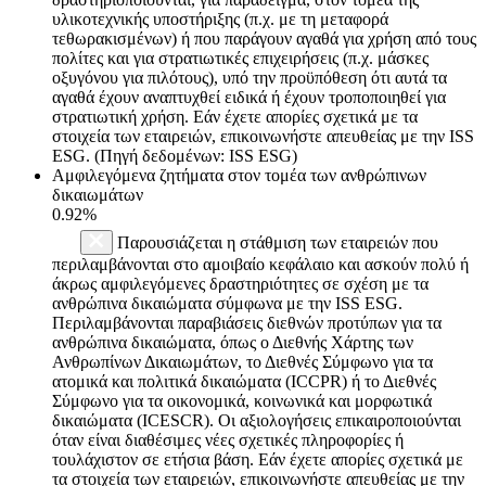
υλικοτεχνικής υποστήριξης (π.χ. με τη μεταφορά
τεθωρακισμένων) ή που παράγουν αγαθά για χρήση από τους
πολίτες και για στρατιωτικές επιχειρήσεις (π.χ. μάσκες
οξυγόνου για πιλότους), υπό την προϋπόθεση ότι αυτά τα
αγαθά έχουν αναπτυχθεί ειδικά ή έχουν τροποποιηθεί για
στρατιωτική χρήση. Εάν έχετε απορίες σχετικά με τα
στοιχεία των εταιρειών, επικοινωνήστε απευθείας με την ISS
ESG. (Πηγή δεδομένων: ISS ESG)
Αμφιλεγόμενα ζητήματα στον τομέα των ανθρώπινων
δικαιωμάτων
0.92%
Παρουσιάζεται η στάθμιση των εταιρειών που
περιλαμβάνονται στο αμοιβαίο κεφάλαιο και ασκούν πολύ ή
άκρως αμφιλεγόμενες δραστηριότητες σε σχέση με τα
ανθρώπινα δικαιώματα σύμφωνα με την ISS ESG.
Περιλαμβάνονται παραβιάσεις διεθνών προτύπων για τα
ανθρώπινα δικαιώματα, όπως ο Διεθνής Χάρτης των
Ανθρωπίνων Δικαιωμάτων, το Διεθνές Σύμφωνο για τα
ατομικά και πολιτικά δικαιώματα (ICCPR) ή το Διεθνές
Σύμφωνο για τα οικονομικά, κοινωνικά και μορφωτικά
δικαιώματα (ICESCR). Οι αξιολογήσεις επικαιροποιούνται
όταν είναι διαθέσιμες νέες σχετικές πληροφορίες ή
τουλάχιστον σε ετήσια βάση. Εάν έχετε απορίες σχετικά με
τα στοιχεία των εταιρειών, επικοινωνήστε απευθείας με την