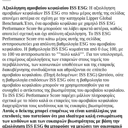
Αξιολόγηση αμοιβαίου κεφαλαίου ISS ESG
: Η αξιολόγηση
αμοιβαίων κεφαλαίων ISS ESG στο πάνω μέρος αυτής της σελίδας
απονέμει αστέρια σε σχέση με την κατηγορία Lipper Global
Benchmark.Έτσι, ένα αμοιβαίο κεφάλαιο με χαμηλό ISS ESG
Performance Score θα μπορούσε να λάβει αρκετά αστέρια, καθώς
αποτελεί σχετική και όχι απόλυτη αξιολόγηση. Το ISS ESG
Performance Score στο κάτω μέρος αυτής της σελίδας
αντιπροσωπεύει μια απόλυτη βαθμολογία ESG του αμοιβαίου
κεφαλαίου. Η βαθμολογία ISS ESG κυμαίνεται από 0 έως 100, με
το 100 να αντιπροσωπεύει το ""πολύ καλό"". Για τον υπολογισμό,
οι επιμέρους αξιολογήσεις των εταιρειών στους τομείς του
περιβάλλοντος, των κοινωνικών υποθέσεων και της εταιρικής
διακυβέρνησης συνδυάζονται και αθροίζονται σε επίπεδο
αμοιβαίου κεφαλαίου. (Πηγή δεδομένων: ISS ESG) Ωστόσο, ούτε
η βαθμολογία επιδόσεων ISS ESG ούτε η βαθμολογία του
αμοιβαίου κεφαλαίου μπορούν να χρησιμοποιηθούν για να
συναχθεί ο αντίκτυπος της βιωσιμότητας του αμοιβαίου κεφαλαίου.
Το ISS ESG Performance Score παρέχει μάλλον πληροφορίες
σχετικά με το πόσο καλά οι εταιρείες του αμοιβαίου κεφαλαίου
διαχειρίζονται τους κινδύνους και τις ευκαιρίες βιωσιμότητας.
Αυτός ο δείκτης μπορεί επομένως να είναι κατάλληλος για
επενδυτές που πιστεύουν ότι μια ιδιαίτερα καλή ενσωμάτωση
των κινδύνων και των ευκαιριών βιωσιμότητας με βάση την
αξιολόγηση ISS ESG θα μπορούσε να μειώσει τον οικονομικό