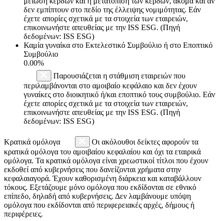
μείωση κερδών και η μετατόπιση των κερδών, ακόμα και αν
δεν εμπίπτουν στο πεδίο της έλλειψης νομιμότητας. Εάν
έχετε απορίες σχετικά με τα στοιχεία των εταιρειών,
επικοινωνήστε απευθείας με την ISS ESG. (Πηγή
δεδομένων: ISS ESG)
Καμία γυναίκα στο Εκτελεστικό Συμβούλιο ή στο Εποπτικό
Συμβούλιο
0.00%
Παρουσιάζεται η στάθμιση εταιρειών που
περιλαμβάνονται στο αμοιβαίο κεφάλαιο και δεν έχουν
γυναίκες στο διοικητικό ή/και εποπτικό τους συμβούλιο. Εάν
έχετε απορίες σχετικά με τα στοιχεία των εταιρειών,
επικοινωνήστε απευθείας με την ISS ESG. (Πηγή
δεδομένων: ISS ESG)
Κρατικά ομόλογα
Οι ακόλουθοι δείκτες αφορούν τα
κρατικά ομόλογα του αμοιβαίου κεφαλαίου και όχι τα εταιρικά
ομόλογα. Τα κρατικά ομόλογα είναι χρεωστικοί τίτλοι που έχουν
εκδοθεί από κυβερνήσεις που δανείζονται χρήματα στην
κεφαλαιαγορά. Έχουν καθορισμένη διάρκεια και καταβάλλουν
τόκους. Εξετάζουμε μόνο ομόλογα που εκδίδονται σε εθνικό
επίπεδο, δηλαδή από κυβερνήσεις. Δεν λαμβάνουμε υπόψη
ομόλογα που εκδίδονται από περιφερειακές αρχές, δήμους ή
περιφέρειες.