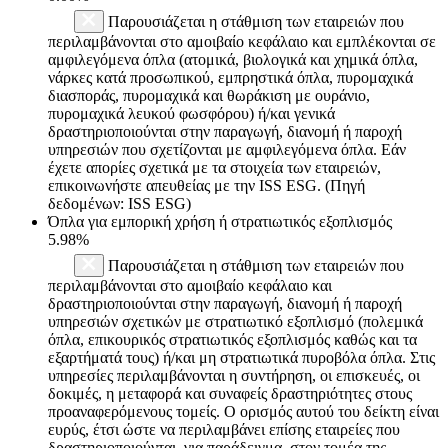
Παρουσιάζεται η στάθμιση των εταιρειών που
περιλαμβάνονται στο αμοιβαίο κεφάλαιο και εμπλέκονται σε
αμφιλεγόμενα όπλα (ατομικά, βιολογικά και χημικά όπλα,
νάρκες κατά προσωπικού, εμπρηστικά όπλα, πυρομαχικά
διασποράς, πυρομαχικά και θωράκιση με ουράνιο,
πυρομαχικά λευκού φωσφόρου) ή/και γενικά
δραστηριοποιούνται στην παραγωγή, διανομή ή παροχή
υπηρεσιών που σχετίζονται με αμφιλεγόμενα όπλα. Εάν
έχετε απορίες σχετικά με τα στοιχεία των εταιρειών,
επικοινωνήστε απευθείας με την ISS ESG. (Πηγή
δεδομένων: ISS ESG)
Όπλα για εμπορική χρήση ή στρατιωτικός εξοπλισμός
5.98%
Παρουσιάζεται η στάθμιση των εταιρειών που
περιλαμβάνονται στο αμοιβαίο κεφάλαιο και
δραστηριοποιούνται στην παραγωγή, διανομή ή παροχή
υπηρεσιών σχετικών με στρατιωτικό εξοπλισμό (πολεμικά
όπλα, επικουρικός στρατιωτικός εξοπλισμός καθώς και τα
εξαρτήματά τους) ή/και μη στρατιωτικά πυροβόλα όπλα. Στις
υπηρεσίες περιλαμβάνονται η συντήρηση, οι επισκευές, οι
δοκιμές, η μεταφορά και συναφείς δραστηριότητες στους
προαναφερόμενους τομείς. Ο ορισμός αυτού του δείκτη είναι
ευρύς, έτσι ώστε να περιλαμβάνει επίσης εταιρείες που
δραστηριοποιούνται, για παράδειγμα, στον τομέα της