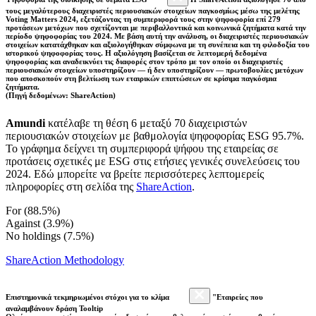
τους μεγαλύτερους διαχειριστές περιουσιακών στοιχείων παγκοσμίως μέσω της μελέτης
Voting Matters 2024, εξετάζοντας τη συμπεριφορά τους στην ψηφοφορία επί 279
προτάσεων μετόχων που σχετίζονται με περιβαλλοντικά και κοινωνικά ζητήματα κατά την
περίοδο ψηφοφορίας του 2024. Με βάση αυτή την ανάλυση, οι διαχειριστές περιουσιακών
στοιχείων κατατάχθηκαν και αξιολογήθηκαν σύμφωνα με τη συνέπεια και τη φιλοδοξία του
ιστορικού ψηφοφορίας τους. Η αξιολόγηση βασίζεται σε λεπτομερή δεδομένα
ψηφοφορίας και αναδεικνύει τις διαφορές στον τρόπο με τον οποίο οι διαχειριστές
περιουσιακών στοιχείων υποστηρίζουν — ή δεν υποστηρίζουν — πρωτοβουλίες μετόχων
που αποσκοπούν στη βελτίωση των εταιρικών επιπτώσεων σε κρίσιμα παγκόσμια
ζητήματα.
(Πηγή δεδομένων: ShareAction)
Amundi
κατέλαβε τη θέση 6 μεταξύ 70 διαχειριστών
περιουσιακών στοιχείων με βαθμολογία ψηφοφορίας ESG 95.7%.
Το γράφημα δείχνει τη συμπεριφορά ψήφου της εταιρείας σε
προτάσεις σχετικές με ESG στις ετήσιες γενικές συνελεύσεις του
2024. Εδώ μπορείτε να βρείτε περισσότερες λεπτομερείς
πληροφορίες στη σελίδα της
ShareAction
.
For (88.5%)
Against (3.9%)
No holdings (7.5%)
ShareAction Methodology
Επιστημονικά τεκμηριωμένοι στόχοι για το κλίμα
"Εταιρείες που
αναλαμβάνουν δράση Tooltip