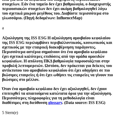
στοιχείων. Εάν ένα ταμείο δεν έχει βαθμολογία, ο διαχειριστής
περιουσιακών στοιχείων δεν έχει ακόμη βαθμολογηθεί λόγω
του σχετικά μικρού μεγέθους του. Διαβάστε περισσότερα στο
γλωσσάριο. (Πηγή δεδομένων: InfluenceMap)
a
Αξιολόγηση της ISS ESG
Η αξιολόγηση αμοιβαίου κεφαλαίου
της ISS ESG περιλαμβάνει περιβαλλοντικούς, κοινωνικούς και
σχετικούς με την εταιρική διακυβέρνηση παράγοντες.
Περισσότερα αστέρια σημαίνουν ότι ένα αμοιβαίο κεφάλαιο
έχει σχετικά καλύτερες επιδόσεις από την ομάδα ομοειδών
κεφαλαίων. Η απόλυτη ΠΚΔ βαθμολογία παρουσιάζεται στην
προβολή λεπτομερειών. Ωστόσο, δεν πρόκειται για δείκτες του
αντίκτυπου του αμοιβαίου κεφαλαίου ότι έχει οδηγήσει σε πιο
βιώσιμες εταιρείες ή ότι έχει ωθήσει τις εταιρείες να γίνουν πιο
βιώσιμες στο μέλλον.
Όταν ένα αμοιβαίο κεφάλαιο δεν έχει αξιολογηθεί, δεν έχουν
επιτευχθεί τα απαιτούμενα κατώτατα όρια για την αξιολόγηση.
Περισσότερες πληροφορίες για τη μεθοδολογία είναι
διαθέσιμες στη διεύθυνση
glossary
. (Data source: ISS ESG)
5 Stern(e)