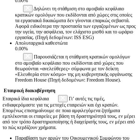
0.00%
Δηλώνει τη στάθμιση στο αμοιβαίο κεφάλαιο
κρατικών ομολόγων που εκδίδονται από χώρες στις οποίες
τα εργασιακά δικαιώματα δεν γίνονται επαρκώς σεβαστά.
Αφορά ειδικότερα την προστασία των εργαζομένων ως προς
την υγεία, την ασφάλεια, τον ελάχιστο μισθό και το ωράριο
εργασίας. (Πηγή δεδομένων: ISS ESG)
Απολυταρχικά καθεστώτα
0.00%
Παρουσιάζεται η στάθμιση κρατικών ομολόγων
στο αμοιβαίο κεφάλαιο που εκδίδονται από χώρες που
θεωρούνται «ανελεύθερες» σύμφωνα με τον δείκτη
«Ελευθερία στον κόσμο» της μη κυβερνητικής οργάνωσης
Freedom House (Πηγή δεδομένων: Freedom House).
Εταιρική διακυβέρνηση
Εταιρικά ίδια κεφάλαια
Γι’ αυτές τις τιμές,
ενδιαφερόμαστε για τις μετοχές εταιρειών και όχι κρατών.
Επομένως επισημαίνουμε σε ποια αμφιλεγόμενα ζητήματα
εμπλέκονται οι εταιρείες με βάση τη δραστηριότητά τους, εν μέρει
από τον τρόπο δραστηριοποίησης ή διαχείρισής τους, εν μέρει από
το πώς κερδίζουν χρήματα.
Παραβίαση των αρχών του Οικουμενικού Συμφώνου του