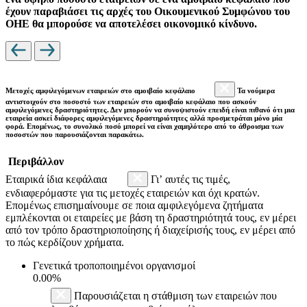
έχουν παραβιάσει τις αρχές του Οικουμενικού Συμφώνου του
ΟΗΕ θα μπορούσε να αποτελέσει οικονομικό κίνδυνο.
Μετοχές αμφιλεγόμενων εταιρειών στο αμοιβαίο κεφάλαιο
Τα νούμερα
αντιστοιχούν στο ποσοστό των εταιρειών στο αμοιβαίο κεφάλαιο που ασκούν
αμφιλεγόμενες δραστηριότητες. Δεν μπορούν να συνοψιστούν επειδή είναι πιθανό ότι μια
εταιρεία ασκεί διάφορες αμφιλεγόμενες δραστηριότητες αλλά προσμετράται μόνο μία
φορά. Επομένως, το συνολικό ποσό μπορεί να είναι χαμηλότερο από το άθροισμα των
ποσοστών που παρουσιάζονται παρακάτω.
Περιβάλλον
Εταιρικά ίδια κεφάλαια
Γι’ αυτές τις τιμές,
ενδιαφερόμαστε για τις μετοχές εταιρειών και όχι κρατών.
Επομένως επισημαίνουμε σε ποια αμφιλεγόμενα ζητήματα
εμπλέκονται οι εταιρείες με βάση τη δραστηριότητά τους, εν μέρει
από τον τρόπο δραστηριοποίησης ή διαχείρισής τους, εν μέρει από
το πώς κερδίζουν χρήματα.
Γενετικά τροποποιημένοι οργανισμοί
0.00%
Παρουσιάζεται η στάθμιση των εταιρειών που