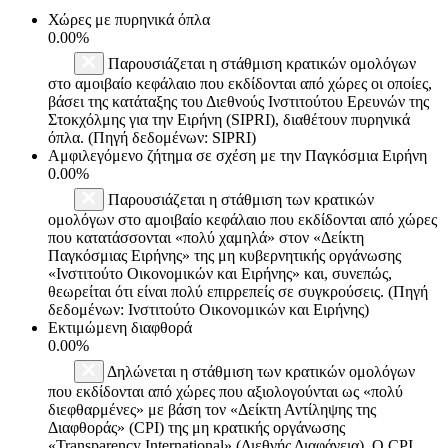
Χώρες με πυρηνικά όπλα
0.00%
Παρουσιάζεται η στάθμιση κρατικών ομολόγων
στο αμοιβαίο κεφάλαιο που εκδίδονται από χώρες οι οποίες,
βάσει της κατάταξης του Διεθνούς Ινστιτούτου Ερευνών της
Στοκχόλμης για την Ειρήνη (SIPRI), διαθέτουν πυρηνικά
όπλα. (Πηγή δεδομένων: SIPRI)
Αμφιλεγόμενο ζήτημα σε σχέση με την Παγκόσμια Ειρήνη
0.00%
Παρουσιάζεται η στάθμιση των κρατικών
ομολόγων στο αμοιβαίο κεφάλαιο που εκδίδονται από χώρες
που κατατάσσονται «πολύ χαμηλά» στον «Δείκτη
Παγκόσμιας Ειρήνης» της μη κυβερνητικής οργάνωσης
«Ινστιτούτο Οικονομικών και Ειρήνης» και, συνεπώς,
θεωρείται ότι είναι πολύ επιρρεπείς σε συγκρούσεις. (Πηγή
δεδομένων: Ινστιτούτο Οικονομικών και Ειρήνης)
Εκτιμώμενη διαφθορά
0.00%
Δηλώνεται η στάθμιση των κρατικών ομολόγων
που εκδίδονται από χώρες που αξιολογούνται ως «πολύ
διεφθαρμένες» με βάση τον «Δείκτη Αντίληψης της
Διαφθοράς» (CPI) της μη κρατικής οργάνωσης
«Transparency International» (Διεθνής Διαφάνεια). Ο CPI