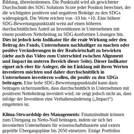
Bildung, übereinstimmen. Die Punktzahl wird als gewichteter
Durchschnitt des SDG Solutions Score jeder Position berechnet, der
die wichtigsten positiven und negativen Beiträge zu den SDGs
widerspiegelt. Die Werte reichen von -10 bis +10. Eine höhere
SDG-Bewertungspunktzahl weist auf einen höheren
durchschnittlichen Anteil an Investitionen in Unternehmen mit
einem positiven Nettobeitrag zu SDG-konformen Lösungen hin.
Dies ist jedoch kein Indikator für die reale Wirkung oder den
Beitrag des Fonds, Unternehmen nachhaltiger zu machen oder
positive Veränderungen in der Realwirtschaft zu bewirken
(siehe auch das Video zum Unterschied zwischen Alignment
und Impact im unteren Bereich dieser Seite). Dieser Indikator
eignet sich eher für Anleger, die im Einklang mit ihren Werten
investieren möchten und daher durchschnittlich in
Unternehmen investieren wollen, die positiv zu den SDGs
beitragen.
Eine hohe SDG-Bewertungspunktzahl kann dazu
beitragen sicherzustellen, dass durchschnittlich in Unternehmen mit
positivem Nettobeitrag investiert wird; sie zeigt jedoch nicht an, dass
infolge der Investition eine Verhaltensänderung („Impact“)
eingetreten ist.
Klima-Stewardship des Managements
: Finanzinstitute können
zum Übergang zu Netto-Null beitragen, indem sie sich bei
investierten Unternehmen für wissenschaftsbasierte und extern
geprüfte Übergangspläne bis 2050 einsetzen. Einige Portfolios