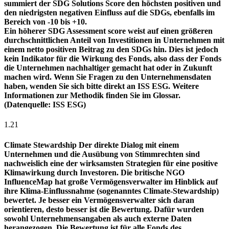
summiert der SDG Solutions Score den höchsten positiven und
den niedrigsten negativen Einfluss auf die SDGs, ebenfalls im
Bereich von -10 bis +10.
Ein höherer SDG Assessment score weist auf einen größeren
durchschnittlichen Anteil von Investitionen in Unternehmen mit
einem netto positiven Beitrag zu den SDGs hin. Dies ist jedoch
kein Indikator für die Wirkung des Fonds, also dass der Fonds
die Unternehmen nachhaltiger gemacht hat oder in Zukunft
machen wird. Wenn Sie Fragen zu den Unternehmensdaten
haben, wenden Sie sich bitte direkt an ISS ESG. Weitere
Informationen zur Methodik finden Sie im Glossar.
(Datenquelle: ISS ESG)
1.21
Climate Stewardship
Der direkte Dialog mit einem
Unternehmen und die Ausübung von Stimmrechten sind
nachweislich eine der wirksamsten Strategien für eine positive
Klimawirkung durch Investoren. Die britische NGO
InfluenceMap hat große Vermögensverwalter im Hinblick auf
ihre Klima-Einflussnahme (sogenanntes Climate-Stewardship)
bewertet. Je besser ein Vermögensverwalter sich daran
orientieren, desto besser ist die Bewertung. Dafür wurden
sowohl Unternehmensangaben als auch externe Daten
herangezogen. Die Bewertung ist für alle Fonds des