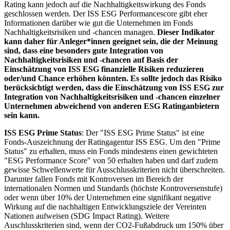
Rating kann jedoch auf die Nachhaltigkeitswirkung des Fonds
geschlossen werden. Der ISS ESG Performancescore gibt eher
Informationen darüber wie gut die Unternehmen im Fonds
Nachhaltigkeitsrisiken und -chancen managen.
Dieser Indikator
kann daher für Anleger*innen geeignet sein, die der Meinung
sind, dass eine besonders gute Integration von
Nachhaltigkeitsrisiken und -chancen auf Basis der
Einschätzung von ISS ESG finanzielle Risiken reduzieren
oder/und Chance erhöhen könnten. Es sollte jedoch das Risiko
berücksichtigt werden, dass die Einschätzung von ISS ESG zur
Integration von Nachhaltigkeitsrisiken und -chancen einzelner
Unternehmen abweichend von anderen ESG Ratinganbietern
sein kann.
ISS ESG Prime Status
: Der "ISS ESG Prime Status" ist eine
Fonds-Auszeichnung der Ratingagentur ISS ESG. Um den "Prime
Status" zu erhalten, muss ein Fonds mindestens einen gewichteten
"ESG Performance Score" von 50 erhalten haben und darf zudem
gewisse Schwellenwerte für Ausschlusskriterien nicht überschreiten.
Darunter fallen Fonds mit Kontroversen im Bereich der
internationalen Normen und Standards (höchste Kontroversenstufe)
oder wenn über 10% der Unternehmen eine signifikant negative
Wirkung auf die nachhaltigen Entwicklungsziele der Vereinten
Nationen aufweisen (SDG Impact Rating). Weitere
Auschlusskriterien sind, wenn der CO2-Fußabdruck um 150% über