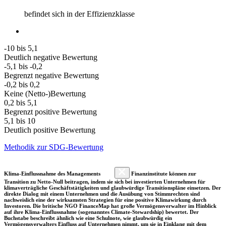
befindet sich in der Effizienzklasse
-10 bis 5,1
Deutlich negative Bewertung
-5,1 bis -0,2
Begrenzt negative Bewertung
-0,2 bis 0,2
Keine (Netto-)Bewertung
0,2 bis 5,1
Begrenzt positive Bewertung
5,1 bis 10
Deutlich positive Bewertung
Methodik zur SDG-Bewertung
Klima-Einflussnahme des Managements
Finanzinstitute können zur
Transition zu Netto-Null beitragen, indem sie sich bei investierten Unternehmen für
klimaverträgliche Geschäftstätigkeiten und glaubwürdige Transitionspläne einsetzen. Der
direkte Dialog mit einem Unternehmen und die Ausübung von Stimmrechten sind
nachweislich eine der wirksamsten Strategien für eine positive Klimawirkung durch
Investoren. Die britische NGO FinanceMap hat große Vermögensverwalter im Hinblick
auf ihre Klima-Einflussnahme (sogenanntes Climate-Stewardship) bewertet. Der
Buchstabe beschreibt ähnlich wie eine Schulnote, wie glaubwürdig ein
Vermögensverwalters Einfluss auf Unternehmen nimmt, um sie in Einklang mit dem