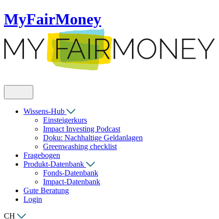
MyFairMoney
Wissens-Hub
Einsteigerkurs
Impact Investing Podcast
Doku: Nachhaltige Geldanlagen
Greenwashing checklist
Fragebogen
Produkt-Datenbank
Fonds-Datenbank
Impact-Datenbank
Gute Beratung
Login
CH