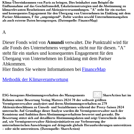
Klima-Übereinkommen von Paris zu bringen. Dies beinhaltet zum Beispiel die
Einflussnahme auf das Geschäftsmodell, Eskalationsstrategien und die Abstimmung zu
klimarelevanten Resolutionen auf Aktionärsversammlungen. "A" steht für ein starkes
und konsequentes Engagement für den Übergang von Unternehmen im Einklang mit dem
Pariser Abkommen, F für „ungenügend“. Dafür wurden sowohl Unternehmensangaben
als auch externe Daten herangezogen. (Datenquelle: FinanceMap)
A
Dieser Fonds wird von
Amundi
verwaltet. Die Punktzahl wird für
alle Fonds des Unternehmens vergeben, nicht nur für diesen. "A"
steht für ein starkes und konsequentes Engagement für den
Übergang von Unternehmen im Einklang mit dem Pariser
Abkommen.
Hier finden Sie weitere Informationen bei
FinanceMap
Methodik der Klimaverantwortung
ESG-bezogenes Abstimmungsverhalten des Managements
ShareAction hat im
Rahmen seiner Bewertung Voting Matters 2024 70 der weltweit größten
Vermögensverwalter analysiert und deren Abstimmungsverhalten zu 279
Aktionärsbeschlüssen zu Umwelt- und Sozialthemen während der Proxy-Saison 2024
untersucht. Auf Grundlage dieser Analyse wurden die Vermögensverwalter nach der
Konsistenz und Ambition ihres Abstimmungsverhaltens bewertet und gerankt. Die
Bewertung stützt sich auf detaillierte Abstimmungsdaten und zeigt Unterschiede darin
auf, wie Vermögensverwalter Aktionärsinitiativen zur Verbesserung der
unternehmerischen Auswirkungen auf dringende globale Herausforderungen unterstützen
– oder nicht unterstützen. (Datenquelle: ShareAction)