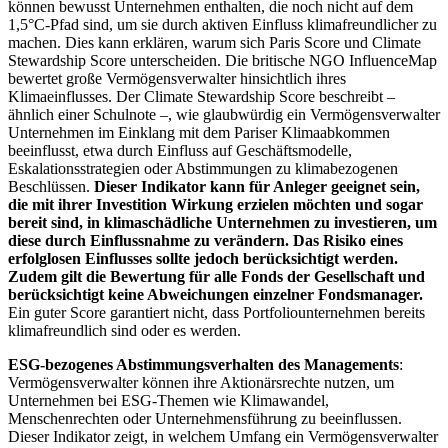
können bewusst Unternehmen enthalten, die noch nicht auf dem
1,5°C-Pfad sind, um sie durch aktiven Einfluss klimafreundlicher zu
machen. Dies kann erklären, warum sich Paris Score und Climate
Stewardship Score unterscheiden. Die britische NGO InfluenceMap
bewertet große Vermögensverwalter hinsichtlich ihres
Klimaeinflusses. Der Climate Stewardship Score beschreibt –
ähnlich einer Schulnote –, wie glaubwürdig ein Vermögensverwalter
Unternehmen im Einklang mit dem Pariser Klimaabkommen
beeinflusst, etwa durch Einfluss auf Geschäftsmodelle,
Eskalationsstrategien oder Abstimmungen zu klimabezogenen
Beschlüssen.
Dieser Indikator kann für Anleger geeignet sein,
die mit ihrer Investition Wirkung erzielen möchten und sogar
bereit sind, in klimaschädliche Unternehmen zu investieren, um
diese durch Einflussnahme zu verändern. Das Risiko eines
erfolglosen Einflusses sollte jedoch berücksichtigt werden.
Zudem gilt die Bewertung für alle Fonds der Gesellschaft und
berücksichtigt keine Abweichungen einzelner Fondsmanager.
Ein guter Score garantiert nicht, dass Portfoliounternehmen bereits
klimafreundlich sind oder es werden.
ESG-bezogenes Abstimmungsverhalten des Managements
:
Vermögensverwalter können ihre Aktionärsrechte nutzen, um
Unternehmen bei ESG-Themen wie Klimawandel,
Menschenrechten oder Unternehmensführung zu beeinflussen.
Dieser Indikator zeigt, in welchem Umfang ein Vermögensverwalter