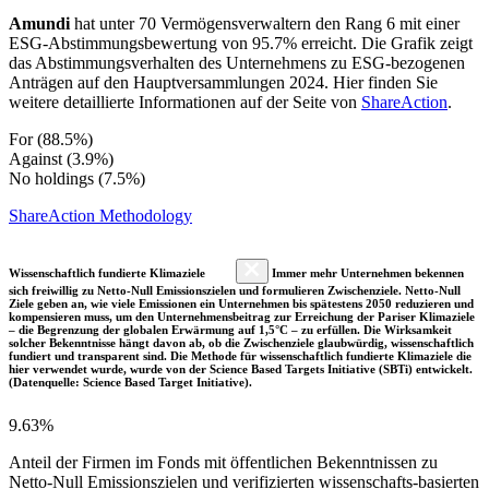
Amundi
hat unter 70 Vermögensverwaltern den Rang 6 mit einer
ESG-Abstimmungsbewertung von 95.7% erreicht. Die Grafik zeigt
das Abstimmungsverhalten des Unternehmens zu ESG-bezogenen
Anträgen auf den Hauptversammlungen 2024. Hier finden Sie
weitere detaillierte Informationen auf der Seite von
ShareAction
.
For (88.5%)
Against (3.9%)
No holdings (7.5%)
ShareAction Methodology
Wissenschaftlich fundierte Klimaziele
Immer mehr Unternehmen bekennen
sich freiwillig zu Netto-Null Emissionszielen und formulieren Zwischenziele. Netto-Null
Ziele geben an, wie viele Emissionen ein Unternehmen bis spätestens 2050 reduzieren und
kompensieren muss, um den Unternehmensbeitrag zur Erreichung der Pariser Klimaziele
– die Begrenzung der globalen Erwärmung auf 1,5°C – zu erfüllen. Die Wirksamkeit
solcher Bekenntnisse hängt davon ab, ob die Zwischenziele glaubwürdig, wissenschaftlich
fundiert und transparent sind. Die Methode für wissenschaftlich fundierte Klimaziele die
hier verwendet wurde, wurde von der Science Based Targets Initiative (SBTi) entwickelt.
(Datenquelle: Science Based Target Initiative).
9.63%
Anteil der Firmen im Fonds mit öffentlichen Bekenntnissen zu
Netto-Null Emissionszielen und verifizierten wissenschafts-basierten