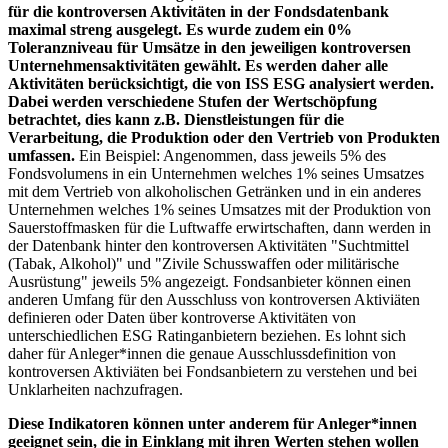
für die kontroversen Aktivitäten in der Fondsdatenbank
maximal streng ausgelegt. Es wurde zudem ein 0%
Toleranzniveau für Umsätze in den jeweiligen kontroversen
Unternehmensaktivitäten gewählt. Es werden daher alle
Aktivitäten berücksichtigt, die von ISS ESG analysiert werden.
Dabei werden verschiedene Stufen der Wertschöpfung
betrachtet, dies kann z.B. Dienstleistungen für die
Verarbeitung, die Produktion oder den Vertrieb von Produkten
umfassen.
Ein Beispiel: Angenommen, dass jeweils 5% des
Fondsvolumens in ein Unternehmen welches 1% seines Umsatzes
mit dem Vertrieb von alkoholischen Getränken und in ein anderes
Unternehmen welches 1% seines Umsatzes mit der Produktion von
Sauerstoffmasken für die Luftwaffe erwirtschaften, dann werden in
der Datenbank hinter den kontroversen Aktivitäten "Suchtmittel
(Tabak, Alkohol)" und "Zivile Schusswaffen oder militärische
Ausrüstung" jeweils 5% angezeigt. Fondsanbieter können einen
anderen Umfang für den Ausschluss von kontroversen Aktiviäten
definieren oder Daten über kontroverse Aktivitäten von
unterschiedlichen ESG Ratinganbietern beziehen. Es lohnt sich
daher für Anleger*innen die genaue Ausschlussdefinition von
kontroversen Aktiviäten bei Fondsanbietern zu verstehen und bei
Unklarheiten nachzufragen.
Diese Indikatoren können unter anderem für Anleger*innen
geeignet sein, die in Einklang mit ihren Werten stehen wollen