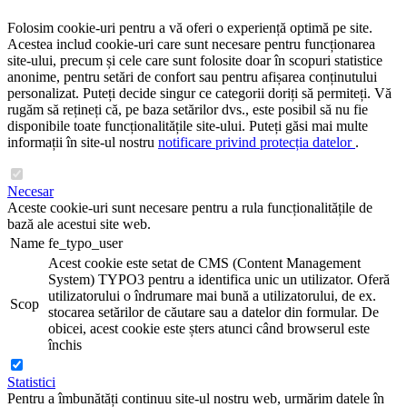
Folosim cookie-uri pentru a vă oferi o experiență optimă pe site.
Acestea includ cookie-uri care sunt necesare pentru funcționarea
site-ului, precum și cele care sunt folosite doar în scopuri statistice
anonime, pentru setări de confort sau pentru afișarea conținutului
personalizat. Puteți decide singur ce categorii doriți să permiteți. Vă
rugăm să rețineți că, pe baza setărilor dvs., este posibil să nu fie
disponibile toate funcționalitățile site-ului. Puteți găsi mai multe
informații în site-ul nostru
notificare privind protecția datelor
.
Necesar
Aceste cookie-uri sunt necesare pentru a rula funcționalitățile de
bază ale acestui site web.
Name
fe_typo_user
Acest cookie este setat de CMS (Content Management
System) TYPO3 pentru a identifica unic un utilizator. Oferă
utilizatorului o îndrumare mai bună a utilizatorului, de ex.
Scop
stocarea setărilor de căutare sau a datelor din formular. De
obicei, acest cookie este șters atunci când browserul este
închis
Statistici
Pentru a îmbunătăți continuu site-ul nostru web, urmărim datele în