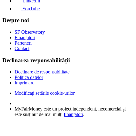
LinkedIn
YouTube
Despre noi
SF Observatory
Finanțatori
Parteneri
Contact
Declinarea responsabilității
Declinare de responsabilitate
Politica datelor
Imprimare
Modificați setările cookie-urilor
MyFairMoney este un proiect independent, necomercial și
este susținut de mai mulți
finanțatori
.