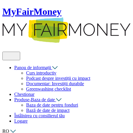
MyFairMoney
Panou de informații
Curs introductiv
Podcast despre investiții cu impact
Documentar: Investiții durabile
Greenwashing checklist
Chestionar
Produse-Baza de date
Baza de date pentru fonduri
Bază de date de impact
Întâlnirea cu consilierul tău
Logare
RO