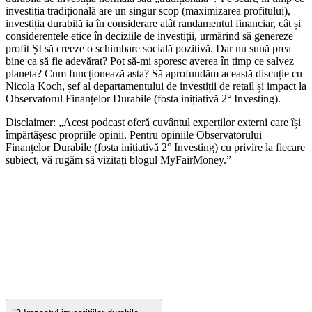
investiția tradițională are un singur scop (maximizarea profitului),
investiția durabilă ia în considerare atât randamentul financiar, cât și
considerentele etice în deciziile de investiții, urmărind să genereze
profit ȘI să creeze o schimbare socială pozitivă. Dar nu sună prea
bine ca să fie adevărat? Pot să-mi sporesc averea în timp ce salvez
planeta? Cum funcționează asta? Să aprofundăm această discuție cu
Nicola Koch, șef al departamentului de investiții de retail și impact la
Observatorul Finanțelor Durabile (fosta inițiativă 2° Investing).
Disclaimer: „Acest podcast oferă cuvântul experților externi care își
împărtășesc propriile opinii. Pentru opiniile Observatorului
Finanțelor Durabile (fosta inițiativă 2° Investing) cu privire la fiecare
subiect, vă rugăm să vizitați blogul MyFairMoney.”