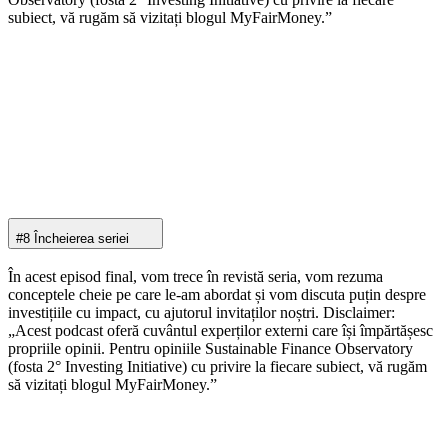
subiect, vă rugăm să vizitați blogul MyFairMoney.”
#8 Încheierea seriei
În acest episod final, vom trece în revistă seria, vom rezuma
conceptele cheie pe care le-am abordat și vom discuta puțin despre
investițiile cu impact, cu ajutorul invitaților noștri. Disclaimer:
„Acest podcast oferă cuvântul experților externi care își împărtășesc
propriile opinii. Pentru opiniile Sustainable Finance Observatory
(fosta 2° Investing Initiative) cu privire la fiecare subiect, vă rugăm
să vizitați blogul MyFairMoney.”