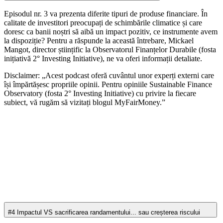
Episodul nr. 3 va prezenta diferite tipuri de produse financiare. În
calitate de investitori preocupați de schimbările climatice și care
doresc ca banii noștri să aibă un impact pozitiv, ce instrumente avem
la dispoziție? Pentru a răspunde la această întrebare, Mickael
Mangot, director științific la Observatorul Finanțelor Durabile (fosta
inițiativă 2° Investing Initiative), ne va oferi informații detaliate.
Disclaimer: „Acest podcast oferă cuvântul unor experți externi care
își împărtășesc propriile opinii. Pentru opiniile Sustainable Finance
Observatory (fosta 2° Investing Initiative) cu privire la fiecare
subiect, vă rugăm să vizitați blogul MyFairMoney.”
#4 Impactul VS sacrificarea randamentului... sau creșterea riscului