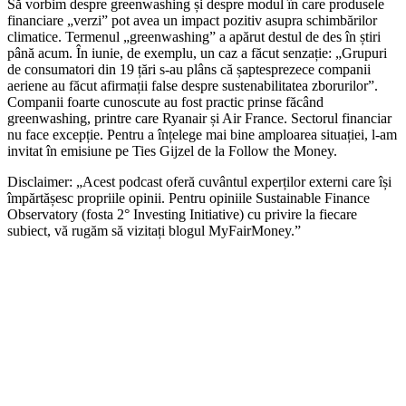
Să vorbim despre greenwashing și despre modul în care produsele
financiare „verzi” pot avea un impact pozitiv asupra schimbărilor
climatice. Termenul „greenwashing” a apărut destul de des în știri
până acum. În iunie, de exemplu, un caz a făcut senzație: „Grupuri
de consumatori din 19 țări s-au plâns că șaptesprezece companii
aeriene au făcut afirmații false despre sustenabilitatea zborurilor”.
Companii foarte cunoscute au fost practic prinse făcând
greenwashing, printre care Ryanair și Air France. Sectorul financiar
nu face excepție. Pentru a înțelege mai bine amploarea situației, l-am
invitat în emisiune pe Ties Gijzel de la Follow the Money.
Disclaimer: „Acest podcast oferă cuvântul experților externi care își
împărtășesc propriile opinii. Pentru opiniile Sustainable Finance
Observatory (fosta 2° Investing Initiative) cu privire la fiecare
subiect, vă rugăm să vizitați blogul MyFairMoney.”