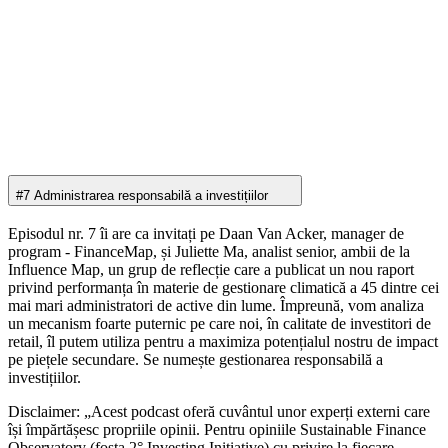
#7 Administrarea responsabilă a investițiilor
Episodul nr. 7 îi are ca invitați pe Daan Van Acker, manager de
program - FinanceMap, și Juliette Ma, analist senior, ambii de la
Influence Map, un grup de reflecție care a publicat un nou raport
privind performanța în materie de gestionare climatică a 45 dintre cei
mai mari administratori de active din lume. Împreună, vom analiza
un mecanism foarte puternic pe care noi, în calitate de investitori de
retail, îl putem utiliza pentru a maximiza potențialul nostru de impact
pe piețele secundare. Se numește gestionarea responsabilă a
investițiilor.
Disclaimer: „Acest podcast oferă cuvântul unor experți externi care
își împărtășesc propriile opinii. Pentru opiniile Sustainable Finance
Observatory (fosta 2° Investing Initiative) cu privire la fiecare