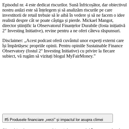
Episodul nr. 4 este dedicat riscurilor. Sună înfricoșător, dar obiectivul
nostru astăzi este să înțelegem și să analizăm riscurile pe care
investitorii de retail trebuie să le aibă în vedere și să ne facem o idee
realistă despre cât se poate câștiga și pierde. Mickael Mangot,
director științific la Observatorul Finanțelor Durabile (fosta inițiativă
2° Investing Initiative), revine pentru a ne oferi câteva răspunsuri.
Disclaimer: „Acest podcast oferă cuvântul unor experți externi care
își împărtășesc propriile opinii. Pentru opiniile Sustainable Finance
Observatory (fostul 2° Investing Initiative) cu privire la fiecare
subiect, vă rugăm să vizitați blogul MyFairMoney.”
#5 Produsele financiare „verzi” și impactul lor asupra climei