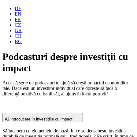
DE
EN
FR
CZ
GR
CH
BG
Podcasturi despre investiții cu
impact
Această serie de podcasturi te ajută să crești impactul economiilor
tale. Dacă ești un investitor individual care dorește să facă o
diferență pozitivă cu banii săi, ai ajuns în locul potrivit!
#1 Introducere în investițiile cu impact
Să începem cu elementele de bază. În ce se deosebește investiția
durabilă de investiția normală sau „tradițională”? Pe scurt, în timp ce