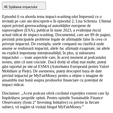
#6 Spălarea impactului
Episodul 6 va aborda tema impact-washing-ului împreună cu o
invitată pe care am descoperit-o în episodul 2, Lisa Scheitza. Ultimul
raport privind greenwashing-ul autorităților europene de
supraveghere (ESA), publicat în iunie 2023, a evidențiat riscul
actual ridicat de impact-washing. Documentul, care are 89 de pagini,
prezintă principalele probleme legate de afirmațiile false în ceea ce
privește impactul. De exemplu, unele companii nu clarifică unde
anume se realizează impactul, altele fac afirmații exagerate, iar altele
nu explică importanța intenționalității, în plus, și măsurarea
impactului — toate aspectele care, în acest moment al podcastului
nostru, știm că sunt cruciale. Dacă doriți să aflați mai multe, puteți
găsi raportul pe site-ul ESMA (Autoritatea Europeană pentru Valori
Mobiliare și Piețe). De asemenea, puteți descoperi baza de date
privind impactul pe MyFairMoney pentru a obține o imagine de
ansamblu mai bună asupra produselor financiare cu potențial de
impact ridicat.
Disclaimer: „Acest podcast oferă cuvântul experților externi care își
împărtășesc propriile opinii. Pentru opiniile Sustainable Finance
Observatory (fosta 2° Investing Initiative) cu privire la fiecare
subiect, vă rugăm să vizitați blogul MyFairMoney.”