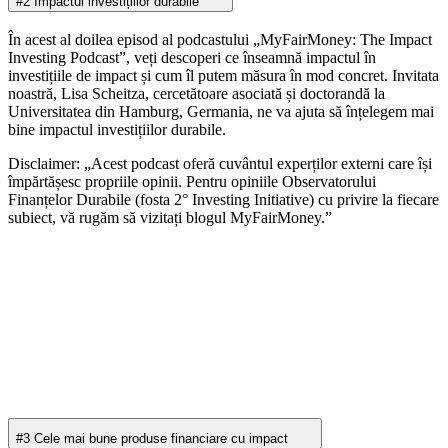
#2 Impactul investițiilor durabile
În acest al doilea episod al podcastului „MyFairMoney: The Impact
Investing Podcast”, veți descoperi ce înseamnă impactul în
investițiile de impact și cum îl putem măsura în mod concret. Invitata
noastră, Lisa Scheitza, cercetătoare asociată și doctorandă la
Universitatea din Hamburg, Germania, ne va ajuta să înțelegem mai
bine impactul investițiilor durabile.
Disclaimer: „Acest podcast oferă cuvântul experților externi care își
împărtășesc propriile opinii. Pentru opiniile Observatorului
Finanțelor Durabile (fosta 2° Investing Initiative) cu privire la fiecare
subiect, vă rugăm să vizitați blogul MyFairMoney.”
#3 Cele mai bune produse financiare cu impact