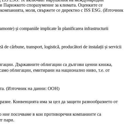
ли Парижкото споразумение за климата. Оценките се
компанията, моля, свържете се директно с ISS ESG. (Източник
amonte) și companiile implicate în planificarea infrastructurii
e cărbune, transport, logistică, producători de instalații și servicii
лигации. Държавните облигации са дългови ценни книжа,
само облигации, емитирани на национално ниво, т.е. от
та. (Източник на данни: ООН)
азие. Конвенцията има за цел да защити разнообразието от
що ние посочваме в кои противоречия компаниите са
ят пари.