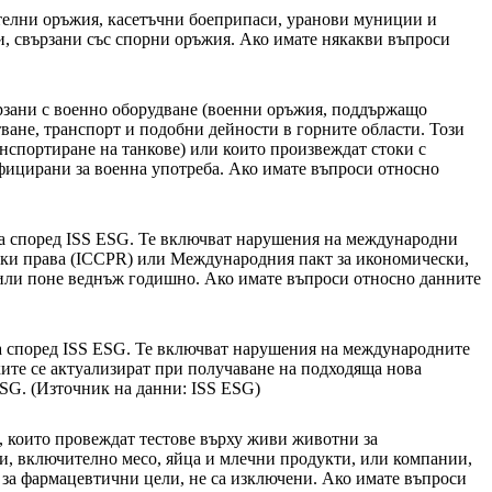
телни оръжия, касетъчни боеприпаси, уранови муниции и
и, свързани със спорни оръжия. Ако имате някакви въпроси
ързани с военно оборудване (военни оръжия, поддържащо
ване, транспорт и подобни дейности в горните области. Този
анспортиране на танкове) или които произвеждат стоки с
ифицирани за военна употреба. Ако имате въпроси относно
ка според ISS ESG. Те включват нарушения на международни
ески права (ICCPR) или Международния пакт за икономически,
 или поне веднъж годишно. Ако имате въпроси относно данните
ва според ISS ESG. Те включват нарушения на международните
ите се актуализират при получаване на подходяща нова
SG. (Източник на данни: ISS ESG)
 които провеждат тестове върху живи животни за
ни, включително месо, яйца и млечни продукти, или компании,
 за фармацевтични цели, не са изключени. Ако имате въпроси