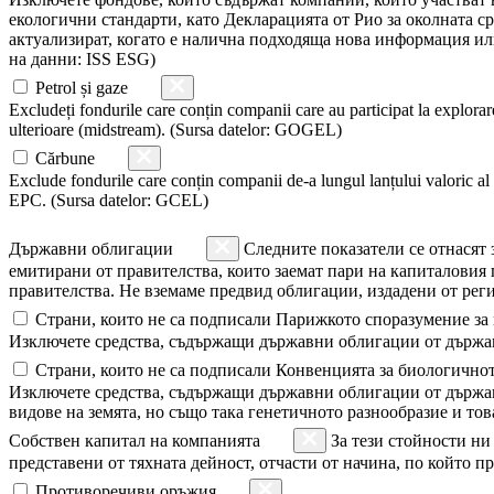
екологични стандарти, като Декларацията от Рио за околната 
актуализират, когато е налична подходяща нова информация ил
на данни: ISS ESG)
Petrol și gaze
Excludeți fondurile care conțin companii care au participat la explorare
ulterioare (midstream). (Sursa datelor: GOGEL)
Cărbune
Exclude fondurile care conțin companii de-a lungul lanțului valoric al c
EPC. (Sursa datelor: GCEL)
Държавни облигации
Следните показатели се отнасят 
емитирани от правителства, които заемат пари на капиталовия 
правителства. Не вземаме предвид облигации, издадени от рег
Страни, които не са подписали Парижкото споразумение за
Изключете средства, съдържащи държавни облигации от държав
Страни, които не са подписали Конвенцията за биологично
Изключете средства, съдържащи държавни облигации от държави
видове на земята, но също така генетичното разнообразие и то
Собствен капитал на компанията
За тези стойности ни
представени от тяхната дейност, отчасти от начина, по който пр
Противоречиви оръжия