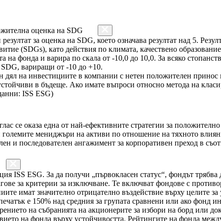
ожителна оценка на SDG
резултат за оценка на SDG, което означава резултат над 5. Резу
итие (SDGs), като действия по климата, качествено образование 
 на фонда и варира по скала от -10,0 до 10,0. За всяко стопанст
SDG, вариращи от -10 до +10.
н дял на инвестициите в компании с нетен положителен принос к
стойчиви в бъдеще. Ако имате въпроси относно метода на класир
данни: ISS ESG)
лас се оказа една от най-ефективните стратегии за положително
големите мениджъри на активи по отношение на тяхното влияние 
лен и последователен ангажимент за корпоративен преход в съот
нция ISS ESG. За да получи „първокласен статус“, фондът трябва 
агове за критерии за изключване. Те включват фондове с противо
ниите имат значително отрицателно въздействие върху целите за
ечатък е 150% над средния за групата сравнени или ако фонд ин
рението на събранията на акционерите за избори на борд или до
вието на фонда върху устойчивостта. Рейтингите на фонда межд