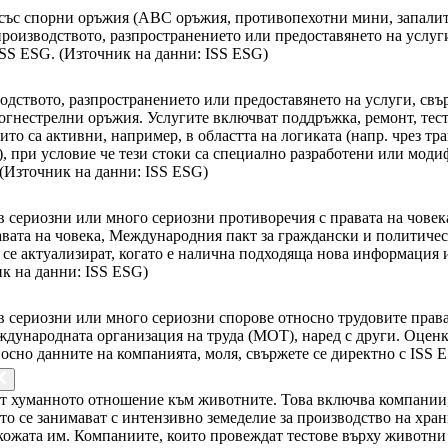
 със спорни оръжия (ABC оръжия, противопехотни мини, запали
производството, разпространението или предоставянето на услуг
ISS ESG. (Източник на данни: ISS ESG)
одството, разпространението или предоставянето на услуги, св
огнестрелни оръжия. Услугите включват поддръжка, ремонт, тест
то са активни, например, в областта на логиката (напр. чрез тр
), при условие че тези стоки са специално разработени или мод
 (Източник на данни: ISS ESG)
в сериозни или много сериозни противоречия с правата на чове
равата на човека, Международния пакт за граждански и политич
 се актуализират, когато е налична подходяща нова информация
ик на данни: ISS ESG)
 в сериозни или много сериозни спорове относно трудовите пра
ждународната организация на труда (МОТ), наред с други. Оценк
но данните на компанията, моля, свържете се директно с ISS E
т хуманното отношение към животните. Това включва компании,
о се занимават с интензивно земеделие за производство на хра
и кожата им. Компаниите, които провеждат тестове върху животни