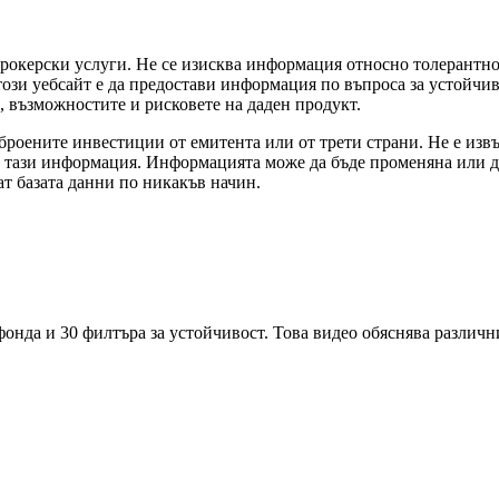
брокерски услуги. Не се изисква информация относно толерантн
този уебсайт е да предостави информация по въпроса за устойч
, възможностите и рисковете на даден продукт.
оените инвестиции от емитента или от трети страни. Не е извър
а тази информация. Информацията може да бъде променяна или д
т базата данни по никакъв начин.
фонда и 30 филтъра за устойчивост. Това видео обяснява различ