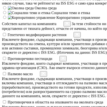
някои случаи, така че рейтингът на ISS ESG е само една конкр
Околна среда
Социални теми и етика
Корпоративно управление
Собствен капитал на компанията
За тези стойности ни
представени от тяхната дейност, отчасти от начина, по който пр
Генетично модифицирани растения
Изключете фондове, съдържащи компании, участващи в произво
производството на семена, култури и/или хранителни добавки
или активни съставки, промишлени химикали, биогорива и/или
свържете се директно с ISS ESG. (Източник на данни: ISS ESG)
Противоречиви пестициди
Изключете фондове, които съдържат компании, участващи в пр
здравна организация (СЗО). Ако имате въпроси относно данните
Палмово масло
Изключете фондове, съдържащи компании, участващи в производ
включва компании, участващи в отглеждането на палмово масл
(преработватели), производството на готови продукти, използ
(потребители) или разпространението на сурово палмово масло
данните на компанията, моля, свържете се директно с ISS ESG.
Противоречия в областта на опазването на околната среда
Изключете фондове, които съдържат компании, които участват