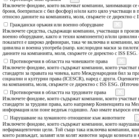
Изключете фондове, които включват компании, занимаващи се
броня, боеприпаси с бял фосфор) и/или като цяло участващи в 
относно данните на компанията, моля, свържете се директно с 
Граждански оръжия или военно оборудване
Изключете средства, съдържащи компании, участващи в произв
военно оборудване, както и техни компоненти) и/или цивилни 
показател е широко дефиниран, така че включва и компании, кои
цивилна и военна употреба (напр. кислородни маски за пилоти
данните на компанията, моля, свържете се директно с ISS ESG.
Противоречия в областта на човешките права
Изключете фондове, които съдържат компании, които участват 
стандарти за правата на човека, като Международния бил за п
социални и културни права (ICESCR), наред с други. Оценките
на компанията, моля, свържете се директно с ISS ESG. (Източн
Противоречия в областта на трудовите права
Изключете фондове, които съдържат компании, които участват
стандарти за трудови права, като например Конвенцията на Ме
информация или поне веднъж годишно. Ако имате въпроси относ
Нарушаване на хуманното отношение към животните
Изключете фондове, които съдържат компании, които нарушава
нефармацевтични цели. Той също така изключва компании, коит
които развъждат, залавят или колят животни заради козината 