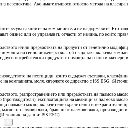
етна перспектива. Ако имате въпроси относно метода на класиран
 интересуват акциите на компаниите, а не на държавите. Ето за
авят бизнес или се управляват, отчасти от начина, по който прав
дството и/или преработката на продукти от генетично модифиц
 с помощта на генно инженерство. Той също така включва компа
 други потребителски продукти с помощта на генно инженерство
оизводството на пестициди, които съдържат съставки, класифиц
 на компанията, моля, свържете се директно с ISS ESG. (Източн
ството, разпространението или преработката на палмово масло 
о (производители), експлоатацията на мелници за палмово масл
ващи палмово масло, включително хранителни и нехранителни пр
, масло от палмови ядки, брашно от палмови ядки, производни 
 (Източник на данни: ISS ESG)
 в сериозни или много сериозни екологични противоречия спор