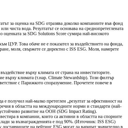
лтатът за оценка на SDG отразява доколко компаниите във фонд
или чиста вода. Резултатът се основава на среднопретеглената
во оценката за SDG Solutions Score сумира най-високото
ъм ЦУР. Това обаче не е показател за въздействието на фонда,
ане, моля, свържете се директно с ISS ESG. Моля, намерете
 въздействие върху климата от страна на инвеститорите.
върху климата (т.нар. Climate Stewardship). Този филтър
ветствие с Парижкото споразумение. Прочетете повече в
да е получил най-малко претеглен „резултат за ефективност на
речия в областта на международните норми и стандарти (най-
 устойчиво развитие на ООН (SDG Impact Rating).
вестира в компании, които са активни в областта на спорните
клади за възнагражденията е под 90%. (Източник: ISS ESG)
у доставчиците на рейтинг ESG могат да варират значително в