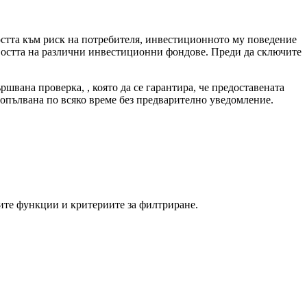
остта към риск на потребителя, инвестиционното му поведение
ивостта на различни инвестиционни фондове. Преди да сключите
швана проверка, , която да се гарантира, че предоставената
опълвана по всяко време без предварително уведомление.
ните функции и критериите за филтриране.