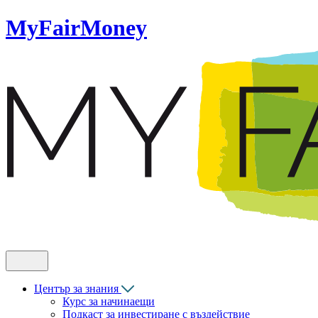
MyFairMoney
Център за знания
Курс за начинаещи
Подкаст за инвестиране с въздействие