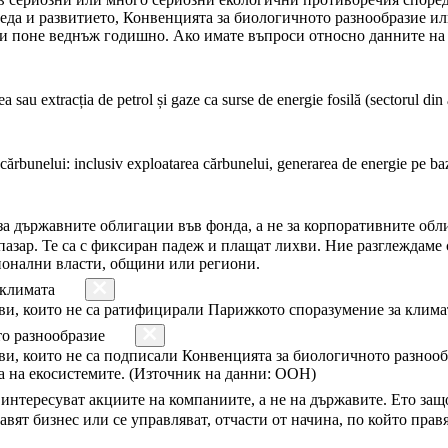
среда и развитието, Конвенцията за биологичното разнообразие и
и поне веднъж годишно. Ако имате въпроси относно данните на 
a sau extracția de petrol și gaze ca surse de energie fosilă (sectorul din 
ărbunelui: inclusiv exploatarea cărbunelui, generarea de energie pe bază d
за държавните облигации във фонда, а не за корпоративните об
пазар. Те са с фиксиран падеж и плащат лихви. Ние разглеждаме 
ионални власти, общини или региони.
 климата
и, които не са ратифицирали Парижкото споразумение за клима
то разнообразие
, които не са подписали Конвенцията за биологичното разнообр
ва на екосистемите. (Източник на данни: ООН)
 интересуват акциите на компаниите, а не на държавите. Ето за
авят бизнес или се управляват, отчасти от начина, по който прав