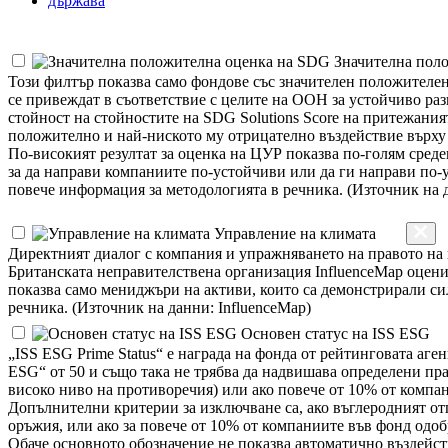
държава
Значителна пол
Този филтър показва само фондове със значителен положителен 
се привеждат в съответствие с целите на ООН за устойчиво разв
стойност на стойностите на SDG Solutions Score на притежанията
положително и най-ниското му отрицателно въздействие върху 
По-високият резултат за оценка на ЦУР показва по-голям среде
за да направи компаниите по-устойчиви или да ги направи по-у
повече информация за методологията в речника. (Източник на 
Управление на климата
Директният диалог с компания и упражняването на правото на г
Британската неправителствена организация InfluenceMap оцени 
показва само мениджъри на активи, които са демонстрирали си
речника. (Източник на данни: InfluenceMap)
Основен статус на ISS ESG
„ISS ESG Prime Status“ е награда на фонда от рейтинговата аге
ESG“ от 50 и също така не трябва да надвишава определени пр
високо ниво на противоречия) или ако повече от 10% от компа
Допълнителни критерии за изключване са, ако въглеродният отп
оръжия, или ако за повече от 10% от компаниите във фонд одоб
Обаче основното обозначение не показва автоматично въздейст