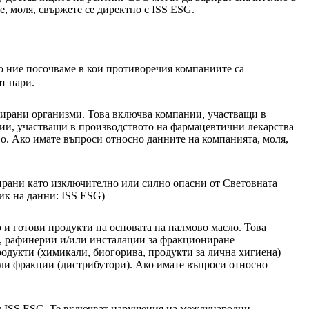
е, моля, свържете се директно с ISS ESG.
що ние посочваме в кои противоречия компаниите са
ят пари.
ирани организми. Това включва компании, участващи в
нии, участващи в производството на фармацевтични лекарства
. Ако имате въпроси относно данните на компанията, моля,
ирани като изключително или силно опасни от Световната
ик на данни: ISS ESG)
и готови продукти на основата на палмово масло. Това
о, рафинерии и/или инсталации за фракциониране
одукти (химикали, биогорива, продукти за лична хигиена)
или фракции (дистрибутори). Ако имате въпроси относно
ед ISS ESG. Те включват нарушения на международни