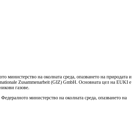
то министерство на околната среда, опазването на природата и
ernationale Zusammenarbeit (GIZ) GmbH. Основната цел на EUKI е
никови газове.
а Федералното министерство на околната среда, опазването на