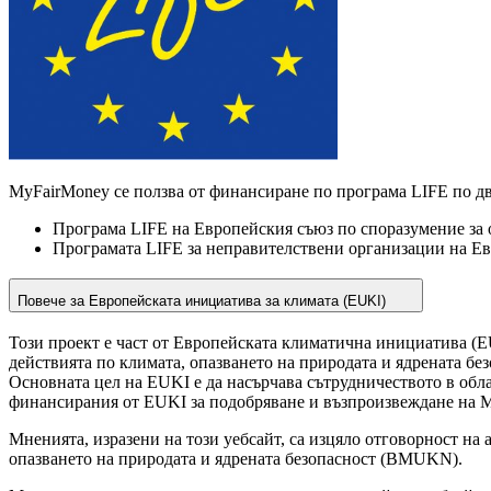
MyFairMoney се ползва от финансиране по програма LIFE по дв
Програма LIFE на Европейския съюз по споразумение за 
Програмата LIFE за неправителствени организации на Е
Повече за Европейската инициатива за климата (EUKI)
Този проект е част от Европейската климатична инициатива (E
действията по климата, опазването на природата и ядрената б
Основната цел на EUKI е да насърчава сътрудничеството в обла
финансирания от EUKI за подобряване и възпроизвеждане на M
Мненията, изразени на този уебсайт, са изцяло отговорност на
опазването на природата и ядрената безопасност (BMUKN).