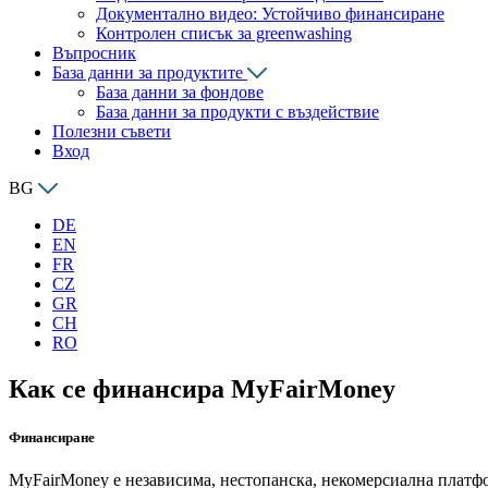
Документално видео: Устойчиво финансиране
Контролен списък за greenwashing
Въпросник
База данни за продуктите
База данни за фондове
База данни за продукти с въздействие
Полезни съвети
Вход
BG
DE
EN
FR
CZ
GR
CH
RO
Как се финансира MyFairMoney
Финансиране
MyFairMoney е независима, нестопанска, некомерсиална платфо