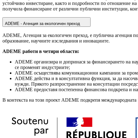
устойчиво инвестиране, както и подробности по отношение на 
получила финансиране от различни публични институции, коит
ADEME - Агенция за екологичен преход
ADEME, Агенция за екологичен преход, е публична агенция по
образование, научните изследвания и иновациите.
ADEME работи в четири области:
ADEME организира и допринася за финансирането на научн
се променят индустриите;
ADEME осъществява комуникационни кампании за промяна
ADEME действа и в консултативна функция, за да насочва
нужди. Прякото разпространение на консултации посредст
ADEME предоставя постепенна финансова подкрепа и на
В контекста на този проект ADEME подкрепя международната 