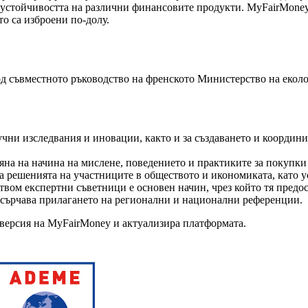
устойчивостта на различни финансовите продукти. MyFairMoney 
о са изброени по-долу.
д съвместното ръководство на френското Министерство на екол
и изследвания и иновации, както и за създаването и координира
 на начина на мислене, поведението и практиките за покупки
 решенията на участниците в обществото и икономиката, като у
вом експертни съветници е основен начин, чрез който тя предос
сърчава прилагането на регионални и национални референции.
версия на MyFairMoney и актуализира платформата.