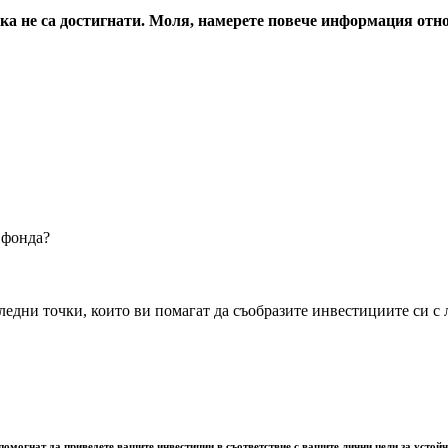
енка не са достигнати. Моля, намерете повече информация от
 фонда?
дни точки, които ви помагат да съобразите инвестициите си с л
омогнат да приведете вашите инвестиции в съответствие с вашите лични цели за устойчи