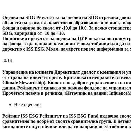
Оценка на SDG
Резултатът за оценка на SDG отразява докол
областта на климата, качествено образование или чиста вода
фонда и варира по скала от -10,0 до 10,0. За всяко стопанс
SDG, вариращи от -10 до +10.
По-високият резултат за оценка на ЦУР показва по-голям ср
на фонда, за да направи компаниите по-устойчиви или да г
директно с ISS ESG. Моля, намерете повече информация за 
-0.14
Управление на климата
Директният диалог с компания и уп
от страна на инвеститорите. Британската неправителствена
Climate Stewardship). Колкото по-добро е управлението на 
данни. Рейтингът е еднакъв за всички фондове на управител
Прочетете повече в речника. (Източник на данни: Influence
Не е оценено
Рейтинг ISS ESG
Рейтингът на ISS ESG Fund включва еколог
сравнително по-добре от своята сравнителна група. В детайл
компаниите по-устойчиви или да ги направи по-устойчиви в