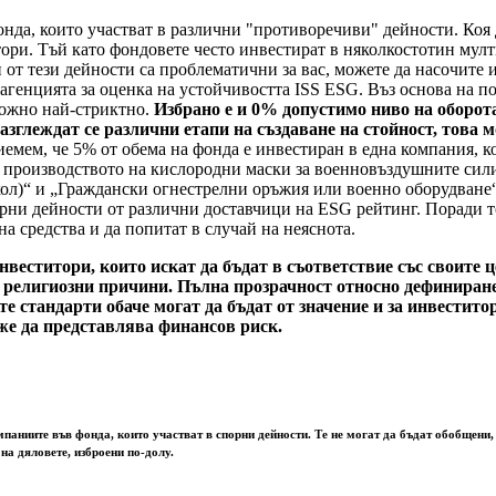
нда, които участват в различни "противоречиви" дейности. Коя д
тори. Тъй като фондовете често инвестират в няколкостотин му
 от тези дейности са проблематични за вас, можете да насочите
 агенцията за оценка на устойчивостта ISS ESG. Въз основа на 
можно най-стриктно.
Избрано е и 0% допустимо ниво на оборот
азглеждат се различни етапи на създаване на стойност, това 
емем, че 5% от обема на фонда е инвестиран в една компания, к
с производството на кислородни маски за военновъздушните сили
л)“ и „Граждански огнестрелни оръжия или военно оборудване“.
рни дейности от различни доставчици на ESG рейтинг. Поради то
а средства и да попитат в случай на неяснота.
инвеститори, които искат да бъдат в съответствие със своите
 религиозни причини. Пълна прозрачност относно дефиниране
 стандарти обаче могат да бъдат от значение и за инвестито
е да представлява финансов риск.
мпаниите във фонда, които участват в спорни дейности. Те не могат да бъдат обобщени,
на дяловете, изброени по-долу.