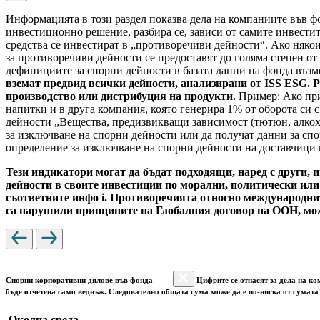
Информацията в този раздел показва дела на компаниите във фо
инвестиционно решение, разбира се, зависи от самите инвести
средства се инвестират в „противоречиви дейности“. Ако някои
за противоречиви дейности се предоставят до голяма степен от
дефинициите за спорни дейности в базата данни на фонда въз
вземат предвид всички дейности, анализирани от ISS ESG. Р
производство или дистрибуция на продукти.
Пример: Ако при
напитки и в друга компания, която генерира 1% от оборота си 
дейности „Вещества, предизвикващи зависимост (тютюн, алкохо
за изключване на спорни дейности или да получат данни за спо
определение за изключване на спорни дейности на доставчици н
Тези индикатори могат да бъдат подходящи, наред с други, 
дейности в своите инвестиции по морални, политически или
съответните инфо i. Противоречията относно международните
са нарушили принципите на Глобалния договор на ООН, мож
Спорни корпоративни дялове във фонда
Цифрите се отнасят за дела на ко
бъде отчетена само веднъж. Следователно общата сума може да е по-ниска от сумата 
Околна среда