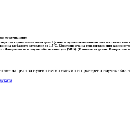
вия от компаниите
лират междинни климатични цели. Целите за нулеви нетни емисии показват колко емисии
ване на глобалното затопляне до 1,5°C. Ефективността на тези ангажименти зависи от т
 от Инициативата за научно обосновани цели (SBTi). (Източник на данни: Инициатива з
игане на цели за нулеви нетни емисии и проверени научно обо
ауката