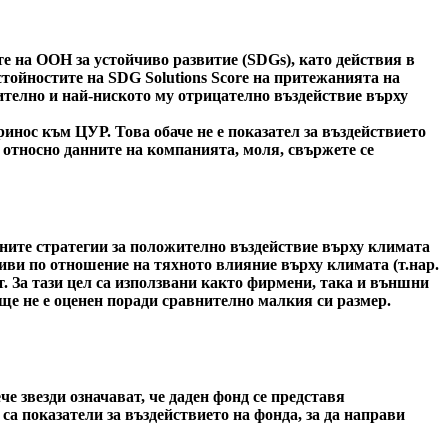
е на ООН за устойчиво развитие (SDGs), като действия в
стойностите на SDG Solutions Score на притежанията на
ожително и най-ниското му отрицателно въздействие върху
инос към ЦУР. Това обаче не е показател за въздействието
 относно данните на компанията, моля, свържете се
вните стратегии за положително въздействие върху климата
иви по отношение на тяхното влияние върху климата (т.нар.
т. За тази цел са използвани както фирмени, така и външни
ще не е оценен поради сравнително малкия си размер.
 звезди означават, че даден фонд се представя
са показатели за въздействието на фонда, за да направи