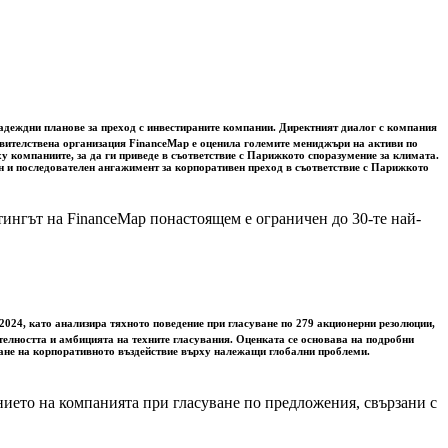
надеждни планове за преход с инвестираните компании. Директният диалог с компания
равителствена организация FinanceMap е оценила големите мениджъри на активи по
 компаниите, за да ги приведе в съответствие с Парижкото споразумение за климата.
ен и последователен ангажимент за корпоративен преход в съответствие с Парижкото
тингът на FinanceMap понастоящем е ограничен до 30-те най-
 2024, като анализира тяхното поведение при гласуване по 279 акционерни резолюции,
ателността и амбицията на техните гласувания. Оценката се основава на подробни
ване на корпоративното въздействие върху належащи глобални проблеми.
нието на компанията при гласуване по предложения, свързани с