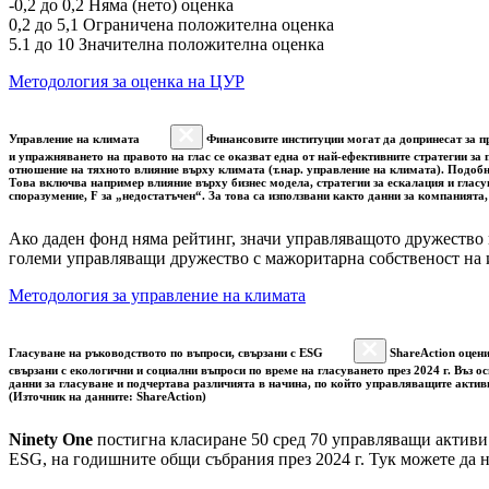
-0,2 до 0,2 Няма (нето) оценка
0,2 до 5,1 Ограничена положителна оценка
5.1 до 10 Значителна положителна оценка
Методология за оценка на ЦУР
Управление на климата
Финансовите институции могат да допринесат за пр
и упражняването на правото на глас се оказват една от най-ефективните стратегии з
отношение на тяхното влияние върху климата (т.нар. управление на климата). Подоб
Това включва например влияние върху бизнес модела, стратегии за ескалация и гласу
споразумение, F за „недостатъчен“. За това са използвани както данни за компанията
Ако даден фонд няма рейтинг, значи управляващото дружество 
големи управляващи дружество с мажоритарна собственост на 
Методология за управление на климата
Гласуване на ръководството по въпроси, свързани с ESG
ShareAction оцени
свързани с екологични и социални въпроси по време на гласуването през 2024 г. Въз 
данни за гласуване и подчертава различията в начина, по който управляващите акти
(Източник на данните: ShareAction)
Ninety One
постигна класиране 50 сред 70 управляващи активи 
ESG, на годишните общи събрания през 2024 г. Тук можете да