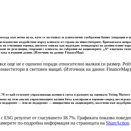
ехода към нетна нула, като се застъпват за климатично съобразени бизнес операции и 
а положително въздействие върху климата от страна на инвеститорите. Британската неп
но на училищна оценка, писмото описва как надеждно мениджърът на активи влияе върху
ване по резолюции, свързани с климата, на събрания на акционерите. „A“ означава сил
, така и външни данни. (Източник на данни: FinanceMap)
все още не е оценено поради относително малкия си размер. Рей
инвеститори в световен мащаб. (Източник на данни: FinanceMap)
 70 от най-големите управляващи активи в света в рамките на оценката Voting Matters
основа на този анализ управляващите активи бяха класирани и оценени според последов
ви подкрепят — или не подкрепят — инициативи на акционерите, насочени към подобря
с ESG резултат от гласуването 38.7%. Графиката показва поведе
 намерите по-подробна информация на страницата на
ShareAction
.