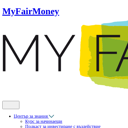
MyFairMoney
Център за знания
Курс за начинаещи
Подкаст за инвестиране с въздействие