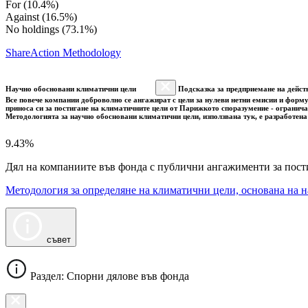
For (10.4%)
Against (16.5%)
No holdings (73.1%)
ShareAction Methodology
Научно обосновани климатични цели
Подсказка за предприемане на дейст
Все повече компании доброволно се ангажират с цели за нулеви нетни емисии и форму
приноса си за постигане на климатичните цели от Парижкото споразумение - огранича
Методологията за научно обосновани климатични цели, използвана тук, е разработена
9.43%
Дял на компаниите във фонда с публични ангажименти за пост
Методология за определяне на климатични цели, основана на н
съвет
Раздел: Спорни дялове във фонда