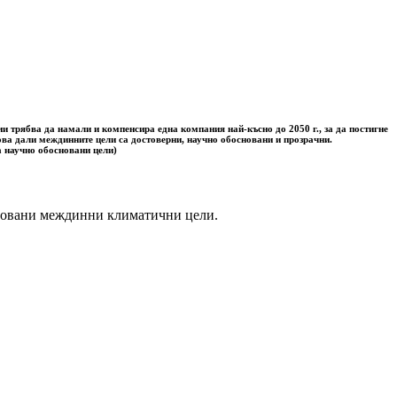
 трябва да намали и компенсира една компания най-късно до 2050 г., за да постигне
ова дали междинните цели са достоверни, научно обосновани и прозрачни.
а научно обосновани цели)
сновани междинни климатични цели.