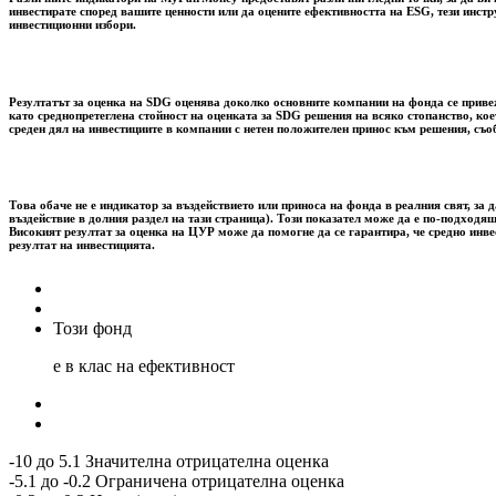
инвестирате според вашите ценности или да оцените ефективността на ESG, тези инст
инвестиционни избори.
Резултатът за оценка на SDG оценява доколко основните компании на фонда се привежд
като среднопретеглена стойност на оценката за SDG решения на всяко стопанство, ко
среден дял на инвестициите в компании с нетен положителен принос към решения, съо
Това обаче не е индикатор за въздействието или приноса на фонда в реалния свят, 
въздействие в долния раздел на тази страница). Този показател може да е по-подходящ
Високият резултат за оценка на ЦУР може да помогне да се гарантира, че средно инв
резултат на инвестицията.
Този фонд
е в клас на ефективност
-10 до 5.1 Значителна отрицателна оценка
-5.1 до -0.2 Ограничена отрицателна оценка