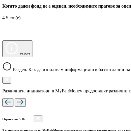
Когато даден фонд не е оценен, необходимите прагове за оц
4 Stern(e)
съвет
Раздел: Как да използвам информацията в базата данни на
Различните индикатори в MyFairMoney предоставят различни гле
Оценка на SDG
Различните индикатори на MyFairMoney предоставят различни гледни точки, за да ви п