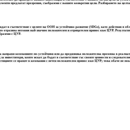
рументи предлагат прозрения, съобразени с вашите конкретни цели. Разбирането на цел
ат в съответствие с целите на ООН за устойчиво развитие (SDGs), като действия в обл
ето отразява неговия най-значим положителен и отрицателен принос към ЦУР. Резултатит
бразени с ЦУР.
за да направи компаниите по-устойчиви или да предизвика положителна промяна в реалн
 за инвеститори, които искат да бъдат в съответствие със своите ценности и следовате
естициите се правят в компании с нетен положителен принос към ЦУР; това обаче не пок