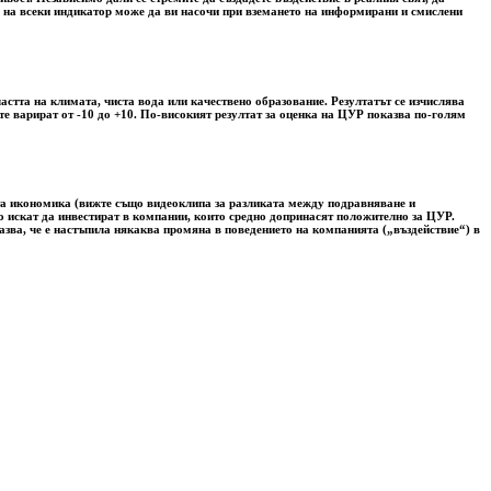
та на всеки индикатор може да ви насочи при вземането на информирани и смислени
астта на климата, чиста вода или качествено образование. Резултатът се изчислява
е варират от -10 до +10. По-високият резултат за оценка на ЦУР показва по-голям
ата икономика (вижте също видеоклипа за разликата между подравняване и
лно искат да инвестират в компании, които средно допринасят положително за ЦУР.
азва, че е настъпила някаква промяна в поведението на компанията („въздействие“) в