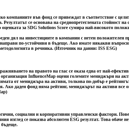
ко компаниите във фонд се привеждат в съответствие с целит
. Резултатът се основава на среднопретеглената стойност на 
тво оценката за SDG Solutions Score сумира най-високото пол
еден дял на инвестициите в компании с нетен положителен пр
и направи по-устойчиви в бъдеще. Ако имате някакви въпроси
методологията в речника. (Източник на данни: ISS ESG)
ражняването на правото на глас се оказа една от най-ефекти
 организация InfluenceMap оцени големите мениджъри на акт
климата от мениджъра на активи, толкова по-добър е рейтингъ
я. Ако даден фонд няма рейтинг, мениджърът на активи все о
Map)
ични, социални и корпоративни управленски фактори. Повече
ния изглед се показва абсолютен ESG резултат. Това обаче не 
 бъдеще.