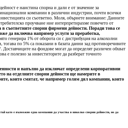
ейност е наистина спорна и дали е от значение за
лтинационални компании в различни индустрии, почти всички
 инвестицията си съответно. Моля, обърнете внимание: Данните
потребителско проучване ние интерпретирахме повечето от
а в съответните спорни фирмени дейности. Поради това се
може да включва например услуги за преработка,
оято генерира 1% от оборота си с дистрибуция на алкохолни
, тогава по 5% са показани в базата данни зад противоречивите
 Доставчиците на фондове могат да определят различен обхват
ва е полезно за инвеститорите да разберат точното
 ценности и напълно да изключат определени корпоративни
то на отделните спорни дейности ще намерите в
рите, които смятат, че например голям дял компании, които
 тъй като е възможно една компания да участва в няколко спорни дейности, но да