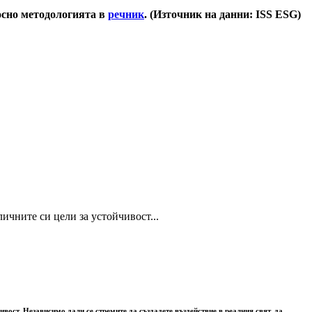
носно методологията в
речник
. (Източник на данни: ISS ESG)
ичните си цели за устойчивост...
вост. Независимо дали се стремите да създадете въздействие в реалния свят, да