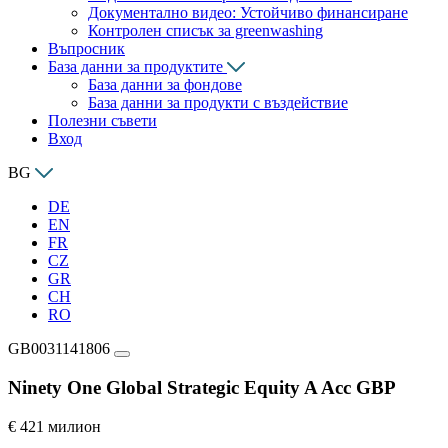
Документално видео: Устойчиво финансиране
Контролен списък за greenwashing
Въпросник
База данни за продуктите
База данни за фондове
База данни за продукти с въздействие
Полезни съвети
Вход
BG
DE
EN
FR
CZ
GR
CH
RO
GB0031141806
Ninety One Global Strategic Equity A Acc GBP
€ 421 милион