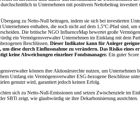
chschnittlich in Unternehmen mit positivem Nettobeitrag investiert wird
 Übergang zu Netto-Null beitragen, indem sie sich bei investierten Unt
 Unternehmen enthalten, die noch nicht auf dem 1,5°C-Pfad sind, um s
erscheiden. Die britische NGO InfluenceMap bewertet große Vermögensv
ubwürdig ein Vermögensverwalter Unternehmen im Einklang mit dem Pari
mabezogenen Beschlüssen.
Dieser Indikator kann für Anleger geeignet
n, um diese durch Einflussnahme zu verändern. Das Risiko eines er
ichtigt keine Abweichungen einzelner Fondsmanager.
Ein guter Score 
gensverwalter können ihre Aktionärsrechte nutzen, um Unternehmen
lchem Umfang ein Vermögensverwalter ESG-bezogene Beschlüsse unterstü
elen genutzt wird, garantiert jedoch keinen Erfolg.
chten sich zu Netto-Null-Emissionen und setzen Zwischenziele im Eink
der SBTi zeigt, wie glaubwürdig sie ihre Dekarbonisierung ausrichten.