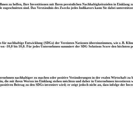
en zu helfen, Ihre Investitionen mit Ihren persönlichen Nachhaltigkeitszielen in Einklang zu
le zugeschnitten sind. Das Verständnis des Zwecks jedes Indikators kann Sie dabei unterstützen
 für nachhaltige Entwicklung (SDGs) der Vereinten Nationen übereinstimmen, wie z. B. Klim
n -10,0 bis 10,0. Für jedes Unternehmen summiert der SDG Solutions Score den höchsten posi
Unternehmen nachhaltiger zu machen oder positive Veränderungen in der realen Wirtschaft zu
 sein, die mit ihren Werten im Einklang stehen möchten und daher in Unternehmen investieren
positiven Beitrag zu den SDGs investiert wird; er zeigt jedoch nicht an, dass infolge der In