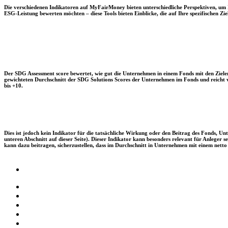
Die verschiedenen Indikatoren auf MyFairMoney bieten unterschiedliche Perspektiven, um Ihn
ESG-Leistung bewerten möchten – diese Tools bieten Einblicke, die auf Ihre spezifischen Zie
Der SDG Assessment score bewertet, wie gut die Unternehmen in einem Fonds mit den Zielen
gewichteten Durchschnitt der SDG Solutions Scores der Unternehmen im Fonds und reicht vo
bis +10.
Dies ist jedoch kein Indikator für die tatsächliche Wirkung oder den Beitrag des Fonds, 
unteren Abschnitt auf dieser Seite). Dieser Indikator kann besonders relevant für Anleger
kann dazu beitragen, sicherzustellen, dass im Durchschnitt in Unternehmen mit einem netto 