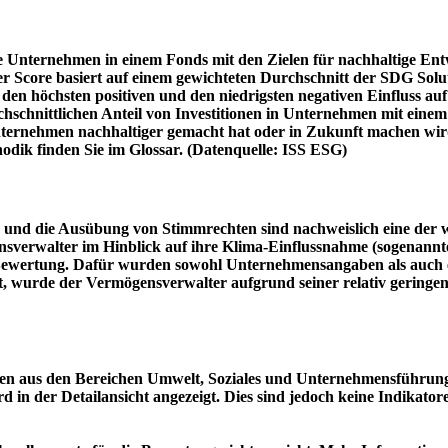
e Unternehmen in einem Fonds mit den Zielen für nachhaltige En
er Score basiert auf einem gewichteten Durchschnitt der SDG Solu
n höchsten positiven und den niedrigsten negativen Einfluss auf 
schnittlichen Anteil von Investitionen in Unternehmen mit einem n
 Unternehmen nachhaltiger gemacht hat oder in Zukunft machen 
hodik finden Sie im Glossar. (Datenquelle: ISS ESG)
und die Ausübung von Stimmrechten sind nachweislich eine der w
sverwalter im Hinblick auf ihre Klima-Einflussnahme (sogenanntes
ie Bewertung. Dafür wurden sowohl Unternehmensangaben als auch e
t, wurde der Vermögensverwalter aufgrund seiner relativ geringe
n aus den Bereichen Umwelt, Soziales und Unternehmensführung mi
d in der Detailansicht angezeigt. Dies sind jedoch keine Indikat