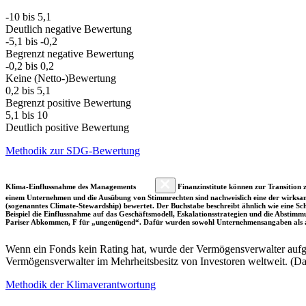
-10 bis 5,1
Deutlich negative Bewertung
-5,1 bis -0,2
Begrenzt negative Bewertung
-0,2 bis 0,2
Keine (Netto-)Bewertung
0,2 bis 5,1
Begrenzt positive Bewertung
5,1 bis 10
Deutlich positive Bewertung
Methodik zur SDG-Bewertung
Klima-Einflussnahme des Managements
Finanzinstitute können zur Transition z
einem Unternehmen und die Ausübung von Stimmrechten sind nachweislich eine der wirksam
(sogenanntes Climate-Stewardship) bewertet. Der Buchstabe beschreibt ähnlich wie eine S
Beispiel die Einflussnahme auf das Geschäftsmodell, Eskalationsstrategien und die Abst
Pariser Abkommen, F für „ungenügend“. Dafür wurden sowohl Unternehmensangaben als a
Wenn ein Fonds kein Rating hat, wurde der Vermögensverwalter aufgru
Vermögensverwalter im Mehrheitsbesitz von Investoren weltweit. (D
Methodik der Klimaverantwortung