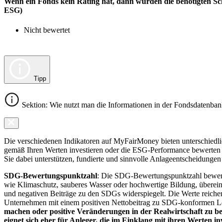
Wenn ein Fonds kein Rating hat, dann wurden die benötigten Sc
ESG)
Nicht bewertet
Tipp
Sektion: Wie nutzt man die Informationen in der Fondsdatenba
Die verschiedenen Indikatoren auf MyFairMoney bieten unterschiedlich
gemäß Ihren Werten investieren oder die ESG-Performance bewerten mö
Sie dabei unterstützen, fundierte und sinnvolle Anlageentscheidungen 
SDG-Bewertungspunktzahl
: Die SDG-Bewertungspunktzahl bewerte
wie Klimaschutz, sauberes Wasser oder hochwertige Bildung, übereins
und negativen Beiträge zu den SDGs widerspiegelt. Die Werte reiche
Unternehmen mit einem positiven Nettobeitrag zu SDG-konformen 
machen oder positive Veränderungen in der Realwirtschaft zu be
eignet sich eher für Anleger, die im Einklang mit ihren Werten i