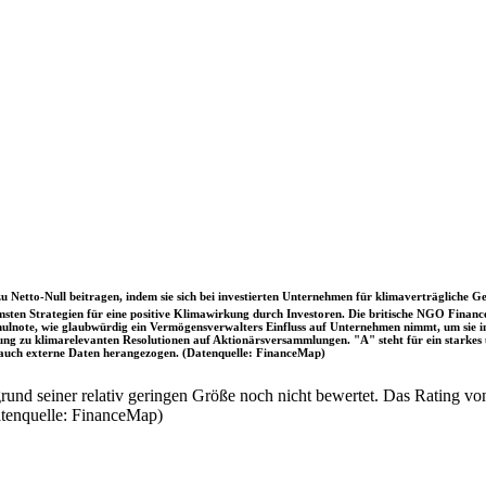
u Netto-Null beitragen, indem sie sich bei investierten Unternehmen für klimaverträgliche Ge
sten Strategien für eine positive Klimawirkung durch Investoren. Die britische NGO Fina
chulnote, wie glaubwürdig ein Vermögensverwalters Einfluss auf Unternehmen nimmt, um sie
immung zu klimarelevanten Resolutionen auf Aktionärsversammlungen. "A" steht für ein sta
uch externe Daten herangezogen. (Datenquelle: FinanceMap)
nd seiner relativ geringen Größe noch nicht bewertet. Das Rating von
atenquelle: FinanceMap)