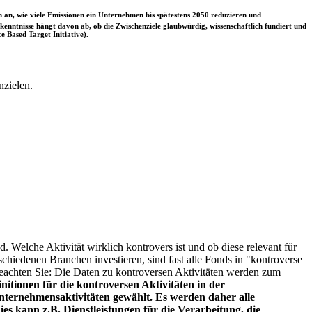
 an, wie viele Emissionen ein Unternehmen bis spätestens 2050 reduzieren und
nntnisse hängt davon ab, ob die Zwischenziele glaubwürdig, wissenschaftlich fundiert und
e Based Target Initiative).
nzielen.
. Welche Aktivität wirklich kontrovers ist und ob diese relevant für
schiedenen Branchen investieren, sind fast alle Fonds in "kontroverse
e beachten Sie: Die Daten zu kontroversen Aktivitäten werden zum
itionen für die kontroversen Aktivitäten in der
ternehmensaktivitäten gewählt. Es werden daher alle
es kann z.B. Dienstleistungen für die Verarbeitung, die