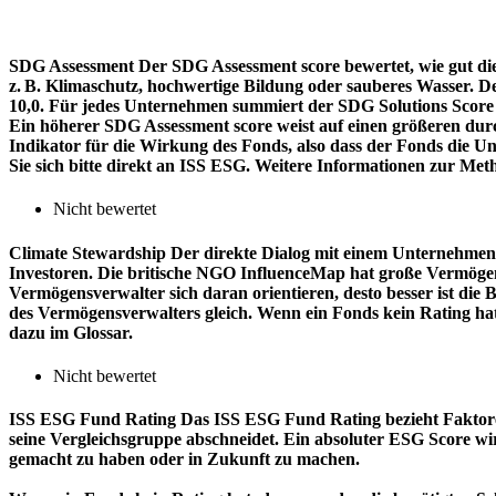
SDG Assessment
Der SDG Assessment score bewertet, wie gut di
z. B. Klimaschutz, hochwertige Bildung oder sauberes Wasser. D
10,0. Für jedes Unternehmen summiert der SDG Solutions Score de
Ein höherer SDG Assessment score weist auf einen größeren durch
Indikator für die Wirkung des Fonds, also dass der Fonds die
Sie sich bitte direkt an ISS ESG. Weitere Informationen zur Met
Nicht bewertet
Climate Stewardship
Der direkte Dialog mit einem Unternehmen 
Investoren. Die britische NGO InfluenceMap hat große Vermögen
Vermögensverwalter sich daran orientieren, desto besser ist d
des Vermögensverwalters gleich. Wenn ein Fonds kein Rating ha
dazu im Glossar.
Nicht bewertet
ISS ESG Fund Rating
Das ISS ESG Fund Rating bezieht Faktore
seine Vergleichsgruppe abschneidet. Ein absoluter ESG Score wir
gemacht zu haben oder in Zukunft zu machen.