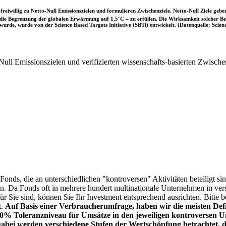
iwillig zu Netto-Null Emissionszielen und formulieren Zwischenziele. Netto-Null Ziele geben
ie Begrenzung der globalen Erwärmung auf 1,5°C – zu erfüllen. Die Wirksamkeit solcher Beke
wurde, wurde von der Science Based Targets Initiative (SBTi) entwickelt. (Datenquelle: Scienc
ull Emissionszielen und verifizierten wissenschafts-basierten Zwische
onds, die an unterschiedlichen "kontroversen" Aktivitäten beteiligt sind
sen. Da Fonds oft in mehrere hundert multinationale Unternehmen in ver
 für Sie sind, können Sie Ihr Investment entsprechend ausrichten. Bitt
t.
Auf Basis einer Verbraucherumfrage, haben wir die meisten Defin
% Toleranzniveau für Umsätze in den jeweiligen kontroversen Un
Dabei werden verschiedene Stufen der Wertschöpfung betrachtet, di