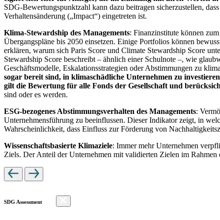
SDG-Bewertungspunktzahl kann dazu beitragen sicherzustellen, dass dur
Verhaltensänderung („Impact“) eingetreten ist.
Klima-Stewardship des Managements
: Finanzinstitute können zum
Übergangspläne bis 2050 einsetzen. Einige Portfolios können bewusst
erklären, warum sich Paris Score und Climate Stewardship Score unt
Stewardship Score beschreibt – ähnlich einer Schulnote –, wie gla
Geschäftsmodelle, Eskalationsstrategien oder Abstimmungen zu kli
sogar bereit sind, in klimaschädliche Unternehmen zu investiere
gilt die Bewertung für alle Fonds der Gesellschaft und berücks
sind oder es werden.
ESG-bezogenes Abstimmungsverhalten des Managements
: Vermö
Unternehmensführung zu beeinflussen. Dieser Indikator zeigt, in we
Wahrscheinlichkeit, dass Einfluss zur Förderung von Nachhaltigkeitszi
Wissenschaftsbasierte Klimaziele
: Immer mehr Unternehmen verpfli
Ziels. Der Anteil der Unternehmen mit validierten Zielen im Rahmen 
SDG Assessment