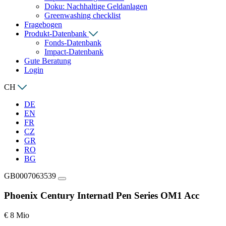
Doku: Nachhaltige Geldanlagen
Greenwashing checklist
Fragebogen
Produkt-Datenbank
Fonds-Datenbank
Impact-Datenbank
Gute Beratung
Login
CH
DE
EN
FR
CZ
GR
RO
BG
GB0007063539
Phoenix Century Internatl Pen Series OM1 Acc
€ 8 Mio