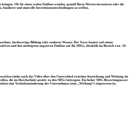
 bringen. Ob Sie einen realen Einfluss erzielen, gemäß Ihren Werten investieren oder die
, fundierte und sinnvolle Investitionsentscheidungen zu treffen.
aschutz, hochwertige Bildung oder sauberes Wasser. Der Score basiert auf einem
tiven und den niedrigsten negativen Einfluss auf die SDGs, ebenfalls im Bereich von -10
 bewirken (siehe auch das Video über den Unterschied zwischen Ausrichtung und Wirkung im
 wollen, die im Durchschnitt positiv zu den SDGs beitragen. Ein hoher SDG-Bewertungsscore
vestition eine Verhaltensänderung der Unternehmen (eine „Wirkung“) eingetreten ist.