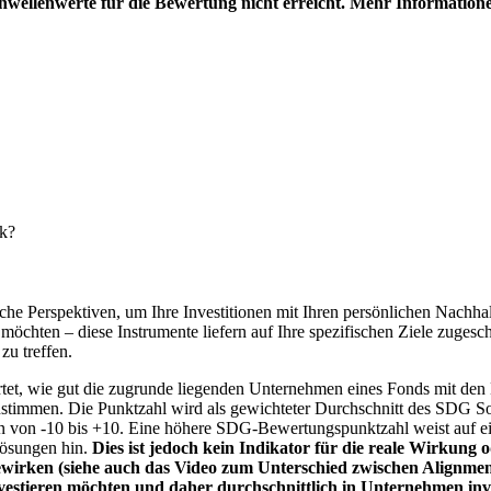
hwellenwerte für die Bewertung nicht erreicht. Mehr Information
nk?
e Perspektiven, um Ihre Investitionen mit Ihren persönlichen Nachhalt
chten – diese Instrumente liefern auf Ihre spezifischen Ziele zugesch
zu treffen.
t, wie gut die zugrunde liegenden Unternehmen eines Fonds mit den 
timmen. Die Punktzahl wird als gewichteter Durchschnitt des SDG Solut
n von -10 bis +10. Eine höhere SDG-Bewertungspunktzahl weist auf eine
Lösungen hin.
Dies ist jedoch kein Indikator für die reale Wirkung
wirken (siehe auch das Video zum Unterschied zwischen Alignment
nvestieren möchten und daher durchschnittlich in Unternehmen inve