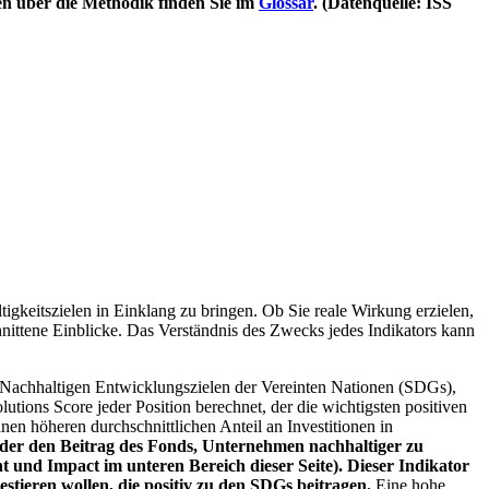
en über die Methodik finden Sie im
Glossar
. (Datenquelle: ISS
igkeitszielen in Einklang zu bringen. Ob Sie reale Wirkung erzielen,
nittene Einblicke. Das Verständnis des Zwecks jedes Indikators kann
Nachhaltigen Entwicklungszielen der Vereinten Nationen (SDGs),
ions Score jeder Position berechnet, der die wichtigsten positiven
n höheren durchschnittlichen Anteil an Investitionen in
 oder den Beitrag des Fonds, Unternehmen nachhaltiger zu
 und Impact im unteren Bereich dieser Seite). Dieser Indikator
stieren wollen, die positiv zu den SDGs beitragen.
Eine hohe