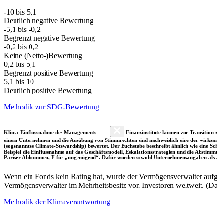
-10 bis 5,1
Deutlich negative Bewertung
-5,1 bis -0,2
Begrenzt negative Bewertung
-0,2 bis 0,2
Keine (Netto-)Bewertung
0,2 bis 5,1
Begrenzt positive Bewertung
5,1 bis 10
Deutlich positive Bewertung
Methodik zur SDG-Bewertung
Klima-Einflussnahme des Managements
Finanzinstitute können zur Transition z
einem Unternehmen und die Ausübung von Stimmrechten sind nachweislich eine der wirksam
(sogenanntes Climate-Stewardship) bewertet. Der Buchstabe beschreibt ähnlich wie eine S
Beispiel die Einflussnahme auf das Geschäftsmodell, Eskalationsstrategien und die Abst
Pariser Abkommen, F für „ungenügend“. Dafür wurden sowohl Unternehmensangaben als a
Wenn ein Fonds kein Rating hat, wurde der Vermögensverwalter aufgru
Vermögensverwalter im Mehrheitsbesitz von Investoren weltweit. (D
Methodik der Klimaverantwortung