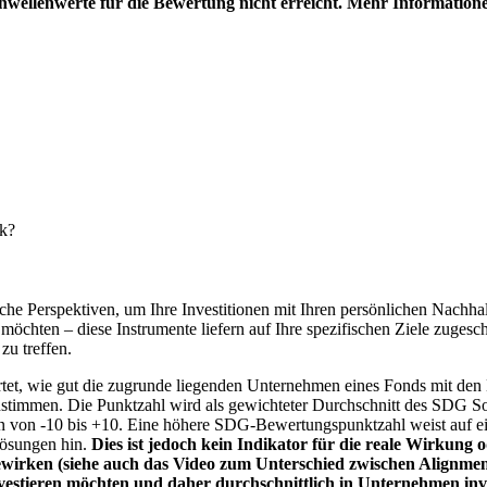
hwellenwerte für die Bewertung nicht erreicht. Mehr Information
nk?
e Perspektiven, um Ihre Investitionen mit Ihren persönlichen Nachhalt
chten – diese Instrumente liefern auf Ihre spezifischen Ziele zugesch
zu treffen.
t, wie gut die zugrunde liegenden Unternehmen eines Fonds mit den 
timmen. Die Punktzahl wird als gewichteter Durchschnitt des SDG Solut
n von -10 bis +10. Eine höhere SDG-Bewertungspunktzahl weist auf eine
Lösungen hin.
Dies ist jedoch kein Indikator für die reale Wirkung
wirken (siehe auch das Video zum Unterschied zwischen Alignment
nvestieren möchten und daher durchschnittlich in Unternehmen inve