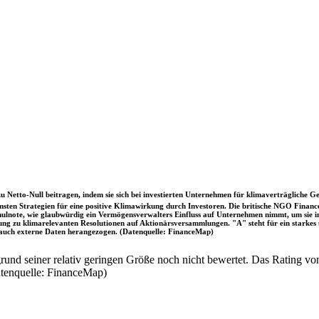
u Netto-Null beitragen, indem sie sich bei investierten Unternehmen für klimaverträgliche Ge
sten Strategien für eine positive Klimawirkung durch Investoren. Die britische NGO Fina
chulnote, wie glaubwürdig ein Vermögensverwalters Einfluss auf Unternehmen nimmt, um sie
immung zu klimarelevanten Resolutionen auf Aktionärsversammlungen. "A" steht für ein sta
uch externe Daten herangezogen. (Datenquelle: FinanceMap)
nd seiner relativ geringen Größe noch nicht bewertet. Das Rating von
atenquelle: FinanceMap)