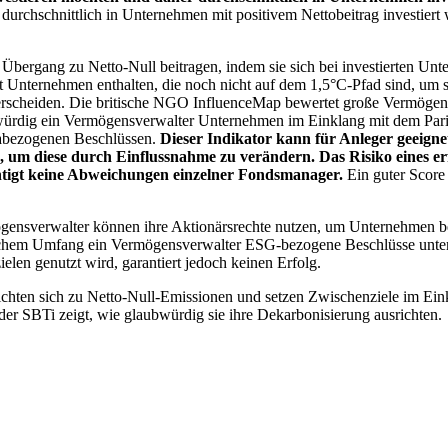
chschnittlich in Unternehmen mit positivem Nettobeitrag investiert wird
 Übergang zu Netto-Null beitragen, indem sie sich bei investierten Unt
 Unternehmen enthalten, die noch nicht auf dem 1,5°C-Pfad sind, um s
erscheiden. Die britische NGO InfluenceMap bewertet große Vermögensv
ubwürdig ein Vermögensverwalter Unternehmen im Einklang mit dem Pari
mabezogenen Beschlüssen.
Dieser Indikator kann für Anleger geeignet
n, um diese durch Einflussnahme zu verändern. Das Risiko eines er
ichtigt keine Abweichungen einzelner Fondsmanager.
Ein guter Score 
gensverwalter können ihre Aktionärsrechte nutzen, um Unternehmen
lchem Umfang ein Vermögensverwalter ESG-bezogene Beschlüsse unterstü
elen genutzt wird, garantiert jedoch keinen Erfolg.
chten sich zu Netto-Null-Emissionen und setzen Zwischenziele im Eink
der SBTi zeigt, wie glaubwürdig sie ihre Dekarbonisierung ausrichten.