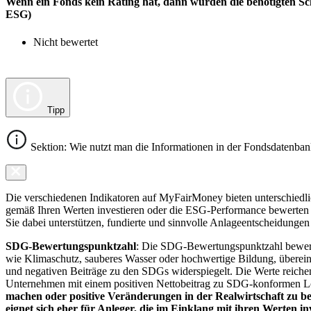
Wenn ein Fonds kein Rating hat, dann wurden die benötigten Sc
ESG)
Nicht bewertet
Tipp
Sektion: Wie nutzt man die Informationen in der Fondsdatenba
Die verschiedenen Indikatoren auf MyFairMoney bieten unterschiedlich
gemäß Ihren Werten investieren oder die ESG-Performance bewerten mö
Sie dabei unterstützen, fundierte und sinnvolle Anlageentscheidungen 
SDG-Bewertungspunktzahl
: Die SDG-Bewertungspunktzahl bewerte
wie Klimaschutz, sauberes Wasser oder hochwertige Bildung, übereins
und negativen Beiträge zu den SDGs widerspiegelt. Die Werte reiche
Unternehmen mit einem positiven Nettobeitrag zu SDG-konformen 
machen oder positive Veränderungen in der Realwirtschaft zu be
eignet sich eher für Anleger, die im Einklang mit ihren Werten i