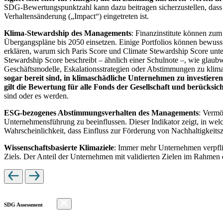
SDG-Bewertungspunktzahl kann dazu beitragen sicherzustellen, dass dur
Verhaltensänderung („Impact“) eingetreten ist.
Klima-Stewardship des Managements
: Finanzinstitute können zum
Übergangspläne bis 2050 einsetzen. Einige Portfolios können bewusst
erklären, warum sich Paris Score und Climate Stewardship Score unt
Stewardship Score beschreibt – ähnlich einer Schulnote –, wie gla
Geschäftsmodelle, Eskalationsstrategien oder Abstimmungen zu kli
sogar bereit sind, in klimaschädliche Unternehmen zu investiere
gilt die Bewertung für alle Fonds der Gesellschaft und berücks
sind oder es werden.
ESG-bezogenes Abstimmungsverhalten des Managements
: Vermö
Unternehmensführung zu beeinflussen. Dieser Indikator zeigt, in we
Wahrscheinlichkeit, dass Einfluss zur Förderung von Nachhaltigkeitszi
Wissenschaftsbasierte Klimaziele
: Immer mehr Unternehmen verpfli
Ziels. Der Anteil der Unternehmen mit validierten Zielen im Rahmen 
SDG Assessment