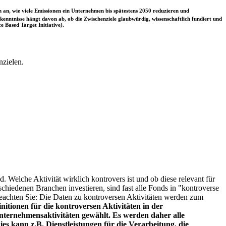
 an, wie viele Emissionen ein Unternehmen bis spätestens 2050 reduzieren und
nntnisse hängt davon ab, ob die Zwischenziele glaubwürdig, wissenschaftlich fundiert und
e Based Target Initiative).
nzielen.
. Welche Aktivität wirklich kontrovers ist und ob diese relevant für
schiedenen Branchen investieren, sind fast alle Fonds in "kontroverse
e beachten Sie: Die Daten zu kontroversen Aktivitäten werden zum
itionen für die kontroversen Aktivitäten in der
ternehmensaktivitäten gewählt. Es werden daher alle
es kann z.B. Dienstleistungen für die Verarbeitung, die