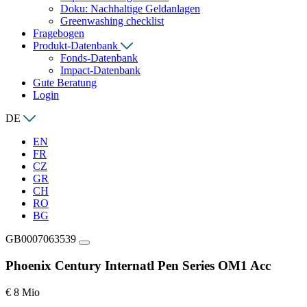
Doku: Nachhaltige Geldanlagen
Greenwashing checklist
Fragebogen
Produkt-Datenbank
Fonds-Datenbank
Impact-Datenbank
Gute Beratung
Login
DE
EN
FR
CZ
GR
CH
RO
BG
GB0007063539
Phoenix Century Internatl Pen Series OM1 Acc
€ 8 Mio