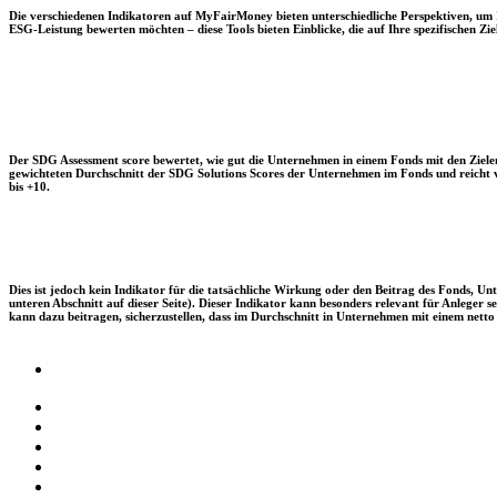
Die verschiedenen Indikatoren auf MyFairMoney bieten unterschiedliche Perspektiven, um Ihn
ESG-Leistung bewerten möchten – diese Tools bieten Einblicke, die auf Ihre spezifischen Zie
Der SDG Assessment score bewertet, wie gut die Unternehmen in einem Fonds mit den Zielen
gewichteten Durchschnitt der SDG Solutions Scores der Unternehmen im Fonds und reicht vo
bis +10.
Dies ist jedoch kein Indikator für die tatsächliche Wirkung oder den Beitrag des Fonds, 
unteren Abschnitt auf dieser Seite). Dieser Indikator kann besonders relevant für Anleger
kann dazu beitragen, sicherzustellen, dass im Durchschnitt in Unternehmen mit einem netto 