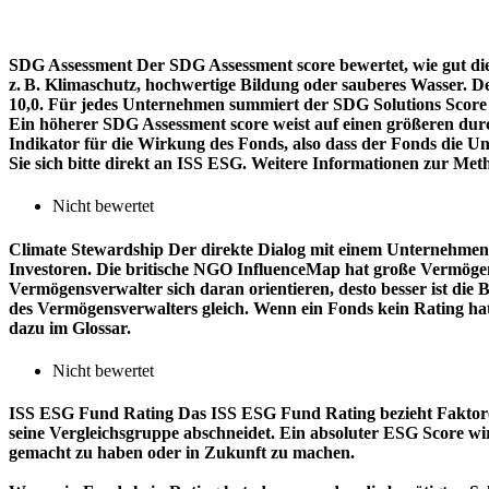
SDG Assessment
Der SDG Assessment score bewertet, wie gut di
z. B. Klimaschutz, hochwertige Bildung oder sauberes Wasser. D
10,0. Für jedes Unternehmen summiert der SDG Solutions Score de
Ein höherer SDG Assessment score weist auf einen größeren durch
Indikator für die Wirkung des Fonds, also dass der Fonds die
Sie sich bitte direkt an ISS ESG. Weitere Informationen zur Met
Nicht bewertet
Climate Stewardship
Der direkte Dialog mit einem Unternehmen 
Investoren. Die britische NGO InfluenceMap hat große Vermögen
Vermögensverwalter sich daran orientieren, desto besser ist d
des Vermögensverwalters gleich. Wenn ein Fonds kein Rating ha
dazu im Glossar.
Nicht bewertet
ISS ESG Fund Rating
Das ISS ESG Fund Rating bezieht Faktore
seine Vergleichsgruppe abschneidet. Ein absoluter ESG Score wir
gemacht zu haben oder in Zukunft zu machen.