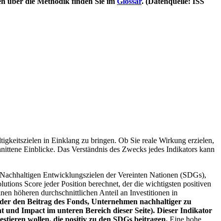
en über die Methodik finden Sie im
Glossar
. (Datenquelle: ISS
igkeitszielen in Einklang zu bringen. Ob Sie reale Wirkung erzielen,
nittene Einblicke. Das Verständnis des Zwecks jedes Indikators kann
Nachhaltigen Entwicklungszielen der Vereinten Nationen (SDGs),
ions Score jeder Position berechnet, der die wichtigsten positiven
n höheren durchschnittlichen Anteil an Investitionen in
 oder den Beitrag des Fonds, Unternehmen nachhaltiger zu
 und Impact im unteren Bereich dieser Seite). Dieser Indikator
stieren wollen, die positiv zu den SDGs beitragen.
Eine hohe