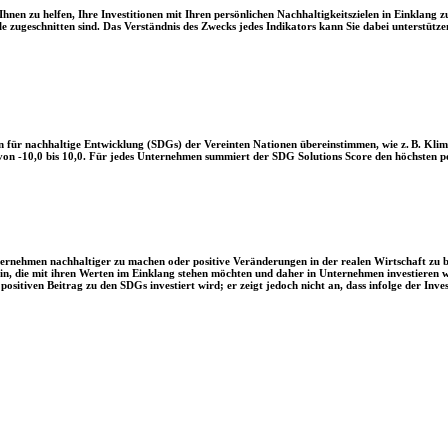
en zu helfen, Ihre Investitionen mit Ihren persönlichen Nachhaltigkeitszielen in Einklang zu
le zugeschnitten sind. Das Verständnis des Zwecks jedes Indikators kann Sie dabei unterstützen
 für nachhaltige Entwicklung (SDGs) der Vereinten Nationen übereinstimmen, wie z. B. Klim
n -10,0 bis 10,0. Für jedes Unternehmen summiert der SDG Solutions Score den höchsten posi
Unternehmen nachhaltiger zu machen oder positive Veränderungen in der realen Wirtschaft zu
 sein, die mit ihren Werten im Einklang stehen möchten und daher in Unternehmen investieren
positiven Beitrag zu den SDGs investiert wird; er zeigt jedoch nicht an, dass infolge der In