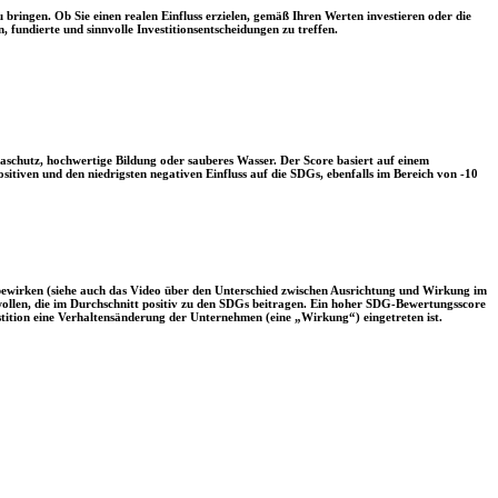
 bringen. Ob Sie einen realen Einfluss erzielen, gemäß Ihren Werten investieren oder die
, fundierte und sinnvolle Investitionsentscheidungen zu treffen.
aschutz, hochwertige Bildung oder sauberes Wasser. Der Score basiert auf einem
tiven und den niedrigsten negativen Einfluss auf die SDGs, ebenfalls im Bereich von -10
 bewirken (siehe auch das Video über den Unterschied zwischen Ausrichtung und Wirkung im
 wollen, die im Durchschnitt positiv zu den SDGs beitragen. Ein hoher SDG-Bewertungsscore
vestition eine Verhaltensänderung der Unternehmen (eine „Wirkung“) eingetreten ist.