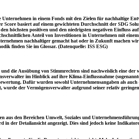
e Unternehmen in einem Fonds mit den Zielen für nachhaltige En
er Score basiert auf einem gewichteten Durchschnitt der SDG Solu
n höchsten positiven und den niedrigsten negativen Einfluss auf 
schnittlichen Anteil von Investitionen in Unternehmen mit einem n
 Unternehmen nachhaltiger gemacht hat oder in Zukunft machen 
hodik finden Sie im Glossar. (Datenquelle: ISS ESG)
und die Ausübung von Stimmrechten sind nachweislich eine der w
sverwalter im Hinblick auf ihre Klima-Einflussnahme (sogenanntes
ie Bewertung. Dafür wurden sowohl Unternehmensangaben als auch e
t, wurde der Vermögensverwalter aufgrund seiner relativ geringe
n aus den Bereichen Umwelt, Soziales und Unternehmensführung mi
d in der Detailansicht angezeigt. Dies sind jedoch keine Indikat