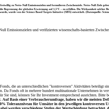
iwillig zu Netto-Null Emissionszielen und formulieren Zwischenziele. Netto-Null Ziele geben
ie Begrenzung der globalen Erwärmung auf 1,5°C – zu erfüllen. Die Wirksamkeit solcher Beke
wurde, wurde von der Science Based Targets Initiative (SBTi) entwickelt. (Datenquelle: Scienc
ull Emissionszielen und verifizierten wissenschafts-basierten Zwische
onds, die an unterschiedlichen "kontroversen" Aktivitäten beteiligt sind
sen. Da Fonds oft in mehrere hundert multinationale Unternehmen in ver
 für Sie sind, können Sie Ihr Investment entsprechend ausrichten. Bitt
t.
Auf Basis einer Verbraucherumfrage, haben wir die meisten Defin
% Toleranzniveau für Umsätze in den jeweiligen kontroversen Un
Dabei werden verschiedene Stufen der Wertschöpfung betrachtet, di