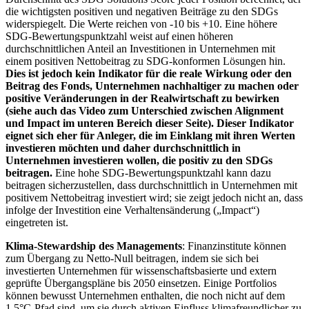
die wichtigsten positiven und negativen Beiträge zu den SDGs
widerspiegelt. Die Werte reichen von -10 bis +10. Eine höhere
SDG-Bewertungspunktzahl weist auf einen höheren
durchschnittlichen Anteil an Investitionen in Unternehmen mit
einem positiven Nettobeitrag zu SDG-konformen Lösungen hin.
Dies ist jedoch kein Indikator für die reale Wirkung oder den
Beitrag des Fonds, Unternehmen nachhaltiger zu machen oder
positive Veränderungen in der Realwirtschaft zu bewirken
(siehe auch das Video zum Unterschied zwischen Alignment
und Impact im unteren Bereich dieser Seite). Dieser Indikator
eignet sich eher für Anleger, die im Einklang mit ihren Werten
investieren möchten und daher durchschnittlich in
Unternehmen investieren wollen, die positiv zu den SDGs
beitragen.
Eine hohe SDG-Bewertungspunktzahl kann dazu
beitragen sicherzustellen, dass durchschnittlich in Unternehmen mit
positivem Nettobeitrag investiert wird; sie zeigt jedoch nicht an, dass
infolge der Investition eine Verhaltensänderung („Impact“)
eingetreten ist.
Klima-Stewardship des Managements
: Finanzinstitute können
zum Übergang zu Netto-Null beitragen, indem sie sich bei
investierten Unternehmen für wissenschaftsbasierte und extern
geprüfte Übergangspläne bis 2050 einsetzen. Einige Portfolios
können bewusst Unternehmen enthalten, die noch nicht auf dem
1,5°C-Pfad sind, um sie durch aktiven Einfluss klimafreundlicher zu