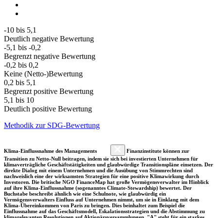
-10 bis 5,1
Deutlich negative Bewertung
-5,1 bis -0,2
Begrenzt negative Bewertung
-0,2 bis 0,2
Keine (Netto-)Bewertung
0,2 bis 5,1
Begrenzt positive Bewertung
5,1 bis 10
Deutlich positive Bewertung
Methodik zur SDG-Bewertung
Klima-Einflussnahme des Managements
Finanzinstitute können zur
Transition zu Netto-Null beitragen, indem sie sich bei investierten Unternehmen für
klimaverträgliche Geschäftstätigkeiten und glaubwürdige Transitionspläne einsetzen. Der
direkte Dialog mit einem Unternehmen und die Ausübung von Stimmrechten sind
nachweislich eine der wirksamsten Strategien für eine positive Klimawirkung durch
Investoren. Die britische NGO FinanceMap hat große Vermögensverwalter im Hinblick
auf ihre Klima-Einflussnahme (sogenanntes Climate-Stewardship) bewertet. Der
Buchstabe beschreibt ähnlich wie eine Schulnote, wie glaubwürdig ein
Vermögensverwalters Einfluss auf Unternehmen nimmt, um sie in Einklang mit dem
Klima-Übereinkommen von Paris zu bringen. Dies beinhaltet zum Beispiel die
Einflussnahme auf das Geschäftsmodell, Eskalationsstrategien und die Abstimmung zu
klimarelevanten Resolutionen auf Aktionärsversammlungen. "A" steht für ein starkes