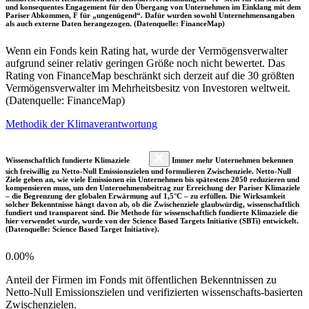
und konsequentes Engagement für den Übergang von Unternehmen im Einklang mit dem
Pariser Abkommen, F für „ungenügend“. Dafür wurden sowohl Unternehmensangaben
als auch externe Daten herangezogen. (Datenquelle: FinanceMap)
Wenn ein Fonds kein Rating hat, wurde der Vermögensverwalter
aufgrund seiner relativ geringen Größe noch nicht bewertet. Das
Rating von FinanceMap beschränkt sich derzeit auf die 30 größten
Vermögensverwalter im Mehrheitsbesitz von Investoren weltweit.
(Datenquelle: FinanceMap)
Methodik der Klimaverantwortung
Wissenschaftlich fundierte Klimaziele
Immer mehr Unternehmen bekennen
sich freiwillig zu Netto-Null Emissionszielen und formulieren Zwischenziele. Netto-Null
Ziele geben an, wie viele Emissionen ein Unternehmen bis spätestens 2050 reduzieren und
kompensieren muss, um den Unternehmensbeitrag zur Erreichung der Pariser Klimaziele
– die Begrenzung der globalen Erwärmung auf 1,5°C – zu erfüllen. Die Wirksamkeit
solcher Bekenntnisse hängt davon ab, ob die Zwischenziele glaubwürdig, wissenschaftlich
fundiert und transparent sind. Die Methode für wissenschaftlich fundierte Klimaziele die
hier verwendet wurde, wurde von der Science Based Targets Initiative (SBTi) entwickelt.
(Datenquelle: Science Based Target Initiative).
0.00%
Anteil der Firmen im Fonds mit öffentlichen Bekenntnissen zu
Netto-Null Emissionszielen und verifizierten wissenschafts-basierten
Zwischenzielen.