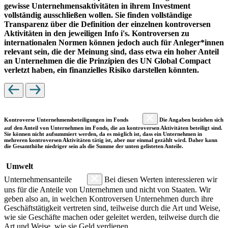
gewisse Unternehmensaktivitäten in ihrem Investment
vollständig ausschließen wollen. Sie finden vollständige
Transparenz über die Definition der einzelnen kontroversen
Aktivitäten in den jeweiligen Info i's. Kontroversen zu
internationalen Normen können jedoch auch für Anleger*innen
relevant sein, die der Meinung sind, dass etwa ein hoher Anteil
an Unternehmen die die Prinzipien des UN Global Compact
verletzt haben, ein finanzielles Risiko darstellen könnten.
Kontroverse Unternehmensbeteiligungen im Fonds
Die Angaben beziehen sich
auf den Anteil von Unternehmen im Fonds, die an kontroversen Aktivitäten beteiligt sind.
Sie können nicht aufsummiert werden, da es möglich ist, dass ein Unternehmen in
mehreren kontroversen Aktivitäten tätig ist, aber nur einmal gezählt wird. Daher kann
die Gesamthöhe niedriger sein als die Summe der unten gelisteten Anteile.
Umwelt
Unternehmensanteile
Bei diesen Werten interessieren wir
uns für die Anteile von Unternehmen und nicht von Staaten. Wir
geben also an, in welchen Kontroversen Unternehmen durch ihre
Geschäftstätigkeit vertreten sind, teilweise durch die Art und Weise,
wie sie Geschäfte machen oder geleitet werden, teilweise durch die
Art und Weise, wie sie Geld verdienen.