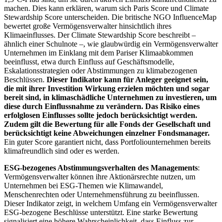
machen. Dies kann erklären, warum sich Paris Score und Climate
Stewardship Score unterscheiden. Die britische NGO InfluenceMap
bewertet große Vermögensverwalter hinsichtlich ihres
Klimaeinflusses. Der Climate Stewardship Score beschreibt –
ähnlich einer Schulnote –, wie glaubwürdig ein Vermögensverwalter
Unternehmen im Einklang mit dem Pariser Klimaabkommen
beeinflusst, etwa durch Einfluss auf Geschäftsmodelle,
Eskalationsstrategien oder Abstimmungen zu klimabezogenen
Beschlüssen.
Dieser Indikator kann für Anleger geeignet sein,
die mit ihrer Investition Wirkung erzielen möchten und sogar
bereit sind, in klimaschädliche Unternehmen zu investieren, um
diese durch Einflussnahme zu verändern. Das Risiko eines
erfolglosen Einflusses sollte jedoch berücksichtigt werden.
Zudem gilt die Bewertung für alle Fonds der Gesellschaft und
berücksichtigt keine Abweichungen einzelner Fondsmanager.
Ein guter Score garantiert nicht, dass Portfoliounternehmen bereits
klimafreundlich sind oder es werden.
ESG-bezogenes Abstimmungsverhalten des Managements
:
Vermögensverwalter können ihre Aktionärsrechte nutzen, um
Unternehmen bei ESG-Themen wie Klimawandel,
Menschenrechten oder Unternehmensführung zu beeinflussen.
Dieser Indikator zeigt, in welchem Umfang ein Vermögensverwalter
ESG-bezogene Beschlüsse unterstützt. Eine starke Bewertung
signalisiert eine höhere Wahrscheinlichkeit, dass Einfluss zur