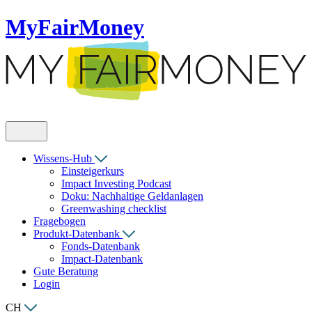
MyFairMoney
Wissens-Hub
Einsteigerkurs
Impact Investing Podcast
Doku: Nachhaltige Geldanlagen
Greenwashing checklist
Fragebogen
Produkt-Datenbank
Fonds-Datenbank
Impact-Datenbank
Gute Beratung
Login
CH