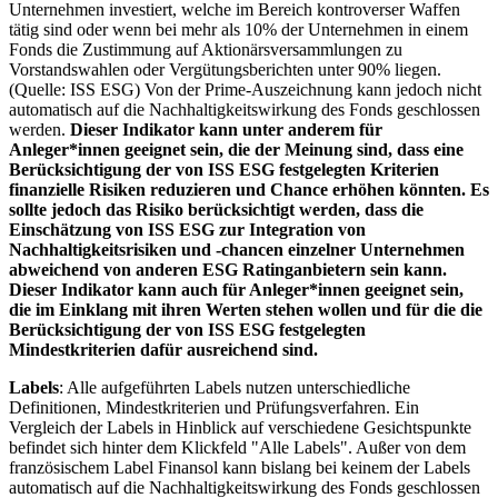
Unternehmen investiert, welche im Bereich kontroverser Waffen
tätig sind oder wenn bei mehr als 10% der Unternehmen in einem
Fonds die Zustimmung auf Aktionärsversammlungen zu
Vorstandswahlen oder Vergütungsberichten unter 90% liegen.
(Quelle: ISS ESG) Von der Prime-Auszeichnung kann jedoch nicht
automatisch auf die Nachhaltigkeitswirkung des Fonds geschlossen
werden.
Dieser Indikator kann unter anderem für
Anleger*innen geeignet sein, die der Meinung sind, dass eine
Berücksichtigung der von ISS ESG festgelegten Kriterien
finanzielle Risiken reduzieren und Chance erhöhen könnten. Es
sollte jedoch das Risiko berücksichtigt werden, dass die
Einschätzung von ISS ESG zur Integration von
Nachhaltigkeitsrisiken und -chancen einzelner Unternehmen
abweichend von anderen ESG Ratinganbietern sein kann.
Dieser Indikator kann auch für Anleger*innen geeignet sein,
die im Einklang mit ihren Werten stehen wollen und für die die
Berücksichtigung der von ISS ESG festgelegten
Mindestkriterien dafür ausreichend sind.
Labels
: Alle aufgeführten Labels nutzen unterschiedliche
Definitionen, Mindestkriterien und Prüfungsverfahren. Ein
Vergleich der Labels in Hinblick auf verschiedene Gesichtspunkte
befindet sich hinter dem Klickfeld "Alle Labels". Außer von dem
französischem Label Finansol kann bislang bei keinem der Labels
automatisch auf die Nachhaltigkeitswirkung des Fonds geschlossen