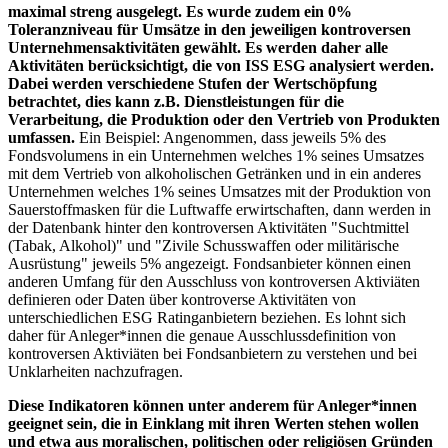
maximal streng ausgelegt. Es wurde zudem ein 0%
Toleranzniveau für Umsätze in den jeweiligen kontroversen
Unternehmensaktivitäten gewählt. Es werden daher alle
Aktivitäten berücksichtigt, die von ISS ESG analysiert werden.
Dabei werden verschiedene Stufen der Wertschöpfung
betrachtet, dies kann z.B. Dienstleistungen für die
Verarbeitung, die Produktion oder den Vertrieb von Produkten
umfassen.
Ein Beispiel: Angenommen, dass jeweils 5% des
Fondsvolumens in ein Unternehmen welches 1% seines Umsatzes
mit dem Vertrieb von alkoholischen Getränken und in ein anderes
Unternehmen welches 1% seines Umsatzes mit der Produktion von
Sauerstoffmasken für die Luftwaffe erwirtschaften, dann werden in
der Datenbank hinter den kontroversen Aktivitäten "Suchtmittel
(Tabak, Alkohol)" und "Zivile Schusswaffen oder militärische
Ausrüstung" jeweils 5% angezeigt. Fondsanbieter können einen
anderen Umfang für den Ausschluss von kontroversen Aktiviäten
definieren oder Daten über kontroverse Aktivitäten von
unterschiedlichen ESG Ratinganbietern beziehen. Es lohnt sich
daher für Anleger*innen die genaue Ausschlussdefinition von
kontroversen Aktiviäten bei Fondsanbietern zu verstehen und bei
Unklarheiten nachzufragen.
Diese Indikatoren können unter anderem für Anleger*innen
geeignet sein, die in Einklang mit ihren Werten stehen wollen
und etwa aus moralischen, politischen oder religiösen Gründen