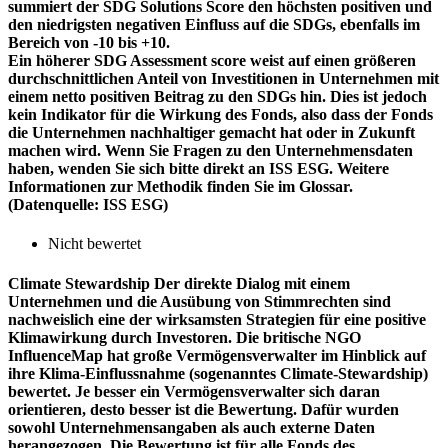
summiert der SDG Solutions Score den höchsten positiven und
den niedrigsten negativen Einfluss auf die SDGs, ebenfalls im
Bereich von -10 bis +10.
Ein höherer SDG Assessment score weist auf einen größeren
durchschnittlichen Anteil von Investitionen in Unternehmen mit
einem netto positiven Beitrag zu den SDGs hin. Dies ist jedoch
kein Indikator für die Wirkung des Fonds, also dass der Fonds
die Unternehmen nachhaltiger gemacht hat oder in Zukunft
machen wird. Wenn Sie Fragen zu den Unternehmensdaten
haben, wenden Sie sich bitte direkt an ISS ESG. Weitere
Informationen zur Methodik finden Sie im Glossar.
(Datenquelle: ISS ESG)
Nicht bewertet
Climate Stewardship
Der direkte Dialog mit einem
Unternehmen und die Ausübung von Stimmrechten sind
nachweislich eine der wirksamsten Strategien für eine positive
Klimawirkung durch Investoren. Die britische NGO
InfluenceMap hat große Vermögensverwalter im Hinblick auf
ihre Klima-Einflussnahme (sogenanntes Climate-Stewardship)
bewertet. Je besser ein Vermögensverwalter sich daran
orientieren, desto besser ist die Bewertung. Dafür wurden
sowohl Unternehmensangaben als auch externe Daten
herangezogen. Die Bewertung ist für alle Fonds des