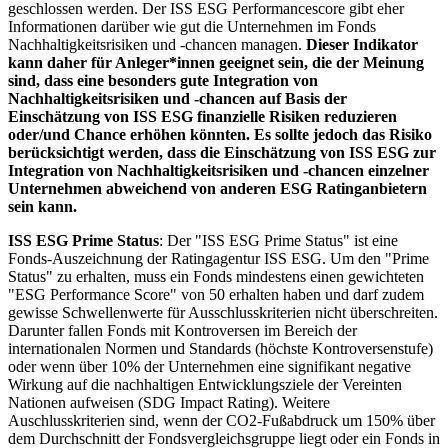
geschlossen werden. Der ISS ESG Performancescore gibt eher
Informationen darüber wie gut die Unternehmen im Fonds
Nachhaltigkeitsrisiken und -chancen managen.
Dieser Indikator
kann daher für Anleger*innen geeignet sein, die der Meinung
sind, dass eine besonders gute Integration von
Nachhaltigkeitsrisiken und -chancen auf Basis der
Einschätzung von ISS ESG finanzielle Risiken reduzieren
oder/und Chance erhöhen könnten. Es sollte jedoch das Risiko
berücksichtigt werden, dass die Einschätzung von ISS ESG zur
Integration von Nachhaltigkeitsrisiken und -chancen einzelner
Unternehmen abweichend von anderen ESG Ratinganbietern
sein kann.
ISS ESG Prime Status
: Der "ISS ESG Prime Status" ist eine
Fonds-Auszeichnung der Ratingagentur ISS ESG. Um den "Prime
Status" zu erhalten, muss ein Fonds mindestens einen gewichteten
"ESG Performance Score" von 50 erhalten haben und darf zudem
gewisse Schwellenwerte für Ausschlusskriterien nicht überschreiten.
Darunter fallen Fonds mit Kontroversen im Bereich der
internationalen Normen und Standards (höchste Kontroversenstufe)
oder wenn über 10% der Unternehmen eine signifikant negative
Wirkung auf die nachhaltigen Entwicklungsziele der Vereinten
Nationen aufweisen (SDG Impact Rating). Weitere
Auschlusskriterien sind, wenn der CO2-Fußabdruck um 150% über
dem Durchschnitt der Fondsvergleichsgruppe liegt oder ein Fonds in