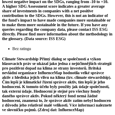
lowest negative impact on the SDGs, ranging from -10 to +10.
A higher SDG Assessment score indicates a greater average
share of investments in companies with a net positive
contribution to the SDGs. However, this is not an indicator of
the fund's impact to have made companies more sustainable or
to make them more sustainable in the future. If you have any
queries regarding the company data, please contact ISS ESG
directly. Please find more information about the methodology in
the glossary. (Data source: ISS ESG)
Bez ratingu
Climate Stewardship
Přímý dialog se společností a výkon
hlasovacích práv se ukázal jako jedna z nejúčinnějších strategií
pro pozitivní dopad na klima ze strany investorů. Britská
nevládní organizace InfluenceMap hodnotila velké správce
aktiv z hlediska jejich vlivu na klima (tzv. climate stewardship).
Čím lepší je klimatické řízení správce aktiv, tím lepší je jeho
hodnocení. K tomuto účelu byly použity jak údaje společnosti,
tak externí údaje. Hodnocení je stejné pro všechny fondy
daného správce aktiv. Pokud některý fond nemá žádné
hodnocení, znamená to, že správce aktiv zatím nebyl hodnocen
z důvodu jeho relativně malé velikosti. Více informací naleznete
ve slovníčku pojmů. (Zdroj dat: InfluenceMap)