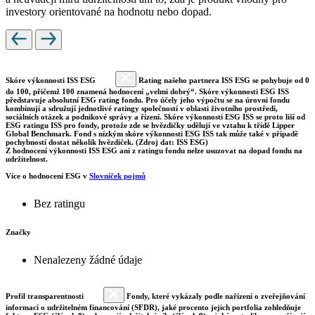
investory orientované na hodnotu nebo dopad.
Skóre výkonnosti ISS ESG
Rating našeho partnera ISS ESG se pohybuje od 0
do 100, přičemž 100 znamená hodnocení „velmi dobrý“. Skóre výkonnosti ESG ISS
představuje absolutní ESG rating fondu. Pro účely jeho výpočtu se na úrovni fondu
kombinují a sdružují jednotlivé ratingy společností v oblasti životního prostředí,
sociálních otázek a podnikové správy a řízení. Skóre výkonnosti ESG ISS se proto liší od
ESG ratingu ISS pro fondy, protože zde se hvězdičky udělují ve vztahu k třídě Lipper
Global Benchmark. Fond s nízkým skóre výkonnosti ESG ISS tak může také v případě
pochybností dostat několik hvězdiček. (Zdroj dat: ISS ESG)
Z hodnocení výkonnosti ISS ESG ani z ratingu fondu nelze usuzovat na dopad fondu na
udržitelnost.
Více o hodnocení ESG v
Slovníček pojmů
Bez ratingu
Značky
Nenalezeny žádné údaje
Profil transparentnosti
Fondy, které vykázaly podle nařízení o zveřejňování
informací o udržitelném financování (SFDR), jaké procento jejich portfolia zohledňuje