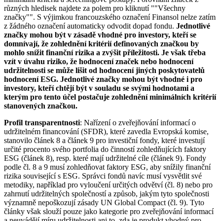
různých hledisek najdete za polem pro kliknutí ""Všechny
značky"". S výjimkou francouzského označení Finansol nelze zatím
z žádného označení automaticky odvodit dopad fondu.
Jednotlivé
značky mohou být v zásadě vhodné pro investory, kteří se
domnívají, že zohlednění kritérií definovaných značkou by
mohlo snížit finanční rizika a zvýšit příležitosti. Je však třeba
vzít v úvahu riziko, že hodnocení značek nebo hodnocení
udržitelnosti se může lišit od hodnocení jiných poskytovatelů
hodnocení ESG. Jednotlivé značky mohou být vhodné i pro
investory, kteří chtějí být v souladu se svými hodnotami a
kterým pro tento účel postačuje zohlednění minimálních kritérií
stanovených značkou.
Profil transparentnosti
: Nařízení o zveřejňování informací o
udržitelném financování (SFDR), které zavedla Evropská komise,
stanovilo článek 8 a článek 9 pro investiční fondy, které investují
určité procento svého portfolia do činností zohledňujících faktory
ESG (článek 8), resp. které mají udržitelné cíle (článek 9). Fondy
podle čl. 8 a 9 musí zohledňovat faktory ESG, aby snížily finanční
rizika související s ESG. Správci fondů navíc musí vysvětlit své
metodiky, například pro vyloučení určitých odvětví (čl. 8) nebo pro
zahrnutí udržitelných společností a způsob, jakým tyto společnosti
významně nepoškozují zásady UN Global Compact (čl. 9). Tyto
články však slouží pouze jako kategorie pro zveřejňování informací
a neuvádějí míru udržitelnosti ani to, zda je produkt vhodný pro