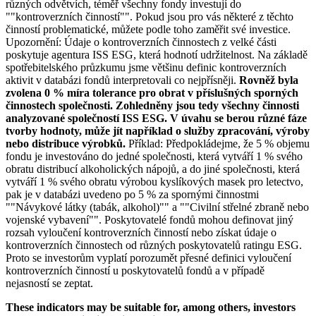
různých odvětvích, téměř všechny fondy investují do
""kontroverzních činností"". Pokud jsou pro vás některé z těchto
činností problematické, můžete podle toho zaměřit své investice.
Upozornění: Údaje o kontroverzních činnostech z velké části
poskytuje agentura ISS ESG, která hodnotí udržitelnost. Na základě
spotřebitelského průzkumu jsme většinu definic kontroverzních
aktivit v databázi fondů interpretovali co nejpřísněji.
Rovněž byla
zvolena 0 % míra tolerance pro obrat v příslušných sporných
činnostech společnosti. Zohledněny jsou tedy všechny činnosti
analyzované společností ISS ESG. V úvahu se berou různé fáze
tvorby hodnoty, může jít například o služby zpracování, výroby
nebo distribuce výrobků.
Příklad: Předpokládejme, že 5 % objemu
fondu je investováno do jedné společnosti, která vytváří 1 % svého
obratu distribucí alkoholických nápojů, a do jiné společnosti, která
vytváří 1 % svého obratu výrobou kyslíkových masek pro letectvo,
pak je v databázi uvedeno po 5 % za spornými činnostmi
""Návykové látky (tabák, alkohol)"" a ""Civilní střelné zbraně nebo
vojenské vybavení"". Poskytovatelé fondů mohou definovat jiný
rozsah vyloučení kontroverzních činností nebo získat údaje o
kontroverzních činnostech od různých poskytovatelů ratingu ESG.
Proto se investorům vyplatí porozumět přesné definici vyloučení
kontroverzních činností u poskytovatelů fondů a v případě
nejasností se zeptat.
These indicators may be suitable for, among others, investors