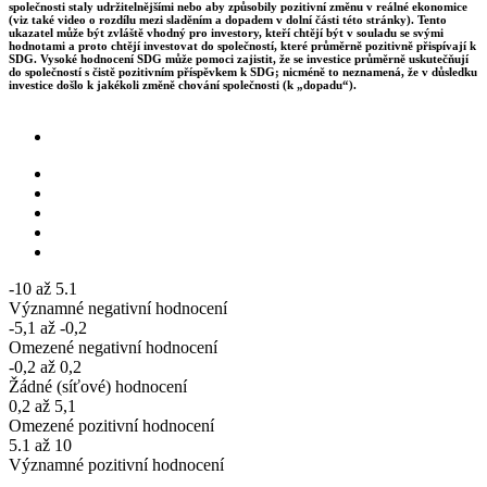
společnosti staly udržitelnějšími nebo aby způsobily pozitivní změnu v reálné ekonomice
(viz také video o rozdílu mezi sladěním a dopadem v dolní části této stránky). Tento
ukazatel může být zvláště vhodný pro investory, kteří chtějí být v souladu se svými
hodnotami a proto chtějí investovat do společností, které průměrně pozitivně přispívají k
SDG. Vysoké hodnocení SDG může pomoci zajistit, že se investice průměrně uskutečňují
do společností s čistě pozitivním příspěvkem k SDG; nicméně to neznamená, že v důsledku
investice došlo k jakékoli změně chování společnosti (k „dopadu“).
-10 až 5.1
Významné negativní hodnocení
-5,1 až -0,2
Omezené negativní hodnocení
-0,2 až 0,2
Žádné (síťové) hodnocení
0,2 až 5,1
Omezené pozitivní hodnocení
5.1 až 10
Významné pozitivní hodnocení