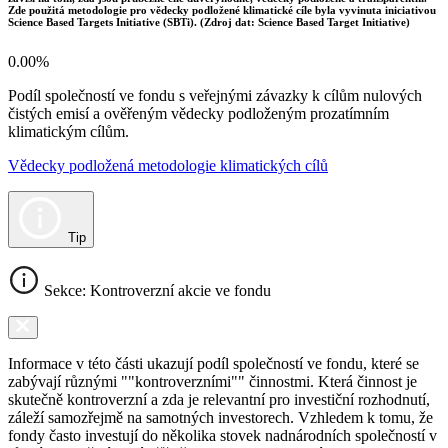
Zde použitá metodologie pro vědecky podložené klimatické cíle byla vyvinuta iniciativou
Science Based Targets Initiative (SBTi). (Zdroj dat: Science Based Target Initiative)
0.00%
Podíl společností ve fondu s veřejnými závazky k cílům nulových
čistých emisí a ověřeným vědecky podloženým prozatímním
klimatickým cílům.
Vědecky podložená metodologie klimatických cílů
Tip
Sekce: Kontroverzní akcie ve fondu
Informace v této části ukazují podíl společností ve fondu, které se
zabývají různými ""kontroverzními"" činnostmi. Která činnost je
skutečně kontroverzní a zda je relevantní pro investiční rozhodnutí,
záleží samozřejmě na samotných investorech. Vzhledem k tomu, že
fondy často investují do několika stovek nadnárodních společností v