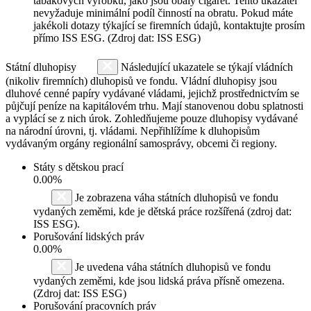
tabákových výrobků, jako jsou obaly cigaret. Tento ukazatel
nevyžaduje minimální podíl činností na obratu. Pokud máte
jakékoli dotazy týkající se firemních údajů, kontaktujte prosím
přímo ISS ESG. (Zdroj dat: ISS ESG)
Státní dluhopisy
Následující ukazatele se týkají vládních
(nikoliv firemních) dluhopisů ve fondu. Vládní dluhopisy jsou
dluhové cenné papíry vydávané vládami, jejichž prostřednictvím se
půjčují peníze na kapitálovém trhu. Mají stanovenou dobu splatnosti
a vyplácí se z nich úrok. Zohledňujeme pouze dluhopisy vydávané
na národní úrovni, tj. vládami. Nepřihlížíme k dluhopisům
vydávaným orgány regionální samosprávy, obcemi či regiony.
Státy s dětskou prací
0.00%
Je zobrazena váha státních dluhopisů ve fondu
vydaných zeměmi, kde je dětská práce rozšířená (zdroj dat:
ISS ESG).
Porušování lidských práv
0.00%
Je uvedena váha státních dluhopisů ve fondu
vydaných zeměmi, kde jsou lidská práva přísně omezena.
(Zdroj dat: ISS ESG)
Porušování pracovních práv