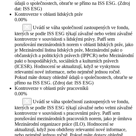
údajů o společnostech, obraťte se přímo na ISS ESG. (Zdroj
dat: ISS ESG)
Kontroverze v oblasti lidských práv
0.00%
Uvádí se váha společností zastoupených ve fondu,
kterých se podle ISS ESG týkají závažné nebo velmi závažné
kontroverze v souvislosti s lidskými právy. Patří sem
porušování mezinárodních norem v oblasti lidských práv, jako
je Mezinárodní listina lidských práv, Mezinárodní pakt o
občanských a politických právech (IPPCR) nebo Mezinárodní
pakt o hospodářských, sociálních a kulturních právech
(ICESR). Hodnocení se aktualizují, když se vyskytnou
relevantní nové informace, nebo nejméně jednou ročně.
Pokud máte dotazy ohledně údajů o společnostech, obraťte se
přímo na ISS ESG. (Zdroj dat: ISS ESG)
Kontroverze v oblasti práv pracovníků
0.00%
Uvádí se váha společností zastoupených ve fondu,
kterých se podle ISS ESG týkají závažné nebo velmi závažné
kontroverze v souvislosti s pracovními právy. Patří sem
porušování mezinárodních pracovních norem, jako je úmluva
Mezinárodní organizace práce (ILO). Hodnocení se
aktualizují, když jsou obdrženy relevantní nové informace,
nebo nejméně jednou ročně. Pokud máte dotazy ohledně