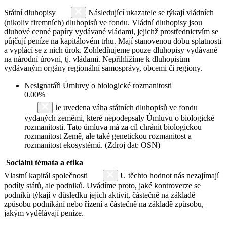
Státní dluhopisy
Následující ukazatele se týkají vládních
(nikoliv firemních) dluhopisů ve fondu. Vládní dluhopisy jsou
dluhové cenné papíry vydávané vládami, jejichž prostřednictvím se
půjčují peníze na kapitálovém trhu. Mají stanovenou dobu splatnosti
a vyplácí se z nich úrok. Zohledňujeme pouze dluhopisy vydávané
na národní úrovni, tj. vládami. Nepřihlížíme k dluhopisům
vydávaným orgány regionální samosprávy, obcemi či regiony.
Nesignatáři Úmluvy o biologické rozmanitosti
0.00%
Je uvedena váha státních dluhopisů ve fondu
vydaných zeměmi, které nepodepsaly Úmluvu o biologické
rozmanitosti. Tato úmluva má za cíl chránit biologickou
rozmanitost Země, ale také genetickou rozmanitost a
rozmanitost ekosystémů. (Zdroj dat: OSN)
Sociální témata a etika
Vlastní kapitál společnosti
U těchto hodnot nás nezajímají
podíly států, ale podniků. Uvádíme proto, jaké kontroverze se
podniků týkají v důsledku jejich aktivit, částečně na základě
způsobu podnikání nebo řízení a částečně na základě způsobu,
jakým vydělávají peníze.