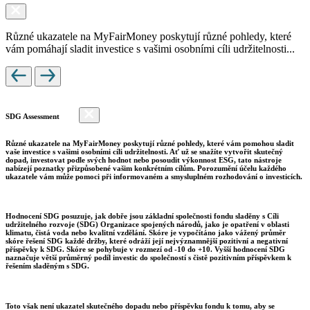
Různé ukazatele na MyFairMoney poskytují různé pohledy, které
vám pomáhají sladit investice s vašimi osobními cíli udržitelnosti...
SDG Assessment
Různé ukazatele na MyFairMoney poskytují různé pohledy, které vám pomohou sladit
vaše investice s vašimi osobními cíli udržitelnosti. Ať už se snažíte vytvořit skutečný
dopad, investovat podle svých hodnot nebo posoudit výkonnost ESG, tato nástroje
nabízejí poznatky přizpůsobené vašim konkrétním cílům. Porozumění účelu každého
ukazatele vám může pomoci při informovaném a smysluplném rozhodování o investicích.
Hodnocení SDG posuzuje, jak dobře jsou základní společnosti fondu sladěny s Cíli
udržitelného rozvoje (SDG) Organizace spojených národů, jako je opatření v oblasti
klimatu, čistá voda nebo kvalitní vzdělání. Skóre je vypočítáno jako vážený průměr
skóre řešení SDG každé držby, které odráží její nejvýznamnější pozitivní a negativní
příspěvky k SDG. Skóre se pohybuje v rozmezí od -10 do +10. Vyšší hodnocení SDG
naznačuje větší průměrný podíl investic do společností s čistě pozitivním příspěvkem k
řešením sladěným s SDG.
Toto však není ukazatel skutečného dopadu nebo příspěvku fondu k tomu, aby se