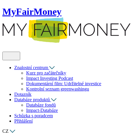
MyFairMoney
Znalostní centrum
Kurz pro začátečníky
Impact Investing Podcast
Dokumentární film: Udržitelné investice
Kontrolní seznam greenwashingu
Dotazník
Databáze produktů
Databáze fondů
Impact-Databáze
Schůzka s poradcem
Přihlášení
CZ