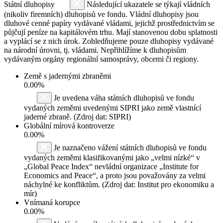
Státní dluhopisy
Následující ukazatele se týkají vládních
(nikoliv firemních) dluhopisů ve fondu. Vládní dluhopisy jsou
dluhové cenné papíry vydávané vládami, jejichž prostřednictvím se
půjčují peníze na kapitálovém trhu. Mají stanovenou dobu splatnosti
a vyplácí se z nich úrok. Zohledňujeme pouze dluhopisy vydávané
na národní úrovni, tj. vládami. Nepřihlížíme k dluhopisům
vydávaným orgány regionální samosprávy, obcemi či regiony.
Země s jadernými zbraněmi
0.00%
Je uvedena váha státních dluhopisů ve fondu
vydaných zeměmi uvedenými SIPRI jako země vlastnící
jaderné zbraně. (Zdroj dat: SIPRI)
Globální mírová kontroverze
0.00%
Je naznačeno vážení státních dluhopisů ve fondu
vydaných zeměmi klasifikovanými jako „velmi nízké“ v
„Global Peace Index“ nevládní organizace „Institute for
Economics and Peace“, a proto jsou považovány za velmi
náchylné ke konfliktům. (Zdroj dat: Institut pro ekonomiku a
mír)
Vnímaná korupce
0.00%