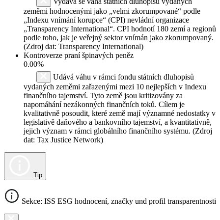
Vydává se váha státních dluhopisů vydaných
zeměmi hodnocenými jako „velmi zkorumpované“ podle
„Indexu vnímání korupce“ (CPI) nevládní organizace
„Transparency International“. CPI hodnotí 180 zemí a regionů
podle toho, jak je veřejný sektor vnímán jako zkorumpovaný.
(Zdroj dat: Transparency International)
Kontroverze praní špinavých peněz
0.00%
Udává váhu v rámci fondu státních dluhopisů
vydaných zeměmi zařazenými mezi 10 nejlepších v Indexu
finančního tajemství. Tyto země jsou kritizovány za
napomáhání nezákonných finančních toků. Cílem je
kvalitativně posoudit, které země mají významné nedostatky v
legislativě daňového a bankovního tajemství, a kvantitativně,
jejich význam v rámci globálního finančního systému. (Zdroj
dat: Tax Justice Network)
Tip
Sekce: ISS ESG hodnocení, značky und profil transparentnosti