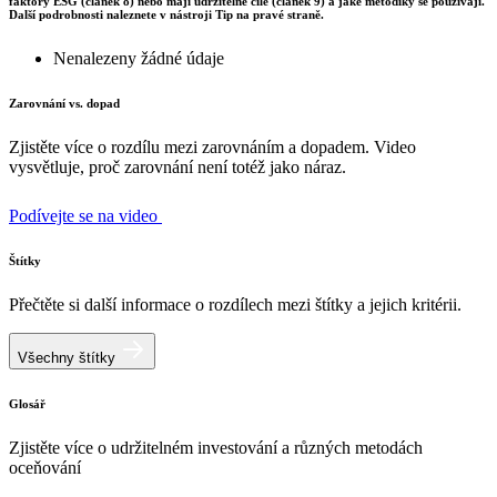
faktory ESG (článek 8) nebo mají udržitelné cíle (článek 9) a jaké metodiky se používají.
Další podrobnosti naleznete v nástroji Tip na pravé straně.
Nenalezeny žádné údaje
Zarovnání vs. dopad
Zjistěte více o rozdílu mezi zarovnáním a dopadem. Video
vysvětluje, proč zarovnání není totéž jako náraz.
Podívejte se na video
Štítky
Přečtěte si další informace o rozdílech mezi štítky a jejich kritérii.
Všechny štítky
Glosář
Zjistěte více o udržitelném investování a různých metodách
oceňování