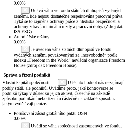
0.00%
Udává váhu ve fondu státních dluhopisů vydaných
zeměmi, kde nejsou dostatečně respektována pracovní práva.
Týká se to zejména ochrany práce z hlediska bezpečnosti a
ochrany zdraví, minimální mzdy a pracovní doby. (Zdroj dat:
ISS ESG)
Autoritářské režimy
0.00%
Je uvedena váha státních dluhopisů ve fondu
vydaných zeměmi považovanými za „nesvobodné“ podle
indexu „Freedom in the World“ nevládní organizace Freedom
House (zdroj dat: Freedom House).
Správa a řízení podniků
Vlastní kapitál společnosti
U těchto hodnot nás nezajímají
podíly států, ale podniků. Uvádíme proto, jaké kontroverze se
podniků týkají v důsledku jejich aktivit, částečně na základě
způsobu podnikání nebo řízení a částečně na základě způsobu,
jakým vydělávají peníze.
Porušování zásad globálního paktu OSN
0.00%
Uvádí se váha společností zastoupených ve fondu,