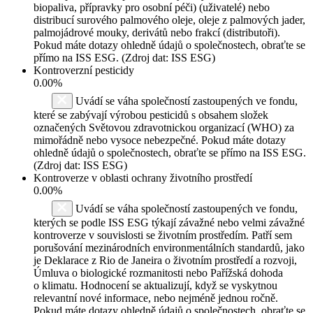
biopaliva, přípravky pro osobní péči) (uživatelé) nebo
distribucí surového palmového oleje, oleje z palmových jader,
palmojádrové mouky, derivátů nebo frakcí (distributoři).
Pokud máte dotazy ohledně údajů o společnostech, obraťte se
přímo na ISS ESG. (Zdroj dat: ISS ESG)
Kontroverzní pesticidy
0.00%
Uvádí se váha společností zastoupených ve fondu,
které se zabývají výrobou pesticidů s obsahem složek
označených Světovou zdravotnickou organizací (WHO) za
mimořádně nebo vysoce nebezpečné. Pokud máte dotazy
ohledně údajů o společnostech, obraťte se přímo na ISS ESG.
(Zdroj dat: ISS ESG)
Kontroverze v oblasti ochrany životního prostředí
0.00%
Uvádí se váha společností zastoupených ve fondu,
kterých se podle ISS ESG týkají závažné nebo velmi závažné
kontroverze v souvislosti se životním prostředím. Patří sem
porušování mezinárodních environmentálních standardů, jako
je Deklarace z Rio de Janeira o životním prostředí a rozvoji,
Úmluva o biologické rozmanitosti nebo Pařížská dohoda
o klimatu. Hodnocení se aktualizují, když se vyskytnou
relevantní nové informace, nebo nejméně jednou ročně.
Pokud máte dotazy ohledně údajů o společnostech, obraťte se