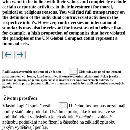
who want to be in line with their values and completely exclude
certain corporate activities in their investment for moral,
political or religious reasons. You will find full transparency on
the definition of the individual controversial activities in the
respective info i's. However, controversies on international
standards may also be relevant for investors who believe that,
for example, a high proportion of companies that have violated
the principles of the UN Global Compact could represent a
financial risk.
Podíl kontroverzních společností ve fondu
Čísla udávají podíl společností
zastoupených ve fondu, které se zabývají kontroverzními aktivitami. Nelze je sečíst,
protože je možné, že jedna společnost se účastní více kontroverzních aktivit, ale
započítává se pouze jednou. Celkový objem proto může být nižší než součet uvedených
podílů.
Životní prostředí
Vlastní kapitál společnosti
U těchto hodnot nás nezajímají
podíly států, ale podniků. Uvádíme proto, jaké kontroverze se
podniků týkají v důsledku jejich aktivit, částečně na základě
způsobu podnikání nebo řízení a částečně na základě způsobu,
jakým vydělávají peníze.