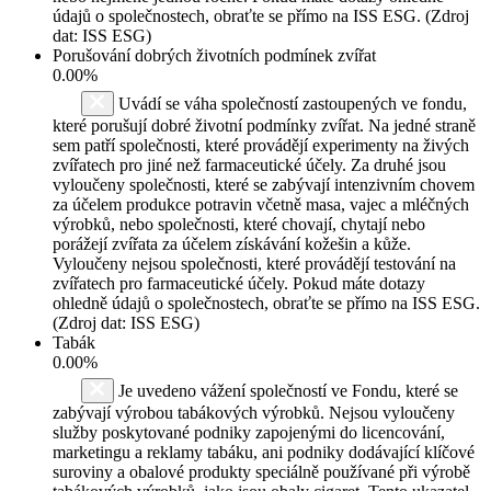
údajů o společnostech, obraťte se přímo na ISS ESG. (Zdroj
dat: ISS ESG)
Porušování dobrých životních podmínek zvířat
0.00%
Uvádí se váha společností zastoupených ve fondu,
které porušují dobré životní podmínky zvířat. Na jedné straně
sem patří společnosti, které provádějí experimenty na živých
zvířatech pro jiné než farmaceutické účely. Za druhé jsou
vyloučeny společnosti, které se zabývají intenzivním chovem
za účelem produkce potravin včetně masa, vajec a mléčných
výrobků, nebo společnosti, které chovají, chytají nebo
porážejí zvířata za účelem získávání kožešin a kůže.
Vyloučeny nejsou společnosti, které provádějí testování na
zvířatech pro farmaceutické účely. Pokud máte dotazy
ohledně údajů o společnostech, obraťte se přímo na ISS ESG.
(Zdroj dat: ISS ESG)
Tabák
0.00%
Je uvedeno vážení společností ve Fondu, které se
zabývají výrobou tabákových výrobků. Nejsou vyloučeny
služby poskytované podniky zapojenými do licencování,
marketingu a reklamy tabáku, ani podniky dodávající klíčové
suroviny a obalové produkty speciálně používané při výrobě