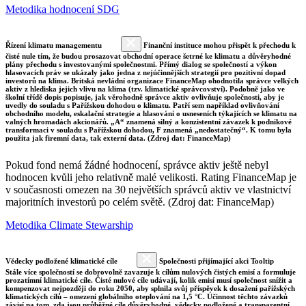
Metodika hodnocení SDG
Řízení klimatu managementu
Finanční instituce mohou přispět k přechodu k
čisté nule tím, že budou prosazovat obchodní operace šetrné ke klimatu a důvěryhodné
plány přechodu s investovanými společnostmi. Přímý dialog se společností a výkon
hlasovacích práv se ukázaly jako jedna z nejúčinnějších strategií pro pozitivní dopad
investorů na klima. Britská nevládní organizace FinanceMap ohodnotila správce velkých
aktiv z hlediska jejich vlivu na klima (tzv. klimatické správcovství). Podobně jako ve
školní třídě dopis popisuje, jak věrohodně správce aktiv ovlivňuje společnosti, aby je
uvedly do souladu s Pařížskou dohodou o klimatu. Patří sem například ovlivňování
obchodního modelu, eskalační strategie a hlasování o usneseních týkajících se klimatu na
valných hromadách akcionářů. „A“ znamená silný a konzistentní závazek k podnikové
transformaci v souladu s Pařížskou dohodou, F znamená „nedostatečný“. K tomu byla
použita jak firemní data, tak externí data. (Zdroj dat: FinanceMap)
Pokud fond nemá žádné hodnocení, správce aktiv ještě nebyl
hodnocen kvůli jeho relativně malé velikosti. Rating FinanceMap je
v současnosti omezen na 30 největších správců aktiv ve vlastnictví
majoritních investorů po celém světě. (Zdroj dat: FinanceMap)
Metodika Climate Stewarship
Vědecky podložené klimatické cíle
Společnosti přijímající akci Tooltip
Stále více společností se dobrovolně zavazuje k cílům nulových čistých emisí a formuluje
prozatímní klimatické cíle. Čisté nulové cíle udávají, kolik emisí musí společnost snížit a
kompenzovat nejpozději do roku 2050, aby splnila svůj příspěvek k dosažení pařížských
klimatických cílů – omezení globálního oteplování na 1,5 °C. Účinnost těchto závazků
závisí na tom, zda jsou průběžné cíle důvěryhodné, vědecky podložené a transparentní.