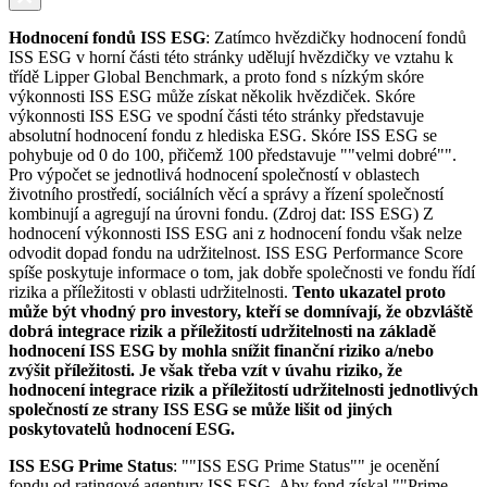
Hodnocení fondů ISS ESG
: Zatímco hvězdičky hodnocení fondů
ISS ESG v horní části této stránky udělují hvězdičky ve vztahu k
třídě Lipper Global Benchmark, a proto fond s nízkým skóre
výkonnosti ISS ESG může získat několik hvězdiček. Skóre
výkonnosti ISS ESG ve spodní části této stránky představuje
absolutní hodnocení fondu z hlediska ESG. Skóre ISS ESG se
pohybuje od 0 do 100, přičemž 100 představuje ""velmi dobré"".
Pro výpočet se jednotlivá hodnocení společností v oblastech
životního prostředí, sociálních věcí a správy a řízení společností
kombinují a agregují na úrovni fondu. (Zdroj dat: ISS ESG) Z
hodnocení výkonnosti ISS ESG ani z hodnocení fondu však nelze
odvodit dopad fondu na udržitelnost. ISS ESG Performance Score
spíše poskytuje informace o tom, jak dobře společnosti ve fondu řídí
rizika a příležitosti v oblasti udržitelnosti.
Tento ukazatel proto
může být vhodný pro investory, kteří se domnívají, že obzvláště
dobrá integrace rizik a příležitostí udržitelnosti na základě
hodnocení ISS ESG by mohla snížit finanční riziko a/nebo
zvýšit příležitosti. Je však třeba vzít v úvahu riziko, že
hodnocení integrace rizik a příležitostí udržitelnosti jednotlivých
společností ze strany ISS ESG se může lišit od jiných
poskytovatelů hodnocení ESG.
ISS ESG Prime Status
: ""ISS ESG Prime Status"" je ocenění
fondu od ratingové agentury ISS ESG. Aby fond získal ""Prime