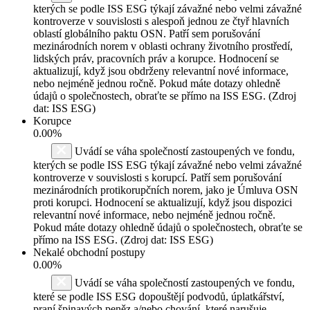
kterých se podle ISS ESG týkají závažné nebo velmi závažné
kontroverze v souvislosti s alespoň jednou ze čtyř hlavních
oblastí globálního paktu OSN. Patří sem porušování
mezinárodních norem v oblasti ochrany životního prostředí,
lidských práv, pracovních práv a korupce. Hodnocení se
aktualizují, když jsou obdrženy relevantní nové informace,
nebo nejméně jednou ročně. Pokud máte dotazy ohledně
údajů o společnostech, obraťte se přímo na ISS ESG. (Zdroj
dat: ISS ESG)
Korupce
0.00%
Uvádí se váha společností zastoupených ve fondu,
kterých se podle ISS ESG týkají závažné nebo velmi závažné
kontroverze v souvislosti s korupcí. Patří sem porušování
mezinárodních protikorupčních norem, jako je Úmluva OSN
proti korupci. Hodnocení se aktualizují, když jsou dispozici
relevantní nové informace, nebo nejméně jednou ročně.
Pokud máte dotazy ohledně údajů o společnostech, obraťte se
přímo na ISS ESG. (Zdroj dat: ISS ESG)
Nekalé obchodní postupy
0.00%
Uvádí se váha společností zastoupených ve fondu,
které se podle ISS ESG dopouštějí podvodů, úplatkářství,
praní špinavých peněz a/nebo chování, které narušuje