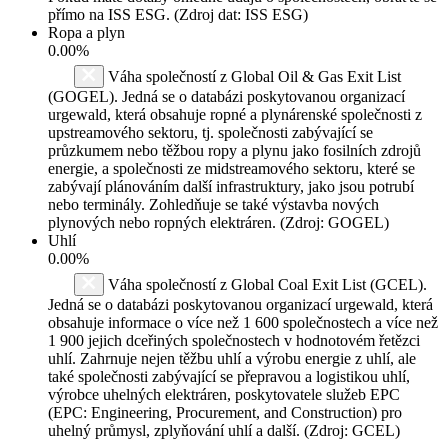
přímo na ISS ESG. (Zdroj dat: ISS ESG)
Ropa a plyn
0.00%
Váha společností z Global Oil & Gas Exit List
(GOGEL). Jedná se o databázi poskytovanou organizací
urgewald, která obsahuje ropné a plynárenské společnosti z
upstreamového sektoru, tj. společnosti zabývající se
průzkumem nebo těžbou ropy a plynu jako fosilních zdrojů
energie, a společnosti ze midstreamového sektoru, které se
zabývají plánováním další infrastruktury, jako jsou potrubí
nebo terminály. Zohledňuje se také výstavba nových
plynových nebo ropných elektráren. (Zdroj: GOGEL)
Uhlí
0.00%
Váha společností z Global Coal Exit List (GCEL).
Jedná se o databázi poskytovanou organizací urgewald, která
obsahuje informace o více než 1 600 společnostech a více než
1 900 jejich dceřiných společnostech v hodnotovém řetězci
uhlí. Zahrnuje nejen těžbu uhlí a výrobu energie z uhlí, ale
také společnosti zabývající se přepravou a logistikou uhlí,
výrobce uhelných elektráren, poskytovatele služeb EPC
(EPC: Engineering, Procurement, and Construction) pro
uhelný průmysl, zplyňování uhlí a další. (Zdroj: GCEL)