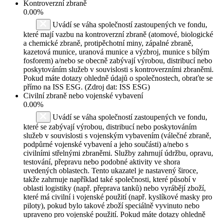
Kontroverzní zbraně
0.00%
Uvádí se váha společností zastoupených ve fondu,
které mají vazbu na kontroverzní zbraně (atomové, biologické
a chemické zbraně, protipěchotní miny, zápalné zbraně,
kazetová munice, uranová munice a výzbroj, munice s bílým
fosforem) a/nebo se obecně zabývají výrobou, distribucí nebo
poskytováním služeb v souvislosti s kontroverzními zbraněmi.
Pokud máte dotazy ohledně údajů o společnostech, obraťte se
přímo na ISS ESG. (Zdroj dat: ISS ESG)
Civilní zbraně nebo vojenské vybavení
0.00%
Uvádí se váha společností zastoupených ve fondu,
které se zabývají výrobou, distribucí nebo poskytováním
služeb v souvislosti s vojenským vybavením (válečné zbraně,
podpůrné vojenské vybavení a jeho součásti) a/nebo s
civilními střelnými zbraněmi. Služby zahrnují údržbu, opravu,
testování, přepravu nebo podobné aktivity ve shora
uvedených oblastech. Tento ukazatel je nastavený široce,
takže zahrnuje například také společnosti, které působí v
oblasti logistiky (např. přeprava tanků) nebo vyrábějí zboží,
které má civilní i vojenské použití (např. kyslíkové masky pro
piloty), pokud bylo takové zboží speciálně vyvinuto nebo
upraveno pro vojenské použití. Pokud máte dotazy ohledně