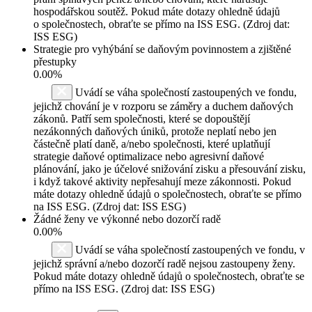
hospodářskou soutěž. Pokud máte dotazy ohledně údajů
o společnostech, obraťte se přímo na ISS ESG. (Zdroj dat:
ISS ESG)
Strategie pro vyhýbání se daňovým povinnostem a zjištěné
přestupky
0.00%
Uvádí se váha společností zastoupených ve fondu,
jejichž chování je v rozporu se záměry a duchem daňových
zákonů. Patří sem společnosti, které se dopouštějí
nezákonných daňových úniků, protože neplatí nebo jen
částečně platí daně, a/nebo společnosti, které uplatňují
strategie daňové optimalizace nebo agresivní daňové
plánování, jako je účelové snižování zisku a přesouvání zisku,
i když takové aktivity nepřesahují meze zákonnosti. Pokud
máte dotazy ohledně údajů o společnostech, obraťte se přímo
na ISS ESG. (Zdroj dat: ISS ESG)
Žádné ženy ve výkonné nebo dozorčí radě
0.00%
Uvádí se váha společností zastoupených ve fondu, v
jejichž správní a/nebo dozorčí radě nejsou zastoupeny ženy.
Pokud máte dotazy ohledně údajů o společnostech, obraťte se
přímo na ISS ESG. (Zdroj dat: ISS ESG)