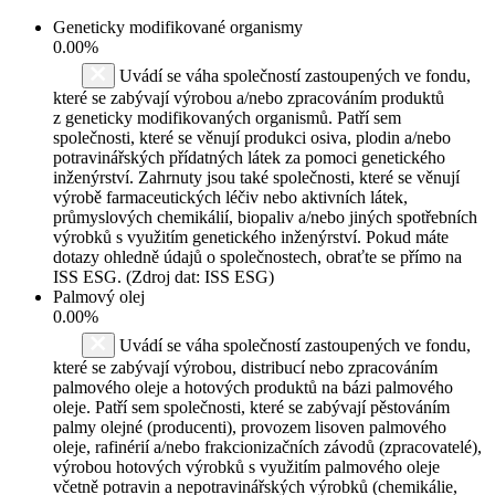
Geneticky modifikované organismy
0.00%
Uvádí se váha společností zastoupených ve fondu,
které se zabývají výrobou a/nebo zpracováním produktů
z geneticky modifikovaných organismů. Patří sem
společnosti, které se věnují produkci osiva, plodin a/nebo
potravinářských přídatných látek za pomoci genetického
inženýrství. Zahrnuty jsou také společnosti, které se věnují
výrobě farmaceutických léčiv nebo aktivních látek,
průmyslových chemikálií, biopaliv a/nebo jiných spotřebních
výrobků s využitím genetického inženýrství. Pokud máte
dotazy ohledně údajů o společnostech, obraťte se přímo na
ISS ESG. (Zdroj dat: ISS ESG)
Palmový olej
0.00%
Uvádí se váha společností zastoupených ve fondu,
které se zabývají výrobou, distribucí nebo zpracováním
palmového oleje a hotových produktů na bázi palmového
oleje. Patří sem společnosti, které se zabývají pěstováním
palmy olejné (producenti), provozem lisoven palmového
oleje, rafinérií a/nebo frakcionizačních závodů (zpracovatelé),
výrobou hotových výrobků s využitím palmového oleje
včetně potravin a nepotravinářských výrobků (chemikálie,