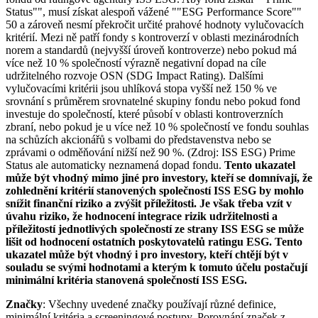
Status"", musí získat alespoň vážené ""ESG Performance Score""
50 a zároveň nesmí překročit určité prahové hodnoty vylučovacích
kritérií. Mezi ně patří fondy s kontroverzí v oblasti mezinárodních
norem a standardů (nejvyšší úroveň kontroverze) nebo pokud má
více než 10 % společností výrazně negativní dopad na cíle
udržitelného rozvoje OSN (SDG Impact Rating). Dalšími
vylučovacími kritérii jsou uhlíková stopa vyšší než 150 % ve
srovnání s průměrem srovnatelné skupiny fondu nebo pokud fond
investuje do společností, které působí v oblasti kontroverzních
zbraní, nebo pokud je u více než 10 % společností ve fondu souhlas
na schůzích akcionářů s volbami do představenstva nebo se
zprávami o odměňování nižší než 90 %. (Zdroj: ISS ESG) Prime
Status ale automaticky neznamená dopad fondu.
Tento ukazatel
může být vhodný mimo jiné pro investory, kteří se domnívají, že
zohlednění kritérií stanovených společností ISS ESG by mohlo
snížit finanční riziko a zvýšit příležitosti. Je však třeba vzít v
úvahu riziko, že hodnocení integrace rizik udržitelnosti a
příležitostí jednotlivých společností ze strany ISS ESG se může
lišit od hodnocení ostatních poskytovatelů ratingu ESG. Tento
ukazatel může být vhodný i pro investory, kteří chtějí být v
souladu se svými hodnotami a kterým k tomuto účelu postačují
minimální kritéria stanovená společností ISS ESG.
Značky
: Všechny uvedené značky používají různé definice,
minimální kritéria a screeningové postupy. Porovnání značek z