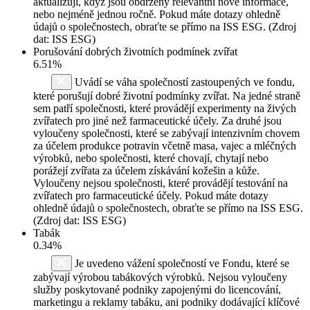
aktualizují, když jsou obdrženy relevantní nové informace,
nebo nejméně jednou ročně. Pokud máte dotazy ohledně
údajů o společnostech, obraťte se přímo na ISS ESG. (Zdroj
dat: ISS ESG)
Porušování dobrých životních podmínek zvířat
6.51%
Uvádí se váha společností zastoupených ve fondu,
které porušují dobré životní podmínky zvířat. Na jedné straně
sem patří společnosti, které provádějí experimenty na živých
zvířatech pro jiné než farmaceutické účely. Za druhé jsou
vyloučeny společnosti, které se zabývají intenzivním chovem
za účelem produkce potravin včetně masa, vajec a mléčných
výrobků, nebo společnosti, které chovají, chytají nebo
porážejí zvířata za účelem získávání kožešin a kůže.
Vyloučeny nejsou společnosti, které provádějí testování na
zvířatech pro farmaceutické účely. Pokud máte dotazy
ohledně údajů o společnostech, obraťte se přímo na ISS ESG.
(Zdroj dat: ISS ESG)
Tabák
0.34%
Je uvedeno vážení společností ve Fondu, které se
zabývají výrobou tabákových výrobků. Nejsou vyloučeny
služby poskytované podniky zapojenými do licencování,
marketingu a reklamy tabáku, ani podniky dodávající klíčové