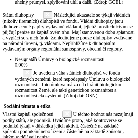
uhelný průmysl, zplyňování uhlí a další. (Zdroj: GCEL)
Státní dluhopisy
Následující ukazatele se týkají vládních
(nikoliv firemních) dluhopisů ve fondu. Vládní dluhopisy jsou
dluhové cenné papíry vydávané vládami, jejichž prostřednictvím se
půjčují peníze na kapitálovém trhu. Mají stanovenou dobu splatnosti
a vyplácí se z nich úrok. Zohledňujeme pouze dluhopisy vydávané
na národní úrovni, tj. vládami. Nepřihlížíme k dluhopisům
vydávaným orgány regionální samosprávy, obcemi či regiony.
Nesignatáři Úmluvy o biologické rozmanitosti
0.00%
Je uvedena váha státních dluhopisů ve fondu
vydaných zeměmi, které nepodepsaly Úmluvu o biologické
rozmanitosti. Tato úmluva má za cíl chránit biologickou
rozmanitost Země, ale také genetickou rozmanitost a
rozmanitost ekosystémů. (Zdroj dat: OSN)
Sociální témata a etika
Vlastní kapitál společnosti
U těchto hodnot nás nezajímají
podíly států, ale podniků. Uvádíme proto, jaké kontroverze se
podniků týkají v důsledku jejich aktivit, částečně na základě
způsobu podnikání nebo řízení a částečně na základě způsobu,
jakým vydělávají peníze.