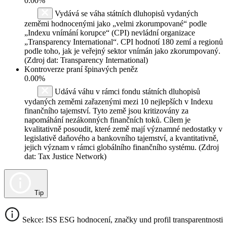
0.00%
Vydává se váha státních dluhopisů vydaných
zeměmi hodnocenými jako „velmi zkorumpované“ podle
„Indexu vnímání korupce“ (CPI) nevládní organizace
„Transparency International“. CPI hodnotí 180 zemí a regionů
podle toho, jak je veřejný sektor vnímán jako zkorumpovaný.
(Zdroj dat: Transparency International)
Kontroverze praní špinavých peněz
0.00%
Udává váhu v rámci fondu státních dluhopisů
vydaných zeměmi zařazenými mezi 10 nejlepších v Indexu
finančního tajemství. Tyto země jsou kritizovány za
napomáhání nezákonných finančních toků. Cílem je
kvalitativně posoudit, které země mají významné nedostatky v
legislativě daňového a bankovního tajemství, a kvantitativně,
jejich význam v rámci globálního finančního systému. (Zdroj
dat: Tax Justice Network)
Tip
Sekce: ISS ESG hodnocení, značky und profil transparentnosti