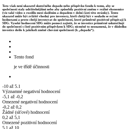
Toto však není ukazatel skutečného dopadu nebo příspěvku fondu k tomu, aby se
společnosti staly udržitelnějšími nebo aby způsobily pozitivní změnu v reálné ekonomice
(viz také video o rozdílu mezi sladěním a dopadem v dolní části této stránky). Tento
ukazatel může být zvláště vhodný pro investory, kteří chtějí být v souladu se svými
hodnotami a proto chtějí investovat do společností, které průměrně pozitivně přispívají k
SDG. Vysoké hodnocení SDG může pomoci zajistit, že se investice průměrně uskutečňují
do společností s čistě pozitivním příspěvkem k SDG; nicméně to neznamená, že v důsledku
investice došlo k jakékoli změně chování společnosti (k „dopadu“).
Tento fond
je ve třídě účinnosti
-10 až 5.1
Významné negativní hodnocení
-5,1 až -0,2
Omezené negativní hodnocení
-0,2 až 0,2
Žádné (síťové) hodnocení
0,2 až 5,1
Omezené pozitivní hodnocení
5.1 až 10