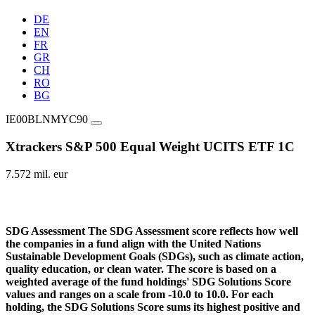
DE
EN
FR
GR
CH
RO
BG
IE00BLNMYC90
Xtrackers S&P 500 Equal Weight UCITS ETF 1C
7.572 mil. eur
SDG Assessment
The SDG Assessment score reflects how well
the companies in a fund align with the United Nations
Sustainable Development Goals (SDGs), such as climate action,
quality education, or clean water. The score is based on a
weighted average of the fund holdings' SDG Solutions Score
values and ranges on a scale from -10.0 to 10.0. For each
holding, the SDG Solutions Score sums its highest positive and