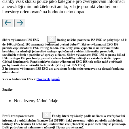
články však slouží pouze jako kategorie pro zveřejňování informací
a neuvádějí míru udržitelnosti ani to, zda je produkt vhodný pro
investory orientované na hodnotu nebo dopad.
Skóre výkonnosti ISS ESG
Rating našeho partnera ISS ESG se pohybuje od 0
do 100, přičemž 100 znamená hodnocení „velmi dobrý“. Skóre výkonnosti ESG ISS
představuje absolutní ESG rating fondu. Pro účely jeho výpočtu se na úrovni fondu
kombinují a sdružují jednotlivé ratingy společností v oblasti životního prostředí,
sociálních otázek a podnikové správy a řízení. Skóre výkonnosti ESG ISS se proto liší od
ESG ratingu ISS pro fondy, protože zde se hvězdičky udělují ve vztahu k třídě Lipper
Global Benchmark. Fond s nízkým skóre výkonnosti ESG ISS tak může také v případě
pochybností dostat několik hvězdiček. (Zdroj dat: ISS ESG)
Z hodnocení výkonnosti ISS ESG ani z ratingu fondu nelze usuzovat na dopad fondu na
udržitelnost.
Více o hodnocení ESG v
Slovníček pojmů
Značky
Nenalezeny žádné údaje
Profil transparentnosti
Fondy, které vykázaly podle nařízení o zveřejňování
informací o udržitelném financování (SFDR), jaké procento jejich portfolia zohledňuje
faktory ESG (článek 8) nebo mají udržitelné cíle (článek 9) a jaké metodiky se používají.
Další podrobnosti naleznete v nástroji Tip na pravé straně.