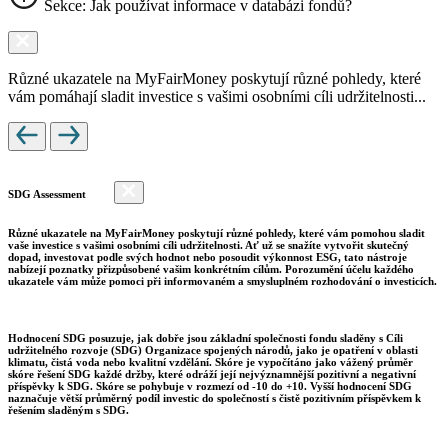
Sekce: Jak používat informace v databázi fondů?
Různé ukazatele na MyFairMoney poskytují různé pohledy, které
vám pomáhají sladit investice s vašimi osobními cíli udržitelnosti...
SDG Assessment
Různé ukazatele na MyFairMoney poskytují různé pohledy, které vám pomohou sladit
vaše investice s vašimi osobními cíli udržitelnosti. Ať už se snažíte vytvořit skutečný
dopad, investovat podle svých hodnot nebo posoudit výkonnost ESG, tato nástroje
nabízejí poznatky přizpůsobené vašim konkrétním cílům. Porozumění účelu každého
ukazatele vám může pomoci při informovaném a smysluplném rozhodování o investicích.
Hodnocení SDG posuzuje, jak dobře jsou základní společnosti fondu sladěny s Cíli
udržitelného rozvoje (SDG) Organizace spojených národů, jako je opatření v oblasti
klimatu, čistá voda nebo kvalitní vzdělání. Skóre je vypočítáno jako vážený průměr
skóre řešení SDG každé držby, které odráží její nejvýznamnější pozitivní a negativní
příspěvky k SDG. Skóre se pohybuje v rozmezí od -10 do +10. Vyšší hodnocení SDG
naznačuje větší průměrný podíl investic do společností s čistě pozitivním příspěvkem k
řešením sladěným s SDG.