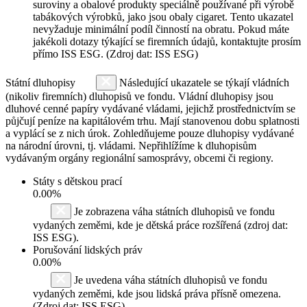
suroviny a obalové produkty speciálně používané při výrobě
tabákových výrobků, jako jsou obaly cigaret. Tento ukazatel
nevyžaduje minimální podíl činností na obratu. Pokud máte
jakékoli dotazy týkající se firemních údajů, kontaktujte prosím
přímo ISS ESG. (Zdroj dat: ISS ESG)
Státní dluhopisy
Následující ukazatele se týkají vládních
(nikoliv firemních) dluhopisů ve fondu. Vládní dluhopisy jsou
dluhové cenné papíry vydávané vládami, jejichž prostřednictvím se
půjčují peníze na kapitálovém trhu. Mají stanovenou dobu splatnosti
a vyplácí se z nich úrok. Zohledňujeme pouze dluhopisy vydávané
na národní úrovni, tj. vládami. Nepřihlížíme k dluhopisům
vydávaným orgány regionální samosprávy, obcemi či regiony.
Státy s dětskou prací
0.00%
Je zobrazena váha státních dluhopisů ve fondu
vydaných zeměmi, kde je dětská práce rozšířená (zdroj dat:
ISS ESG).
Porušování lidských práv
0.00%
Je uvedena váha státních dluhopisů ve fondu
vydaných zeměmi, kde jsou lidská práva přísně omezena.
(Zdroj dat: ISS ESG)