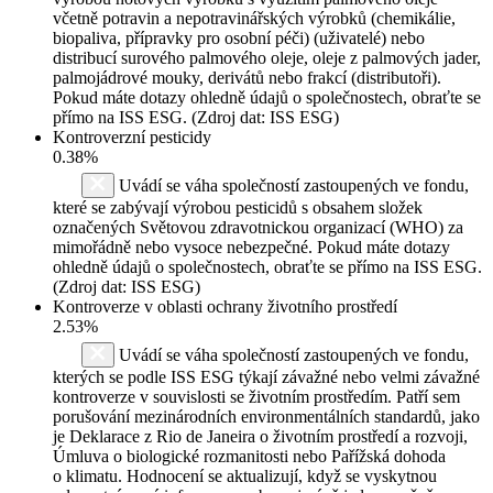
včetně potravin a nepotravinářských výrobků (chemikálie,
biopaliva, přípravky pro osobní péči) (uživatelé) nebo
distribucí surového palmového oleje, oleje z palmových jader,
palmojádrové mouky, derivátů nebo frakcí (distributoři).
Pokud máte dotazy ohledně údajů o společnostech, obraťte se
přímo na ISS ESG. (Zdroj dat: ISS ESG)
Kontroverzní pesticidy
0.38%
Uvádí se váha společností zastoupených ve fondu,
které se zabývají výrobou pesticidů s obsahem složek
označených Světovou zdravotnickou organizací (WHO) za
mimořádně nebo vysoce nebezpečné. Pokud máte dotazy
ohledně údajů o společnostech, obraťte se přímo na ISS ESG.
(Zdroj dat: ISS ESG)
Kontroverze v oblasti ochrany životního prostředí
2.53%
Uvádí se váha společností zastoupených ve fondu,
kterých se podle ISS ESG týkají závažné nebo velmi závažné
kontroverze v souvislosti se životním prostředím. Patří sem
porušování mezinárodních environmentálních standardů, jako
je Deklarace z Rio de Janeira o životním prostředí a rozvoji,
Úmluva o biologické rozmanitosti nebo Pařížská dohoda
o klimatu. Hodnocení se aktualizují, když se vyskytnou