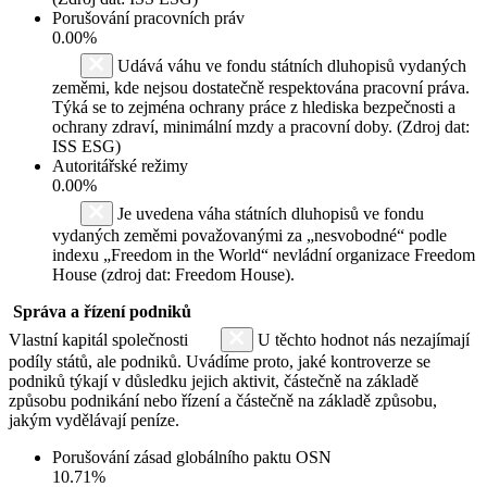
Porušování pracovních práv
0.00%
Udává váhu ve fondu státních dluhopisů vydaných
zeměmi, kde nejsou dostatečně respektována pracovní práva.
Týká se to zejména ochrany práce z hlediska bezpečnosti a
ochrany zdraví, minimální mzdy a pracovní doby. (Zdroj dat:
ISS ESG)
Autoritářské režimy
0.00%
Je uvedena váha státních dluhopisů ve fondu
vydaných zeměmi považovanými za „nesvobodné“ podle
indexu „Freedom in the World“ nevládní organizace Freedom
House (zdroj dat: Freedom House).
Správa a řízení podniků
Vlastní kapitál společnosti
U těchto hodnot nás nezajímají
podíly států, ale podniků. Uvádíme proto, jaké kontroverze se
podniků týkají v důsledku jejich aktivit, částečně na základě
způsobu podnikání nebo řízení a částečně na základě způsobu,
jakým vydělávají peníze.
Porušování zásad globálního paktu OSN
10.71%