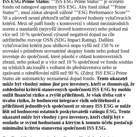
ISS ESG Prime Status
: ""ISS ESG Prime Status"" je ocenění
fondu od ratingové agentury ISS ESG. Aby fond získal ""Prime
Status"", musí získat alespoň vážené ""ESG Performance Score""
50 a zároveň nesmí překročit určité prahové hodnoty vylučovacích
kritérií. Mezi ně patří fondy s kontroverzí v oblasti mezinárodních
norem a standardů (nejvyšší úroveň kontroverze) nebo pokud má
více než 10 % společností výrazně negativní dopad na cíle
udržitelného rozvoje OSN (SDG Impact Rating). Dalšími
vylučovacími kritérii jsou uhlíková stopa vyšší než 150 % ve
srovnání s průměrem srovnatelné skupiny fondu nebo pokud fond
investuje do společností, které působí v oblasti kontroverzních
zbraní, nebo pokud je u více než 10 % společností ve fondu souhlas
na schůzích akcionářů s volbami do představenstva nebo se
zprávami o odměňování nižší než 90 %. (Zdroj: ISS ESG) Prime
Status ale automaticky neznamená dopad fondu.
Tento ukazatel
může být vhodný mimo jiné pro investory, kteří se domnívají, že
zohlednění kritérií stanovených společností ISS ESG by mohlo
snížit finanční riziko a zvýšit příležitosti. Je však třeba vzít v
úvahu riziko, že hodnocení integrace rizik udržitelnosti a
příležitostí jednotlivých společností ze strany ISS ESG se může
lišit od hodnocení ostatních poskytovatelů ratingu ESG. Tento
ukazatel může být vhodný i pro investory, kteří chtějí být v
souladu se svými hodnotami a kterým k tomuto účelu postačují
minimální kritéria stanovená společností ISS ESG.