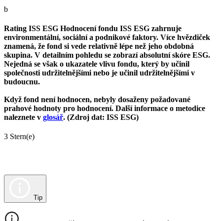
b
Rating ISS ESG
Hodnocení fondu ISS ESG zahrnuje
environmentální, sociální a podnikové faktory. Více hvězdiček
znamená, že fond si vede relativně lépe než jeho obdobná
skupina. V detailním pohledu se zobrazí absolutní skóre ESG.
Nejedná se však o ukazatele vlivu fondu, který by učinil
společnosti udržitelnějšími nebo je učinil udržitelnějšími v
budoucnu.
Když fond není hodnocen, nebyly dosaženy požadované
prahové hodnoty pro hodnocení. Další informace o metodice
naleznete v
glosář
. (Zdroj dat: ISS ESG)
3 Stern(e)
Tip