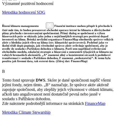
Významné pozitivní hodnocení
Metodika hodnocení SDG
Řízení klimatu managementu
Finanční instituce mohou přispět k přechodu k
čisté nule tím, že budou prosazovat obchodní operace šetrné ke klimatu a důvěryhodné
plány přechodu s investovanými společnostmi. Přímý dialog se společností a výkon
hlasovacích práv se ukázaly jako jedna z nejúčinnějších strategií pro pozitivní dopad
investorů na klima. Britská nevládní organizace FinanceMap ohodnotila správce velkých
aktiv z hlediska jejich vlivu na klima (tzv. klimatické správcovství). Podobně jako ve
školní třídě dopis popisuje, jak věrohodně správce aktiv ovlivňuje společnosti, aby je
uvedly do souladu s Pařížskou dohodou o klimatu. Patří sem například ovlivňování
obchodního modelu, eskalační strategie a hlasování o usneseních týkajících se klimatu na
valných hromadách akcionářů. „A“ znamená silný a konzistentní závazek k podnikové
transformaci v souladu s Pařížskou dohodou, F znamená „nedostatečný“. K tomu byla
použita jak firemní data, tak externí data. (Zdroj dat: FinanceMap)
B
Tento fond spravuje
DWS
. Skóre je dané společnosti napříč všemi
jejími fondy, nejen tímto. „B“ naznačuje, že správce aktiv aktivně
zapojuje společnosti, aby zlepšily jejich výkonnost v oblasti klimatu,
ačkoli tato angažovanost není dostatečně pevná nebo jasně v
souladu s Pařížskou dohodou.
Zde naleznete podrobnější informace na stránkách
FinanceMap
Metodika Climate Stewarship