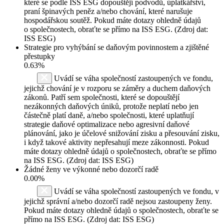
které se podle ISS ESG dopouštějí podvodů, úplatkářství,
praní špinavých peněz a/nebo chování, které narušuje
hospodářskou soutěž. Pokud máte dotazy ohledně údajů
o společnostech, obraťte se přímo na ISS ESG. (Zdroj dat:
ISS ESG)
Strategie pro vyhýbání se daňovým povinnostem a zjištěné
přestupky
0.63%
Uvádí se váha společností zastoupených ve fondu,
jejichž chování je v rozporu se záměry a duchem daňových
zákonů. Patří sem společnosti, které se dopouštějí
nezákonných daňových úniků, protože neplatí nebo jen
částečně platí daně, a/nebo společnosti, které uplatňují
strategie daňové optimalizace nebo agresivní daňové
plánování, jako je účelové snižování zisku a přesouvání zisku,
i když takové aktivity nepřesahují meze zákonnosti. Pokud
máte dotazy ohledně údajů o společnostech, obraťte se přímo
na ISS ESG. (Zdroj dat: ISS ESG)
Žádné ženy ve výkonné nebo dozorčí radě
0.00%
Uvádí se váha společností zastoupených ve fondu, v
jejichž správní a/nebo dozorčí radě nejsou zastoupeny ženy.
Pokud máte dotazy ohledně údajů o společnostech, obraťte se
přímo na ISS ESG. (Zdroj dat: ISS ESG)