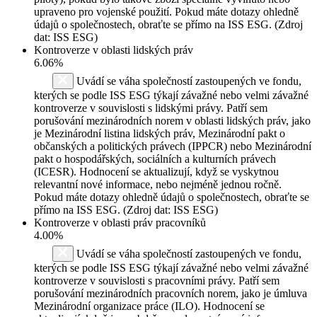
upraveno pro vojenské použití. Pokud máte dotazy ohledně
údajů o společnostech, obraťte se přímo na ISS ESG. (Zdroj
dat: ISS ESG)
Kontroverze v oblasti lidských práv
6.06%
Uvádí se váha společností zastoupených ve fondu,
kterých se podle ISS ESG týkají závažné nebo velmi závažné
kontroverze v souvislosti s lidskými právy. Patří sem
porušování mezinárodních norem v oblasti lidských práv, jako
je Mezinárodní listina lidských práv, Mezinárodní pakt o
občanských a politických právech (IPPCR) nebo Mezinárodní
pakt o hospodářských, sociálních a kulturních právech
(ICESR). Hodnocení se aktualizují, když se vyskytnou
relevantní nové informace, nebo nejméně jednou ročně.
Pokud máte dotazy ohledně údajů o společnostech, obraťte se
přímo na ISS ESG. (Zdroj dat: ISS ESG)
Kontroverze v oblasti práv pracovníků
4.00%
Uvádí se váha společností zastoupených ve fondu,
kterých se podle ISS ESG týkají závažné nebo velmi závažné
kontroverze v souvislosti s pracovními právy. Patří sem
porušování mezinárodních pracovních norem, jako je úmluva
Mezinárodní organizace práce (ILO). Hodnocení se