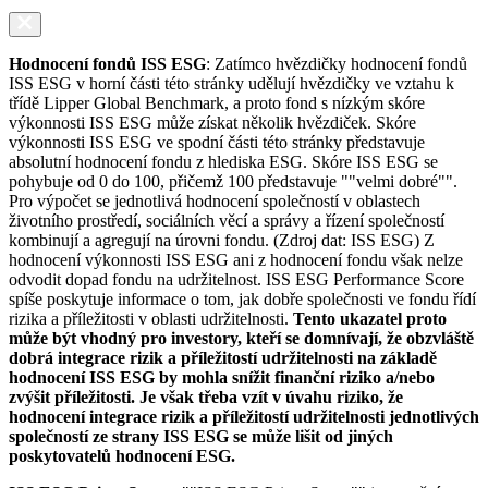
Hodnocení fondů ISS ESG
: Zatímco hvězdičky hodnocení fondů
ISS ESG v horní části této stránky udělují hvězdičky ve vztahu k
třídě Lipper Global Benchmark, a proto fond s nízkým skóre
výkonnosti ISS ESG může získat několik hvězdiček. Skóre
výkonnosti ISS ESG ve spodní části této stránky představuje
absolutní hodnocení fondu z hlediska ESG. Skóre ISS ESG se
pohybuje od 0 do 100, přičemž 100 představuje ""velmi dobré"".
Pro výpočet se jednotlivá hodnocení společností v oblastech
životního prostředí, sociálních věcí a správy a řízení společností
kombinují a agregují na úrovni fondu. (Zdroj dat: ISS ESG) Z
hodnocení výkonnosti ISS ESG ani z hodnocení fondu však nelze
odvodit dopad fondu na udržitelnost. ISS ESG Performance Score
spíše poskytuje informace o tom, jak dobře společnosti ve fondu řídí
rizika a příležitosti v oblasti udržitelnosti.
Tento ukazatel proto
může být vhodný pro investory, kteří se domnívají, že obzvláště
dobrá integrace rizik a příležitostí udržitelnosti na základě
hodnocení ISS ESG by mohla snížit finanční riziko a/nebo
zvýšit příležitosti. Je však třeba vzít v úvahu riziko, že
hodnocení integrace rizik a příležitostí udržitelnosti jednotlivých
společností ze strany ISS ESG se může lišit od jiných
poskytovatelů hodnocení ESG.