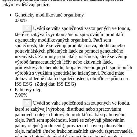
jakým vydělávají peníze.
Geneticky modifikované organismy
0.00%
Uvádí se váha společností zastoupených ve fondu,
které se zabývají výrobou a/nebo zpracováním produktů
z geneticky modifikovaných organismů. Patří sem
společnosti, které se věnují produkci osiva, plodin a/nebo
potravinářských přídatných látek za pomoci genetického
inženýrství. Zahrnuty jsou také společnosti, které se věnují
výrobě farmaceutických léčiv nebo aktivních látek,
průmyslových chemikálií, biopaliv a/nebo jiných spotřebních
výrobků s využitím genetického inženýrství. Pokud máte
dotazy ohledně údajů o společnostech, obraťte se přímo na
ISS ESG. (Zdroj dat: ISS ESG)
Palmový olej
7.90%
Uvádí se váha společností zastoupených ve fondu,
které se zabývají výrobou, distribucí nebo zpracováním
palmového oleje a hotových produktů na bázi palmového
oleje. Patří sem společnosti, které se zabývají pěstováním
palmy olejné (producenti), provozem lisoven palmového
oleje, rafinérií a/nebo frakcionizačních závodů (zpracovatelé),
výrobou hotových výrobků s využitím palmového oleje