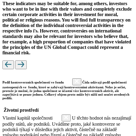
These indicators may be suitable for, among others, investors
who want to be in line with their values and completely exclude
certain corporate activities in their investment for moral,
political or religious reasons. You will find full transparency on
the definition of the individual controversial activities in the
respective info i's. However, controversies on international
standards may also be relevant for investors who believe that,
for example, a high proportion of companies that have violated
the principles of the UN Global Compact could represent a
financial risk.
Podíl kontroverzních společností ve fondu
Čísla udávají podíl společností
zastoupených ve fondu, které se zabývají kontroverzními aktivitami. Nelze je sečíst,
protože je možné, že jedna společnost se účastní více kontroverzních aktivit, ale
započítává se pouze jednou. Celkový objem proto může být nižší než součet uvedených
podílů.
Životní prostředí
Vlastní kapitál společnosti
U těchto hodnot nás nezajímají
podíly států, ale podniků. Uvádíme proto, jaké kontroverze se
podniků týkají v důsledku jejich aktivit, částečně na základě
způsobu podnikání nebo řízení a částečně na základě způsobu,