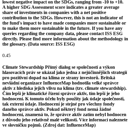
lowest negative impact on the SDGs, ranging from -10 to +10.
A higher SDG Assessment score indicates a greater average
share of investments in companies with a net positive
contribution to the SDGs. However, this is not an indicator of
the fund's impact to have made companies more sustainable or
to make them more sustainable in the future. If you have any
queries regarding the company data, please contact ISS ESG
directly. Please find more information about the methodology in
the glossary. (Data source: ISS ESG)
0.45
Climate Stewardship
Přímý dialog se společností a výkon
hlasovacích práv se ukázal jako jedna z nejúčinnějších strategií
pro pozitivní dopad na klima ze strany investorů. Britská
nevládní organizace InfluenceMap hodnotila velké správce
aktiv z hlediska jejich vlivu na klima (tzv. climate stewardship).
Čím lepší je klimatické řízení správce aktiv, tím lepší je jeho
hodnocení. K tomuto účelu byly použity jak údaje společnosti,
tak externí údaje. Hodnocení je stejné pro všechny fondy
daného správce aktiv. Pokud některý fond nemá žádné
hodnocení, znamená to, že správce aktiv zatím nebyl hodnocen
z důvodu jeho relativně malé velikosti. Více informací naleznete
ve slovníčku pojmů. (Zdroj dat: InfluenceMap)