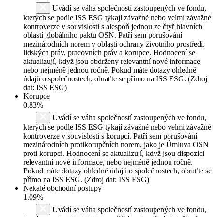
Uvádí se váha společností zastoupených ve fondu,
kterých se podle ISS ESG týkají závažné nebo velmi závažné
kontroverze v souvislosti s alespoň jednou ze čtyř hlavních
oblastí globálního paktu OSN. Patří sem porušování
mezinárodních norem v oblasti ochrany životního prostředí,
lidských práv, pracovních práv a korupce. Hodnocení se
aktualizují, když jsou obdrženy relevantní nové informace,
nebo nejméně jednou ročně. Pokud máte dotazy ohledně
údajů o společnostech, obraťte se přímo na ISS ESG. (Zdroj
dat: ISS ESG)
Korupce
0.83%
Uvádí se váha společností zastoupených ve fondu,
kterých se podle ISS ESG týkají závažné nebo velmi závažné
kontroverze v souvislosti s korupcí. Patří sem porušování
mezinárodních protikorupčních norem, jako je Úmluva OSN
proti korupci. Hodnocení se aktualizují, když jsou dispozici
relevantní nové informace, nebo nejméně jednou ročně.
Pokud máte dotazy ohledně údajů o společnostech, obraťte se
přímo na ISS ESG. (Zdroj dat: ISS ESG)
Nekalé obchodní postupy
1.09%
Uvádí se váha společností zastoupených ve fondu,