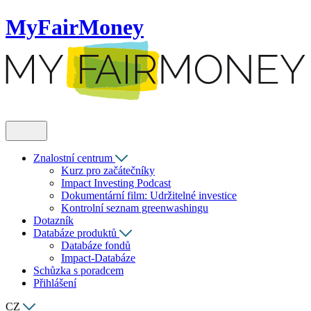
MyFairMoney
Znalostní centrum
Kurz pro začátečníky
Impact Investing Podcast
Dokumentární film: Udržitelné investice
Kontrolní seznam greenwashingu
Dotazník
Databáze produktů
Databáze fondů
Impact-Databáze
Schůzka s poradcem
Přihlášení
CZ