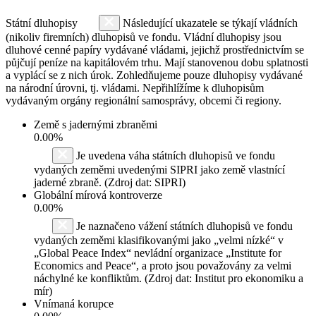
Státní dluhopisy
Následující ukazatele se týkají vládních
(nikoliv firemních) dluhopisů ve fondu. Vládní dluhopisy jsou
dluhové cenné papíry vydávané vládami, jejichž prostřednictvím se
půjčují peníze na kapitálovém trhu. Mají stanovenou dobu splatnosti
a vyplácí se z nich úrok. Zohledňujeme pouze dluhopisy vydávané
na národní úrovni, tj. vládami. Nepřihlížíme k dluhopisům
vydávaným orgány regionální samosprávy, obcemi či regiony.
Země s jadernými zbraněmi
0.00%
Je uvedena váha státních dluhopisů ve fondu
vydaných zeměmi uvedenými SIPRI jako země vlastnící
jaderné zbraně. (Zdroj dat: SIPRI)
Globální mírová kontroverze
0.00%
Je naznačeno vážení státních dluhopisů ve fondu
vydaných zeměmi klasifikovanými jako „velmi nízké“ v
„Global Peace Index“ nevládní organizace „Institute for
Economics and Peace“, a proto jsou považovány za velmi
náchylné ke konfliktům. (Zdroj dat: Institut pro ekonomiku a
mír)
Vnímaná korupce