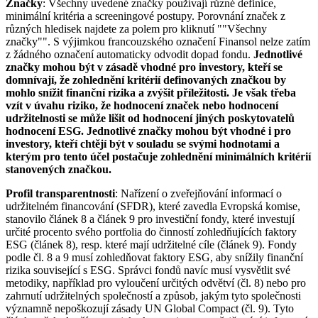
Značky
: Všechny uvedené značky používají různé definice,
minimální kritéria a screeningové postupy. Porovnání značek z
různých hledisek najdete za polem pro kliknutí ""Všechny
značky"". S výjimkou francouzského označení Finansol nelze zatím
z žádného označení automaticky odvodit dopad fondu.
Jednotlivé
značky mohou být v zásadě vhodné pro investory, kteří se
domnívají, že zohlednění kritérií definovaných značkou by
mohlo snížit finanční rizika a zvýšit příležitosti. Je však třeba
vzít v úvahu riziko, že hodnocení značek nebo hodnocení
udržitelnosti se může lišit od hodnocení jiných poskytovatelů
hodnocení ESG. Jednotlivé značky mohou být vhodné i pro
investory, kteří chtějí být v souladu se svými hodnotami a
kterým pro tento účel postačuje zohlednění minimálních kritérií
stanovených značkou.
Profil transparentnosti
: Nařízení o zveřejňování informací o
udržitelném financování (SFDR), které zavedla Evropská komise,
stanovilo článek 8 a článek 9 pro investiční fondy, které investují
určité procento svého portfolia do činností zohledňujících faktory
ESG (článek 8), resp. které mají udržitelné cíle (článek 9). Fondy
podle čl. 8 a 9 musí zohledňovat faktory ESG, aby snížily finanční
rizika související s ESG. Správci fondů navíc musí vysvětlit své
metodiky, například pro vyloučení určitých odvětví (čl. 8) nebo pro
zahrnutí udržitelných společností a způsob, jakým tyto společnosti
významně nepoškozují zásady UN Global Compact (čl. 9). Tyto