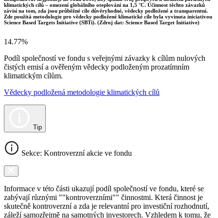
klimatických cílů – omezení globálního oteplování na 1,5 °C. Účinnost těchto závazků
závisí na tom, zda jsou průběžné cíle důvěryhodné, vědecky podložené a transparentní.
Zde použitá metodologie pro vědecky podložené klimatické cíle byla vyvinuta iniciativou
Science Based Targets Initiative (SBTi). (Zdroj dat: Science Based Target Initiative)
14.77%
Podíl společností ve fondu s veřejnými závazky k cílům nulových
čistých emisí a ověřeným vědecky podloženým prozatímním
klimatickým cílům.
Vědecky podložená metodologie klimatických cílů
Tip
Sekce: Kontroverzní akcie ve fondu
Informace v této části ukazují podíl společností ve fondu, které se
zabývají různými ""kontroverzními"" činnostmi. Která činnost je
skutečně kontroverzní a zda je relevantní pro investiční rozhodnutí,
záleží samozřejmě na samotných investorech. Vzhledem k tomu, že