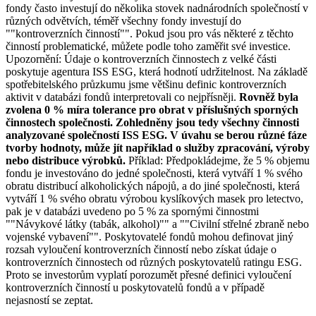
fondy často investují do několika stovek nadnárodních společností v
různých odvětvích, téměř všechny fondy investují do
""kontroverzních činností"". Pokud jsou pro vás některé z těchto
činností problematické, můžete podle toho zaměřit své investice.
Upozornění: Údaje o kontroverzních činnostech z velké části
poskytuje agentura ISS ESG, která hodnotí udržitelnost. Na základě
spotřebitelského průzkumu jsme většinu definic kontroverzních
aktivit v databázi fondů interpretovali co nejpřísněji.
Rovněž byla
zvolena 0 % míra tolerance pro obrat v příslušných sporných
činnostech společnosti. Zohledněny jsou tedy všechny činnosti
analyzované společností ISS ESG. V úvahu se berou různé fáze
tvorby hodnoty, může jít například o služby zpracování, výroby
nebo distribuce výrobků.
Příklad: Předpokládejme, že 5 % objemu
fondu je investováno do jedné společnosti, která vytváří 1 % svého
obratu distribucí alkoholických nápojů, a do jiné společnosti, která
vytváří 1 % svého obratu výrobou kyslíkových masek pro letectvo,
pak je v databázi uvedeno po 5 % za spornými činnostmi
""Návykové látky (tabák, alkohol)"" a ""Civilní střelné zbraně nebo
vojenské vybavení"". Poskytovatelé fondů mohou definovat jiný
rozsah vyloučení kontroverzních činností nebo získat údaje o
kontroverzních činnostech od různých poskytovatelů ratingu ESG.
Proto se investorům vyplatí porozumět přesné definici vyloučení
kontroverzních činností u poskytovatelů fondů a v případě
nejasností se zeptat.