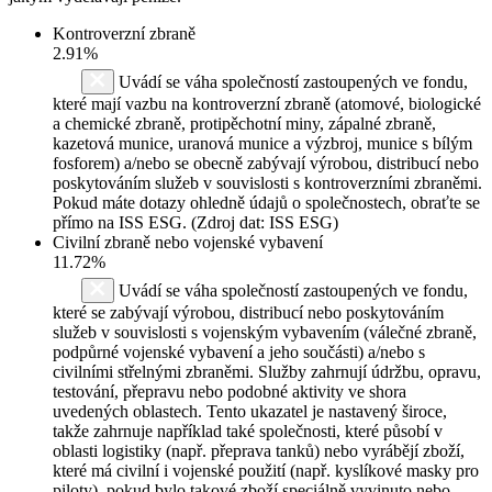
Kontroverzní zbraně
2.91%
Uvádí se váha společností zastoupených ve fondu,
které mají vazbu na kontroverzní zbraně (atomové, biologické
a chemické zbraně, protipěchotní miny, zápalné zbraně,
kazetová munice, uranová munice a výzbroj, munice s bílým
fosforem) a/nebo se obecně zabývají výrobou, distribucí nebo
poskytováním služeb v souvislosti s kontroverzními zbraněmi.
Pokud máte dotazy ohledně údajů o společnostech, obraťte se
přímo na ISS ESG. (Zdroj dat: ISS ESG)
Civilní zbraně nebo vojenské vybavení
11.72%
Uvádí se váha společností zastoupených ve fondu,
které se zabývají výrobou, distribucí nebo poskytováním
služeb v souvislosti s vojenským vybavením (válečné zbraně,
podpůrné vojenské vybavení a jeho součásti) a/nebo s
civilními střelnými zbraněmi. Služby zahrnují údržbu, opravu,
testování, přepravu nebo podobné aktivity ve shora
uvedených oblastech. Tento ukazatel je nastavený široce,
takže zahrnuje například také společnosti, které působí v
oblasti logistiky (např. přeprava tanků) nebo vyrábějí zboží,
které má civilní i vojenské použití (např. kyslíkové masky pro
piloty), pokud bylo takové zboží speciálně vyvinuto nebo