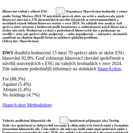
Hlasování vedení v oblasti ESG
Organizace ShareAction hodnotila v rámci
studie Voting Matters 2024 70 největších správců aktiv na světě a analyzovala jejich
hlasovací chování u 279 akcionářských návrhů týkajících se environmentálních a
sociálních otázek během hlasovací sezóny v roce 2024. Na základě této analýzy byli
správci aktiv seřazeni a hodnoceni podle konzistence a ambicióznosti jejich hlasování o
těchto návrzích. Hodnocení vychází z podrobných hlasovacích dat a poukazuje na
rozdíly v tom, jak správci aktiv podporují — nebo nepodporují — iniciativy akcionářů
zaměřené na zlepšení dopadů firem na naléhavé globální problémy.
(Zdroj dat: ShareAction)
DWS
dosáhl/a hodnocení 15 mezi 70 správci aktiv se skóre ESG
hlasování 92.9%. Graf zobrazuje hlasovací chování společnosti u
návrhů souvisejících s ESG na valných hromadách v roce 2024.
Zde naleznete podrobnější informace na stránkách
ShareAction
.
For (88.5%)
Against (5.4%)
Abstain (1.4%)
No holdings (4.7%)
ShareAction Methodology
Vědecky podložené klimatické cíle
Společnosti přijímající akci Tooltip
Stále více společností se dobrovolně zavazuje k cílům nulových čistých emisí a formuluje
prozatímní klimatické cíle. Čisté nulové cíle udávají, kolik emisí musí společnost snížit a
kompenzovat nejpozději do roku 2050, aby splnila svůj příspěvek k dosažení pařížských