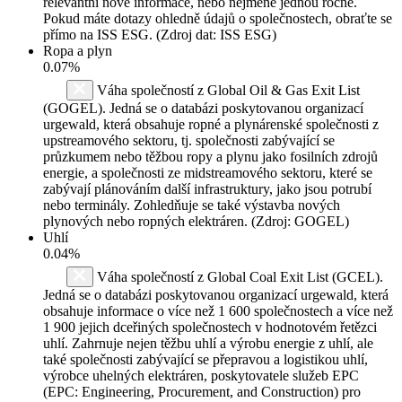
relevantní nové informace, nebo nejméně jednou ročně.
Pokud máte dotazy ohledně údajů o společnostech, obraťte se
přímo na ISS ESG. (Zdroj dat: ISS ESG)
Ropa a plyn
0.07%
Váha společností z Global Oil & Gas Exit List
(GOGEL). Jedná se o databázi poskytovanou organizací
urgewald, která obsahuje ropné a plynárenské společnosti z
upstreamového sektoru, tj. společnosti zabývající se
průzkumem nebo těžbou ropy a plynu jako fosilních zdrojů
energie, a společnosti ze midstreamového sektoru, které se
zabývají plánováním další infrastruktury, jako jsou potrubí
nebo terminály. Zohledňuje se také výstavba nových
plynových nebo ropných elektráren. (Zdroj: GOGEL)
Uhlí
0.04%
Váha společností z Global Coal Exit List (GCEL).
Jedná se o databázi poskytovanou organizací urgewald, která
obsahuje informace o více než 1 600 společnostech a více než
1 900 jejich dceřiných společnostech v hodnotovém řetězci
uhlí. Zahrnuje nejen těžbu uhlí a výrobu energie z uhlí, ale
také společnosti zabývající se přepravou a logistikou uhlí,
výrobce uhelných elektráren, poskytovatele služeb EPC
(EPC: Engineering, Procurement, and Construction) pro