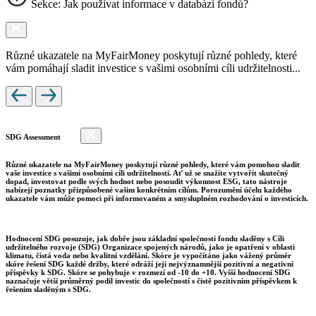
Sekce: Jak používat informace v databázi fondů?
Různé ukazatele na MyFairMoney poskytují různé pohledy, které
vám pomáhají sladit investice s vašimi osobními cíli udržitelnosti...
SDG Assessment
Různé ukazatele na MyFairMoney poskytují různé pohledy, které vám pomohou sladit
vaše investice s vašimi osobními cíli udržitelnosti. Ať už se snažíte vytvořit skutečný
dopad, investovat podle svých hodnot nebo posoudit výkonnost ESG, tato nástroje
nabízejí poznatky přizpůsobené vašim konkrétním cílům. Porozumění účelu každého
ukazatele vám může pomoci při informovaném a smysluplném rozhodování o investicích.
Hodnocení SDG posuzuje, jak dobře jsou základní společnosti fondu sladěny s Cíli
udržitelného rozvoje (SDG) Organizace spojených národů, jako je opatření v oblasti
klimatu, čistá voda nebo kvalitní vzdělání. Skóre je vypočítáno jako vážený průměr
skóre řešení SDG každé držby, které odráží její nejvýznamnější pozitivní a negativní
příspěvky k SDG. Skóre se pohybuje v rozmezí od -10 do +10. Vyšší hodnocení SDG
naznačuje větší průměrný podíl investic do společností s čistě pozitivním příspěvkem k
řešením sladěným s SDG.