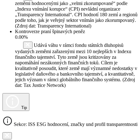
zeměmi hodnocenými jako „velmi zkorumpované“ podle
„Indexu vnímání korupce“ (CPI) nevládní organizace
„Transparency International“. CPI hodnotí 180 zemí a regionů
podle toho, jak je veřejný sektor vnímán jako zkorumpovaný.
(Zdroj dat: Transparency International)
Kontroverze praní špinavých peněz
0.00%
Udává váhu v rámci fondu státních dluhopisů
vydaných zeměmi zařazenými mezi 10 nejlepších v Indexu
finančního tajemství. Tyto země jsou kritizovány za
napomáhání nezákonných finančních toků. Cílem je
kvalitativně posoudit, které země mají významné nedostatky v
legislativě daňového a bankovního tajemství, a kvantitativně,
jejich význam v rámci globálního finančního systému. (Zdroj
dat: Tax Justice Network)
Tip
Sekce: ISS ESG hodnocení, značky und profil transparentnosti