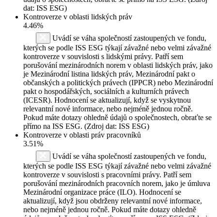
dat: ISS ESG)
Kontroverze v oblasti lidských práv
4.46%
Uvádí se váha společností zastoupených ve fondu,
kterých se podle ISS ESG týkají závažné nebo velmi závažné
kontroverze v souvislosti s lidskými právy. Patří sem
porušování mezinárodních norem v oblasti lidských práv, jako
je Mezinárodní listina lidských práv, Mezinárodní pakt o
občanských a politických právech (IPPCR) nebo Mezinárodní
pakt o hospodářských, sociálních a kulturních právech
(ICESR). Hodnocení se aktualizují, když se vyskytnou
relevantní nové informace, nebo nejméně jednou ročně.
Pokud máte dotazy ohledně údajů o společnostech, obraťte se
přímo na ISS ESG. (Zdroj dat: ISS ESG)
Kontroverze v oblasti práv pracovníků
3.51%
Uvádí se váha společností zastoupených ve fondu,
kterých se podle ISS ESG týkají závažné nebo velmi závažné
kontroverze v souvislosti s pracovními právy. Patří sem
porušování mezinárodních pracovních norem, jako je úmluva
Mezinárodní organizace práce (ILO). Hodnocení se
aktualizují, když jsou obdrženy relevantní nové informace,
nebo nejméně jednou ročně. Pokud máte dotazy ohledně