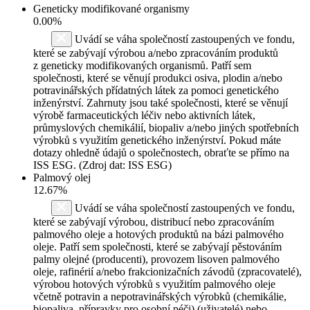
Geneticky modifikované organismy
0.00%
Uvádí se váha společností zastoupených ve fondu,
které se zabývají výrobou a/nebo zpracováním produktů
z geneticky modifikovaných organismů. Patří sem
společnosti, které se věnují produkci osiva, plodin a/nebo
potravinářských přídatných látek za pomoci genetického
inženýrství. Zahrnuty jsou také společnosti, které se věnují
výrobě farmaceutických léčiv nebo aktivních látek,
průmyslových chemikálií, biopaliv a/nebo jiných spotřebních
výrobků s využitím genetického inženýrství. Pokud máte
dotazy ohledně údajů o společnostech, obraťte se přímo na
ISS ESG. (Zdroj dat: ISS ESG)
Palmový olej
12.67%
Uvádí se váha společností zastoupených ve fondu,
které se zabývají výrobou, distribucí nebo zpracováním
palmového oleje a hotových produktů na bázi palmového
oleje. Patří sem společnosti, které se zabývají pěstováním
palmy olejné (producenti), provozem lisoven palmového
oleje, rafinérií a/nebo frakcionizačních závodů (zpracovatelé),
výrobou hotových výrobků s využitím palmového oleje
včetně potravin a nepotravinářských výrobků (chemikálie,
biopaliva, přípravky pro osobní péči) (uživatelé) nebo