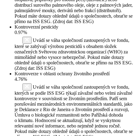
distribucí surového palmového oleje, oleje z palmových jader,
palmojádrové mouky, derivátů nebo frakcí (distributoři).
Pokud máte dotazy ohledně údajů o společnostech, obraťte se
přímo na ISS ESG. (Zdroj dat: ISS ESG)
Kontroverzní pesticidy
0.97%
Uvádí se váha společností zastoupených ve fondu,
které se zabývají výrobou pesticidů s obsahem složek
označených Světovou zdravotnickou organizací (WHO) za
mimořádně nebo vysoce nebezpečné. Pokud máte dotazy
ohledně údajů o společnostech, obraťte se přímo na ISS ESG.
(Zdroj dat: ISS ESG)
Kontroverze v oblasti ochrany životního prostředí
4.76%
Uvádí se váha společností zastoupených ve fondu,
kterých se podle ISS ESG týkají závažné nebo velmi závažné
kontroverze v souvislosti se životním prostředím. Patří sem
porušování mezinárodních environmentálních standardů, jako
je Deklarace z Rio de Janeira o životním prostředí a rozvoji,
Úmluva o biologické rozmanitosti nebo Pařížská dohoda
o klimatu. Hodnocení se aktualizují, když se vyskytnou
relevantní nové informace, nebo nejméně jednou ročně.
Pokud máte dotazy ohledně údajů o společnostech, obraťte se