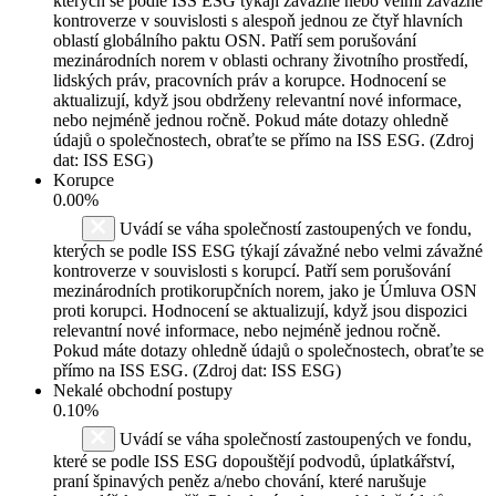
kterých se podle ISS ESG týkají závažné nebo velmi závažné
kontroverze v souvislosti s alespoň jednou ze čtyř hlavních
oblastí globálního paktu OSN. Patří sem porušování
mezinárodních norem v oblasti ochrany životního prostředí,
lidských práv, pracovních práv a korupce. Hodnocení se
aktualizují, když jsou obdrženy relevantní nové informace,
nebo nejméně jednou ročně. Pokud máte dotazy ohledně
údajů o společnostech, obraťte se přímo na ISS ESG. (Zdroj
dat: ISS ESG)
Korupce
0.00%
Uvádí se váha společností zastoupených ve fondu,
kterých se podle ISS ESG týkají závažné nebo velmi závažné
kontroverze v souvislosti s korupcí. Patří sem porušování
mezinárodních protikorupčních norem, jako je Úmluva OSN
proti korupci. Hodnocení se aktualizují, když jsou dispozici
relevantní nové informace, nebo nejméně jednou ročně.
Pokud máte dotazy ohledně údajů o společnostech, obraťte se
přímo na ISS ESG. (Zdroj dat: ISS ESG)
Nekalé obchodní postupy
0.10%
Uvádí se váha společností zastoupených ve fondu,
které se podle ISS ESG dopouštějí podvodů, úplatkářství,
praní špinavých peněz a/nebo chování, které narušuje