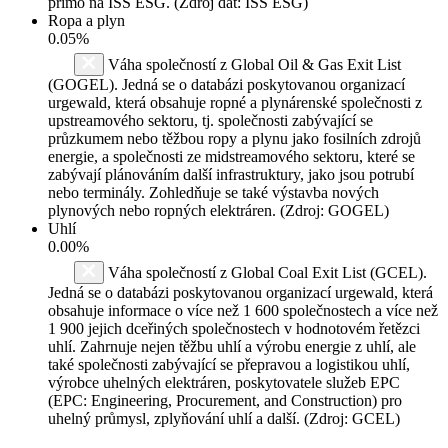
přímo na ISS ESG. (Zdroj dat: ISS ESG)
Ropa a plyn
0.05%
Váha společností z Global Oil & Gas Exit List
(GOGEL). Jedná se o databázi poskytovanou organizací
urgewald, která obsahuje ropné a plynárenské společnosti z
upstreamového sektoru, tj. společnosti zabývající se
průzkumem nebo těžbou ropy a plynu jako fosilních zdrojů
energie, a společnosti ze midstreamového sektoru, které se
zabývají plánováním další infrastruktury, jako jsou potrubí
nebo terminály. Zohledňuje se také výstavba nových
plynových nebo ropných elektráren. (Zdroj: GOGEL)
Uhlí
0.00%
Váha společností z Global Coal Exit List (GCEL).
Jedná se o databázi poskytovanou organizací urgewald, která
obsahuje informace o více než 1 600 společnostech a více než
1 900 jejich dceřiných společnostech v hodnotovém řetězci
uhlí. Zahrnuje nejen těžbu uhlí a výrobu energie z uhlí, ale
také společnosti zabývající se přepravou a logistikou uhlí,
výrobce uhelných elektráren, poskytovatele služeb EPC
(EPC: Engineering, Procurement, and Construction) pro
uhelný průmysl, zplyňování uhlí a další. (Zdroj: GCEL)