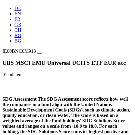
DE
EN
FR
GR
CH
RO
BG
IE00BNC0M913
UBS MSCI EMU Universal UCITS ETF EUR acc
91 mil. eur
SDG Assessment
The SDG Assessment score reflects how well
the companies in a fund align with the United Nations
Sustainable Development Goals (SDGs), such as climate action,
quality education, or clean water. The score is based on a
weighted average of the fund holdings' SDG Solutions Score
values and ranges on a scale from -10.0 to 10.0. For each
holding, the SDG Solutions Score sums its highest positive and