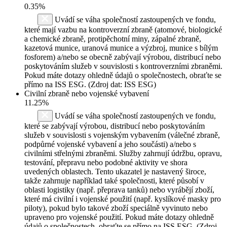
0.35%
Uvádí se váha společností zastoupených ve fondu,
které mají vazbu na kontroverzní zbraně (atomové, biologické
a chemické zbraně, protipěchotní miny, zápalné zbraně,
kazetová munice, uranová munice a výzbroj, munice s bílým
fosforem) a/nebo se obecně zabývají výrobou, distribucí nebo
poskytováním služeb v souvislosti s kontroverzními zbraněmi.
Pokud máte dotazy ohledně údajů o společnostech, obraťte se
přímo na ISS ESG. (Zdroj dat: ISS ESG)
Civilní zbraně nebo vojenské vybavení
11.25%
Uvádí se váha společností zastoupených ve fondu,
které se zabývají výrobou, distribucí nebo poskytováním
služeb v souvislosti s vojenským vybavením (válečné zbraně,
podpůrné vojenské vybavení a jeho součásti) a/nebo s
civilními střelnými zbraněmi. Služby zahrnují údržbu, opravu,
testování, přepravu nebo podobné aktivity ve shora
uvedených oblastech. Tento ukazatel je nastavený široce,
takže zahrnuje například také společnosti, které působí v
oblasti logistiky (např. přeprava tanků) nebo vyrábějí zboží,
které má civilní i vojenské použití (např. kyslíkové masky pro
piloty), pokud bylo takové zboží speciálně vyvinuto nebo
upraveno pro vojenské použití. Pokud máte dotazy ohledně
údajů o společnostech, obraťte se přímo na ISS ESG. (Zdroj