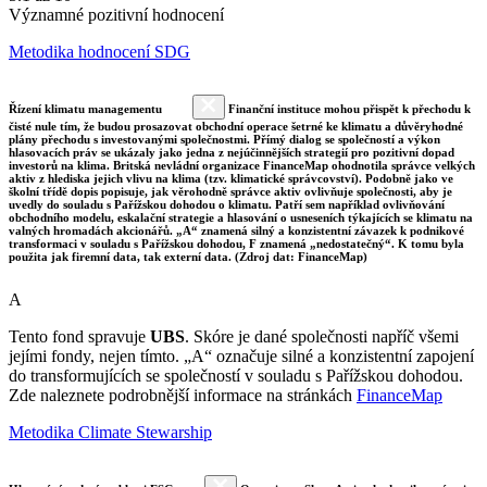
Významné pozitivní hodnocení
Metodika hodnocení SDG
Řízení klimatu managementu
Finanční instituce mohou přispět k přechodu k
čisté nule tím, že budou prosazovat obchodní operace šetrné ke klimatu a důvěryhodné
plány přechodu s investovanými společnostmi. Přímý dialog se společností a výkon
hlasovacích práv se ukázaly jako jedna z nejúčinnějších strategií pro pozitivní dopad
investorů na klima. Britská nevládní organizace FinanceMap ohodnotila správce velkých
aktiv z hlediska jejich vlivu na klima (tzv. klimatické správcovství). Podobně jako ve
školní třídě dopis popisuje, jak věrohodně správce aktiv ovlivňuje společnosti, aby je
uvedly do souladu s Pařížskou dohodou o klimatu. Patří sem například ovlivňování
obchodního modelu, eskalační strategie a hlasování o usneseních týkajících se klimatu na
valných hromadách akcionářů. „A“ znamená silný a konzistentní závazek k podnikové
transformaci v souladu s Pařížskou dohodou, F znamená „nedostatečný“. K tomu byla
použita jak firemní data, tak externí data. (Zdroj dat: FinanceMap)
A
Tento fond spravuje
UBS
. Skóre je dané společnosti napříč všemi
jejími fondy, nejen tímto. „A“ označuje silné a konzistentní zapojení
do transformujících se společností v souladu s Pařížskou dohodou.
Zde naleznete podrobnější informace na stránkách
FinanceMap
Metodika Climate Stewarship