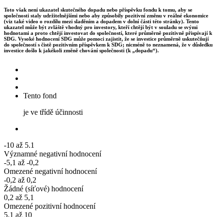
Toto však není ukazatel skutečného dopadu nebo příspěvku fondu k tomu, aby se
společnosti staly udržitelnějšími nebo aby způsobily pozitivní změnu v reálné ekonomice
(viz také video o rozdílu mezi sladěním a dopadem v dolní části této stránky). Tento
ukazatel může být zvláště vhodný pro investory, kteří chtějí být v souladu se svými
hodnotami a proto chtějí investovat do společností, které průměrně pozitivně přispívají k
SDG. Vysoké hodnocení SDG může pomoci zajistit, že se investice průměrně uskutečňují
do společností s čistě pozitivním příspěvkem k SDG; nicméně to neznamená, že v důsledku
investice došlo k jakékoli změně chování společnosti (k „dopadu“).
Tento fond
je ve třídě účinnosti
-10 až 5.1
Významné negativní hodnocení
-5,1 až -0,2
Omezené negativní hodnocení
-0,2 až 0,2
Žádné (síťové) hodnocení
0,2 až 5,1
Omezené pozitivní hodnocení
5.1 až 10