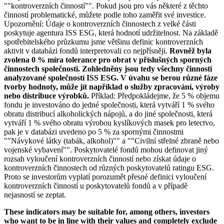
""kontroverzních činností"". Pokud jsou pro vás některé z těchto
činností problematické, můžete podle toho zaměřit své investice.
Upozornění: Údaje o kontroverzních činnostech z velké části
poskytuje agentura ISS ESG, která hodnotí udržitelnost. Na základě
spotřebitelského průzkumu jsme většinu definic kontroverzních
aktivit v databázi fondů interpretovali co nejpřísněji.
Rovněž byla
zvolena 0 % míra tolerance pro obrat v příslušných sporných
činnostech společnosti. Zohledněny jsou tedy všechny činnosti
analyzované společností ISS ESG. V úvahu se berou různé fáze
tvorby hodnoty, může jít například o služby zpracování, výroby
nebo distribuce výrobků.
Příklad: Předpokládejme, že 5 % objemu
fondu je investováno do jedné společnosti, která vytváří 1 % svého
obratu distribucí alkoholických nápojů, a do jiné společnosti, která
vytváří 1 % svého obratu výrobou kyslíkových masek pro letectvo,
pak je v databázi uvedeno po 5 % za spornými činnostmi
""Návykové látky (tabák, alkohol)"" a ""Civilní střelné zbraně nebo
vojenské vybavení"". Poskytovatelé fondů mohou definovat jiný
rozsah vyloučení kontroverzních činností nebo získat údaje o
kontroverzních činnostech od různých poskytovatelů ratingu ESG.
Proto se investorům vyplatí porozumět přesné definici vyloučení
kontroverzních činností u poskytovatelů fondů a v případě
nejasností se zeptat.
These indicators may be suitable for, among others, investors
who want to be in line with their values and completely exclude