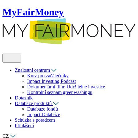
MyFairMoney
Znalostní centrum
Kurz pro začátečníky
Impact Investing Podcast
Dokumentární film: Udržitelné investice
Kontrolní seznam greenwashingu
Dotazník
Databáze produktů
Databáze fondů
Impact-Databáze
Schůzka s poradcem
Přihlášení
CZ