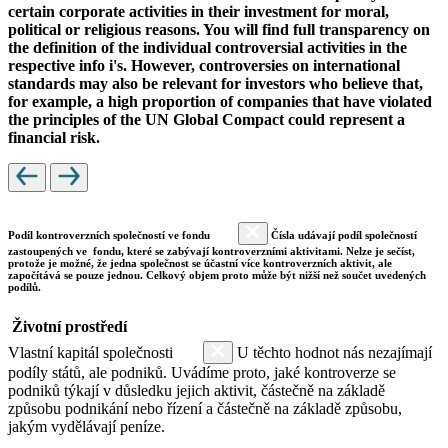
certain corporate activities in their investment for moral,
political or religious reasons. You will find full transparency on
the definition of the individual controversial activities in the
respective info i's. However, controversies on international
standards may also be relevant for investors who believe that,
for example, a high proportion of companies that have violated
the principles of the UN Global Compact could represent a
financial risk.
Podíl kontroverzních společností ve fondu
Čísla udávají podíl společností
zastoupených ve fondu, které se zabývají kontroverzními aktivitami. Nelze je sečíst,
protože je možné, že jedna společnost se účastní více kontroverzních aktivit, ale
započítává se pouze jednou. Celkový objem proto může být nižší než součet uvedených
podílů.
Životní prostředí
Vlastní kapitál společnosti
U těchto hodnot nás nezajímají
podíly států, ale podniků. Uvádíme proto, jaké kontroverze se
podniků týkají v důsledku jejich aktivit, částečně na základě
způsobu podnikání nebo řízení a částečně na základě způsobu,
jakým vydělávají peníze.