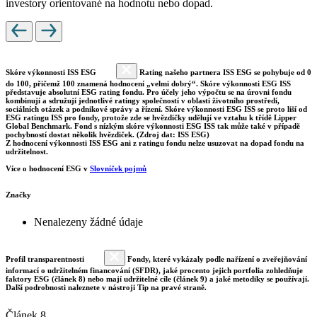
investory orientované na hodnotu nebo dopad.
Skóre výkonnosti ISS ESG
Rating našeho partnera ISS ESG se pohybuje od 0
do 100, přičemž 100 znamená hodnocení „velmi dobrý“. Skóre výkonnosti ESG ISS
představuje absolutní ESG rating fondu. Pro účely jeho výpočtu se na úrovni fondu
kombinují a sdružují jednotlivé ratingy společností v oblasti životního prostředí,
sociálních otázek a podnikové správy a řízení. Skóre výkonnosti ESG ISS se proto liší od
ESG ratingu ISS pro fondy, protože zde se hvězdičky udělují ve vztahu k třídě Lipper
Global Benchmark. Fond s nízkým skóre výkonnosti ESG ISS tak může také v případě
pochybností dostat několik hvězdiček. (Zdroj dat: ISS ESG)
Z hodnocení výkonnosti ISS ESG ani z ratingu fondu nelze usuzovat na dopad fondu na
udržitelnost.
Více o hodnocení ESG v
Slovníček pojmů
Značky
Nenalezeny žádné údaje
Profil transparentnosti
Fondy, které vykázaly podle nařízení o zveřejňování
informací o udržitelném financování (SFDR), jaké procento jejich portfolia zohledňuje
faktory ESG (článek 8) nebo mají udržitelné cíle (článek 9) a jaké metodiky se používají.
Další podrobnosti naleznete v nástroji Tip na pravé straně.
Článek 8