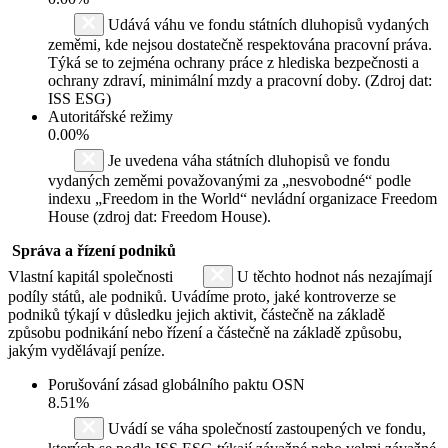
Udává váhu ve fondu státních dluhopisů vydaných
zeměmi, kde nejsou dostatečně respektována pracovní práva.
Týká se to zejména ochrany práce z hlediska bezpečnosti a
ochrany zdraví, minimální mzdy a pracovní doby. (Zdroj dat:
ISS ESG)
Autoritářské režimy
0.00%
Je uvedena váha státních dluhopisů ve fondu
vydaných zeměmi považovanými za „nesvobodné“ podle
indexu „Freedom in the World“ nevládní organizace Freedom
House (zdroj dat: Freedom House).
Správa a řízení podniků
Vlastní kapitál společnosti
U těchto hodnot nás nezajímají
podíly států, ale podniků. Uvádíme proto, jaké kontroverze se
podniků týkají v důsledku jejich aktivit, částečně na základě
způsobu podnikání nebo řízení a částečně na základě způsobu,
jakým vydělávají peníze.
Porušování zásad globálního paktu OSN
8.51%
Uvádí se váha společností zastoupených ve fondu,