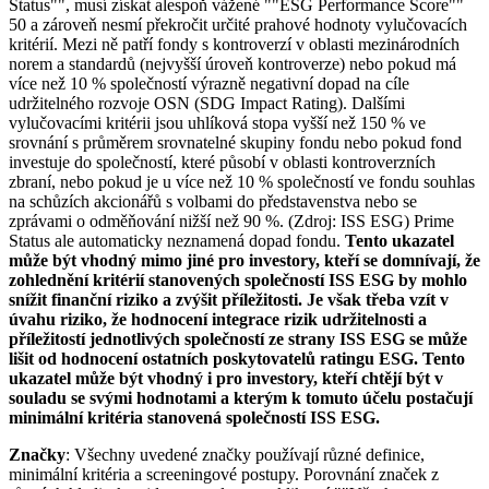
Status"", musí získat alespoň vážené ""ESG Performance Score""
50 a zároveň nesmí překročit určité prahové hodnoty vylučovacích
kritérií. Mezi ně patří fondy s kontroverzí v oblasti mezinárodních
norem a standardů (nejvyšší úroveň kontroverze) nebo pokud má
více než 10 % společností výrazně negativní dopad na cíle
udržitelného rozvoje OSN (SDG Impact Rating). Dalšími
vylučovacími kritérii jsou uhlíková stopa vyšší než 150 % ve
srovnání s průměrem srovnatelné skupiny fondu nebo pokud fond
investuje do společností, které působí v oblasti kontroverzních
zbraní, nebo pokud je u více než 10 % společností ve fondu souhlas
na schůzích akcionářů s volbami do představenstva nebo se
zprávami o odměňování nižší než 90 %. (Zdroj: ISS ESG) Prime
Status ale automaticky neznamená dopad fondu.
Tento ukazatel
může být vhodný mimo jiné pro investory, kteří se domnívají, že
zohlednění kritérií stanovených společností ISS ESG by mohlo
snížit finanční riziko a zvýšit příležitosti. Je však třeba vzít v
úvahu riziko, že hodnocení integrace rizik udržitelnosti a
příležitostí jednotlivých společností ze strany ISS ESG se může
lišit od hodnocení ostatních poskytovatelů ratingu ESG. Tento
ukazatel může být vhodný i pro investory, kteří chtějí být v
souladu se svými hodnotami a kterým k tomuto účelu postačují
minimální kritéria stanovená společností ISS ESG.
Značky
: Všechny uvedené značky používají různé definice,
minimální kritéria a screeningové postupy. Porovnání značek z