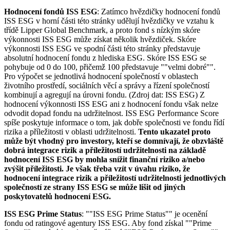
Hodnocení fondů ISS ESG
: Zatímco hvězdičky hodnocení fondů
ISS ESG v horní části této stránky udělují hvězdičky ve vztahu k
třídě Lipper Global Benchmark, a proto fond s nízkým skóre
výkonnosti ISS ESG může získat několik hvězdiček. Skóre
výkonnosti ISS ESG ve spodní části této stránky představuje
absolutní hodnocení fondu z hlediska ESG. Skóre ISS ESG se
pohybuje od 0 do 100, přičemž 100 představuje ""velmi dobré"".
Pro výpočet se jednotlivá hodnocení společností v oblastech
životního prostředí, sociálních věcí a správy a řízení společností
kombinují a agregují na úrovni fondu. (Zdroj dat: ISS ESG) Z
hodnocení výkonnosti ISS ESG ani z hodnocení fondu však nelze
odvodit dopad fondu na udržitelnost. ISS ESG Performance Score
spíše poskytuje informace o tom, jak dobře společnosti ve fondu řídí
rizika a příležitosti v oblasti udržitelnosti.
Tento ukazatel proto
může být vhodný pro investory, kteří se domnívají, že obzvláště
dobrá integrace rizik a příležitostí udržitelnosti na základě
hodnocení ISS ESG by mohla snížit finanční riziko a/nebo
zvýšit příležitosti. Je však třeba vzít v úvahu riziko, že
hodnocení integrace rizik a příležitostí udržitelnosti jednotlivých
společností ze strany ISS ESG se může lišit od jiných
poskytovatelů hodnocení ESG.
ISS ESG Prime Status
: ""ISS ESG Prime Status"" je ocenění
fondu od ratingové agentury ISS ESG. Aby fond získal ""Prime