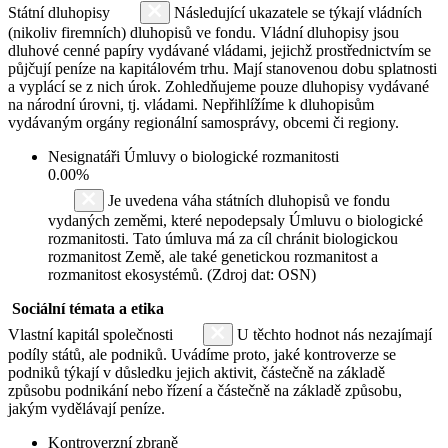
Státní dluhopisy
Následující ukazatele se týkají vládních
(nikoliv firemních) dluhopisů ve fondu. Vládní dluhopisy jsou
dluhové cenné papíry vydávané vládami, jejichž prostřednictvím se
půjčují peníze na kapitálovém trhu. Mají stanovenou dobu splatnosti
a vyplácí se z nich úrok. Zohledňujeme pouze dluhopisy vydávané
na národní úrovni, tj. vládami. Nepřihlížíme k dluhopisům
vydávaným orgány regionální samosprávy, obcemi či regiony.
Nesignatáři Úmluvy o biologické rozmanitosti
0.00%
Je uvedena váha státních dluhopisů ve fondu
vydaných zeměmi, které nepodepsaly Úmluvu o biologické
rozmanitosti. Tato úmluva má za cíl chránit biologickou
rozmanitost Země, ale také genetickou rozmanitost a
rozmanitost ekosystémů. (Zdroj dat: OSN)
Sociální témata a etika
Vlastní kapitál společnosti
U těchto hodnot nás nezajímají
podíly států, ale podniků. Uvádíme proto, jaké kontroverze se
podniků týkají v důsledku jejich aktivit, částečně na základě
způsobu podnikání nebo řízení a částečně na základě způsobu,
jakým vydělávají peníze.
Kontroverzní zbraně