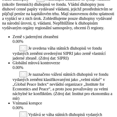
(nikoliv firemních) dluhopisů ve fondu. Vládní dluhopisy jsou
dluhové cenné papíry vydávané vládami, jejichž prostřednictvím se
půjčují peníze na kapitálovém trhu. Mají stanovenou dobu splatnosti
a vyplácí se z nich úrok. Zohledňujeme pouze dluhopisy vydávané
na národní úrovni, tj. vládami. Nepřihlížíme k dluhopisům
vydávaným orgány regionální samosprávy, obcemi či regiony.
Země s jadernými zbraněmi
0.00%
Je uvedena váha státních dluhopisů ve fondu
vydaných zeměmi uvedenými SIPRI jako země vlastnící
jaderné zbraně. (Zdroj dat: SIPRI)
Globální mírová kontroverze
0.00%
Je naznačeno vážení státních dluhopisů ve fondu
vydaných zeměmi klasifikovanými jako „velmi nízké“ v
„Global Peace Index“ nevládní organizace „Institute for
Economics and Peace“, a proto jsou považovány za velmi
náchylné ke konfliktům. (Zdroj dat: Institut pro ekonomiku a
mír)
Vnímaná korupce
0.00%
Vydává se váha státních dluhopisů vydaných