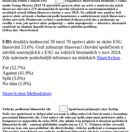
Hlasování vedení v oblasti ESG
Organizace ShareAction hodnotila v rámci
studie Voting Matters 2024 70 největších správců aktiv na světě a analyzovala jejich
hlasovací chování u 279 akcionářských návrhů týkajících se environmentálních a
sociálních otázek během hlasovací sezóny v roce 2024. Na základě této analýzy byli
správci aktiv seřazeni a hodnoceni podle konzistence a ambicióznosti jejich hlasování o
těchto návrzích. Hodnocení vychází z podrobných hlasovacích dat a poukazuje na
rozdíly v tom, jak správci aktiv podporují — nebo nepodporují — iniciativy akcionářů
zaměřené na zlepšení dopadů firem na naléhavé globální problémy.
(Zdroj dat: ShareAction)
UBS
dosáhl/a hodnocení 39 mezi 70 správci aktiv se skóre ESG
hlasování 53.6%. Graf zobrazuje hlasovací chování společnosti u
návrhů souvisejících s ESG na valných hromadách v roce 2024.
Zde naleznete podrobnější informace na stránkách
ShareAction
.
For (52.7%)
Against (41.9%)
Split (3.6%)
No data (1.8%)
ShareAction Methodology
Vědecky podložené klimatické cíle
Společnosti přijímající akci Tooltip
Stále více společností se dobrovolně zavazuje k cílům nulových čistých emisí a formuluje
prozatímní klimatické cíle. Čisté nulové cíle udávají, kolik emisí musí společnost snížit a
kompenzovat nejpozději do roku 2050, aby splnila svůj příspěvek k dosažení pařížských
klimatických cílů – omezení globálního oteplování na 1,5 °C. Účinnost těchto závazků
závisí na tom, zda jsou průběžné cíle důvěryhodné, vědecky podložené a transparentní.
Zde použitá metodologie pro vědecky podložené klimatické cíle byla vyvinuta iniciativou