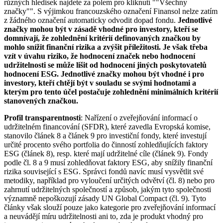
různých hledisek najdete za polem pro kliknutí ""Všechny
značky"". S výjimkou francouzského označení Finansol nelze zatím
z žádného označení automaticky odvodit dopad fondu.
Jednotlivé
značky mohou být v zásadě vhodné pro investory, kteří se
domnívají, že zohlednění kritérií definovaných značkou by
mohlo snížit finanční rizika a zvýšit příležitosti. Je však třeba
vzít v úvahu riziko, že hodnocení značek nebo hodnocení
udržitelnosti se může lišit od hodnocení jiných poskytovatelů
hodnocení ESG. Jednotlivé značky mohou být vhodné i pro
investory, kteří chtějí být v souladu se svými hodnotami a
kterým pro tento účel postačuje zohlednění minimálních kritérií
stanovených značkou.
Profil transparentnosti
: Nařízení o zveřejňování informací o
udržitelném financování (SFDR), které zavedla Evropská komise,
stanovilo článek 8 a článek 9 pro investiční fondy, které investují
určité procento svého portfolia do činností zohledňujících faktory
ESG (článek 8), resp. které mají udržitelné cíle (článek 9). Fondy
podle čl. 8 a 9 musí zohledňovat faktory ESG, aby snížily finanční
rizika související s ESG. Správci fondů navíc musí vysvětlit své
metodiky, například pro vyloučení určitých odvětví (čl. 8) nebo pro
zahrnutí udržitelných společností a způsob, jakým tyto společnosti
významně nepoškozují zásady UN Global Compact (čl. 9). Tyto
články však slouží pouze jako kategorie pro zveřejňování informací
a neuvádějí míru udržitelnosti ani to, zda je produkt vhodný pro