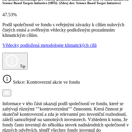
Science Based Targets Initiative (SBTi). (Zdroj dat: Science Based Target Initiative)
47.53%
Podíl společností ve fondu s veřejnými závazky k cílům nulových
čistých emisí a ověřeným vědecky podloženým prozatímním
klimatickým cílům.
Vědecky podložená metodologie klimatických cílů
Tip
Sekce: Kontroverzní akcie ve fondu
Informace v této části ukazují podíl společností ve fondu, které se
zabývají různými ""kontroverzními"" činnostmi. Která činnost je
skutečně kontroverzní a zda je relevantní pro investiční rozhodnutí,
záleží samozřejmě na samotných investorech. Vzhledem k tomu, že
fondy často investují do několika stovek nadnárodních společností v
různých odvětvích, téměř všechny fondy investují do