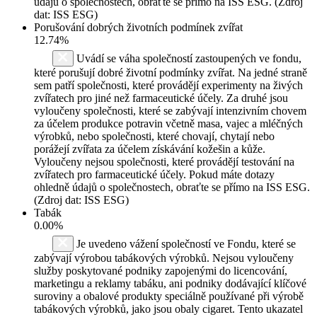
údajů o společnostech, obraťte se přímo na ISS ESG. (Zdroj
dat: ISS ESG)
Porušování dobrých životních podmínek zvířat
12.74%
Uvádí se váha společností zastoupených ve fondu,
které porušují dobré životní podmínky zvířat. Na jedné straně
sem patří společnosti, které provádějí experimenty na živých
zvířatech pro jiné než farmaceutické účely. Za druhé jsou
vyloučeny společnosti, které se zabývají intenzivním chovem
za účelem produkce potravin včetně masa, vajec a mléčných
výrobků, nebo společnosti, které chovají, chytají nebo
porážejí zvířata za účelem získávání kožešin a kůže.
Vyloučeny nejsou společnosti, které provádějí testování na
zvířatech pro farmaceutické účely. Pokud máte dotazy
ohledně údajů o společnostech, obraťte se přímo na ISS ESG.
(Zdroj dat: ISS ESG)
Tabák
0.00%
Je uvedeno vážení společností ve Fondu, které se
zabývají výrobou tabákových výrobků. Nejsou vyloučeny
služby poskytované podniky zapojenými do licencování,
marketingu a reklamy tabáku, ani podniky dodávající klíčové
suroviny a obalové produkty speciálně používané při výrobě
tabákových výrobků, jako jsou obaly cigaret. Tento ukazatel