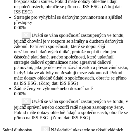
hospodářskou soutěž. Pokud máte dotazy ohledně údajů
o společnostech, obraťte se přímo na ISS ESG. (Zdroj dat:
ISS ESG)
Strategie pro vyhýbání se daňovým povinnostem a zjištěné
přestupky
0.00%
Uvádí se váha společností zastoupených ve fondu,
jejichž chování je v rozporu se záměry a duchem daňových
zákonů. Patří sem společnosti, které se dopouštějí
nezákonných daňových úniků, protože neplatí nebo jen
částečně platí daně, a/nebo společnosti, které uplatňují
strategie daňové optimalizace nebo agresivní daňové
plánování, jako je účelové snižování zisku a přesouvání zisku,
i když takové aktivity nepřesahují meze zákonnosti. Pokud
máte dotazy ohledně údajů o společnostech, obraťte se přímo
na ISS ESG. (Zdroj dat: ISS ESG)
Žádné ženy ve výkonné nebo dozorčí radě
0.00%
Uvádí se váha společností zastoupených ve fondu, v
jejichž správní a/nebo dozorčí radě nejsou zastoupeny ženy.
Pokud máte dotazy ohledně údajů o společnostech, obraťte se
přímo na ISS ESG. (Zdroj dat: ISS ESG)
Státní dluhopisy
Následující ukazatele se týkají vládních