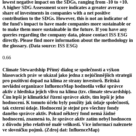
lowest negative impact on the SDGs, ranging from -10 to +10.
A higher SDG Assessment score indicates a greater average
share of investments in companies with a net positive
contribution to the SDGs. However, this is not an indicator of
the fund's impact to have made companies more sustainable or
to make them more sustainable in the future. If you have any
queries regarding the company data, please contact ISS ESG
directly. Please find more information about the methodology in
the glossary. (Data source: ISS ESG)
0.66
Climate Stewardship
Přímý dialog se společností a výkon
hlasovacích práv se ukázal jako jedna z nejúčinnějších strategií
pro pozitivní dopad na klima ze strany investorů. Britská
nevládní organizace InfluenceMap hodnotila velké správce
aktiv z hlediska jejich vlivu na klima (tzv. climate stewardship).
Čím lepší je klimatické řízení správce aktiv, tím lepší je jeho
hodnocení. K tomuto účelu byly použity jak údaje společnosti,
tak externí údaje. Hodnocení je stejné pro všechny fondy
daného správce aktiv. Pokud některý fond nemá žádné
hodnocení, znamená to, že správce aktiv zatím nebyl hodnocen
z důvodu jeho relativně malé velikosti. Více informací naleznete
ve slovníčku pojmů. (Zdroj dat: InfluenceMap)