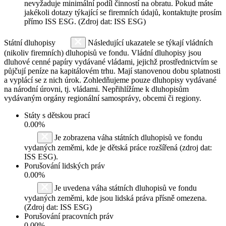
nevyžaduje minimální podíl činností na obratu. Pokud máte
jakékoli dotazy týkající se firemních údajů, kontaktujte prosím
přímo ISS ESG. (Zdroj dat: ISS ESG)
Státní dluhopisy
Následující ukazatele se týkají vládních
(nikoliv firemních) dluhopisů ve fondu. Vládní dluhopisy jsou
dluhové cenné papíry vydávané vládami, jejichž prostřednictvím se
půjčují peníze na kapitálovém trhu. Mají stanovenou dobu splatnosti
a vyplácí se z nich úrok. Zohledňujeme pouze dluhopisy vydávané
na národní úrovni, tj. vládami. Nepřihlížíme k dluhopisům
vydávaným orgány regionální samosprávy, obcemi či regiony.
Státy s dětskou prací
0.00%
Je zobrazena váha státních dluhopisů ve fondu
vydaných zeměmi, kde je dětská práce rozšířená (zdroj dat:
ISS ESG).
Porušování lidských práv
0.00%
Je uvedena váha státních dluhopisů ve fondu
vydaných zeměmi, kde jsou lidská práva přísně omezena.
(Zdroj dat: ISS ESG)
Porušování pracovních práv
0.00%