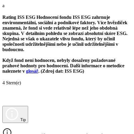
a
Rating ISS ESG
Hodnocení fondu ISS ESG zahrnuje
environmentální, sociální a podnikové faktory. Více hvězdiček
znamená, že fond si vede relativně lépe než jeho obdobná
skupina. V detailním pohledu se zobrazí absolutní skóre ESG.
Nejedná se však o ukazatele vlivu fondu, který by učinil
společnosti udržitelnějšími nebo je učinil udržitelnějšími v
budoucnu.
Když fond není hodnocen, nebyly dosaženy požadované
prahové hodnoty pro hodnocení. Další informace o metodice
naleznete v
glosář
. (Zdroj dat: ISS ESG)
4 Stern(e)
Tip