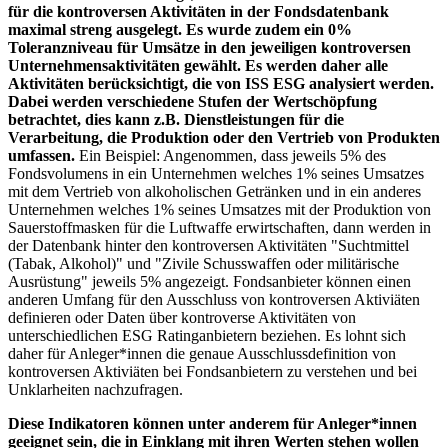
für die kontroversen Aktivitäten in der Fondsdatenbank
maximal streng ausgelegt. Es wurde zudem ein 0%
Toleranzniveau für Umsätze in den jeweiligen kontroversen
Unternehmensaktivitäten gewählt. Es werden daher alle
Aktivitäten berücksichtigt, die von ISS ESG analysiert werden.
Dabei werden verschiedene Stufen der Wertschöpfung
betrachtet, dies kann z.B. Dienstleistungen für die
Verarbeitung, die Produktion oder den Vertrieb von Produkten
umfassen.
Ein Beispiel: Angenommen, dass jeweils 5% des
Fondsvolumens in ein Unternehmen welches 1% seines Umsatzes
mit dem Vertrieb von alkoholischen Getränken und in ein anderes
Unternehmen welches 1% seines Umsatzes mit der Produktion von
Sauerstoffmasken für die Luftwaffe erwirtschaften, dann werden in
der Datenbank hinter den kontroversen Aktivitäten "Suchtmittel
(Tabak, Alkohol)" und "Zivile Schusswaffen oder militärische
Ausrüstung" jeweils 5% angezeigt. Fondsanbieter können einen
anderen Umfang für den Ausschluss von kontroversen Aktiviäten
definieren oder Daten über kontroverse Aktivitäten von
unterschiedlichen ESG Ratinganbietern beziehen. Es lohnt sich
daher für Anleger*innen die genaue Ausschlussdefinition von
kontroversen Aktiviäten bei Fondsanbietern zu verstehen und bei
Unklarheiten nachzufragen.
Diese Indikatoren können unter anderem für Anleger*innen
geeignet sein, die in Einklang mit ihren Werten stehen wollen