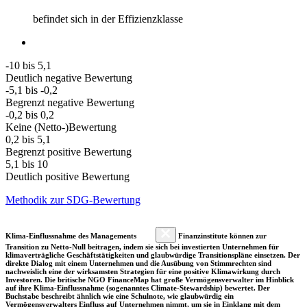
befindet sich in der Effizienzklasse
-10 bis 5,1
Deutlich negative Bewertung
-5,1 bis -0,2
Begrenzt negative Bewertung
-0,2 bis 0,2
Keine (Netto-)Bewertung
0,2 bis 5,1
Begrenzt positive Bewertung
5,1 bis 10
Deutlich positive Bewertung
Methodik zur SDG-Bewertung
Klima-Einflussnahme des Managements
Finanzinstitute können zur
Transition zu Netto-Null beitragen, indem sie sich bei investierten Unternehmen für
klimaverträgliche Geschäftstätigkeiten und glaubwürdige Transitionspläne einsetzen. Der
direkte Dialog mit einem Unternehmen und die Ausübung von Stimmrechten sind
nachweislich eine der wirksamsten Strategien für eine positive Klimawirkung durch
Investoren. Die britische NGO FinanceMap hat große Vermögensverwalter im Hinblick
auf ihre Klima-Einflussnahme (sogenanntes Climate-Stewardship) bewertet. Der
Buchstabe beschreibt ähnlich wie eine Schulnote, wie glaubwürdig ein
Vermögensverwalters Einfluss auf Unternehmen nimmt, um sie in Einklang mit dem