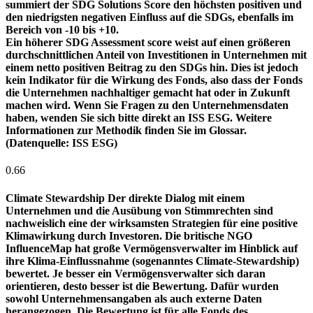
summiert der SDG Solutions Score den höchsten positiven und
den niedrigsten negativen Einfluss auf die SDGs, ebenfalls im
Bereich von -10 bis +10.
Ein höherer SDG Assessment score weist auf einen größeren
durchschnittlichen Anteil von Investitionen in Unternehmen mit
einem netto positiven Beitrag zu den SDGs hin. Dies ist jedoch
kein Indikator für die Wirkung des Fonds, also dass der Fonds
die Unternehmen nachhaltiger gemacht hat oder in Zukunft
machen wird. Wenn Sie Fragen zu den Unternehmensdaten
haben, wenden Sie sich bitte direkt an ISS ESG. Weitere
Informationen zur Methodik finden Sie im Glossar.
(Datenquelle: ISS ESG)
0.66
Climate Stewardship
Der direkte Dialog mit einem
Unternehmen und die Ausübung von Stimmrechten sind
nachweislich eine der wirksamsten Strategien für eine positive
Klimawirkung durch Investoren. Die britische NGO
InfluenceMap hat große Vermögensverwalter im Hinblick auf
ihre Klima-Einflussnahme (sogenanntes Climate-Stewardship)
bewertet. Je besser ein Vermögensverwalter sich daran
orientieren, desto besser ist die Bewertung. Dafür wurden
sowohl Unternehmensangaben als auch externe Daten
herangezogen. Die Bewertung ist für alle Fonds des