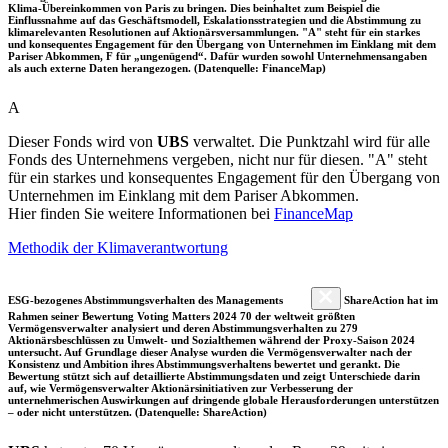
Klima-Übereinkommen von Paris zu bringen. Dies beinhaltet zum Beispiel die
Einflussnahme auf das Geschäftsmodell, Eskalationsstrategien und die Abstimmung zu
klimarelevanten Resolutionen auf Aktionärsversammlungen. "A" steht für ein starkes
und konsequentes Engagement für den Übergang von Unternehmen im Einklang mit dem
Pariser Abkommen, F für „ungenügend“. Dafür wurden sowohl Unternehmensangaben
als auch externe Daten herangezogen. (Datenquelle: FinanceMap)
A
Dieser Fonds wird von
UBS
verwaltet. Die Punktzahl wird für alle
Fonds des Unternehmens vergeben, nicht nur für diesen. "A" steht
für ein starkes und konsequentes Engagement für den Übergang von
Unternehmen im Einklang mit dem Pariser Abkommen.
Hier finden Sie weitere Informationen bei
FinanceMap
Methodik der Klimaverantwortung
ESG-bezogenes Abstimmungsverhalten des Managements
ShareAction hat im
Rahmen seiner Bewertung Voting Matters 2024 70 der weltweit größten
Vermögensverwalter analysiert und deren Abstimmungsverhalten zu 279
Aktionärsbeschlüssen zu Umwelt- und Sozialthemen während der Proxy-Saison 2024
untersucht. Auf Grundlage dieser Analyse wurden die Vermögensverwalter nach der
Konsistenz und Ambition ihres Abstimmungsverhaltens bewertet und gerankt. Die
Bewertung stützt sich auf detaillierte Abstimmungsdaten und zeigt Unterschiede darin
auf, wie Vermögensverwalter Aktionärsinitiativen zur Verbesserung der
unternehmerischen Auswirkungen auf dringende globale Herausforderungen unterstützen
– oder nicht unterstützen. (Datenquelle: ShareAction)