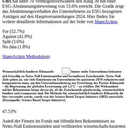
UBS
hat unter 70 Vermögensverwaltern den Rang 39 mit einer
ESG-Abstimmungsbewertung von 53.6% erreicht. Die Grafik zeigt
das Abstimmungsverhalten des Unternehmens zu ESG-bezogenen
Anträgen auf den Hauptversammlungen 2024. Hier finden Sie
weitere detaillierte Informationen auf der Seite von
ShareAction
.
For (52.7%)
Against (41.9%)
Split (3.6%)
No data (1.8%)
ShareAction Methodology
Wissenschaftlich fundierte Klimaziele
Immer mehr Unternehmen bekennen
sich freiwillig zu Netto-Null Emissionszielen und formulieren Zwischenziele. Netto-Null
Ziele geben an, wie viele Emissionen ein Unternehmen bis spätestens 2050 reduzieren und
kompensieren muss, um den Unternehmensbeitrag zur Erreichung der Pariser Klimaziele
– die Begrenzung der globalen Erwärmung auf 1,5°C – zu erfüllen. Die Wirksamkeit
solcher Bekenntnisse hängt davon ab, ob die Zwischenziele glaubwürdig, wissenschaftlich
fundiert und transparent sind. Die Methode für wissenschaftlich fundierte Klimaziele die
hier verwendet wurde, wurde von der Science Based Targets Initiative (SBTi) entwickelt.
(Datenquelle: Science Based Target Initiative).
47.53%
Anteil der Firmen im Fonds mit öffentlichen Bekenntnissen zu
Netto-Null Emissionszielen und verifizierten wissenschafts-basierten