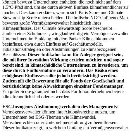
können bewusst Unternehmen enthalten, die noch nicht auf dem
1,5°C-Pfad sind, um sie durch aktiven Einfluss klimafreundlicher zu
machen. Dies kann erklären, warum sich Paris Score und Climate
Stewardship Score unterscheiden. Die britische NGO InfluenceMap
bewertet große Vermögensverwalter hinsichtlich ihres
Klimaeinflusses. Der Climate Stewardship Score beschreibt –
ähnlich einer Schulnote –, wie glaubwürdig ein Vermögensverwalter
Unternehmen im Einklang mit dem Pariser Klimaabkommen
beeinflusst, etwa durch Einfluss auf Geschäftsmodelle,
Eskalationsstrategien oder Abstimmungen zu klimabezogenen
Beschlüssen.
Dieser Indikator kann für Anleger geeignet sein,
die mit ihrer Investition Wirkung erzielen möchten und sogar
bereit sind, in klimaschädliche Unternehmen zu investieren, um
diese durch Einflussnahme zu verändern. Das Risiko eines
erfolglosen Einflusses sollte jedoch berücksichtigt werden.
Zudem gilt die Bewertung für alle Fonds der Gesellschaft und
berücksichtigt keine Abweichungen einzelner Fondsmanager.
Ein guter Score garantiert nicht, dass Portfoliounternehmen bereits
klimafreundlich sind oder es werden.
ESG-bezogenes Abstimmungsverhalten des Managements
:
Vermögensverwalter können ihre Aktionärsrechte nutzen, um
Unternehmen bei ESG-Themen wie Klimawandel,
Menschenrechten oder Unternehmensführung zu beeinflussen.
Dieser Indikator zeigt, in welchem Umfang ein Vermögensverwalter