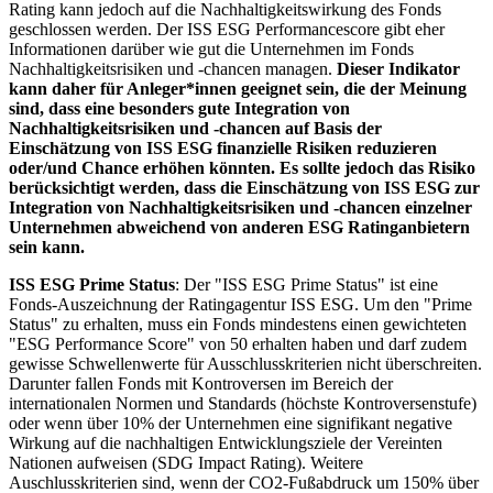
Rating kann jedoch auf die Nachhaltigkeitswirkung des Fonds
geschlossen werden. Der ISS ESG Performancescore gibt eher
Informationen darüber wie gut die Unternehmen im Fonds
Nachhaltigkeitsrisiken und -chancen managen.
Dieser Indikator
kann daher für Anleger*innen geeignet sein, die der Meinung
sind, dass eine besonders gute Integration von
Nachhaltigkeitsrisiken und -chancen auf Basis der
Einschätzung von ISS ESG finanzielle Risiken reduzieren
oder/und Chance erhöhen könnten. Es sollte jedoch das Risiko
berücksichtigt werden, dass die Einschätzung von ISS ESG zur
Integration von Nachhaltigkeitsrisiken und -chancen einzelner
Unternehmen abweichend von anderen ESG Ratinganbietern
sein kann.
ISS ESG Prime Status
: Der "ISS ESG Prime Status" ist eine
Fonds-Auszeichnung der Ratingagentur ISS ESG. Um den "Prime
Status" zu erhalten, muss ein Fonds mindestens einen gewichteten
"ESG Performance Score" von 50 erhalten haben und darf zudem
gewisse Schwellenwerte für Ausschlusskriterien nicht überschreiten.
Darunter fallen Fonds mit Kontroversen im Bereich der
internationalen Normen und Standards (höchste Kontroversenstufe)
oder wenn über 10% der Unternehmen eine signifikant negative
Wirkung auf die nachhaltigen Entwicklungsziele der Vereinten
Nationen aufweisen (SDG Impact Rating). Weitere
Auschlusskriterien sind, wenn der CO2-Fußabdruck um 150% über