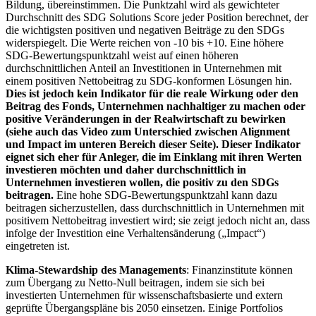
Bildung, übereinstimmen. Die Punktzahl wird als gewichteter
Durchschnitt des SDG Solutions Score jeder Position berechnet, der
die wichtigsten positiven und negativen Beiträge zu den SDGs
widerspiegelt. Die Werte reichen von -10 bis +10. Eine höhere
SDG-Bewertungspunktzahl weist auf einen höheren
durchschnittlichen Anteil an Investitionen in Unternehmen mit
einem positiven Nettobeitrag zu SDG-konformen Lösungen hin.
Dies ist jedoch kein Indikator für die reale Wirkung oder den
Beitrag des Fonds, Unternehmen nachhaltiger zu machen oder
positive Veränderungen in der Realwirtschaft zu bewirken
(siehe auch das Video zum Unterschied zwischen Alignment
und Impact im unteren Bereich dieser Seite). Dieser Indikator
eignet sich eher für Anleger, die im Einklang mit ihren Werten
investieren möchten und daher durchschnittlich in
Unternehmen investieren wollen, die positiv zu den SDGs
beitragen.
Eine hohe SDG-Bewertungspunktzahl kann dazu
beitragen sicherzustellen, dass durchschnittlich in Unternehmen mit
positivem Nettobeitrag investiert wird; sie zeigt jedoch nicht an, dass
infolge der Investition eine Verhaltensänderung („Impact“)
eingetreten ist.
Klima-Stewardship des Managements
: Finanzinstitute können
zum Übergang zu Netto-Null beitragen, indem sie sich bei
investierten Unternehmen für wissenschaftsbasierte und extern
geprüfte Übergangspläne bis 2050 einsetzen. Einige Portfolios