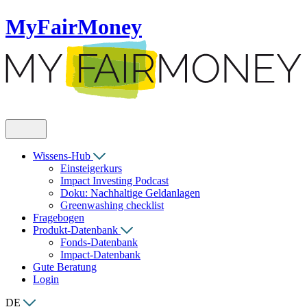
MyFairMoney
Wissens-Hub
Einsteigerkurs
Impact Investing Podcast
Doku: Nachhaltige Geldanlagen
Greenwashing checklist
Fragebogen
Produkt-Datenbank
Fonds-Datenbank
Impact-Datenbank
Gute Beratung
Login
DE