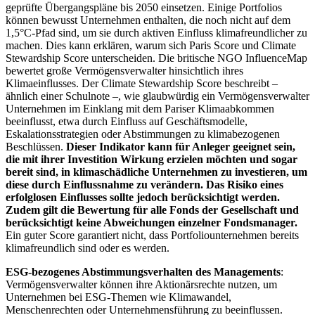
geprüfte Übergangspläne bis 2050 einsetzen. Einige Portfolios
können bewusst Unternehmen enthalten, die noch nicht auf dem
1,5°C-Pfad sind, um sie durch aktiven Einfluss klimafreundlicher zu
machen. Dies kann erklären, warum sich Paris Score und Climate
Stewardship Score unterscheiden. Die britische NGO InfluenceMap
bewertet große Vermögensverwalter hinsichtlich ihres
Klimaeinflusses. Der Climate Stewardship Score beschreibt –
ähnlich einer Schulnote –, wie glaubwürdig ein Vermögensverwalter
Unternehmen im Einklang mit dem Pariser Klimaabkommen
beeinflusst, etwa durch Einfluss auf Geschäftsmodelle,
Eskalationsstrategien oder Abstimmungen zu klimabezogenen
Beschlüssen.
Dieser Indikator kann für Anleger geeignet sein,
die mit ihrer Investition Wirkung erzielen möchten und sogar
bereit sind, in klimaschädliche Unternehmen zu investieren, um
diese durch Einflussnahme zu verändern. Das Risiko eines
erfolglosen Einflusses sollte jedoch berücksichtigt werden.
Zudem gilt die Bewertung für alle Fonds der Gesellschaft und
berücksichtigt keine Abweichungen einzelner Fondsmanager.
Ein guter Score garantiert nicht, dass Portfoliounternehmen bereits
klimafreundlich sind oder es werden.
ESG-bezogenes Abstimmungsverhalten des Managements
:
Vermögensverwalter können ihre Aktionärsrechte nutzen, um
Unternehmen bei ESG-Themen wie Klimawandel,
Menschenrechten oder Unternehmensführung zu beeinflussen.