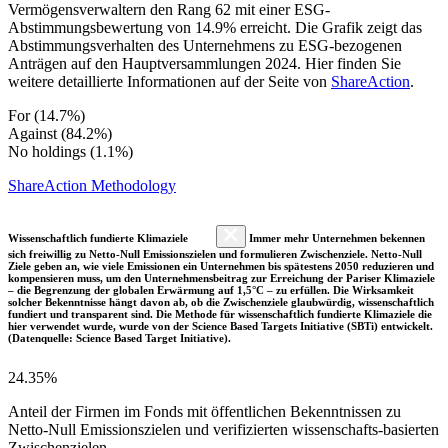
Vermögensverwaltern den Rang 62 mit einer ESG-
Abstimmungsbewertung von 14.9% erreicht. Die Grafik zeigt das
Abstimmungsverhalten des Unternehmens zu ESG-bezogenen
Anträgen auf den Hauptversammlungen 2024. Hier finden Sie
weitere detaillierte Informationen auf der Seite von
ShareAction
.
For (14.7%)
Against (84.2%)
No holdings (1.1%)
ShareAction Methodology
Wissenschaftlich fundierte Klimaziele
Immer mehr Unternehmen bekennen
sich freiwillig zu Netto-Null Emissionszielen und formulieren Zwischenziele. Netto-Null
Ziele geben an, wie viele Emissionen ein Unternehmen bis spätestens 2050 reduzieren und
kompensieren muss, um den Unternehmensbeitrag zur Erreichung der Pariser Klimaziele
– die Begrenzung der globalen Erwärmung auf 1,5°C – zu erfüllen. Die Wirksamkeit
solcher Bekenntnisse hängt davon ab, ob die Zwischenziele glaubwürdig, wissenschaftlich
fundiert und transparent sind. Die Methode für wissenschaftlich fundierte Klimaziele die
hier verwendet wurde, wurde von der Science Based Targets Initiative (SBTi) entwickelt.
(Datenquelle: Science Based Target Initiative).
24.35%
Anteil der Firmen im Fonds mit öffentlichen Bekenntnissen zu
Netto-Null Emissionszielen und verifizierten wissenschafts-basierten
Zwischenzielen.