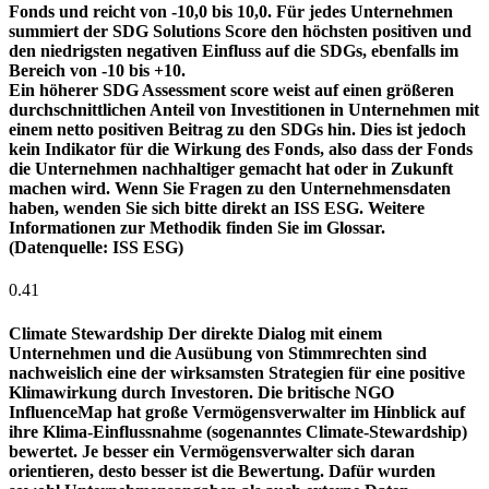
Fonds und reicht von -10,0 bis 10,0. Für jedes Unternehmen
summiert der SDG Solutions Score den höchsten positiven und
den niedrigsten negativen Einfluss auf die SDGs, ebenfalls im
Bereich von -10 bis +10.
Ein höherer SDG Assessment score weist auf einen größeren
durchschnittlichen Anteil von Investitionen in Unternehmen mit
einem netto positiven Beitrag zu den SDGs hin. Dies ist jedoch
kein Indikator für die Wirkung des Fonds, also dass der Fonds
die Unternehmen nachhaltiger gemacht hat oder in Zukunft
machen wird. Wenn Sie Fragen zu den Unternehmensdaten
haben, wenden Sie sich bitte direkt an ISS ESG. Weitere
Informationen zur Methodik finden Sie im Glossar.
(Datenquelle: ISS ESG)
0.41
Climate Stewardship
Der direkte Dialog mit einem
Unternehmen und die Ausübung von Stimmrechten sind
nachweislich eine der wirksamsten Strategien für eine positive
Klimawirkung durch Investoren. Die britische NGO
InfluenceMap hat große Vermögensverwalter im Hinblick auf
ihre Klima-Einflussnahme (sogenanntes Climate-Stewardship)
bewertet. Je besser ein Vermögensverwalter sich daran
orientieren, desto besser ist die Bewertung. Dafür wurden