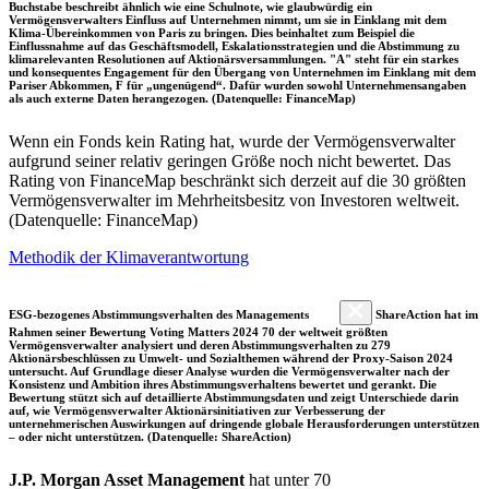
Buchstabe beschreibt ähnlich wie eine Schulnote, wie glaubwürdig ein
Vermögensverwalters Einfluss auf Unternehmen nimmt, um sie in Einklang mit dem
Klima-Übereinkommen von Paris zu bringen. Dies beinhaltet zum Beispiel die
Einflussnahme auf das Geschäftsmodell, Eskalationsstrategien und die Abstimmung zu
klimarelevanten Resolutionen auf Aktionärsversammlungen. "A" steht für ein starkes
und konsequentes Engagement für den Übergang von Unternehmen im Einklang mit dem
Pariser Abkommen, F für „ungenügend“. Dafür wurden sowohl Unternehmensangaben
als auch externe Daten herangezogen. (Datenquelle: FinanceMap)
Wenn ein Fonds kein Rating hat, wurde der Vermögensverwalter
aufgrund seiner relativ geringen Größe noch nicht bewertet. Das
Rating von FinanceMap beschränkt sich derzeit auf die 30 größten
Vermögensverwalter im Mehrheitsbesitz von Investoren weltweit.
(Datenquelle: FinanceMap)
Methodik der Klimaverantwortung
ESG-bezogenes Abstimmungsverhalten des Managements
ShareAction hat im
Rahmen seiner Bewertung Voting Matters 2024 70 der weltweit größten
Vermögensverwalter analysiert und deren Abstimmungsverhalten zu 279
Aktionärsbeschlüssen zu Umwelt- und Sozialthemen während der Proxy-Saison 2024
untersucht. Auf Grundlage dieser Analyse wurden die Vermögensverwalter nach der
Konsistenz und Ambition ihres Abstimmungsverhaltens bewertet und gerankt. Die
Bewertung stützt sich auf detaillierte Abstimmungsdaten und zeigt Unterschiede darin
auf, wie Vermögensverwalter Aktionärsinitiativen zur Verbesserung der
unternehmerischen Auswirkungen auf dringende globale Herausforderungen unterstützen
– oder nicht unterstützen. (Datenquelle: ShareAction)
J.P. Morgan Asset Management
hat unter 70