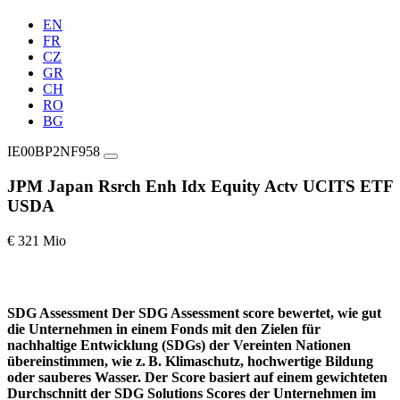
EN
FR
CZ
GR
CH
RO
BG
IE00BP2NF958
JPM Japan Rsrch Enh Idx Equity Actv UCITS ETF
USDA
€ 321 Mio
SDG Assessment
Der SDG Assessment score bewertet, wie gut
die Unternehmen in einem Fonds mit den Zielen für
nachhaltige Entwicklung (SDGs) der Vereinten Nationen
übereinstimmen, wie z. B. Klimaschutz, hochwertige Bildung
oder sauberes Wasser. Der Score basiert auf einem gewichteten
Durchschnitt der SDG Solutions Scores der Unternehmen im