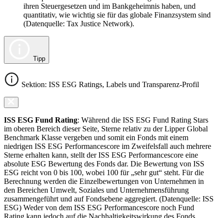
ihren Steuergesetzen und im Bankgeheimnis haben, und
quantitativ, wie wichtig sie für das globale Finanzsystem sind
(Datenquelle: Tax Justice Network).
Tipp
Sektion: ISS ESG Ratings, Labels und Transparenz-Profil
ISS ESG Fund Rating
: Während die ISS ESG Fund Rating Stars
im oberen Bereich dieser Seite, Sterne relativ zu der Lipper Global
Benchmark Klasse vergeben und somit ein Fonds mit einem
niedrigen ISS ESG Performancescore im Zweifelsfall auch mehrere
Sterne erhalten kann, stellt der ISS ESG Performancescore eine
absolute ESG Bewertung des Fonds dar. Die Bewertung von ISS
ESG reicht von 0 bis 100, wobei 100 für „sehr gut“ steht. Für die
Berechnung werden die Einzelbewertungen von Unternehmen in
den Bereichen Umwelt, Soziales und Unternehmensführung
zusammengeführt und auf Fondsebene aggregiert. (Datenquelle: ISS
ESG) Weder von dem ISS ESG Performancescore noch Fund
Rating kann jedoch auf die Nachhaltigkeitswirkung des Fonds