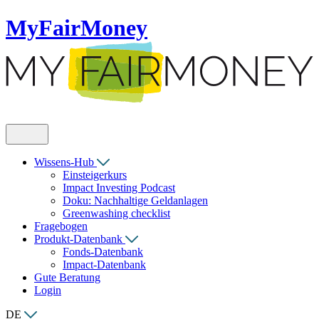
MyFairMoney
Wissens-Hub
Einsteigerkurs
Impact Investing Podcast
Doku: Nachhaltige Geldanlagen
Greenwashing checklist
Fragebogen
Produkt-Datenbank
Fonds-Datenbank
Impact-Datenbank
Gute Beratung
Login
DE