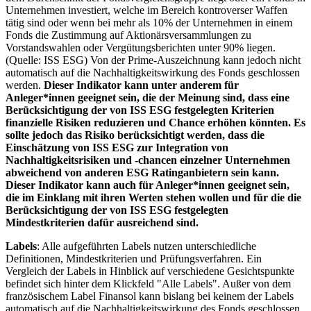
Unternehmen investiert, welche im Bereich kontroverser Waffen
tätig sind oder wenn bei mehr als 10% der Unternehmen in einem
Fonds die Zustimmung auf Aktionärsversammlungen zu
Vorstandswahlen oder Vergütungsberichten unter 90% liegen.
(Quelle: ISS ESG) Von der Prime-Auszeichnung kann jedoch nicht
automatisch auf die Nachhaltigkeitswirkung des Fonds geschlossen
werden.
Dieser Indikator kann unter anderem für
Anleger*innen geeignet sein, die der Meinung sind, dass eine
Berücksichtigung der von ISS ESG festgelegten Kriterien
finanzielle Risiken reduzieren und Chance erhöhen könnten. Es
sollte jedoch das Risiko berücksichtigt werden, dass die
Einschätzung von ISS ESG zur Integration von
Nachhaltigkeitsrisiken und -chancen einzelner Unternehmen
abweichend von anderen ESG Ratinganbietern sein kann.
Dieser Indikator kann auch für Anleger*innen geeignet sein,
die im Einklang mit ihren Werten stehen wollen und für die die
Berücksichtigung der von ISS ESG festgelegten
Mindestkriterien dafür ausreichend sind.
Labels
: Alle aufgeführten Labels nutzen unterschiedliche
Definitionen, Mindestkriterien und Prüfungsverfahren. Ein
Vergleich der Labels in Hinblick auf verschiedene Gesichtspunkte
befindet sich hinter dem Klickfeld "Alle Labels". Außer von dem
französischem Label Finansol kann bislang bei keinem der Labels
automatisch auf die Nachhaltigkeitswirkung des Fonds geschlossen