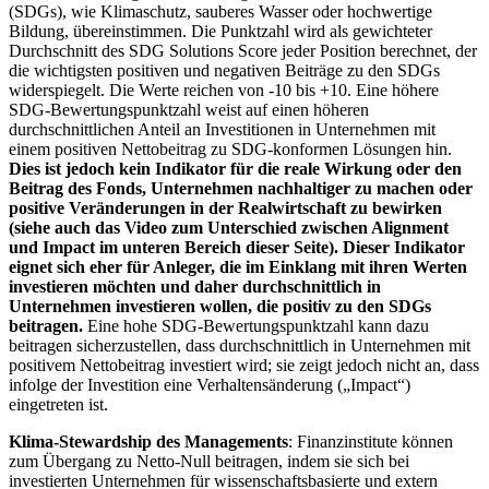
(SDGs), wie Klimaschutz, sauberes Wasser oder hochwertige
Bildung, übereinstimmen. Die Punktzahl wird als gewichteter
Durchschnitt des SDG Solutions Score jeder Position berechnet, der
die wichtigsten positiven und negativen Beiträge zu den SDGs
widerspiegelt. Die Werte reichen von -10 bis +10. Eine höhere
SDG-Bewertungspunktzahl weist auf einen höheren
durchschnittlichen Anteil an Investitionen in Unternehmen mit
einem positiven Nettobeitrag zu SDG-konformen Lösungen hin.
Dies ist jedoch kein Indikator für die reale Wirkung oder den
Beitrag des Fonds, Unternehmen nachhaltiger zu machen oder
positive Veränderungen in der Realwirtschaft zu bewirken
(siehe auch das Video zum Unterschied zwischen Alignment
und Impact im unteren Bereich dieser Seite). Dieser Indikator
eignet sich eher für Anleger, die im Einklang mit ihren Werten
investieren möchten und daher durchschnittlich in
Unternehmen investieren wollen, die positiv zu den SDGs
beitragen.
Eine hohe SDG-Bewertungspunktzahl kann dazu
beitragen sicherzustellen, dass durchschnittlich in Unternehmen mit
positivem Nettobeitrag investiert wird; sie zeigt jedoch nicht an, dass
infolge der Investition eine Verhaltensänderung („Impact“)
eingetreten ist.
Klima-Stewardship des Managements
: Finanzinstitute können
zum Übergang zu Netto-Null beitragen, indem sie sich bei
investierten Unternehmen für wissenschaftsbasierte und extern