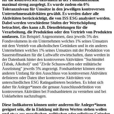
maximal streng ausgelegt. Es wurde zudem ein 0%
Toleranzniveau für Umsätze in den jeweiligen kontroversen
Unternehmensaktivitäten gewählt. Es werden daher alle
Aktivitäten berücksichtigt, die von ISS ESG analysiert werden.
Dabei werden verschiedene Stufen der Wertschöpfung
betrachtet, dies kann z.B. Dienstleistungen für die
Verarbeitung, die Produktion oder den Vertrieb von Produkten
umfassen.
Ein Beispiel: Angenommen, dass jeweils 5% des
Fondsvolumens in ein Unternehmen welches 1% seines Umsatzes
mit dem Vertrieb von alkoholischen Getränken und in ein anderes
Unternehmen welches 1% seines Umsatzes mit der Produktion von
Sauerstoffmasken für die Luftwaffe erwirtschaften, dann werden in
der Datenbank hinter den kontroversen Aktivitäten "Suchtmittel
(Tabak, Alkohol)" und "Zivile Schusswaffen oder militärische
Ausrüstung" jeweils 5% angezeigt. Fondsanbieter können einen
anderen Umfang für den Ausschluss von kontroversen Aktiviäten
definieren oder Daten über kontroverse Aktivitäten von
unterschiedlichen ESG Ratinganbietern beziehen. Es lohnt sich
daher für Anleger*innen die genaue Ausschlussdefinition von
kontroversen Aktiviäten bei Fondsanbietern zu verstehen und bei
Unklarheiten nachzufragen.
Diese Indikatoren können unter anderem für Anleger*innen
geeignet sein, die in Einklang mit ihren Werten stehen wollen
und etwa aus moralischen, politischen oder religiösen Gründen