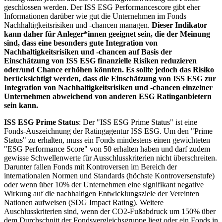
geschlossen werden. Der ISS ESG Performancescore gibt eher
Informationen darüber wie gut die Unternehmen im Fonds
Nachhaltigkeitsrisiken und -chancen managen.
Dieser Indikator
kann daher für Anleger*innen geeignet sein, die der Meinung
sind, dass eine besonders gute Integration von
Nachhaltigkeitsrisiken und -chancen auf Basis der
Einschätzung von ISS ESG finanzielle Risiken reduzieren
oder/und Chance erhöhen könnten. Es sollte jedoch das Risiko
berücksichtigt werden, dass die Einschätzung von ISS ESG zur
Integration von Nachhaltigkeitsrisiken und -chancen einzelner
Unternehmen abweichend von anderen ESG Ratinganbietern
sein kann.
ISS ESG Prime Status
: Der "ISS ESG Prime Status" ist eine
Fonds-Auszeichnung der Ratingagentur ISS ESG. Um den "Prime
Status" zu erhalten, muss ein Fonds mindestens einen gewichteten
"ESG Performance Score" von 50 erhalten haben und darf zudem
gewisse Schwellenwerte für Ausschlusskriterien nicht überschreiten.
Darunter fallen Fonds mit Kontroversen im Bereich der
internationalen Normen und Standards (höchste Kontroversenstufe)
oder wenn über 10% der Unternehmen eine signifikant negative
Wirkung auf die nachhaltigen Entwicklungsziele der Vereinten
Nationen aufweisen (SDG Impact Rating). Weitere
Auschlusskriterien sind, wenn der CO2-Fußabdruck um 150% über
dem Durchschnitt der Fondsvergleichsgruppe liegt oder ein Fonds in