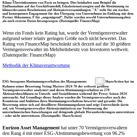
Klima-Übereinkommen von Paris zu bringen. Dies beinhaltet zum Beispiel die
Einflussnahme auf das Geschäftsmodell, Eskalationsstrategien und die Abstimmung zu
klimarelevanten Resolutionen auf Aktionärsversammlungen. "A" steht für ein starkes
und konsequentes Engagement für den Übergang von Unternehmen im Einklang mit dem
Pariser Abkommen, F für „ungenügend“. Dafür wurden sowohl Unternehmensangaben
als auch externe Daten herangezogen. (Datenquelle: FinanceMap)
Wenn ein Fonds kein Rating hat, wurde der Vermögensverwalter
aufgrund seiner relativ geringen Größe noch nicht bewertet. Das
Rating von FinanceMap beschränkt sich derzeit auf die 30 größten
Vermögensverwalter im Mehrheitsbesitz von Investoren weltweit.
(Datenquelle: FinanceMap)
Methodik der Klimaverantwortung
ESG-bezogenes Abstimmungsverhalten des Managements
ShareAction hat im
Rahmen seiner Bewertung Voting Matters 2024 70 der weltweit größten
Vermögensverwalter analysiert und deren Abstimmungsverhalten zu 279
Aktionärsbeschlüssen zu Umwelt- und Sozialthemen während der Proxy-Saison 2024
untersucht. Auf Grundlage dieser Analyse wurden die Vermögensverwalter nach der
Konsistenz und Ambition ihres Abstimmungsverhaltens bewertet und gerankt. Die
Bewertung stützt sich auf detaillierte Abstimmungsdaten und zeigt Unterschiede darin
auf, wie Vermögensverwalter Aktionärsinitiativen zur Verbesserung der
unternehmerischen Auswirkungen auf dringende globale Herausforderungen unterstützen
– oder nicht unterstützen. (Datenquelle: ShareAction)
Eurizon Asset Management
hat unter 70 Vermögensverwaltern
den Rang 4 mit einer ESG-Abstimmungsbewertung von 96.2%