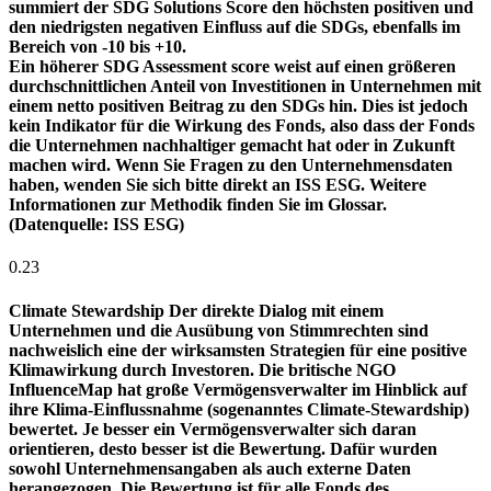
summiert der SDG Solutions Score den höchsten positiven und
den niedrigsten negativen Einfluss auf die SDGs, ebenfalls im
Bereich von -10 bis +10.
Ein höherer SDG Assessment score weist auf einen größeren
durchschnittlichen Anteil von Investitionen in Unternehmen mit
einem netto positiven Beitrag zu den SDGs hin. Dies ist jedoch
kein Indikator für die Wirkung des Fonds, also dass der Fonds
die Unternehmen nachhaltiger gemacht hat oder in Zukunft
machen wird. Wenn Sie Fragen zu den Unternehmensdaten
haben, wenden Sie sich bitte direkt an ISS ESG. Weitere
Informationen zur Methodik finden Sie im Glossar.
(Datenquelle: ISS ESG)
0.23
Climate Stewardship
Der direkte Dialog mit einem
Unternehmen und die Ausübung von Stimmrechten sind
nachweislich eine der wirksamsten Strategien für eine positive
Klimawirkung durch Investoren. Die britische NGO
InfluenceMap hat große Vermögensverwalter im Hinblick auf
ihre Klima-Einflussnahme (sogenanntes Climate-Stewardship)
bewertet. Je besser ein Vermögensverwalter sich daran
orientieren, desto besser ist die Bewertung. Dafür wurden
sowohl Unternehmensangaben als auch externe Daten
herangezogen. Die Bewertung ist für alle Fonds des