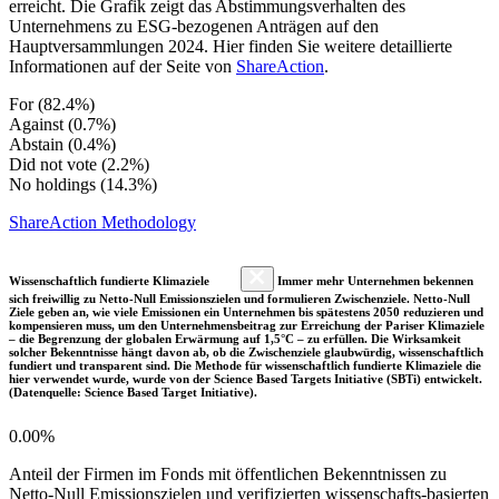
erreicht. Die Grafik zeigt das Abstimmungsverhalten des
Unternehmens zu ESG-bezogenen Anträgen auf den
Hauptversammlungen 2024. Hier finden Sie weitere detaillierte
Informationen auf der Seite von
ShareAction
.
For (82.4%)
Against (0.7%)
Abstain (0.4%)
Did not vote (2.2%)
No holdings (14.3%)
ShareAction Methodology
Wissenschaftlich fundierte Klimaziele
Immer mehr Unternehmen bekennen
sich freiwillig zu Netto-Null Emissionszielen und formulieren Zwischenziele. Netto-Null
Ziele geben an, wie viele Emissionen ein Unternehmen bis spätestens 2050 reduzieren und
kompensieren muss, um den Unternehmensbeitrag zur Erreichung der Pariser Klimaziele
– die Begrenzung der globalen Erwärmung auf 1,5°C – zu erfüllen. Die Wirksamkeit
solcher Bekenntnisse hängt davon ab, ob die Zwischenziele glaubwürdig, wissenschaftlich
fundiert und transparent sind. Die Methode für wissenschaftlich fundierte Klimaziele die
hier verwendet wurde, wurde von der Science Based Targets Initiative (SBTi) entwickelt.
(Datenquelle: Science Based Target Initiative).
0.00%
Anteil der Firmen im Fonds mit öffentlichen Bekenntnissen zu
Netto-Null Emissionszielen und verifizierten wissenschafts-basierten