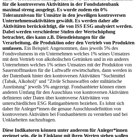
für die kontroversen Aktivitäten in der Fondsdatenbank
maximal streng ausgelegt. Es wurde zudem ein 0%
Toleranzniveau für Umsätze in den jeweiligen kontroversen
Unternehmensaktivitäten gewählt. Es werden daher alle
Aktivitäten berücksichtigt, die von ISS ESG analysiert werden.
Dabei werden verschiedene Stufen der Wertschöpfung
betrachtet, dies kann z.B. Dienstleistungen für die
Verarbeitung, die Produktion oder den Vertrieb von Produkten
umfassen.
Ein Beispiel: Angenommen, dass jeweils 5% des
Fondsvolumens in ein Unternehmen welches 1% seines Umsatzes
mit dem Vertrieb von alkoholischen Getränken und in ein anderes
Unternehmen welches 1% seines Umsatzes mit der Produktion von
Sauerstoffmasken für die Luftwaffe erwirtschaften, dann werden in
der Datenbank hinter den kontroversen Aktivitäten "Suchtmittel
(Tabak, Alkohol)" und "Zivile Schusswaffen oder militärische
Ausrüstung" jeweils 5% angezeigt. Fondsanbieter können einen
anderen Umfang für den Ausschluss von kontroversen Aktiviäten
definieren oder Daten über kontroverse Aktivitäten von
unterschiedlichen ESG Ratinganbietern beziehen. Es lohnt sich
daher für Anleger*innen die genaue Ausschlussdefinition von
kontroversen Aktiviäten bei Fondsanbietern zu verstehen und bei
Unklarheiten nachzufragen.
Diese Indikatoren können unter anderem für Anleger*innen
geeignet sein, die in Einklang mit ihren Werten stehen wollen