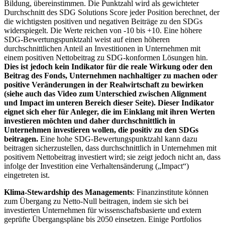
Bildung, übereinstimmen. Die Punktzahl wird als gewichteter
Durchschnitt des SDG Solutions Score jeder Position berechnet, der
die wichtigsten positiven und negativen Beiträge zu den SDGs
widerspiegelt. Die Werte reichen von -10 bis +10. Eine höhere
SDG-Bewertungspunktzahl weist auf einen höheren
durchschnittlichen Anteil an Investitionen in Unternehmen mit
einem positiven Nettobeitrag zu SDG-konformen Lösungen hin.
Dies ist jedoch kein Indikator für die reale Wirkung oder den
Beitrag des Fonds, Unternehmen nachhaltiger zu machen oder
positive Veränderungen in der Realwirtschaft zu bewirken
(siehe auch das Video zum Unterschied zwischen Alignment
und Impact im unteren Bereich dieser Seite). Dieser Indikator
eignet sich eher für Anleger, die im Einklang mit ihren Werten
investieren möchten und daher durchschnittlich in
Unternehmen investieren wollen, die positiv zu den SDGs
beitragen.
Eine hohe SDG-Bewertungspunktzahl kann dazu
beitragen sicherzustellen, dass durchschnittlich in Unternehmen mit
positivem Nettobeitrag investiert wird; sie zeigt jedoch nicht an, dass
infolge der Investition eine Verhaltensänderung („Impact“)
eingetreten ist.
Klima-Stewardship des Managements
: Finanzinstitute können
zum Übergang zu Netto-Null beitragen, indem sie sich bei
investierten Unternehmen für wissenschaftsbasierte und extern
geprüfte Übergangspläne bis 2050 einsetzen. Einige Portfolios