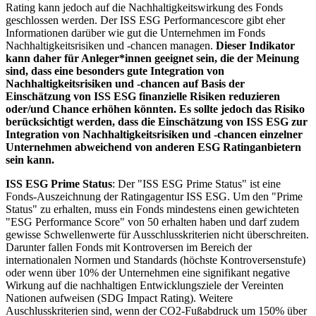
Rating kann jedoch auf die Nachhaltigkeitswirkung des Fonds
geschlossen werden. Der ISS ESG Performancescore gibt eher
Informationen darüber wie gut die Unternehmen im Fonds
Nachhaltigkeitsrisiken und -chancen managen.
Dieser Indikator
kann daher für Anleger*innen geeignet sein, die der Meinung
sind, dass eine besonders gute Integration von
Nachhaltigkeitsrisiken und -chancen auf Basis der
Einschätzung von ISS ESG finanzielle Risiken reduzieren
oder/und Chance erhöhen könnten. Es sollte jedoch das Risiko
berücksichtigt werden, dass die Einschätzung von ISS ESG zur
Integration von Nachhaltigkeitsrisiken und -chancen einzelner
Unternehmen abweichend von anderen ESG Ratinganbietern
sein kann.
ISS ESG Prime Status
: Der "ISS ESG Prime Status" ist eine
Fonds-Auszeichnung der Ratingagentur ISS ESG. Um den "Prime
Status" zu erhalten, muss ein Fonds mindestens einen gewichteten
"ESG Performance Score" von 50 erhalten haben und darf zudem
gewisse Schwellenwerte für Ausschlusskriterien nicht überschreiten.
Darunter fallen Fonds mit Kontroversen im Bereich der
internationalen Normen und Standards (höchste Kontroversenstufe)
oder wenn über 10% der Unternehmen eine signifikant negative
Wirkung auf die nachhaltigen Entwicklungsziele der Vereinten
Nationen aufweisen (SDG Impact Rating). Weitere
Auschlusskriterien sind, wenn der CO2-Fußabdruck um 150% über