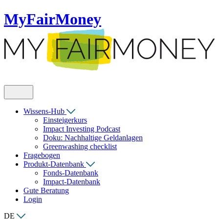
MyFairMoney
Wissens-Hub
Einsteigerkurs
Impact Investing Podcast
Doku: Nachhaltige Geldanlagen
Greenwashing checklist
Fragebogen
Produkt-Datenbank
Fonds-Datenbank
Impact-Datenbank
Gute Beratung
Login
DE