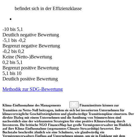
befindet sich in der Effizienzklasse
-10 bis 5,1
Deutlich negative Bewertung
-5,1 bis -0,2
Begrenzt negative Bewertung
-0,2 bis 0,2
Keine (Netto-)Bewertung
0,2 bis 5,1
Begrenzt positive Bewertung
5,1 bis 10
Deutlich positive Bewertung
Methodik zur SDG-Bewertung
Klima-Einflussnahme des Managements
Finanzinstitute können zur
Transition zu Netto-Null beitragen, indem sie sich bei investierten Unternehmen für
klimaverträgliche Geschäftstätigkeiten und glaubwürdige Transitionspläne einsetzen. Der
direkte Dialog mit einem Unternehmen und die Ausübung von Stimmrechten sind
nachweislich eine der wirksamsten Strategien für eine positive Klimawirkung durch
Investoren. Die britische NGO FinanceMap hat große Vermögensverwalter im Hinblick
auf ihre Klima-Einflussnahme (sogenanntes Climate-Stewardship) bewertet. Der
Buchstabe beschreibt ähnlich wie eine Schulnote, wie glaubwürdig ein
Vermögensverwalters Einfluss auf Unternehmen nimmt, um sie in Einklang mit dem