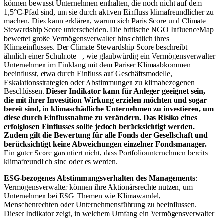
können bewusst Unternehmen enthalten, die noch nicht auf dem
1,5°C-Pfad sind, um sie durch aktiven Einfluss klimafreundlicher zu
machen. Dies kann erklären, warum sich Paris Score und Climate
Stewardship Score unterscheiden. Die britische NGO InfluenceMap
bewertet große Vermögensverwalter hinsichtlich ihres
Klimaeinflusses. Der Climate Stewardship Score beschreibt –
ähnlich einer Schulnote –, wie glaubwürdig ein Vermögensverwalter
Unternehmen im Einklang mit dem Pariser Klimaabkommen
beeinflusst, etwa durch Einfluss auf Geschäftsmodelle,
Eskalationsstrategien oder Abstimmungen zu klimabezogenen
Beschlüssen.
Dieser Indikator kann für Anleger geeignet sein,
die mit ihrer Investition Wirkung erzielen möchten und sogar
bereit sind, in klimaschädliche Unternehmen zu investieren, um
diese durch Einflussnahme zu verändern. Das Risiko eines
erfolglosen Einflusses sollte jedoch berücksichtigt werden.
Zudem gilt die Bewertung für alle Fonds der Gesellschaft und
berücksichtigt keine Abweichungen einzelner Fondsmanager.
Ein guter Score garantiert nicht, dass Portfoliounternehmen bereits
klimafreundlich sind oder es werden.
ESG-bezogenes Abstimmungsverhalten des Managements
:
Vermögensverwalter können ihre Aktionärsrechte nutzen, um
Unternehmen bei ESG-Themen wie Klimawandel,
Menschenrechten oder Unternehmensführung zu beeinflussen.
Dieser Indikator zeigt, in welchem Umfang ein Vermögensverwalter